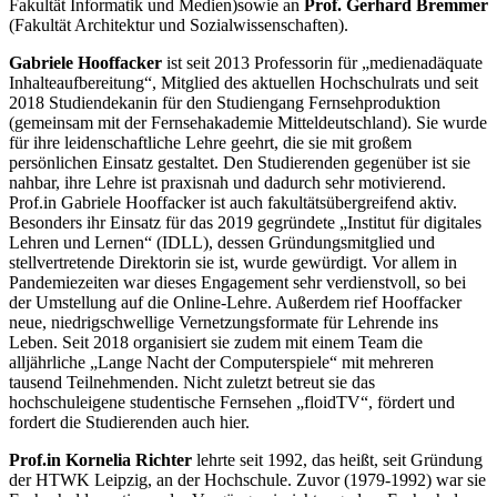
Fakultät Informatik und Medien)
sowie an
Prof. Gerhard Bremmer
(Fakultät Architektur und Sozialwissenschaften).
Gabriele Hooffacker
ist seit 2013 Professorin für „medienadäquate
Inhalteaufbereitung“, Mitglied des aktuellen Hochschulrats und seit
2018 Studiendekanin für den Studiengang Fernsehproduktion
(gemeinsam mit der Fernsehakademie Mitteldeutschland). Sie wurde
für ihre leidenschaftliche Lehre geehrt, die sie mit großem
persönlichen Einsatz gestaltet. Den Studierenden gegenüber ist sie
nahbar, ihre Lehre ist praxisnah und dadurch sehr motivierend.
Prof.in Gabriele Hooffacker ist auch fakultätsübergreifend aktiv.
Besonders ihr Einsatz für das 2019 gegründete „Institut für digitales
Lehren und Lernen“ (IDLL), dessen Gründungsmitglied und
stellvertretende Direktorin sie ist, wurde gewürdigt. Vor allem in
Pandemiezeiten war dieses Engagement sehr verdienstvoll, so bei
der Umstellung auf die Online-Lehre. Außerdem rief Hooffacker
neue, niedrigschwellige Vernetzungsformate für Lehrende ins
Leben. Seit 2018 organisiert sie zudem mit einem Team die
alljährliche „Lange Nacht der Computerspiele“ mit mehreren
tausend Teilnehmenden. Nicht zuletzt betreut sie das
hochschuleigene studentische Fernsehen „floidTV“, fördert und
fordert die Studierenden auch hier.
Prof.in Kornelia Richter
lehrte seit 1992, das heißt, seit Gründung
der HTWK Leipzig, an der Hochschule. Zuvor (1979-1992) war sie