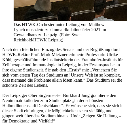
Das HTWK-Orchester unter Leitung von Matthew
Lynch musizierte zur Immatrikulationsfeier 2021 im
Gewandhaus zu Leipzig. (Foto: Swen
Reichhold/HTWK Leipzig)
Nach dem feierlichen Einzug des Senats und der Begrüßung durch
HTWK-Rektor Prof. Mark Mietzner erinnerte Professorin Ulrike
Köhl, geschäftsführende Institutsleiterin des Fraunhofer-Instituts für
Zelltherapie und Immunologie in Leipzig, in der Festansprache an
ihre eigene Studienzeit. Sie gab den „Erstis“ mit: „Vernetzen Sie
sich vom ersten Tag des Studiums an! Unsere Welt ist so komplex,
dass niemand die Probleme allein lösen kann.“ Das Studium sei die
schönste Zeit des Lebens.
Der Leipziger Oberbürgermeister Burkhard Jung gratulierte den
Neuimmatrikulierten zum Studienplatz „in der schönsten
Halbmillionenstadt Deutschlands“. Er wünsche sich, dass sie sich in
dieser Stadt einbringen, die Möglichkeiten seien vielfältig und
gingen weit über das Studium hinaus. Und: „Zeigen Sie Haltung –
für Demokratie und Vielfalt!“