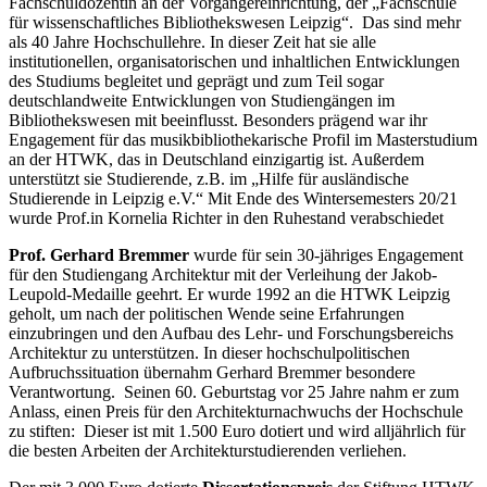
Fachschuldozentin an der Vorgängereinrichtung, der „Fachschule
für wissenschaftliches Bibliothekswesen Leipzig“. Das sind mehr
als 40 Jahre Hochschullehre. In dieser Zeit hat sie alle
institutionellen, organisatorischen und inhaltlichen Entwicklungen
des Studiums begleitet und geprägt und zum Teil sogar
deutschlandweite Entwicklungen von Studiengängen im
Bibliothekswesen mit beeinflusst. Besonders prägend war ihr
Engagement für das musikbibliothekarische Profil im Masterstudium
an der HTWK, das in Deutschland einzigartig ist. Außerdem
unterstützt sie Studierende, z.B. im „Hilfe für ausländische
Studierende in Leipzig e.V.“ Mit Ende des Wintersemesters 20/21
wurde Prof.in Kornelia Richter in den Ruhestand verabschiedet
Prof. Gerhard Bremmer
wurde für sein 30-jähriges Engagement
für den Studiengang Architektur mit der Verleihung der Jakob-
Leupold-Medaille geehrt. Er wurde 1992 an die HTWK Leipzig
geholt, um nach der politischen Wende seine Erfahrungen
einzubringen und den Aufbau des Lehr- und Forschungsbereichs
Architektur zu unterstützen. In dieser hochschulpolitischen
Aufbruchssituation übernahm Gerhard Bremmer besondere
Verantwortung. Seinen 60. Geburtstag vor 25 Jahre nahm er zum
Anlass, einen Preis für den Architekturnachwuchs der Hochschule
zu stiften: Dieser ist mit 1.500 Euro dotiert und wird alljährlich für
die besten Arbeiten der Architekturstudierenden verliehen.