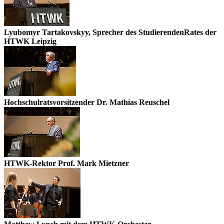
Lyubomyr Tartakovskyy, Sprecher des StudierendenRates der
HTWK Leipzig
Hochschulratsvorsitzender Dr. Mathias Reuschel
HTWK-Rektor Prof. Mark Mietzner