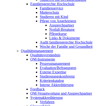
Familiengerechte Hochschule
Familienservice
Mutterschutz
Studieren mit Kind
Pflege von Angehörigen
Ansprechpartner
Notfall-Beratung
Pflegekurse
Links & Dokumente
Audit familiengerechte Hochschule
Woche der Familie und Gesundheit
Qualitätsmanagement
Qualitätsverständnis
QM-Instrumente
Prozessmanagement
Evaluation/Befragungen
Externe Expertise
Studiengangskonferenz
Kriterienkatalog
Interne Akkreditierung
Feedback
QM-Verantwortung und Ansprechpartner
Systemakkreditierung
Verfahren