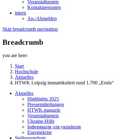
Veranstaltungen
Kontaktpersonen
intern
An-/Abmelden
Skip breadcrumb navigation
Breadcrumb
you are here:
Start
Hochschule
Aktuelles
HTWK Leipzig immatrikuliert rund 1.700 „Erstis“
Aktuelles
Highlights 2025
Pressemitteilungen
HTWK.magazin
Veranstaltungen
Ukraine-Hilfe
Інформація для українців
Energiekrise
Stellenangebote