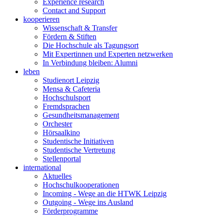
Experience research
Contact and Support
kooperieren
Wissenschaft & Transfer
Fördern & Stiften
Die Hochschule als Tagungsort
Mit Expertinnen und Experten netzwerken
In Verbindung bleiben: Alumni
leben
Studienort Leipzig
Mensa & Cafeteria
Hochschulsport
Fremdsprachen
Gesundheitsmanagement
Orchester
Hörsaalkino
Studentische Initiativen
Studentische Vertretung
Stellenportal
international
Aktuelles
Hochschulkooperationen
Incoming - Wege an die HTWK Leipzig
Outgoing - Wege ins Ausland
Förderprogramme