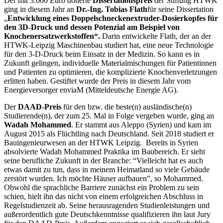
Der mit 3.000 Euro dotierte
Dissertationspreis
der Stiftung HTWK
ging in diesem Jahr an
Dr.-Ing. Tobias Flath
für seine Dissertation
„
Entwicklung eines Doppelschneckenextruder-Dosierkopfes für
den 3D-Druck und dessen Potenzial am Beispiel von
Knochenersatzwerkstoffen“.
Darin entwickelte Flath, der an der
HTWK-Leipzig Maschinenbau studiert hat, eine neue Technologie
für den 3-D-Druck beim Einsatz in der Medizin. So kann es in
Zukunft gelingen, individuelle Materialmischungen für Patientinnen
und Patienten zu optimieren, die komplizierte Knochenverletzungen
erlitten haben. Gestiftet wurde der Preis in diesem Jahr vom
Energieversorger enviaM (Mitteldeutsche Energie AG).
Der
DAAD-Preis
für den bzw. die beste(n) ausländische(n)
Studierende(n), der zum 25. Mal in Folge vergeben wurde, ging an
Wadah Mohammed
. Er stammt aus Aleppo (Syrien) und kam im
August 2015 als Flüchtling nach Deutschland. Seit 2018 studiert er
Bauingenieurwesen an der HTWK Leipzig. Bereits in Syrien
absolvierte Wadah Mohammed Praktika im Baubereich. Er sieht
seine berufliche Zukunft in der Branche: “Vielleicht hat es auch
etwas damit zu tun, dass in meinem Heimatland so viele Gebäude
zerstört wurden. Ich möchte Häuser aufbauen”, so Mohammed.
Obwohl die sprachliche Barriere zunächst ein Problem zu sein
schien, hielt ihn das nicht von einem erfolgreichen Abschluss in
Regelstudienzeit ab. Seine herausragenden Studienleistungen und
außerordentlich gute Deutschkenntnisse qualifizieren ihn laut Jury