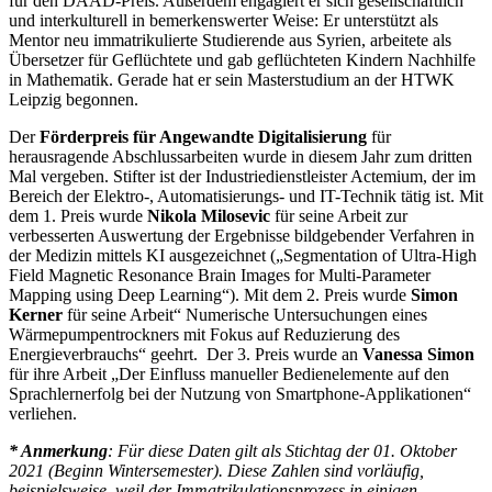
für den DAAD-Preis. Außerdem engagiert er sich gesellschaftlich
und interkulturell in bemerkenswerter Weise: Er unterstützt als
Mentor neu immatrikulierte Studierende aus Syrien, arbeitete als
Übersetzer für Geflüchtete und gab geflüchteten Kindern Nachhilfe
in Mathematik. Gerade hat er sein Masterstudium an der HTWK
Leipzig begonnen.
Der
Förderpreis
für Angewandte Digitalisierung
für
herausragende Abschlussarbeiten wurde in diesem Jahr zum dritten
Mal vergeben. Stifter ist der Industriedienstleister Actemium, der im
Bereich der Elektro-, Automatisierungs- und IT-Technik tätig ist. Mit
dem 1. Preis wurde
Nikola Milosevic
für seine Arbeit zur
verbesserten Auswertung der Ergebnisse bildgebender Verfahren in
der Medizin mittels KI ausgezeichnet („Segmentation of Ultra-High
Field Magnetic Resonance Brain Images for Multi-Parameter
Mapping using Deep Learning“). Mit dem 2. Preis wurde
Simon
Kerner
für seine Arbeit“ Numerische Untersuchungen eines
Wärmepumpentrockners mit Fokus auf Reduzierung des
Energieverbrauchs“ geehrt. Der 3. Preis wurde an
Vanessa Simon
für ihre Arbeit „Der Einfluss manueller Bedienelemente auf den
Sprachlernerfolg bei der Nutzung von Smartphone-Applikationen“
verliehen.
* Anmerkung
: Für diese Daten gilt als Stichtag der 01. Oktober
2021 (Beginn Wintersemester). Diese Zahlen sind vorläufig,
beispielsweise, weil der Immatrikulationsprozess in einigen