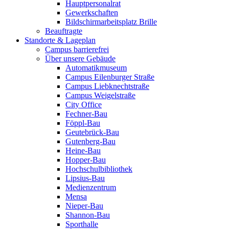
Hauptpersonalrat
Gewerkschaften
Bildschirmarbeitsplatz Brille
Beauftragte
Standorte & Lageplan
Campus barrierefrei
Über unsere Gebäude
Automatikmuseum
Campus Eilenburger Straße
Campus Liebknechtstraße
Campus Weigelstraße
City Office
Fechner-Bau
Föppl-Bau
Geutebrück-Bau
Gutenberg-Bau
Heine-Bau
Hopper-Bau
Hochschulbibliothek
Lipsius-Bau
Medienzentrum
Mensa
Nieper-Bau
Shannon-Bau
Sporthalle