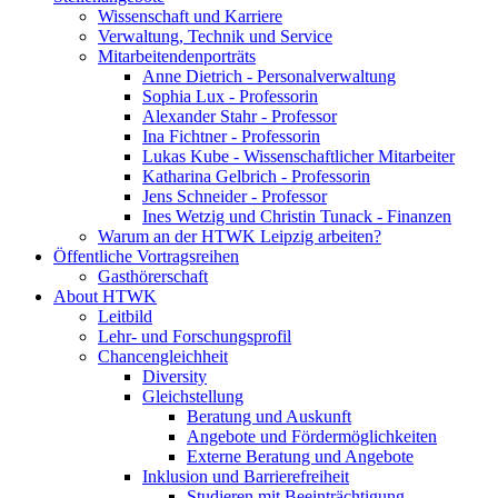
Wissenschaft und Karriere
Verwaltung, Technik und Service
Mitarbeitendenporträts
Anne Dietrich - Personalverwaltung
Sophia Lux - Professorin
Alexander Stahr - Professor
Ina Fichtner - Professorin
Lukas Kube - Wissenschaftlicher Mitarbeiter
Katharina Gelbrich - Professorin
Jens Schneider - Professor
Ines Wetzig und Christin Tunack - Finanzen
Warum an der HTWK Leipzig arbeiten?
Öffentliche Vortragsreihen
Gasthörerschaft
About HTWK
Leitbild
Lehr- und Forschungsprofil
Chancengleichheit
Diversity
Gleichstellung
Beratung und Auskunft
Angebote und Fördermöglichkeiten
Externe Beratung und Angebote
Inklusion und Barrierefreiheit
Studieren mit Beeinträchtigung