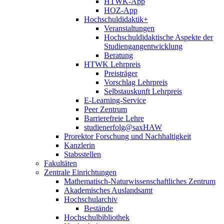
HTWK-App
HOZ-App
Hochschuldidaktik+
Veranstaltungen
Hochschuldidaktische Aspekte der
Studiengangentwicklung
Beratung
HTWK Lehrpreis
Preisträger
Vorschlag Lehrpreis
Selbstauskunft Lehrpreis
E-Learning-Service
Peer Zentrum
Barrierefreie Lehre
studienerfolg@saxHAW
Prorektor Forschung und Nachhaltigkeit
Kanzlerin
Stabsstellen
Fakultäten
Zentrale Einrichtungen
Mathematisch-Naturwissenschaftliches Zentrum
Akademisches Auslandsamt
Hochschularchiv
Bestände
Hochschulbibliothek