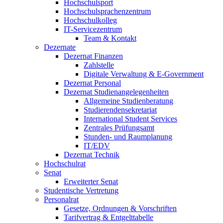
Hochschulsport
Hochschulsprachenzentrum
Hochschulkolleg
IT-Servicezentrum
Team & Kontakt
Dezernate
Dezernat Finanzen
Zahlstelle
Digitale Verwaltung & E-Government
Dezernat Personal
Dezernat Studienangelegenheiten
Allgemeine Studienberatung
Studierendensekretariat
International Student Services
Zentrales Prüfungsamt
Stunden- und Raumplanung
IT/EDV
Dezernat Technik
Hochschulrat
Senat
Erweiterter Senat
Studentische Vertretung
Personalrat
Gesetze, Ordnungen & Vorschriften
Tarifvertrag & Entgelttabelle