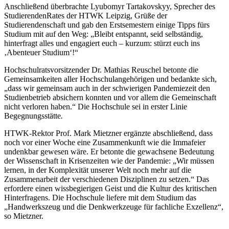
Anschließend überbrachte Lyubomyr Tartakovskyy, Sprecher des
StudierendenRates der HTWK Leipzig, Grüße der
Studierendenschaft und gab den Erstsemestern einige Tipps fürs
Studium mit auf den Weg: „Bleibt entspannt, seid selbständig,
hinterfragt alles und engagiert euch – kurzum: stürzt euch ins
‚Abenteuer Studium‘!“
Hochschulratsvorsitzender Dr. Mathias Reuschel betonte die
Gemeinsamkeiten aller Hochschulangehörigen und bedankte sich,
„dass wir gemeinsam auch in der schwierigen Pandemiezeit den
Studienbetrieb absichern konnten und vor allem die Gemeinschaft
nicht verloren haben.“ Die Hochschule sei in erster Linie
Begegnungsstätte
.
HTWK-Rektor Prof. Mark Mietzner ergänzte abschließend, dass
noch vor einer Woche eine Zusammenkunft wie die Immafeier
undenkbar gewesen wäre. Er betonte die gewachsene Bedeutung
der Wissenschaft in Krisenzeiten wie der Pandemie: „Wir müssen
lernen, in der Komplexität unserer Welt noch mehr auf die
Zusammenarbeit der verschiedenen Disziplinen zu setzen.“ Das
erfordere einen wissbegierigen Geist und die Kultur des kritischen
Hinterfragens. Die Hochschule liefere mit dem Studium das
„Handwerkszeug und die Denkwerkzeuge für fachliche Exzellenz“,
so Mietzner.