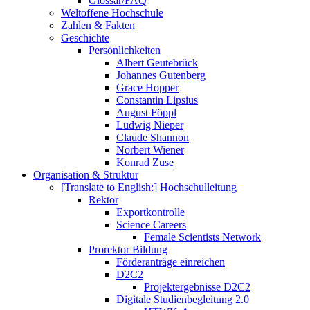
Glossar/FAQ
Weltoffene Hochschule
Zahlen & Fakten
Geschichte
Persönlichkeiten
Albert Geutebrück
Johannes Gutenberg
Grace Hopper
Constantin Lipsius
August Föppl
Ludwig Nieper
Claude Shannon
Norbert Wiener
Konrad Zuse
Organisation & Struktur
[Translate to English:] Hochschulleitung
Rektor
Exportkontrolle
Science Careers
Female Scientists Network
Prorektor Bildung
Förderanträge einreichen
D2C2
Projektergebnisse D2C2
Digitale Studienbegleitung 2.0