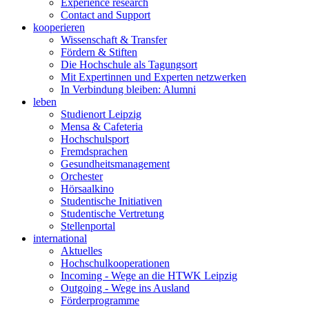
Experience research
Contact and Support
kooperieren
Wissenschaft & Transfer
Fördern & Stiften
Die Hochschule als Tagungsort
Mit Expertinnen und Experten netzwerken
In Verbindung bleiben: Alumni
leben
Studienort Leipzig
Mensa & Cafeteria
Hochschulsport
Fremdsprachen
Gesundheitsmanagement
Orchester
Hörsaalkino
Studentische Initiativen
Studentische Vertretung
Stellenportal
international
Aktuelles
Hochschulkooperationen
Incoming - Wege an die HTWK Leipzig
Outgoing - Wege ins Ausland
Förderprogramme