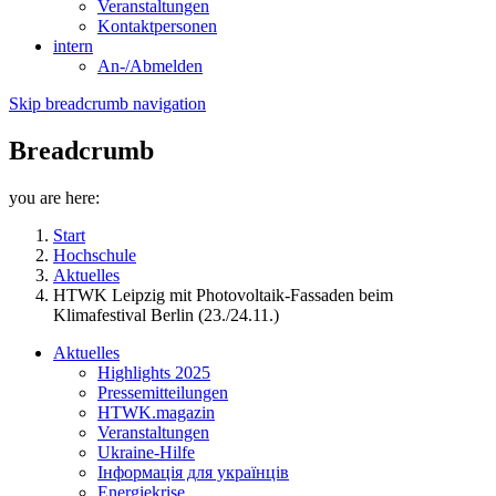
Veranstaltungen
Kontaktpersonen
intern
An-/Abmelden
Skip breadcrumb navigation
Breadcrumb
you are here:
Start
Hochschule
Aktuelles
HTWK Leipzig mit Photovoltaik-Fassaden beim
Klimafestival Berlin (23./24.11.)
Aktuelles
Highlights 2025
Pressemitteilungen
HTWK.magazin
Veranstaltungen
Ukraine-Hilfe
Інформація для українців
Energiekrise