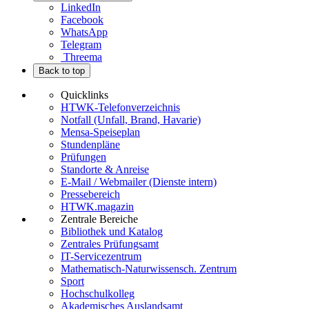
LinkedIn
Facebook
WhatsApp
Telegram
Threema
Back to top
Quicklinks
HTWK-Telefonverzeichnis
Notfall (Unfall, Brand, Havarie)
Mensa-Speiseplan
Stundenpläne
Prüfungen
Standorte & Anreise
E-Mail / Webmailer (Dienste intern)
Pressebereich
HTWK.magazin
Zentrale Bereiche
Bibliothek und Katalog
Zentrales Prüfungsamt
IT-Servicezentrum
Mathematisch-Naturwissensch. Zentrum
Sport
Hochschulkolleg
Akademisches Auslandsamt