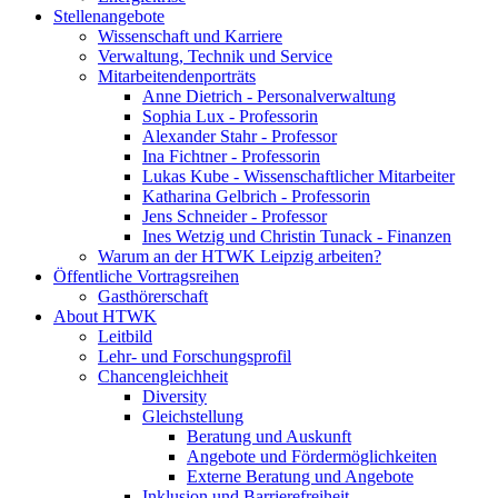
Stellenangebote
Wissenschaft und Karriere
Verwaltung, Technik und Service
Mitarbeitendenporträts
Anne Dietrich - Personalverwaltung
Sophia Lux - Professorin
Alexander Stahr - Professor
Ina Fichtner - Professorin
Lukas Kube - Wissenschaftlicher Mitarbeiter
Katharina Gelbrich - Professorin
Jens Schneider - Professor
Ines Wetzig und Christin Tunack - Finanzen
Warum an der HTWK Leipzig arbeiten?
Öffentliche Vortragsreihen
Gasthörerschaft
About HTWK
Leitbild
Lehr- und Forschungsprofil
Chancengleichheit
Diversity
Gleichstellung
Beratung und Auskunft
Angebote und Fördermöglichkeiten
Externe Beratung und Angebote
Inklusion und Barrierefreiheit