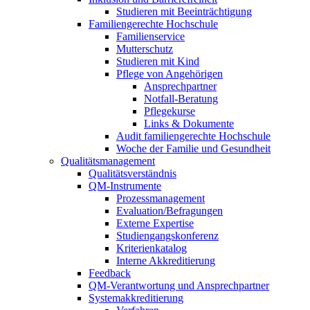
Studieren mit Beeinträchtigung
Familiengerechte Hochschule
Familienservice
Mutterschutz
Studieren mit Kind
Pflege von Angehörigen
Ansprechpartner
Notfall-Beratung
Pflegekurse
Links & Dokumente
Audit familiengerechte Hochschule
Woche der Familie und Gesundheit
Qualitätsmanagement
Qualitätsverständnis
QM-Instrumente
Prozessmanagement
Evaluation/Befragungen
Externe Expertise
Studiengangskonferenz
Kriterienkatalog
Interne Akkreditierung
Feedback
QM-Verantwortung und Ansprechpartner
Systemakkreditierung