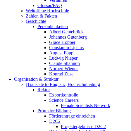
Verfahren
Glossar/FAQ
Weltoffene Hochschule
Zahlen & Fakten
Geschichte
Persönlichkeiten
Albert Geutebrück
Johannes Gutenberg
Grace Hopper
Constantin Lipsius
August Föppl
Ludwig Nieper
Claude Shannon
Norbert Wiener
Konrad Zuse
Organisation & Struktur
[Translate to English:] Hochschulleitung
Rektor
Exportkontrolle
Science Careers
Female Scientists Network
Prorektor Bildung
Förderanträge einreichen
D2C2
Projektergebnisse D2C2