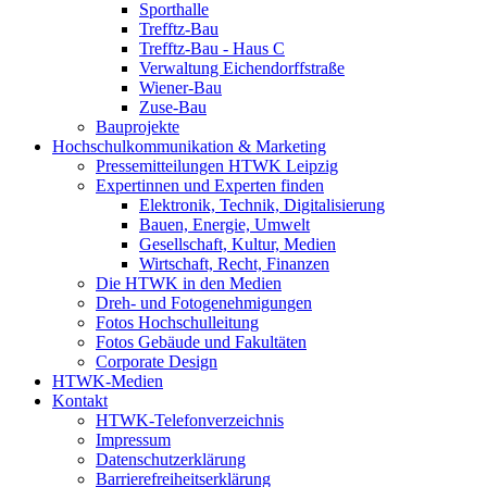
Sporthalle
Trefftz-Bau
Trefftz-Bau - Haus C
Verwaltung Eichendorffstraße
Wiener-Bau
Zuse-Bau
Bauprojekte
Hochschulkommunikation & Marketing
Pressemitteilungen HTWK Leipzig
Expertinnen und Experten finden
Elektronik, Technik, Digitalisierung
Bauen, Energie, Umwelt
Gesellschaft, Kultur, Medien
Wirtschaft, Recht, Finanzen
Die HTWK in den Medien
Dreh- und Fotogenehmigungen
Fotos Hochschulleitung
Fotos Gebäude und Fakultäten
Corporate Design
HTWK-Medien
Kontakt
HTWK-Telefonverzeichnis
Impressum
Datenschutzerklärung
Barrierefreiheitserklärung