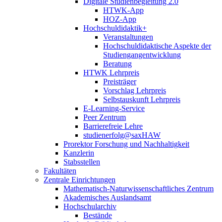
Digitale Studienbegleitung 2.0
HTWK-App
HOZ-App
Hochschuldidaktik+
Veranstaltungen
Hochschuldidaktische Aspekte der
Studiengangentwicklung
Beratung
HTWK Lehrpreis
Preisträger
Vorschlag Lehrpreis
Selbstauskunft Lehrpreis
E-Learning-Service
Peer Zentrum
Barrierefreie Lehre
studienerfolg@saxHAW
Prorektor Forschung und Nachhaltigkeit
Kanzlerin
Stabsstellen
Fakultäten
Zentrale Einrichtungen
Mathematisch-Naturwissenschaftliches Zentrum
Akademisches Auslandsamt
Hochschularchiv
Bestände