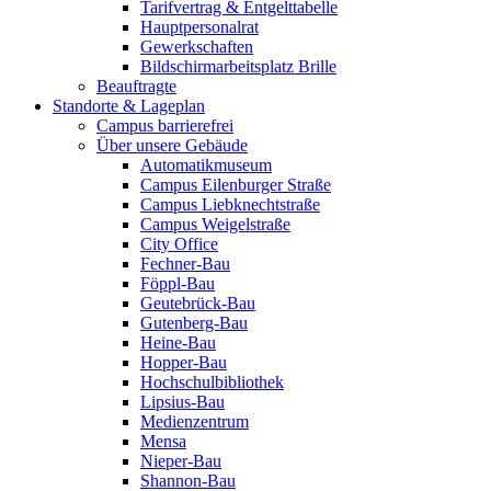
Tarifvertrag & Entgelttabelle
Hauptpersonalrat
Gewerkschaften
Bildschirmarbeitsplatz Brille
Beauftragte
Standorte & Lageplan
Campus barrierefrei
Über unsere Gebäude
Automatikmuseum
Campus Eilenburger Straße
Campus Liebknechtstraße
Campus Weigelstraße
City Office
Fechner-Bau
Föppl-Bau
Geutebrück-Bau
Gutenberg-Bau
Heine-Bau
Hopper-Bau
Hochschulbibliothek
Lipsius-Bau
Medienzentrum
Mensa
Nieper-Bau
Shannon-Bau