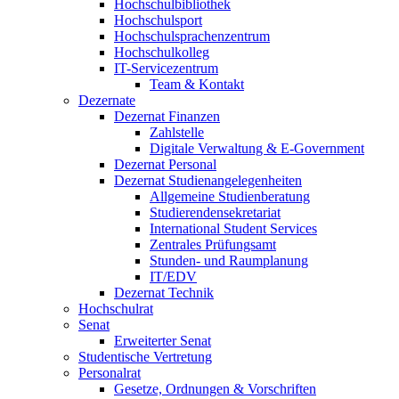
Hochschulbibliothek
Hochschulsport
Hochschulsprachenzentrum
Hochschulkolleg
IT-Servicezentrum
Team & Kontakt
Dezernate
Dezernat Finanzen
Zahlstelle
Digitale Verwaltung & E-Government
Dezernat Personal
Dezernat Studienangelegenheiten
Allgemeine Studienberatung
Studierendensekretariat
International Student Services
Zentrales Prüfungsamt
Stunden- und Raumplanung
IT/EDV
Dezernat Technik
Hochschulrat
Senat
Erweiterter Senat
Studentische Vertretung
Personalrat
Gesetze, Ordnungen & Vorschriften