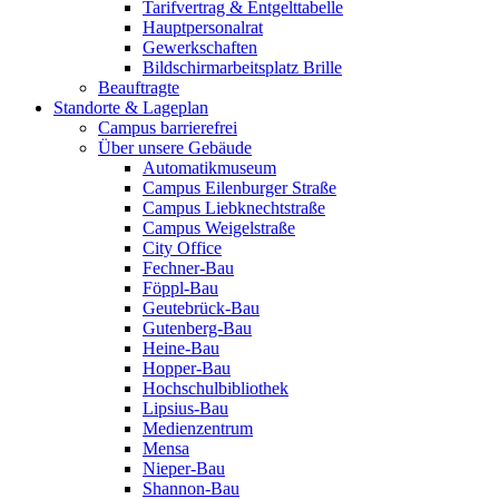
Tarifvertrag & Entgelttabelle
Hauptpersonalrat
Gewerkschaften
Bildschirmarbeitsplatz Brille
Beauftragte
Standorte & Lageplan
Campus barrierefrei
Über unsere Gebäude
Automatikmuseum
Campus Eilenburger Straße
Campus Liebknechtstraße
Campus Weigelstraße
City Office
Fechner-Bau
Föppl-Bau
Geutebrück-Bau
Gutenberg-Bau
Heine-Bau
Hopper-Bau
Hochschulbibliothek
Lipsius-Bau
Medienzentrum
Mensa
Nieper-Bau
Shannon-Bau