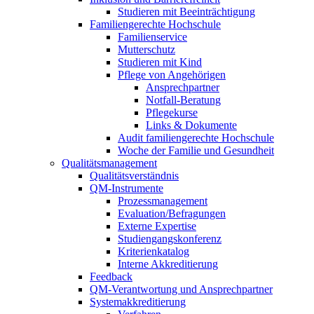
Studieren mit Beeinträchtigung
Familiengerechte Hochschule
Familienservice
Mutterschutz
Studieren mit Kind
Pflege von Angehörigen
Ansprechpartner
Notfall-Beratung
Pflegekurse
Links & Dokumente
Audit familiengerechte Hochschule
Woche der Familie und Gesundheit
Qualitätsmanagement
Qualitätsverständnis
QM-Instrumente
Prozessmanagement
Evaluation/Befragungen
Externe Expertise
Studiengangskonferenz
Kriterienkatalog
Interne Akkreditierung
Feedback
QM-Verantwortung und Ansprechpartner
Systemakkreditierung