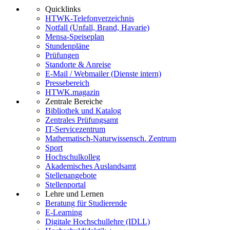
Quicklinks
HTWK-Telefonverzeichnis
Notfall (Unfall, Brand, Havarie)
Mensa-Speiseplan
Stundenpläne
Prüfungen
Standorte & Anreise
E-Mail / Webmailer (Dienste intern)
Pressebereich
HTWK.magazin
Zentrale Bereiche
Bibliothek und Katalog
Zentrales Prüfungsamt
IT-Servicezentrum
Mathematisch-Naturwissensch. Zentrum
Sport
Hochschulkolleg
Akademisches Auslandsamt
Stellenangebote
Stellenportal
Lehre und Lernen
Beratung für Studierende
E-Learning
Digitale Hochschullehre (IDLL)