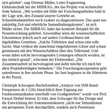
sich gelohnt“, sagt Dietmar Müller, Leiter Engineering
Elektrotechnik bei der MIBRAG, der das Projekt von technischer
Seite betreut. „Wir werden mit Hilfe der Forschungsarbeiten bald in
der Lage sein, den Zustand unserer Getriebe an
Schaufelradantrieben noch exakter zu diagnostizieren. Das spart uns
zukünftig Zeit und erhebliche Instandhaltungskosten“, ist sich
Müller sicher. Die MIBRAG habe das konkrete Beispiel für die
Neuentwicklung geliefert. Anwendbar seien die wissenschaftlichen
Erkenntnisse jedoch auch auf andere Großmaschinen mit
ölgekühlten Getrieben. „Solche Tüfteleien sind schon eine tolle
Sache. Man verlässt die manchmal eingefahrenen Gleise und schaut
gemeinsam mit den Wissenschaftlern über den Tellerrand. Und
wenn dabei solche hervorragenden Leistungen erbracht werden, ist
das einfach genial“, schwärmt der Elektroniker. „Die
Zusammenarbeit ist hervorragend und dafür möchte ich mich bei
allen Projektbeteiligten bedanken.“ Die Forschungskooperation geht
unterdessen in ihre nächste Phase: Im Juni beginnen in die Härtetests
in der Praxis.
Christoph Schwagers Bachelorarbeit „Analyse von ISM-Band-
Frequenzen ab 1 GHz hinsichtlich ihrer Eignung zur
Funkkommunikation innerhalb von Großgetrieben“ wurde von Prof.
Faouzi Derbel betreut. Er lobt, dass Schwager für das Design und
die Entwicklung der Antennenstrukturen „nicht nur Simulationen
mit geeigneten Tools durchgeführt, sondern auch Prototypen