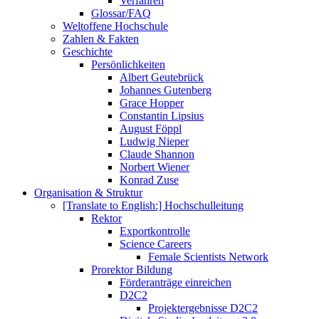
Verfahren
Glossar/FAQ
Weltoffene Hochschule
Zahlen & Fakten
Geschichte
Persönlichkeiten
Albert Geutebrück
Johannes Gutenberg
Grace Hopper
Constantin Lipsius
August Föppl
Ludwig Nieper
Claude Shannon
Norbert Wiener
Konrad Zuse
Organisation & Struktur
[Translate to English:] Hochschulleitung
Rektor
Exportkontrolle
Science Careers
Female Scientists Network
Prorektor Bildung
Förderanträge einreichen
D2C2
Projektergebnisse D2C2