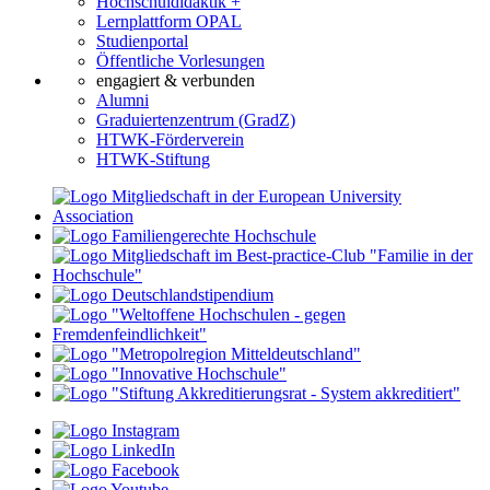
Hochschuldidaktik +
Lernplattform OPAL
Studienportal
Öffentliche Vorlesungen
engagiert & verbunden
Alumni
Graduiertenzentrum (GradZ)
HTWK-Förderverein
HTWK-Stiftung