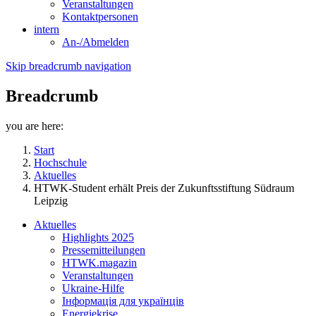
Veranstaltungen
Kontaktpersonen
intern
An-/Abmelden
Skip breadcrumb navigation
Breadcrumb
you are here:
Start
Hochschule
Aktuelles
HTWK-Student erhält Preis der Zukunftsstiftung Südraum
Leipzig
Aktuelles
Highlights 2025
Pressemitteilungen
HTWK.magazin
Veranstaltungen
Ukraine-Hilfe
Інформація для українців
Energiekrise