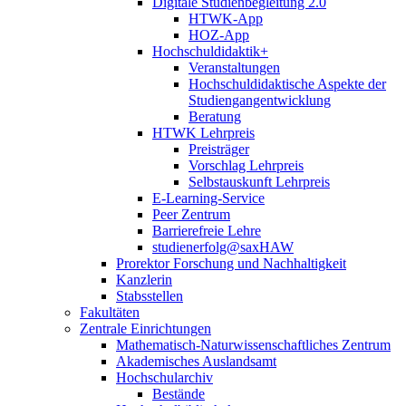
Digitale Studienbegleitung 2.0
HTWK-App
HOZ-App
Hochschuldidaktik+
Veranstaltungen
Hochschuldidaktische Aspekte der
Studiengangentwicklung
Beratung
HTWK Lehrpreis
Preisträger
Vorschlag Lehrpreis
Selbstauskunft Lehrpreis
E-Learning-Service
Peer Zentrum
Barrierefreie Lehre
studienerfolg@saxHAW
Prorektor Forschung und Nachhaltigkeit
Kanzlerin
Stabsstellen
Fakultäten
Zentrale Einrichtungen
Mathematisch-Naturwissenschaftliches Zentrum
Akademisches Auslandsamt
Hochschularchiv
Bestände