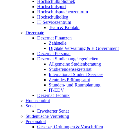
Hochschulbibliothek
Hochschulsport
Hochschulsprachenzentrum
Hochschulkolleg
IT-Servicezentrum
Team & Kontakt
Dezernate
Dezernat Finanzen
Zahlstelle
Digitale Verwaltung & E-Government
Dezernat Personal
Dezernat Studienangelegenheiten
Allgemeine Studienberatung
Studierendensekretariat
International Student Services
Zentrales Prüfungsamt
Stunden- und Raumplanung
IT/EDV
Dezernat Technik
Hochschulrat
Senat
Erweiterter Senat
Studentische Vertretung
Personalrat
Gesetze, Ordnungen & Vorschriften