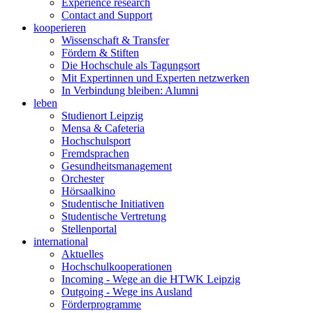
Experience research
Contact and Support
kooperieren
Wissenschaft & Transfer
Fördern & Stiften
Die Hochschule als Tagungsort
Mit Expertinnen und Experten netzwerken
In Verbindung bleiben: Alumni
leben
Studienort Leipzig
Mensa & Cafeteria
Hochschulsport
Fremdsprachen
Gesundheitsmanagement
Orchester
Hörsaalkino
Studentische Initiativen
Studentische Vertretung
Stellenportal
international
Aktuelles
Hochschulkooperationen
Incoming - Wege an die HTWK Leipzig
Outgoing - Wege ins Ausland
Förderprogramme