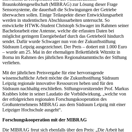
Braunkohlengesellschaft (MIBRAG) zur Lösung dieser Frage
Sensorsysteme, die dauerhaft die Schwingungen der Getriebe
überwachen sollen. Einige Teilaspekte dieser Entwicklungsarbeit
werden in studentischen Abschlussarbeiten untersucht. So
entwickelte HTWK-Student Christoph Schwager im Rahmen seiner
Bachelorarbeit eine Antenne, welche die erfassten Daten bei
möglichst geringem Energiebedarf durch das Getriebeöl hindurch
sendet. Dafür wurde Schwager nun von der Zukunftsstiftung
Südraum Leipzig ausgezeichnet. Der Preis – dotiert mit 1.000 Euro
– wurde am 25. Mai in der ehemaligen Brikettfabrik Witznitz in
Borna im Rahmen des jährlichen Regionalstammtischs der Stiftung
verliehen.
Mit der jährlichen Preisvergabe für eine hervorragende
wissenschaftliche Arbeit möchte die Zukunftsstiftung Südraum
Leipzig regionale innovative Ressourcen heben und für den
Südraum nachhaltig erschließen. Stiftungsvorsitzender Prof. Markus
Krabbes lobte in seiner Laudatio die Vorbildwirkung, „welche von
der erfolgreichen regionalen Forschungskooperation des
Großunternehmens MIBRAG aus dem Südraum Leipzig mit einer
Leipziger Hochschule ausgeht“.
Forschungskooperation mit der MIBRAG
Die MIBRAG freut sich ebenfalls über den Preis: „Die Arbeit hat