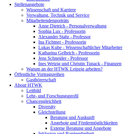
Stellenangebote
Wissenschaft und Karriere
Verwaltung, Technik und Service
Mitarbeitendenporträts
Anne Dietrich - Personalverwaltung
Sophia Lux - Professorin
Alexander Stahr - Professor
Ina Fichtner - Professorin
Lukas Kube - Wissenschaftlicher Mitarbeiter
Katharina Gelbrich - Professorin
Jens Schneider - Professor
Ines Wetzig und Christin Tunack - Finanzen
Warum an der HTWK Leipzig arbeiten?
Öffentliche Vortragsreihen
Gasthörerschaft
About HTWK
Leitbild
Lehr- und Forschungsprofil
Chancengleichheit
Diversity
Gleichstellung
Beratung und Auskunft
Angebote und Fördermöglichkeiten
Externe Beratung und Angebote
Inklusion und Barrierefreiheit