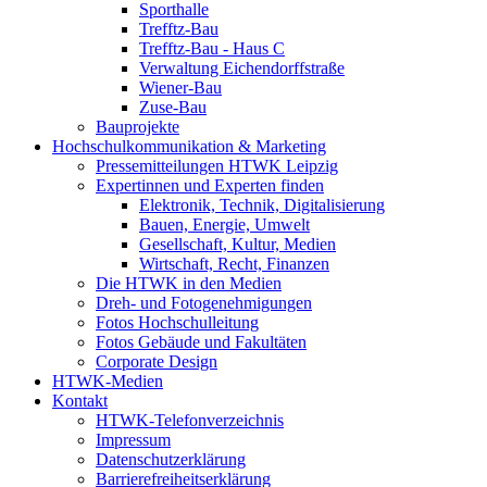
Sporthalle
Trefftz-Bau
Trefftz-Bau - Haus C
Verwaltung Eichendorffstraße
Wiener-Bau
Zuse-Bau
Bauprojekte
Hochschulkommunikation & Marketing
Pressemitteilungen HTWK Leipzig
Expertinnen und Experten finden
Elektronik, Technik, Digitalisierung
Bauen, Energie, Umwelt
Gesellschaft, Kultur, Medien
Wirtschaft, Recht, Finanzen
Die HTWK in den Medien
Dreh- und Fotogenehmigungen
Fotos Hochschulleitung
Fotos Gebäude und Fakultäten
Corporate Design
HTWK-Medien
Kontakt
HTWK-Telefonverzeichnis
Impressum
Datenschutzerklärung
Barrierefreiheitserklärung