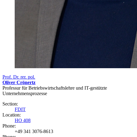
Prof. Dr. rer. pol.
Oliver Crönertz
Professur für Betriebswirtschaftslehre und IT-gestützte
Unternehmensprozesse
Section:
FDIT
Location:
HO 408
Phone:
+49 341 3076-8613
Phone: