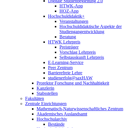
Digitale Studienbegleitung 2.0
HTWK-App
HOZ-App
Hochschuldidaktik+
Veranstaltungen
Hochschuldidaktische Aspekte der
Studiengangentwicklung
Beratung
HTWK Lehrpreis
Preisträger
Vorschlag Lehrpreis
Selbstauskunft Lehrpreis
E-Learning-Service
Peer Zentrum
Barrierefreie Lehre
studienerfolg@saxHAW
Prorektor Forschung und Nachhaltigkeit
Kanzlerin
Stabsstellen
Fakultäten
Zentrale Einrichtungen
Mathematisch-Naturwissenschaftliches Zentrum
Akademisches Auslandsamt
Hochschularchiv
Bestände