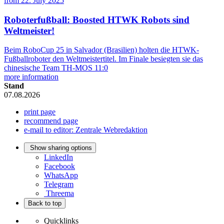
from
22. July 2025
Roboterfußball: Boosted HTWK Robots sind
Weltmeister!
Beim RoboCup 25 in Salvador (Brasilien) holten die HTWK-
Fußballroboter den Weltmeistertitel. Im Finale besiegten sie das
chinesische Team TH-MOS 11:0
more information
Stand
07.08.2026
print page
recommend page
e-mail to editor: Zentrale Webredaktion
Show sharing options
LinkedIn
Facebook
WhatsApp
Telegram
Threema
Back to top
Quicklinks