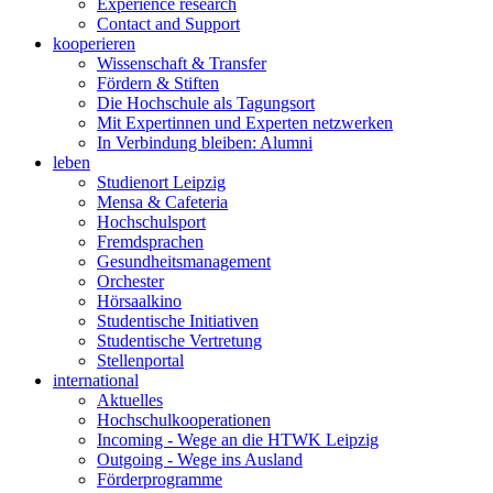
Experience research
Contact and Support
kooperieren
Wissenschaft & Transfer
Fördern & Stiften
Die Hochschule als Tagungsort
Mit Expertinnen und Experten netzwerken
In Verbindung bleiben: Alumni
leben
Studienort Leipzig
Mensa & Cafeteria
Hochschulsport
Fremdsprachen
Gesundheitsmanagement
Orchester
Hörsaalkino
Studentische Initiativen
Studentische Vertretung
Stellenportal
international
Aktuelles
Hochschulkooperationen
Incoming - Wege an die HTWK Leipzig
Outgoing - Wege ins Ausland
Förderprogramme