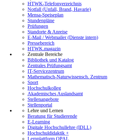
HTWK-Telefonverzeichnis
Notfall (Unfall, Brand, Havarie)
Mensa-Speiseplan
Stundenpläne
Prüfungen
Standorte & Anreise
E-Mail / Webmailer (Dienste intern)
Pressebereich
HTWK.magazin
Zentrale Bereiche
Bibliothek und Katalog
Zentrales Prüfungsamt
IT-Servicezentrum
Mathematisch-Naturwissensch. Zentrum
Sport
Hochschulkolleg
Akademisches Auslandsamt
Stellenangebote
Stellenportal
Lehre und Lernen
Beratung für Studierende
E-Learning
Digitale Hochschullehre (IDLL)
Hochschuldidaktik +
Lernplattform OPAL