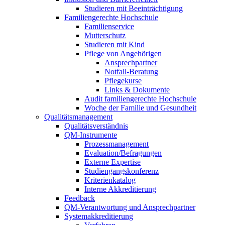
Studieren mit Beeinträchtigung
Familiengerechte Hochschule
Familienservice
Mutterschutz
Studieren mit Kind
Pflege von Angehörigen
Ansprechpartner
Notfall-Beratung
Pflegekurse
Links & Dokumente
Audit familiengerechte Hochschule
Woche der Familie und Gesundheit
Qualitätsmanagement
Qualitätsverständnis
QM-Instrumente
Prozessmanagement
Evaluation/Befragungen
Externe Expertise
Studiengangskonferenz
Kriterienkatalog
Interne Akkreditierung
Feedback
QM-Verantwortung und Ansprechpartner
Systemakkreditierung