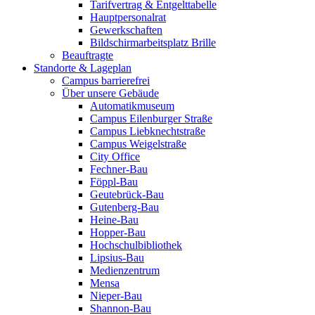
Tarifvertrag & Entgelttabelle
Hauptpersonalrat
Gewerkschaften
Bildschirmarbeitsplatz Brille
Beauftragte
Standorte & Lageplan
Campus barrierefrei
Über unsere Gebäude
Automatikmuseum
Campus Eilenburger Straße
Campus Liebknechtstraße
Campus Weigelstraße
City Office
Fechner-Bau
Föppl-Bau
Geutebrück-Bau
Gutenberg-Bau
Heine-Bau
Hopper-Bau
Hochschulbibliothek
Lipsius-Bau
Medienzentrum
Mensa
Nieper-Bau
Shannon-Bau