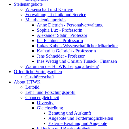
Stellenangebote
Wissenschaft und Karriere
Verwaltung, Technik und Service
Mitarbeitendenporträts
Anne Dietrich - Personalverwaltung
Sophia Lux - Professorin
Alexander Stahr - Professor
Ina Fichtner - Professorin
Lukas Kube - Wissenschaftlicher Mitarbeiter
Katharina Gelbrich - Professorin
Jens Schneider - Professor
Ines Wetzig und Christin Tunack - Finanzen
Warum an der HTWK Leipzig arbeiten?
Öffentliche Vortragsreihen
Gasthörerschaft
About HTWK
Leitbild
Lehr- und Forschungsprofil
Chancengleichheit
Diversity
Gleichstellung
Beratung und Auskunft
Angebote und Fördermöglichkeiten
Externe Beratung und Angebote
Inklusion und Barrierefreiheit