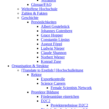
Verfahren
Glossar/FAQ
Weltoffene Hochschule
Zahlen & Fakten
Geschichte
Persönlichkeiten
Albert Geutebrück
Johannes Gutenberg
Grace Hopper
Constantin Lipsius
August Föppl
Ludwig Nieper
Claude Shannon
Norbert Wiener
Konrad Zuse
Organisation & Struktur
[Translate to English:] Hochschulleitung
Rektor
Exportkontrolle
Science Careers
Female Scientists Network
Prorektor Bildung
Förderanträge einreichen
D2C2
Projektergebnisse D2C2