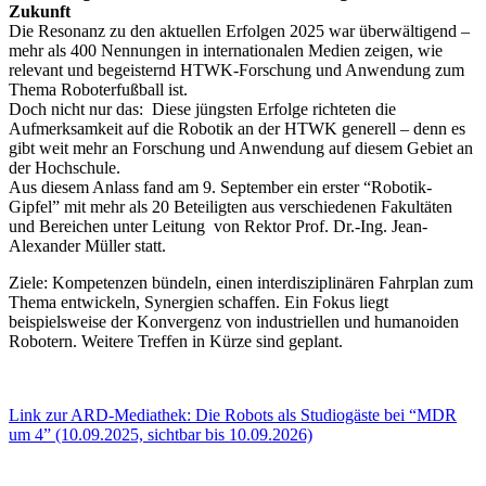
Zukunft
Die Resonanz zu den aktuellen Erfolgen 2025 war überwältigend –
mehr als 400 Nennungen in internationalen Medien zeigen, wie
relevant und begeisternd HTWK-Forschung und Anwendung zum
Thema Roboterfußball ist.
Doch nicht nur das: Diese jüngsten Erfolge richteten die
Aufmerksamkeit auf die Robotik an der HTWK generell – denn es
gibt weit mehr an Forschung und Anwendung auf diesem Gebiet an
der Hochschule.
Aus diesem Anlass fand am 9. September ein erster “Robotik-
Gipfel” mit mehr als 20 Beteiligten aus verschiedenen Fakultäten
und Bereichen unter Leitung von Rektor Prof. Dr.-Ing. Jean-
Alexander Müller statt.
Ziele: Kompetenzen bündeln, einen interdisziplinären Fahrplan zum
Thema entwickeln, Synergien schaffen. Ein Fokus liegt
beispielsweise der Konvergenz von industriellen und humanoiden
Robotern. Weitere Treffen in Kürze sind geplant.
Link zur ARD-Mediathek: Die Robots als Studiogäste bei “MDR
um 4” (10.09.2025, sichtbar bis 10.09.2026)