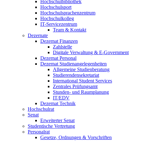
Hochschulbibliothek
Hochschulsport
Hochschulsprachenzentrum
Hochschulkolleg
IT-Servicezentrum
Team & Kontakt
Dezernate
Dezernat Finanzen
Zahlstelle
Digitale Verwaltung & E-Government
Dezernat Personal
Dezernat Studienangelegenheiten
Allgemeine Studienberatung
Studierendensekretariat
International Student Services
Zentrales Prüfungsamt
Stunden- und Raumplanung
IT/EDV
Dezernat Technik
Hochschulrat
Senat
Erweiterter Senat
Studentische Vertretung
Personalrat
Gesetze, Ordnungen & Vorschriften