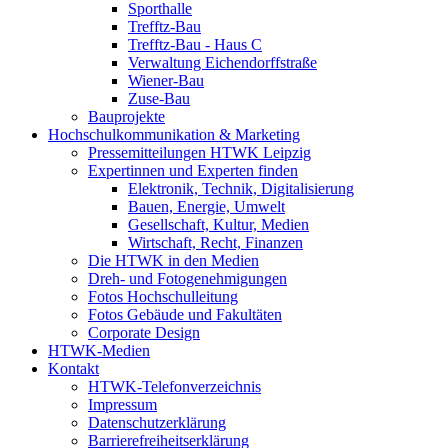
Sporthalle
Trefftz-Bau
Trefftz-Bau - Haus C
Verwaltung Eichendorffstraße
Wiener-Bau
Zuse-Bau
Bauprojekte
Hochschulkommunikation & Marketing
Pressemitteilungen HTWK Leipzig
Expertinnen und Experten finden
Elektronik, Technik, Digitalisierung
Bauen, Energie, Umwelt
Gesellschaft, Kultur, Medien
Wirtschaft, Recht, Finanzen
Die HTWK in den Medien
Dreh- und Fotogenehmigungen
Fotos Hochschulleitung
Fotos Gebäude und Fakultäten
Corporate Design
HTWK-Medien
Kontakt
HTWK-Telefonverzeichnis
Impressum
Datenschutzerklärung
Barrierefreiheitserklärung