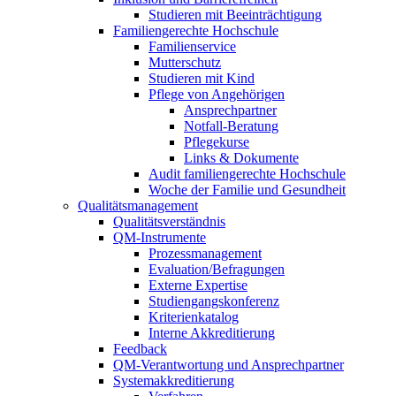
Studieren mit Beeinträchtigung
Familiengerechte Hochschule
Familienservice
Mutterschutz
Studieren mit Kind
Pflege von Angehörigen
Ansprechpartner
Notfall-Beratung
Pflegekurse
Links & Dokumente
Audit familiengerechte Hochschule
Woche der Familie und Gesundheit
Qualitätsmanagement
Qualitätsverständnis
QM-Instrumente
Prozessmanagement
Evaluation/Befragungen
Externe Expertise
Studiengangskonferenz
Kriterienkatalog
Interne Akkreditierung
Feedback
QM-Verantwortung und Ansprechpartner
Systemakkreditierung