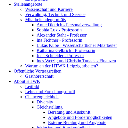
Stellenangebote
Wissenschaft und Karriere
Verwaltung, Technik und Service
Mitarbeitendenporträts
Anne Dietrich - Personalverwaltung
Sophia Lux - Professorin
Alexander Stahr - Professor
Ina Fichtner - Professorin
Lukas Kube - Wissenschaftlicher Mitarbeiter
Katharina Gelbrich - Professorin
Jens Schneider - Professor
Ines Wetzig und Christin Tunack - Finanzen
Warum an der HTWK Leipzig arbeiten?
Öffentliche Vortragsreihen
Gasthörerschaft
About HTWK
Leitbild
Lehr- und Forschungsprofil
Chancengleichheit
Diversity
Gleichstellung
Beratung und Auskunft
Angebote und Fördermöglichkeiten
Externe Beratung und Angebote
Inklusion und Barrierefreiheit