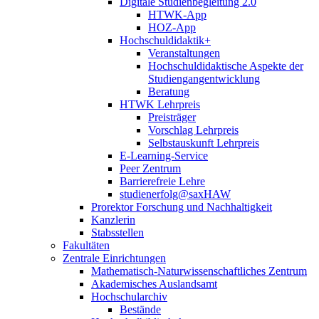
Digitale Studienbegleitung 2.0
HTWK-App
HOZ-App
Hochschuldidaktik+
Veranstaltungen
Hochschuldidaktische Aspekte der
Studiengangentwicklung
Beratung
HTWK Lehrpreis
Preisträger
Vorschlag Lehrpreis
Selbstauskunft Lehrpreis
E-Learning-Service
Peer Zentrum
Barrierefreie Lehre
studienerfolg@saxHAW
Prorektor Forschung und Nachhaltigkeit
Kanzlerin
Stabsstellen
Fakultäten
Zentrale Einrichtungen
Mathematisch-Naturwissenschaftliches Zentrum
Akademisches Auslandsamt
Hochschularchiv
Bestände