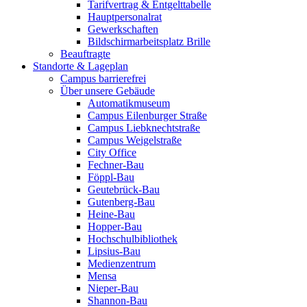
Tarifvertrag & Entgelttabelle
Hauptpersonalrat
Gewerkschaften
Bildschirmarbeitsplatz Brille
Beauftragte
Standorte & Lageplan
Campus barrierefrei
Über unsere Gebäude
Automatikmuseum
Campus Eilenburger Straße
Campus Liebknechtstraße
Campus Weigelstraße
City Office
Fechner-Bau
Föppl-Bau
Geutebrück-Bau
Gutenberg-Bau
Heine-Bau
Hopper-Bau
Hochschulbibliothek
Lipsius-Bau
Medienzentrum
Mensa
Nieper-Bau
Shannon-Bau