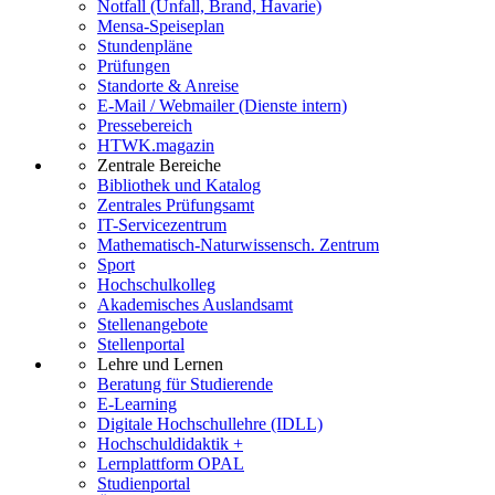
Notfall (Unfall, Brand, Havarie)
Mensa-Speiseplan
Stundenpläne
Prüfungen
Standorte & Anreise
E-Mail / Webmailer (Dienste intern)
Pressebereich
HTWK.magazin
Zentrale Bereiche
Bibliothek und Katalog
Zentrales Prüfungsamt
IT-Servicezentrum
Mathematisch-Naturwissensch. Zentrum
Sport
Hochschulkolleg
Akademisches Auslandsamt
Stellenangebote
Stellenportal
Lehre und Lernen
Beratung für Studierende
E-Learning
Digitale Hochschullehre (IDLL)
Hochschuldidaktik +
Lernplattform OPAL
Studienportal