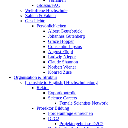
Verfahren
Glossar/FAQ
Weltoffene Hochschule
Zahlen & Fakten
Geschichte
Persönlichkeiten
Albert Geutebrück
Johannes Gutenberg
Grace Hopper
Constantin Lipsius
August Föppl
Ludwig Nieper
Claude Shannon
Norbert Wiener
Konrad Zuse
Organisation & Struktur
[Translate to English:] Hochschulleitung
Rektor
Exportkontrolle
Science Careers
Female Scientists Network
Prorektor Bildung
Förderanträge einreichen
D2C2
Projektergebnisse D2C2