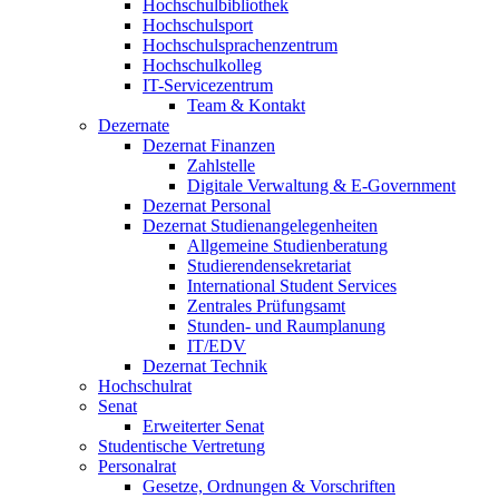
Hochschulbibliothek
Hochschulsport
Hochschulsprachenzentrum
Hochschulkolleg
IT-Servicezentrum
Team & Kontakt
Dezernate
Dezernat Finanzen
Zahlstelle
Digitale Verwaltung & E-Government
Dezernat Personal
Dezernat Studienangelegenheiten
Allgemeine Studienberatung
Studierendensekretariat
International Student Services
Zentrales Prüfungsamt
Stunden- und Raumplanung
IT/EDV
Dezernat Technik
Hochschulrat
Senat
Erweiterter Senat
Studentische Vertretung
Personalrat
Gesetze, Ordnungen & Vorschriften