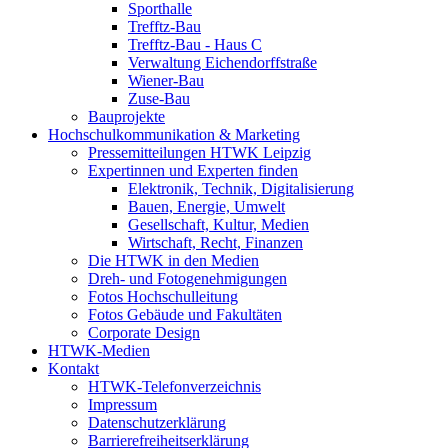
Sporthalle
Trefftz-Bau
Trefftz-Bau - Haus C
Verwaltung Eichendorffstraße
Wiener-Bau
Zuse-Bau
Bauprojekte
Hochschulkommunikation & Marketing
Pressemitteilungen HTWK Leipzig
Expertinnen und Experten finden
Elektronik, Technik, Digitalisierung
Bauen, Energie, Umwelt
Gesellschaft, Kultur, Medien
Wirtschaft, Recht, Finanzen
Die HTWK in den Medien
Dreh- und Fotogenehmigungen
Fotos Hochschulleitung
Fotos Gebäude und Fakultäten
Corporate Design
HTWK-Medien
Kontakt
HTWK-Telefonverzeichnis
Impressum
Datenschutzerklärung
Barrierefreiheitserklärung