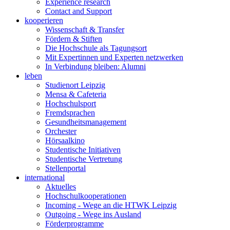
Experience research
Contact and Support
kooperieren
Wissenschaft & Transfer
Fördern & Stiften
Die Hochschule als Tagungsort
Mit Expertinnen und Experten netzwerken
In Verbindung bleiben: Alumni
leben
Studienort Leipzig
Mensa & Cafeteria
Hochschulsport
Fremdsprachen
Gesundheitsmanagement
Orchester
Hörsaalkino
Studentische Initiativen
Studentische Vertretung
Stellenportal
international
Aktuelles
Hochschulkooperationen
Incoming - Wege an die HTWK Leipzig
Outgoing - Wege ins Ausland
Förderprogramme