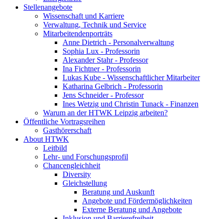
Stellenangebote
Wissenschaft und Karriere
Verwaltung, Technik und Service
Mitarbeitendenporträts
Anne Dietrich - Personalverwaltung
Sophia Lux - Professorin
Alexander Stahr - Professor
Ina Fichtner - Professorin
Lukas Kube - Wissenschaftlicher Mitarbeiter
Katharina Gelbrich - Professorin
Jens Schneider - Professor
Ines Wetzig und Christin Tunack - Finanzen
Warum an der HTWK Leipzig arbeiten?
Öffentliche Vortragsreihen
Gasthörerschaft
About HTWK
Leitbild
Lehr- und Forschungsprofil
Chancengleichheit
Diversity
Gleichstellung
Beratung und Auskunft
Angebote und Fördermöglichkeiten
Externe Beratung und Angebote
Inklusion und Barrierefreiheit