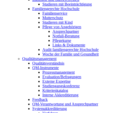
Studieren mit Beeinträchtigung
Familiengerechte Hochschule
Familienservice
Mutterschutz
Studieren mit Kind
Pflege von Angehörigen
Ansprechpartner
Notfall-Beratung
Pflegekurse
Links & Dokumente
Audit familiengerechte Hochschule
Woche der Familie und Gesundheit
Qualitätsmanagement
Qualitätsverständnis
QM-Instrumente
Prozessmanagement
Evaluation/Befragungen
Externe Expertise
Studiengangskonferenz
Kriterienkatalog
Interne Akkreditierung
Feedback
QM-Verantwortung und Ansprechpartner
Systemakkreditierung