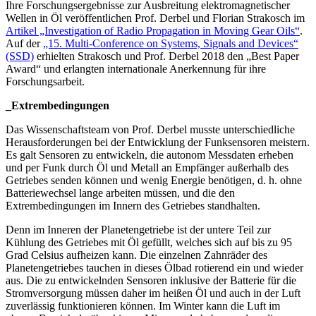
Ihre Forschungsergebnisse zur Ausbreitung elektromagnetischer
Wellen in Öl veröffentlichen Prof. Derbel und Florian Strakosch im
Artikel „Investigation of Radio Propagation in Moving Gear Oils“
.
Auf der
„15. Multi-Conference on Systems, Signals and Devices“
(SSD)
erhielten Strakosch und Prof. Derbel 2018 den „Best Paper
Award“ und erlangten internationale Anerkennung für ihre
Forschungsarbeit.
_Extrembedingungen
Das Wissenschaftsteam von Prof. Derbel musste unterschiedliche
Herausforderungen bei der Entwicklung der Funksensoren meistern.
Es galt Sensoren zu entwickeln, die autonom Messdaten erheben
und per Funk durch Öl und Metall an Empfänger außerhalb des
Getriebes senden können und wenig Energie benötigen, d. h. ohne
Batteriewechsel lange arbeiten müssen, und die den
Extrembedingungen im Innern des Getriebes standhalten.
Denn im Inneren der Planetengetriebe ist der untere Teil zur
Kühlung des Getriebes mit Öl gefüllt, welches sich auf bis zu 95
Grad Celsius aufheizen kann. Die einzelnen Zahnräder des
Planetengetriebes tauchen in dieses Ölbad rotierend ein und wieder
aus. Die zu ent­wickelnden Sensoren inklusive der Batterie für die
Stromversorgung müssen daher im heißen Öl und auch in der Luft
zuverlässig funktionieren können. Im Winter kann die Luft im