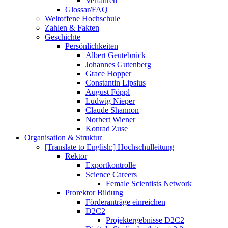
Verfahren
Glossar/FAQ
Weltoffene Hochschule
Zahlen & Fakten
Geschichte
Persönlichkeiten
Albert Geutebrück
Johannes Gutenberg
Grace Hopper
Constantin Lipsius
August Föppl
Ludwig Nieper
Claude Shannon
Norbert Wiener
Konrad Zuse
Organisation & Struktur
[Translate to English:] Hochschulleitung
Rektor
Exportkontrolle
Science Careers
Female Scientists Network
Prorektor Bildung
Förderanträge einreichen
D2C2
Projektergebnisse D2C2