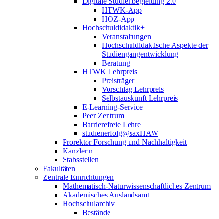
Digitale Studienbegleitung 2.0
HTWK-App
HOZ-App
Hochschuldidaktik+
Veranstaltungen
Hochschuldidaktische Aspekte der
Studiengangentwicklung
Beratung
HTWK Lehrpreis
Preisträger
Vorschlag Lehrpreis
Selbstauskunft Lehrpreis
E-Learning-Service
Peer Zentrum
Barrierefreie Lehre
studienerfolg@saxHAW
Prorektor Forschung und Nachhaltigkeit
Kanzlerin
Stabsstellen
Fakultäten
Zentrale Einrichtungen
Mathematisch-Naturwissenschaftliches Zentrum
Akademisches Auslandsamt
Hochschularchiv
Bestände