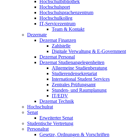
Hochschulbibliothek
Hochschulsport
Hochschulsprachenzentrum
Hochschulkolleg
IT-Servicezentrum
Team & Kontakt
Dezernate
Dezernat Finanzen
Zahlstelle
Digitale Verwaltung & E-Government
Dezernat Personal
Dezernat Studienangelegenheiten
Allgemeine Studienberatung
Studierendensekretariat
International Student Services
Zentrales Prüfungsamt
Stunden- und Raumplanung
IT/EDV
Dezernat Technik
Hochschulrat
Senat
Erweiterter Senat
Studentische Vertretung
Personalrat
Gesetze, Ordnungen & Vorschriften