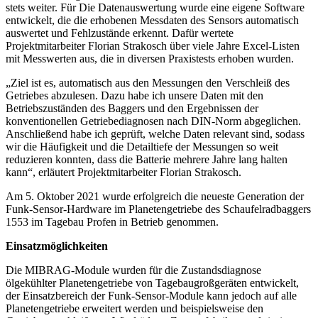
stets weiter. Für Die Datenauswertung wurde eine eigene Software
entwickelt, die die erhobenen Messdaten des Sensors automatisch
auswertet und Fehlzustände erkennt. Dafür wertete
Projektmitarbeiter Florian Strakosch über viele Jahre Excel-Listen
mit Messwerten aus, die in diversen Praxistests erhoben wurden.
„Ziel ist es, automa­tisch aus den Messungen den Verschleiß des
Getriebes abzulesen. Dazu habe ich unsere Daten mit den
Betriebszuständen des Bag­gers und den Ergebnissen der
konventionel­len Getriebediagnosen nach DIN-Norm abgeglichen.
Anschließend habe ich geprüft, welche Daten relevant sind, sodass
wir die Häufigkeit und die Detailtiefe der Messungen so weit
reduzieren konnten, dass die Batterie mehrere Jahre lang halten
kann“, erläutert Projektmitarbeiter Florian Strakosch.
Am 5. Oktober 2021 wurde erfolgreich die neueste Generation der
Funk-Sensor-Hardware im Planetengetriebe des Schaufelradbaggers
1553 im Tagebau Profen in Betrieb genommen.
Einsatzmöglichkeiten
Die MIBRAG-Module wurden für die Zustandsdiagnose
ölgekühlter Planetengetriebe von Tagebaugroßgeräten entwickelt,
der Einsatzbereich der Funk-Sensor-Module kann jedoch auf alle
Planetengetriebe erweitert werden und beispielsweise den