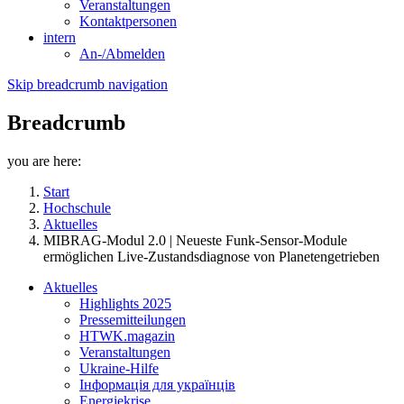
Veranstaltungen
Kontaktpersonen
intern
An-/Abmelden
Skip breadcrumb navigation
Breadcrumb
you are here:
Start
Hochschule
Aktuelles
MIBRAG-Modul 2.0 | Neueste Funk-Sensor-Module
ermöglichen Live-Zustandsdiagnose von Planetengetrieben
Aktuelles
Highlights 2025
Pressemitteilungen
HTWK.magazin
Veranstaltungen
Ukraine-Hilfe
Інформація для українців
Energiekrise