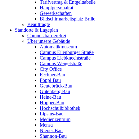
Tarifvertrag & Entgelttabelle
Hauptpersonalrat
Gewerkschaften
Bildschirmarbeitsplatz Brille
Beauftragte
Standorte & Lageplan
Campus barrierefrei
Über unsere Gebäude
Automatikmuseum
Campus Eilenburger Straße
Campus Liebknechtstraße
Campus Weigelstraße
City Office
Fechner-Bau
Föppl-Bau
Geutebrück-Bau
Gutenberg-Bau
Heine-Bau
Hopper-Bau
Hochschulbibliothek
Lipsius-Bau
Medienzentrum
Mensa
Nieper-Bau
Shannon-Bau