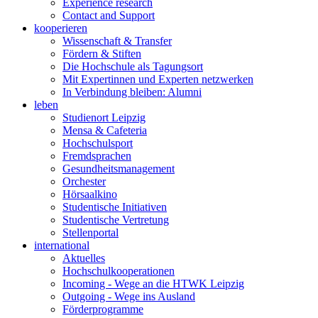
Experience research
Contact and Support
kooperieren
Wissenschaft & Transfer
Fördern & Stiften
Die Hochschule als Tagungsort
Mit Expertinnen und Experten netzwerken
In Verbindung bleiben: Alumni
leben
Studienort Leipzig
Mensa & Cafeteria
Hochschulsport
Fremdsprachen
Gesundheitsmanagement
Orchester
Hörsaalkino
Studentische Initiativen
Studentische Vertretung
Stellenportal
international
Aktuelles
Hochschulkooperationen
Incoming - Wege an die HTWK Leipzig
Outgoing - Wege ins Ausland
Förderprogramme