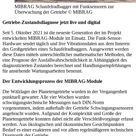
MIBRAG Schaufelradbagger mit Funksensoren zur
Überwachung der Getriebe © MIBRAG
Getriebe-Zustandsdiagnose jetzt live und digital
Seit 5. Oktober 2021 ist die neueste Generation der im Projekt
entwickelten MIBRAG-Module im Einsatz. Die Funk-Sensor-
Hardware sendet täglich und live Vibrationsdaten aus dem Inneren
des Großgetriebes eines Schaufelradbaggers. Ausgewertet werden
diese Daten mittels unterschiedlicher mathematischer Methoden, die
eine Prognose der Ausfallwahrscheinlichkeit in Abhängigkeit des
diagnostizierten Zustandes berechnet und Handlungsempfehlungen
für anstehende Wartungsarbeiten benennt.
Der Entwicklungsprozess der MIBRAG-Module
Die Wälzlager der Planetengetriebe wurden in der Vergangenheit
punktuell gewartet: Alle vier Wochen wurden
schwingungstechnische Messungen nach DIN-Norm
vorgenommen, indem außerhalb der Getriebe Schwingungssensoren
angebracht wurden. Aufgrund der Komplexität und Größe der
Planetengetriebe konnten dabei nicht alle Verschleißvorgänge erfasst
werden. Aus ökologischen und ökonomischen Gesichtspunkten
Bedarf es einer exakteren und vor allem regelmäßigeren technischen
Diagnostik der Getriebe.