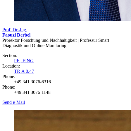
Prof. Dr.-Ing.
Faouzi Derbel
Prorektor Forschung und Nachhaltigkeit | Professur Smart
Diagnostik und Online Monitoring
Section:
PF
|
FING
Location:
TR A 0.47
Phone:
+49 341 3076-6316
Phone:
+49 341 3076-1148
Send e-Mail