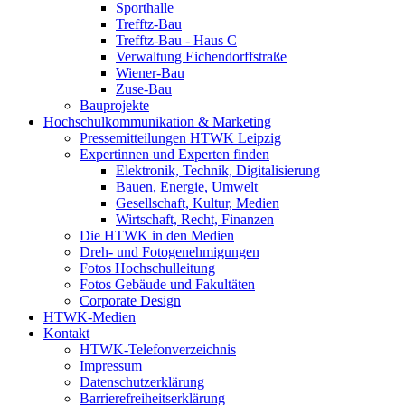
Sporthalle
Trefftz-Bau
Trefftz-Bau - Haus C
Verwaltung Eichendorffstraße
Wiener-Bau
Zuse-Bau
Bauprojekte
Hochschulkommunikation & Marketing
Pressemitteilungen HTWK Leipzig
Expertinnen und Experten finden
Elektronik, Technik, Digitalisierung
Bauen, Energie, Umwelt
Gesellschaft, Kultur, Medien
Wirtschaft, Recht, Finanzen
Die HTWK in den Medien
Dreh- und Fotogenehmigungen
Fotos Hochschulleitung
Fotos Gebäude und Fakultäten
Corporate Design
HTWK-Medien
Kontakt
HTWK-Telefonverzeichnis
Impressum
Datenschutzerklärung
Barrierefreiheitserklärung