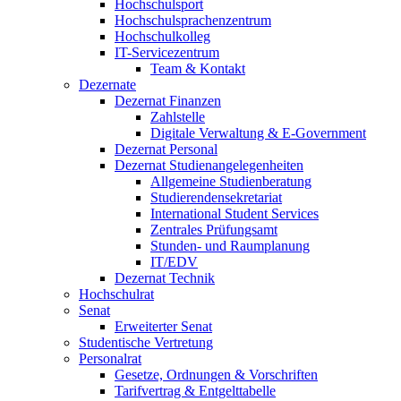
Hochschulsport
Hochschulsprachenzentrum
Hochschulkolleg
IT-Servicezentrum
Team & Kontakt
Dezernate
Dezernat Finanzen
Zahlstelle
Digitale Verwaltung & E-Government
Dezernat Personal
Dezernat Studienangelegenheiten
Allgemeine Studienberatung
Studierendensekretariat
International Student Services
Zentrales Prüfungsamt
Stunden- und Raumplanung
IT/EDV
Dezernat Technik
Hochschulrat
Senat
Erweiterter Senat
Studentische Vertretung
Personalrat
Gesetze, Ordnungen & Vorschriften
Tarifvertrag & Entgelttabelle