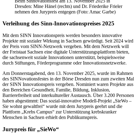
Beim Sinnovationsfest am 13. November 2025 in
Dresden: Mine Hänel (rechts) und Dr. Friederike Frieler
nehmen den Jurypreis entgegen (Foto: Amac Garbe)
Verleihung des Sinn-Innovationspreises 2025
Mit dem SINN Innovationspreis werden besonders innovative
Projekte mit sozialer Wirkung in Sachsen gewürdigt. Seit 2024 wird
der Preis vom SINN-Netzwerk vergeben. Mit dem Netzwerk will
der Freistaat Sachsen eine digitale Unterstützungsplattform bieten,
die sachsenweit soziale Innovationen unterstützt, beispielsweise
durch Stiftungen, Förderprogramme oder Innovationsnetzwerke.
Am Donnerstagabend, den 13. November 2025, wurde im Rahmen
des SINNovationsfestes in der Börse Dresden nun zum zweiten Mal
der SINN Innovationspreis vergeben. Nominiert waren Projekte aus
den Bereichen Gesundheit, Familie, Bildung, Inklusion,
Barrierefreiheit und interkultureller Austausch. Über 3.200 Personen
haben abgestimmt: Das sozial-innovative Modell-Projekt „SieWo –
Sie wohnt gewaltfrei“ wurde mit dem Jurypreis geehrt und die
Plattform „Krebs Campus“ zur Unterstützung krebskranker
Menschen in Sachsen erhielt den Publikumspreis.
Jurypreis für „SieWo“