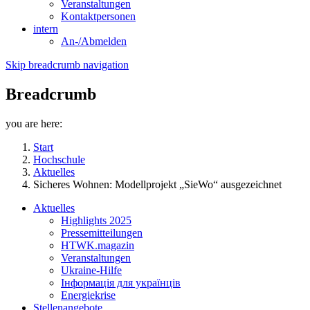
Veranstaltungen
Kontaktpersonen
intern
An-/Abmelden
Skip breadcrumb navigation
Breadcrumb
you are here:
Start
Hochschule
Aktuelles
Sicheres Wohnen: Modellprojekt „SieWo“ ausgezeichnet
Aktuelles
Highlights 2025
Pressemitteilungen
HTWK.magazin
Veranstaltungen
Ukraine-Hilfe
Інформація для українців
Energiekrise
Stellenangebote