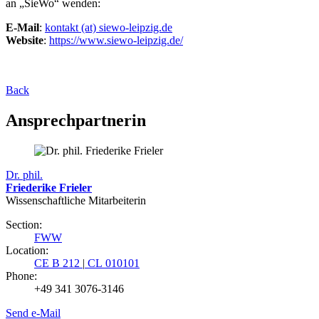
an „SieWo“ wenden:
E-Mail
:
kontakt (at) siewo-leipzig.de
Website
:
https://www.siewo-leipzig.de/
Back
Ansprechpartnerin
Dr. phil.
Friederike Frieler
Wissenschaftliche Mitarbeiterin
Section:
FWW
Location:
CE B 212
|
CL 010101
Phone:
+49 341 3076-3146
Send e-Mail