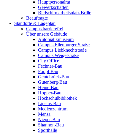
Hauptpersonalrat
Gewerkschaften
Bildschirmarbeitsplatz Brille
Beauftragte
Standorte & Lageplan
Campus barrierefrei
Über unsere Gebäude
Automatikmuseum
Campus Eilenburger Straße
Campus Liebknechtstraße
Campus Weigelstraße
City Office
Fechner-Bau
Föppl-Bau
Geutebrück-Bau
Gutenberg-Bau
Heine-Bau
Hopper-Bau
Hochschulbibliothek
Lipsius-Bau
Medienzentrum
Mensa
Nieper-Bau
Shannon-Bau
Sporthalle