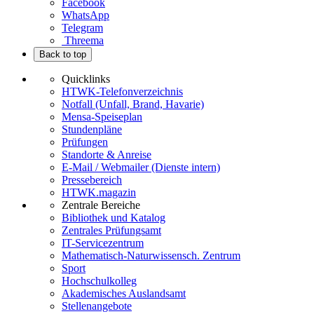
Facebook
WhatsApp
Telegram
Threema
Back to top
Quicklinks
HTWK-Telefonverzeichnis
Notfall (Unfall, Brand, Havarie)
Mensa-Speiseplan
Stundenpläne
Prüfungen
Standorte & Anreise
E-Mail / Webmailer (Dienste intern)
Pressebereich
HTWK.magazin
Zentrale Bereiche
Bibliothek und Katalog
Zentrales Prüfungsamt
IT-Servicezentrum
Mathematisch-Naturwissensch. Zentrum
Sport
Hochschulkolleg
Akademisches Auslandsamt
Stellenangebote