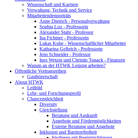
Wissenschaft und Karriere
Verwaltung, Technik und Service
Mitarbeitendenporträts
Anne Dietrich - Personalverwaltung
Sophia Lux - Professorin
Alexander Stahr - Professor
Ina Fichtner - Professorin
Lukas Kube - Wissenschaftlicher Mitarbeiter
Katharina Gelbrich - Professorin
Jens Schneider - Professor
Ines Wetzig und Christin Tunack - Finanzen
Warum an der HTWK Leipzig arbeiten?
Öffentliche Vortragsreihen
Gasthörerschaft
About HTWK
Leitbild
Lehr- und Forschungsprofil
Chancengleichheit
Diversity
Gleichstellung
Beratung und Auskunft
Angebote und Fördermöglichkeiten
Externe Beratung und Angebote
Inklusion und Barrierefreiheit
Studieren mit Beeinträchtigung