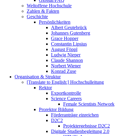
Glossar/FAQ
Weltoffene Hochschule
Zahlen & Fakten
Geschichte
Persönlichkeiten
Albert Geutebrück
Johannes Gutenberg
Grace Hopper
Constantin Lipsius
August Föppl
Ludwig Nieper
Claude Shannon
Norbert Wiener
Konrad Zuse
Organisation & Struktur
[Translate to English:] Hochschulleitung
Rektor
Exportkontrolle
Science Careers
Female Scientists Network
Prorektor Bildung
Förderanträge einreichen
D2C2
Projektergebnisse D2C2
Digitale Studienbegleitung 2.0