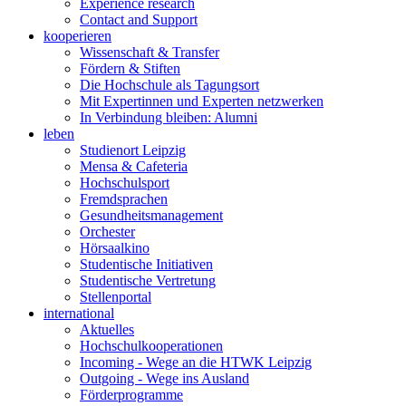
Experience research
Contact and Support
kooperieren
Wissenschaft & Transfer
Fördern & Stiften
Die Hochschule als Tagungsort
Mit Expertinnen und Experten netzwerken
In Verbindung bleiben: Alumni
leben
Studienort Leipzig
Mensa & Cafeteria
Hochschulsport
Fremdsprachen
Gesundheitsmanagement
Orchester
Hörsaalkino
Studentische Initiativen
Studentische Vertretung
Stellenportal
international
Aktuelles
Hochschulkooperationen
Incoming - Wege an die HTWK Leipzig
Outgoing - Wege ins Ausland
Förderprogramme