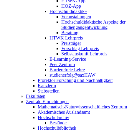
HTWK-App
HOZ-App
Hochschuldidaktik+
Veranstaltungen
Hochschuldidaktische Aspekte der
Studiengangentwicklung
Beratung
HTWK Lehrpreis
Preisträger
Vorschlag Lehrpreis
Selbstauskunft Lehrpreis
E-Learning-Service
Peer Zentrum
Barrierefreie Lehre
studienerfolg@saxHAW
Prorektor Forschung und Nachhaltigkeit
Kanzlerin
Stabsstellen
Fakultäten
Zentrale Einrichtungen
Mathematisch-Naturwissenschaftliches Zentrum
Akademisches Auslandsamt
Hochschularchiv
Bestände
Hochschulbibliothek