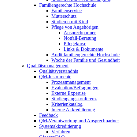
Familiengerechte Hochschule
Familienservice
Mutterschutz
Studieren mit Kind
Pflege von Angehörigen
Ansprechpartner
Notfall-Beratung
Pflegekurse
Links & Dokumente
Audit familiengerechte Hochschule
Woche der Familie und Gesundheit
Qualitätsmanagement
Qualitätsverständnis
QM-Instrumente
Prozessmanagement
Evaluation/Befragungen
Externe Expertise
Studiengangskonferenz
Kriterienkatalog
Interne Akkreditierung
Feedback
QM-Verantwortung und Ansprechpartner
Systemakkreditierung
Verfahren