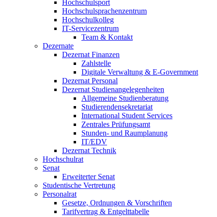
Hochschulsport
Hochschulsprachenzentrum
Hochschulkolleg
IT-Servicezentrum
Team & Kontakt
Dezernate
Dezernat Finanzen
Zahlstelle
Digitale Verwaltung & E-Government
Dezernat Personal
Dezernat Studienangelegenheiten
Allgemeine Studienberatung
Studierendensekretariat
International Student Services
Zentrales Prüfungsamt
Stunden- und Raumplanung
IT/EDV
Dezernat Technik
Hochschulrat
Senat
Erweiterter Senat
Studentische Vertretung
Personalrat
Gesetze, Ordnungen & Vorschriften
Tarifvertrag & Entgelttabelle