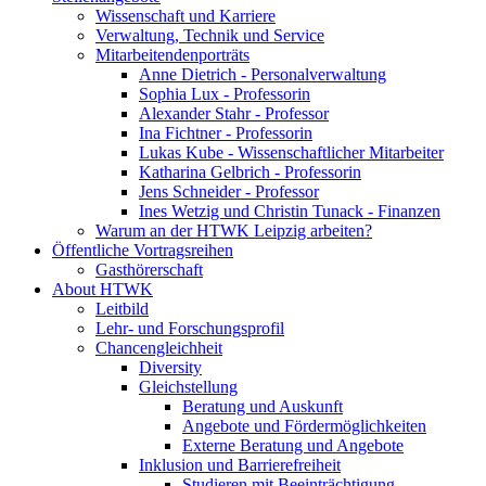
Wissenschaft und Karriere
Verwaltung, Technik und Service
Mitarbeitendenporträts
Anne Dietrich - Personalverwaltung
Sophia Lux - Professorin
Alexander Stahr - Professor
Ina Fichtner - Professorin
Lukas Kube - Wissenschaftlicher Mitarbeiter
Katharina Gelbrich - Professorin
Jens Schneider - Professor
Ines Wetzig und Christin Tunack - Finanzen
Warum an der HTWK Leipzig arbeiten?
Öffentliche Vortragsreihen
Gasthörerschaft
About HTWK
Leitbild
Lehr- und Forschungsprofil
Chancengleichheit
Diversity
Gleichstellung
Beratung und Auskunft
Angebote und Fördermöglichkeiten
Externe Beratung und Angebote
Inklusion und Barrierefreiheit
Studieren mit Beeinträchtigung