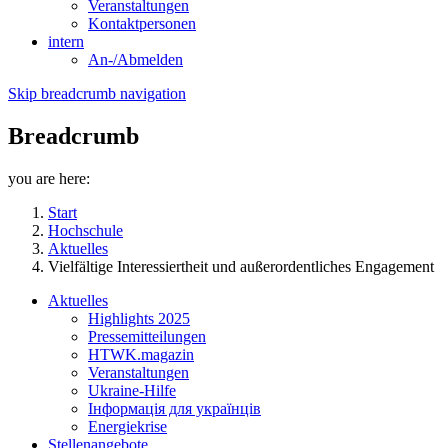
Veranstaltungen
Kontaktpersonen
intern
An-/Abmelden
Skip breadcrumb navigation
Breadcrumb
you are here:
Start
Hochschule
Aktuelles
Vielfältige Interessiertheit und außerordentliches Engagement
Aktuelles
Highlights 2025
Pressemitteilungen
HTWK.magazin
Veranstaltungen
Ukraine-Hilfe
Інформація для українців
Energiekrise
Stellenangebote