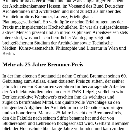
Architekturpraxis verpflichtet und aktiv: als langjähriger Präsident
der Architektenkammer Hessen, im Vorstand des Bund Deutscher
Architektinnen und Architekten und nicht zuletzt als Inhaber des
Architekturbüros Bremmer, Lorenz, Frielinghaus
Planungsgesellschaft. So verknüpfte er seine Erfahrungen aus der
Praxis mit inspirierender Hochschullehre. Er war als aufgeschlossen-
aktiver Mensch präsent und an interdisziplinären Arbeitsweisen stets
interessiert, was auch sein beruflicher Werdegang zeigt mit
breitgefächertem Studium der Architektur sowie Technische
Medien, Kunstwissenschaft, Philosophie und Literatur in Wien und
Berlin.
Mehr als 25 Jahre Bremmer-Preis
In der ihm eigenen Spontaneität nahm Gerhard Bremmer seinen 60.
Geburtstag zum Anlass, einen dotierten Preis zu stiften, der seither
jährlich in einem Konkurrenzverfahren für hervorragende Arbeiten
der Architekturstudierenden an der HTWK Leipzig verliehen wird.
Der konstruktive Wettbewerb erschien ihm als wichtiges und
zugleich berufsnahes Mittel, um qualitätvolle Vorschläge zu den
dringenden Aufgaben der Architektur in die Debatte einzubringen
und zu honorieren. Mehr als 25 Jahre besteht der Bremmer-Preis,
den die Fakultät nach seinem Stifter benannt hat und der von
Studierenden und Lehrenden hochgeschätzt wird. Gerhard Bremmer
blieb der Hochschule über lange Jahre verbunden und kam zu den