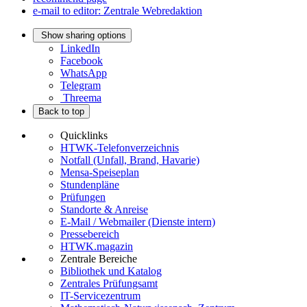
e-mail to editor: Zentrale Webredaktion
Show sharing options
LinkedIn
Facebook
WhatsApp
Telegram
Threema
Back to top
Quicklinks
HTWK-Telefonverzeichnis
Notfall (Unfall, Brand, Havarie)
Mensa-Speiseplan
Stundenpläne
Prüfungen
Standorte & Anreise
E-Mail / Webmailer (Dienste intern)
Pressebereich
HTWK.magazin
Zentrale Bereiche
Bibliothek und Katalog
Zentrales Prüfungsamt
IT-Servicezentrum