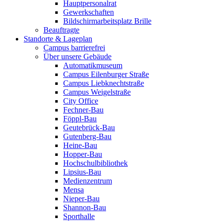
Hauptpersonalrat
Gewerkschaften
Bildschirmarbeitsplatz Brille
Beauftragte
Standorte & Lageplan
Campus barrierefrei
Über unsere Gebäude
Automatikmuseum
Campus Eilenburger Straße
Campus Liebknechtstraße
Campus Weigelstraße
City Office
Fechner-Bau
Föppl-Bau
Geutebrück-Bau
Gutenberg-Bau
Heine-Bau
Hopper-Bau
Hochschulbibliothek
Lipsius-Bau
Medienzentrum
Mensa
Nieper-Bau
Shannon-Bau
Sporthalle