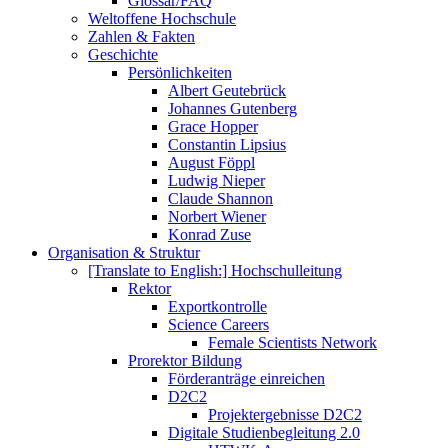
Glossar/FAQ
Weltoffene Hochschule
Zahlen & Fakten
Geschichte
Persönlichkeiten
Albert Geutebrück
Johannes Gutenberg
Grace Hopper
Constantin Lipsius
August Föppl
Ludwig Nieper
Claude Shannon
Norbert Wiener
Konrad Zuse
Organisation & Struktur
[Translate to English:] Hochschulleitung
Rektor
Exportkontrolle
Science Careers
Female Scientists Network
Prorektor Bildung
Förderanträge einreichen
D2C2
Projektergebnisse D2C2
Digitale Studienbegleitung 2.0