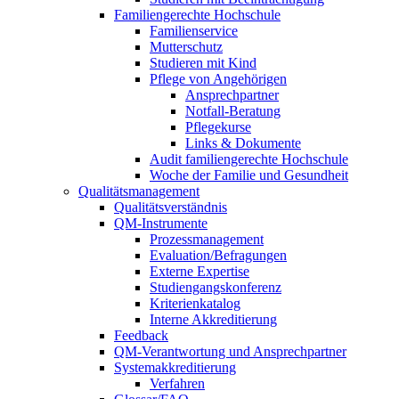
Familiengerechte Hochschule
Familienservice
Mutterschutz
Studieren mit Kind
Pflege von Angehörigen
Ansprechpartner
Notfall-Beratung
Pflegekurse
Links & Dokumente
Audit familiengerechte Hochschule
Woche der Familie und Gesundheit
Qualitätsmanagement
Qualitätsverständnis
QM-Instrumente
Prozessmanagement
Evaluation/Befragungen
Externe Expertise
Studiengangskonferenz
Kriterienkatalog
Interne Akkreditierung
Feedback
QM-Verantwortung und Ansprechpartner
Systemakkreditierung
Verfahren