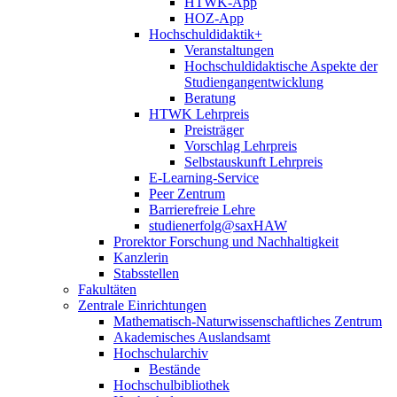
HTWK-App
HOZ-App
Hochschuldidaktik+
Veranstaltungen
Hochschuldidaktische Aspekte der
Studiengangentwicklung
Beratung
HTWK Lehrpreis
Preisträger
Vorschlag Lehrpreis
Selbstauskunft Lehrpreis
E-Learning-Service
Peer Zentrum
Barrierefreie Lehre
studienerfolg@saxHAW
Prorektor Forschung und Nachhaltigkeit
Kanzlerin
Stabsstellen
Fakultäten
Zentrale Einrichtungen
Mathematisch-Naturwissenschaftliches Zentrum
Akademisches Auslandsamt
Hochschularchiv
Bestände
Hochschulbibliothek