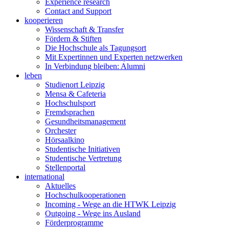
Experience research
Contact and Support
kooperieren
Wissenschaft & Transfer
Fördern & Stiften
Die Hochschule als Tagungsort
Mit Expertinnen und Experten netzwerken
In Verbindung bleiben: Alumni
leben
Studienort Leipzig
Mensa & Cafeteria
Hochschulsport
Fremdsprachen
Gesundheitsmanagement
Orchester
Hörsaalkino
Studentische Initiativen
Studentische Vertretung
Stellenportal
international
Aktuelles
Hochschulkooperationen
Incoming - Wege an die HTWK Leipzig
Outgoing - Wege ins Ausland
Förderprogramme