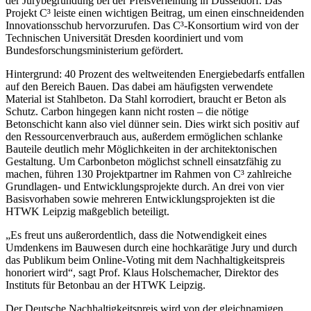
der Jurybegründung bei der Preisverleihung in Düsseldorf. Das
Projekt C³ leiste einen wichtigen Beitrag, um einen einschneidenden
Innovationsschub hervorzurufen. Das C³-Konsortium wird von der
Technischen Universität Dresden koordiniert und vom
Bundesforschungsministerium gefördert.
Hintergrund: 40 Prozent des weltweitenden Energiebedarfs entfallen
auf den Bereich Bauen. Das dabei am häufigsten verwendete
Material ist Stahlbeton. Da Stahl korrodiert, braucht er Beton als
Schutz. Carbon hingegen kann nicht rosten – die nötige
Betonschicht kann also viel dünner sein. Dies wirkt sich positiv auf
den Ressourcenverbrauch aus, außerdem ermöglichen schlanke
Bauteile deutlich mehr Möglichkeiten in der architektonischen
Gestaltung. Um Carbonbeton möglichst schnell einsatzfähig zu
machen, führen 130 Projektpartner im Rahmen von C³ zahlreiche
Grundlagen- und Entwicklungsprojekte durch. An drei von vier
Basisvorhaben sowie mehreren Entwicklungsprojekten ist die
HTWK Leipzig maßgeblich beteiligt.
„Es freut uns außerordentlich, dass die Notwendigkeit eines
Umdenkens im Bauwesen durch eine hochkarätige Jury und durch
das Publikum beim Online-Voting mit dem Nachhaltigkeitspreis
honoriert wird“, sagt Prof. Klaus Holschemacher, Direktor des
Instituts für Betonbau an der HTWK Leipzig.
Der Deutsche Nachhaltigkeitspreis wird von der gleichnamigen