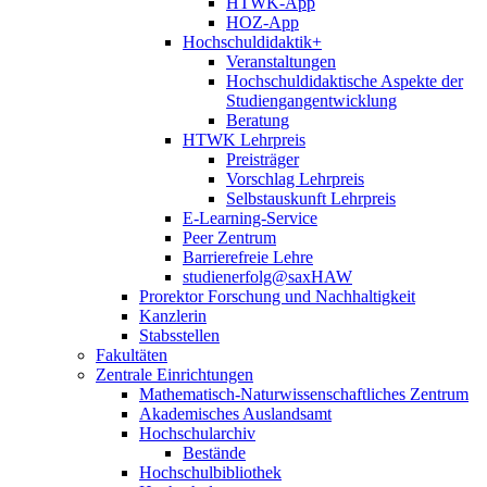
HTWK-App
HOZ-App
Hochschuldidaktik+
Veranstaltungen
Hochschuldidaktische Aspekte der
Studiengangentwicklung
Beratung
HTWK Lehrpreis
Preisträger
Vorschlag Lehrpreis
Selbstauskunft Lehrpreis
E-Learning-Service
Peer Zentrum
Barrierefreie Lehre
studienerfolg@saxHAW
Prorektor Forschung und Nachhaltigkeit
Kanzlerin
Stabsstellen
Fakultäten
Zentrale Einrichtungen
Mathematisch-Naturwissenschaftliches Zentrum
Akademisches Auslandsamt
Hochschularchiv
Bestände
Hochschulbibliothek