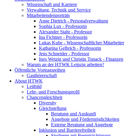
Wissenschaft und Karriere
Verwaltung, Technik und Service
Mitarbeitendenporträts
Anne Dietrich - Personalverwaltung
Sophia Lux - Professorin
Alexander Stahr - Professor
Ina Fichtner - Professorin
Lukas Kube - Wissenschaftlicher Mitarbeiter
Katharina Gelbrich - Professorin
Jens Schneider - Professor
Ines Wetzig und Christin Tunack - Finanzen
Warum an der HTWK Leipzig arbeiten?
Öffentliche Vortragsreihen
Gasthörerschaft
About HTWK
Leitbild
Lehr- und Forschungsprofil
Chancengleichheit
Diversity
Gleichstellung
Beratung und Auskunft
Angebote und Fördermöglichkeiten
Externe Beratung und Angebote
Inklusion und Barrierefreiheit
Studieren mit Beeinträchtigung