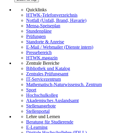
Quicklinks
HTWK-Telefonverzeichnis
Notfall (Unfall, Brand, Havarie)
Mensa-Speiseplan
Stundenpläne
Prüfungen
Standorte & Anreise
E-Mail / Webmailer (Dienste intern)
Pressebereich
HTWK.magazin
Zentrale Bereiche
Bibliothek und Katalog
Zentrales Prüfungsamt
IT-Servicezentrum
Mathematisch-Naturwissensch. Zentrum
Sport
Hochschulkolleg
Akademisches Auslandsamt
Stellenangebote
Stellenportal
Lehre und Lernen
Beratung für Studierende
E-Learning
Digitale Hochschullehre (IDLL)