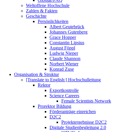
Glossar/FAQ
Weltoffene Hochschule
Zahlen & Fakten
Geschichte
Persönlichkeiten
Albert Geutebrück
Johannes Gutenberg
Grace Hopper
Constantin Lipsius
August Föppl
Ludwig Nieper
Claude Shannon
Norbert Wiener
Konrad Zuse
Organisation & Struktur
[Translate to English:] Hochschulleitung
Rektor
Exportkontrolle
Science Careers
Female Scientists Network
Prorektor Bildung
Förderanträge einreichen
D2C2
Projektergebnisse D2C2
Digitale Studienbegleitung 2.0