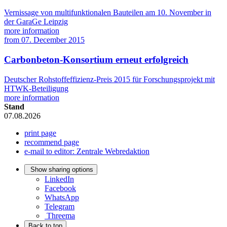
Vernissage von multifunktionalen Bauteilen am 10. November in
der GaraGe Leipzig
more information
from
07. December 2015
Carbonbeton-Konsortium erneut erfolgreich
Deutscher Rohstoffeffizienz-Preis 2015 für Forschungsprojekt mit
HTWK-Beteiligung
more information
Stand
07.08.2026
print page
recommend page
e-mail to editor: Zentrale Webredaktion
Show sharing options
LinkedIn
Facebook
WhatsApp
Telegram
Threema
Back to top