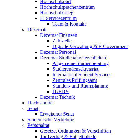
Hochschulsport
Hochschulsprachenzentrum
Hochschulkolleg
IT-Servicezentrum
Team & Kontakt
Dezernate
Dezernat Finanzen
Zahlstelle
Digitale Verwaltung & E-Government
Dezernat Personal
Dezernat Studienangelegenheiten
Allgemeine Studienberatung
Studierendensekretariat
International Student Services
Zentrales Prüfungsamt
Stunden- und Raumplanung
IT/EDV
Dezernat Technik
Hochschulrat
Senat
Erweiterter Senat
Studentische Vertretung
Personalrat
Gesetze, Ordnungen & Vorschriften
Tarifvertrag & Entgelttabelle