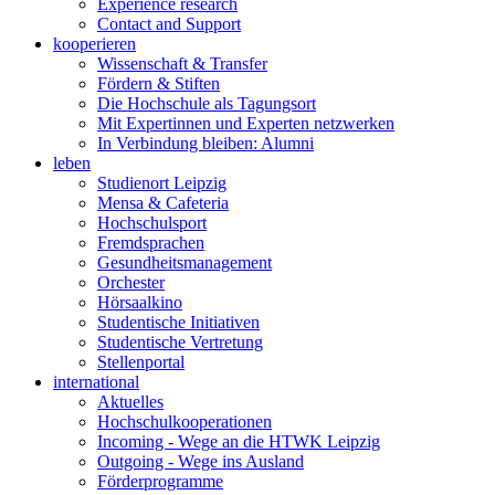
Experience research
Contact and Support
kooperieren
Wissenschaft & Transfer
Fördern & Stiften
Die Hochschule als Tagungsort
Mit Expertinnen und Experten netzwerken
In Verbindung bleiben: Alumni
leben
Studienort Leipzig
Mensa & Cafeteria
Hochschulsport
Fremdsprachen
Gesundheitsmanagement
Orchester
Hörsaalkino
Studentische Initiativen
Studentische Vertretung
Stellenportal
international
Aktuelles
Hochschulkooperationen
Incoming - Wege an die HTWK Leipzig
Outgoing - Wege ins Ausland
Förderprogramme