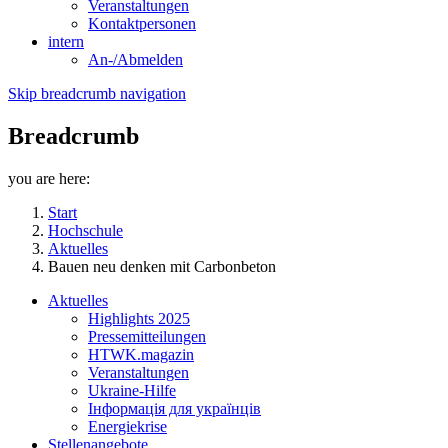
Veranstaltungen
Kontaktpersonen
intern
An-/Abmelden
Skip breadcrumb navigation
Breadcrumb
you are here:
Start
Hochschule
Aktuelles
Bauen neu denken mit Carbonbeton
Aktuelles
Highlights 2025
Pressemitteilungen
HTWK.magazin
Veranstaltungen
Ukraine-Hilfe
Інформація для українців
Energiekrise
Stellenangebote