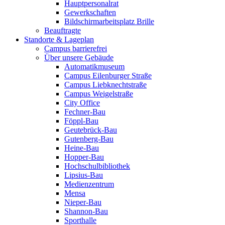
Hauptpersonalrat
Gewerkschaften
Bildschirmarbeitsplatz Brille
Beauftragte
Standorte & Lageplan
Campus barrierefrei
Über unsere Gebäude
Automatikmuseum
Campus Eilenburger Straße
Campus Liebknechtstraße
Campus Weigelstraße
City Office
Fechner-Bau
Föppl-Bau
Geutebrück-Bau
Gutenberg-Bau
Heine-Bau
Hopper-Bau
Hochschulbibliothek
Lipsius-Bau
Medienzentrum
Mensa
Nieper-Bau
Shannon-Bau
Sporthalle