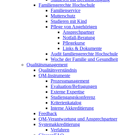
Familiengerechte Hochschule
Familienservice
Mutterschutz
Studieren mit Kind
Pflege von Angehörigen
Ansprechpartner
Notfall-Beratung
Pflegekurse
Links & Dokumente
Audit familiengerechte Hochschule
Woche der Familie und Gesundheit
Qualitätsmanagement
Qualitätsverständnis
QM-Instrumente
Prozessmanagement
Evaluation/Befragungen
Externe Expertise
Studiengangskonferenz
Kriterienkatalog
Interne Akkreditierung
Feedback
QM-Verantwortung und Ansprechpartner
Systemakkreditierung
Verfahren