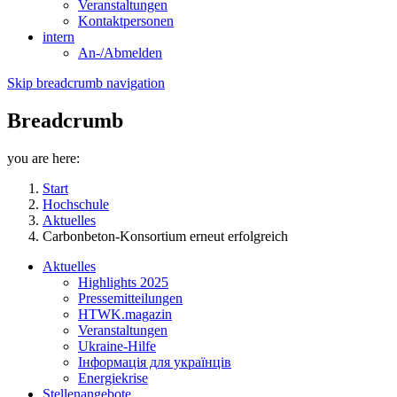
Veranstaltungen
Kontaktpersonen
intern
An-/Abmelden
Skip breadcrumb navigation
Breadcrumb
you are here:
Start
Hochschule
Aktuelles
Carbonbeton-Konsortium erneut erfolgreich
Aktuelles
Highlights 2025
Pressemitteilungen
HTWK.magazin
Veranstaltungen
Ukraine-Hilfe
Інформація для українців
Energiekrise
Stellenangebote