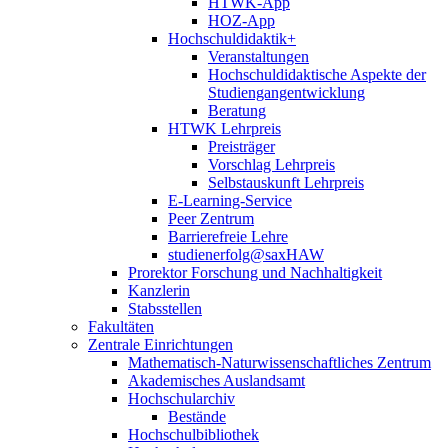
HTWK-App
HOZ-App
Hochschuldidaktik+
Veranstaltungen
Hochschuldidaktische Aspekte der
Studiengangentwicklung
Beratung
HTWK Lehrpreis
Preisträger
Vorschlag Lehrpreis
Selbstauskunft Lehrpreis
E-Learning-Service
Peer Zentrum
Barrierefreie Lehre
studienerfolg@saxHAW
Prorektor Forschung und Nachhaltigkeit
Kanzlerin
Stabsstellen
Fakultäten
Zentrale Einrichtungen
Mathematisch-Naturwissenschaftliches Zentrum
Akademisches Auslandsamt
Hochschularchiv
Bestände
Hochschulbibliothek