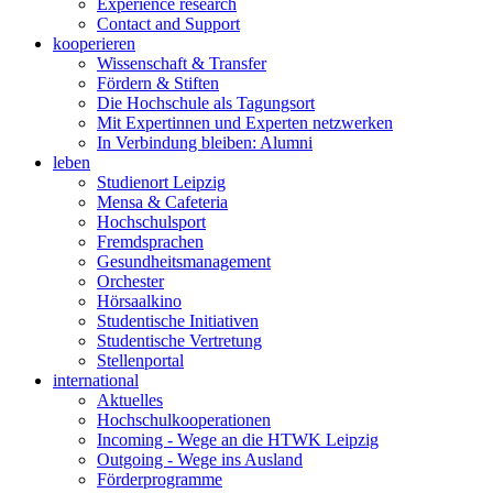
Experience research
Contact and Support
kooperieren
Wissenschaft & Transfer
Fördern & Stiften
Die Hochschule als Tagungsort
Mit Expertinnen und Experten netzwerken
In Verbindung bleiben: Alumni
leben
Studienort Leipzig
Mensa & Cafeteria
Hochschulsport
Fremdsprachen
Gesundheitsmanagement
Orchester
Hörsaalkino
Studentische Initiativen
Studentische Vertretung
Stellenportal
international
Aktuelles
Hochschulkooperationen
Incoming - Wege an die HTWK Leipzig
Outgoing - Wege ins Ausland
Förderprogramme