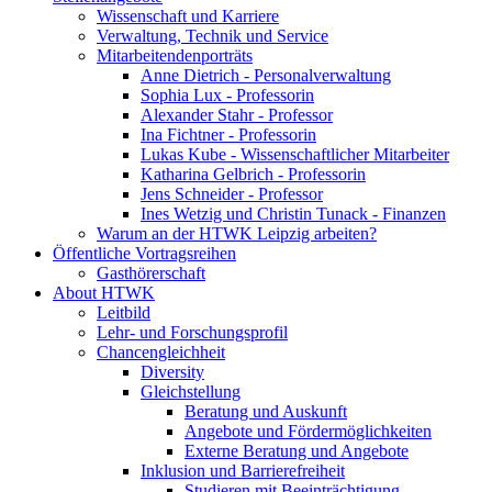
Wissenschaft und Karriere
Verwaltung, Technik und Service
Mitarbeitendenporträts
Anne Dietrich - Personalverwaltung
Sophia Lux - Professorin
Alexander Stahr - Professor
Ina Fichtner - Professorin
Lukas Kube - Wissenschaftlicher Mitarbeiter
Katharina Gelbrich - Professorin
Jens Schneider - Professor
Ines Wetzig und Christin Tunack - Finanzen
Warum an der HTWK Leipzig arbeiten?
Öffentliche Vortragsreihen
Gasthörerschaft
About HTWK
Leitbild
Lehr- und Forschungsprofil
Chancengleichheit
Diversity
Gleichstellung
Beratung und Auskunft
Angebote und Fördermöglichkeiten
Externe Beratung und Angebote
Inklusion und Barrierefreiheit
Studieren mit Beeinträchtigung