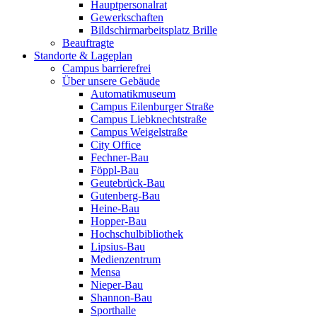
Hauptpersonalrat
Gewerkschaften
Bildschirmarbeitsplatz Brille
Beauftragte
Standorte & Lageplan
Campus barrierefrei
Über unsere Gebäude
Automatikmuseum
Campus Eilenburger Straße
Campus Liebknechtstraße
Campus Weigelstraße
City Office
Fechner-Bau
Föppl-Bau
Geutebrück-Bau
Gutenberg-Bau
Heine-Bau
Hopper-Bau
Hochschulbibliothek
Lipsius-Bau
Medienzentrum
Mensa
Nieper-Bau
Shannon-Bau
Sporthalle