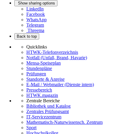
Show sharing options
LinkedIn
Facebook
WhatsApp
Telegram
Threema
Back to top
Quicklinks
HTWK-Telefonverzeichnis
Notfall (Unfall, Brand, Havarie)
Mensa-Speiseplan
Stundenpläne
Prüfungen
Standorte & Anreise
E-Mail / Webmailer (Dienste intern)
Pressebereich
HTWK.magazin
Zentrale Bereiche
Bibliothek und Katalog
Zentrales Prüfungsamt
IT-Servicezentrum
Mathematisch-Naturwissensch. Zentrum
Sport
Hochschulkolleg