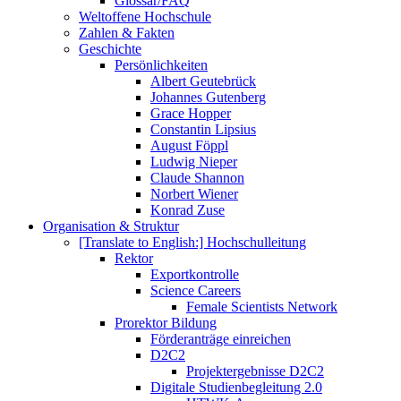
Glossar/FAQ
Weltoffene Hochschule
Zahlen & Fakten
Geschichte
Persönlichkeiten
Albert Geutebrück
Johannes Gutenberg
Grace Hopper
Constantin Lipsius
August Föppl
Ludwig Nieper
Claude Shannon
Norbert Wiener
Konrad Zuse
Organisation & Struktur
[Translate to English:] Hochschulleitung
Rektor
Exportkontrolle
Science Careers
Female Scientists Network
Prorektor Bildung
Förderanträge einreichen
D2C2
Projektergebnisse D2C2
Digitale Studienbegleitung 2.0