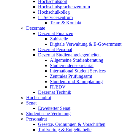
Hochschulsport
Hochschulsprachenzentrum
Hochschulkolleg
IT-Servicezentrum
Team & Kontakt
Dezernate
Dezernat Finanzen
Zahlstelle
Digitale Verwaltung & E-Government
Dezernat Personal
Dezernat Studienangelegenheiten
Allgemeine Studienberatung
Studierendensekretariat
International Student Services
Zentrales Prüfungsamt
Stunden- und Raumplanung
IT/EDV
Dezernat Technik
Hochschulrat
Senat
Erweiterter Senat
Studentische Vertretung
Personalrat
Gesetze, Ordnungen & Vorschriften
Tarifvertrag & Entgelttabelle