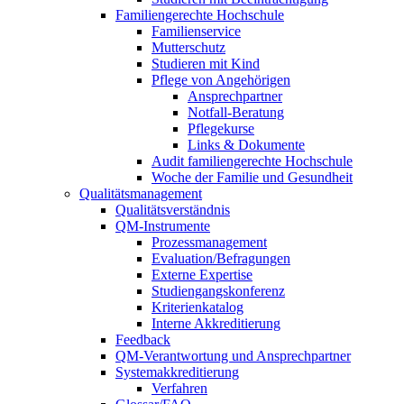
Familiengerechte Hochschule
Familienservice
Mutterschutz
Studieren mit Kind
Pflege von Angehörigen
Ansprechpartner
Notfall-Beratung
Pflegekurse
Links & Dokumente
Audit familiengerechte Hochschule
Woche der Familie und Gesundheit
Qualitätsmanagement
Qualitätsverständnis
QM-Instrumente
Prozessmanagement
Evaluation/Befragungen
Externe Expertise
Studiengangskonferenz
Kriterienkatalog
Interne Akkreditierung
Feedback
QM-Verantwortung und Ansprechpartner
Systemakkreditierung
Verfahren