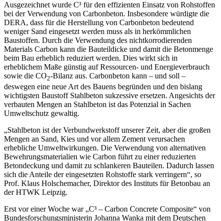
Ausgezeichnet wurde C³ für den effizienten Einsatz von Rohstoffen
bei der Verwendung von Carbonbeton. Insbesondere würdigte die
DERA, dass für die Herstellung von Carbonbeton bedeutend
weniger Sand eingesetzt werden muss als in herkömmlichen
Baustoffen. Durch die Verwendung des nichtkorrodierenden
Materials Carbon kann die Bauteildicke und damit die Betonmenge
beim Bau erheblich reduziert werden. Dies wirkt sich in
erheblichem Maße günstig auf Ressourcen- und Energieverbrauch
sowie die CO
-Bilanz aus. Carbonbeton kann – und soll –
2
deswegen eine neue Art des Bauens begründen und den bislang
wichtigsten Baustoff Stahlbeton sukzessive ersetzen. Angesichts der
verbauten Mengen an Stahlbeton ist das Potenzial in Sachen
Umweltschutz gewaltig.
„Stahlbeton ist der Verbundwerkstoff unserer Zeit, aber die großen
Mengen an Sand, Kies und vor allem Zement verursachen
erhebliche Umweltwirkungen. Die Verwendung von alternativen
Bewehrungsmaterialien wie Carbon führt zu einer reduzierten
Betondeckung und damit zu schlankeren Bauteilen. Dadurch lassen
sich die Anteile der eingesetzten Rohstoffe stark verringern“, so
Prof. Klaus Holschemacher, Direktor des Instituts für Betonbau an
der HTWK Leipzig.
Erst vor einer Woche war „C³ – Carbon Concrete Composite“ von
Bundesforschungsministerin Johanna Wanka mit dem Deutschen