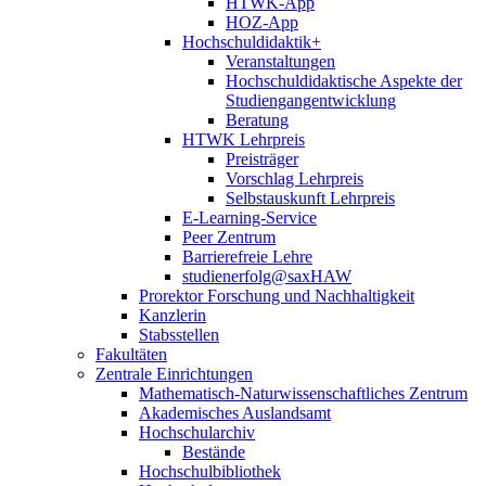
HTWK-App
HOZ-App
Hochschuldidaktik+
Veranstaltungen
Hochschuldidaktische Aspekte der
Studiengangentwicklung
Beratung
HTWK Lehrpreis
Preisträger
Vorschlag Lehrpreis
Selbstauskunft Lehrpreis
E-Learning-Service
Peer Zentrum
Barrierefreie Lehre
studienerfolg@saxHAW
Prorektor Forschung und Nachhaltigkeit
Kanzlerin
Stabsstellen
Fakultäten
Zentrale Einrichtungen
Mathematisch-Naturwissenschaftliches Zentrum
Akademisches Auslandsamt
Hochschularchiv
Bestände
Hochschulbibliothek