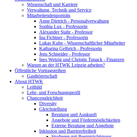
Wissenschaft und Karriere
Verwaltung, Technik und Service
Mitarbeitendenporträts
Anne Dietrich - Personalverwaltung
Sophia Lux - Professorin
Alexander Stahr - Professor
Ina Fichtner - Professorin
Lukas Kube - Wissenschaftlicher Mitarbeiter
Katharina Gelbrich - Professorin
Jens Schneider - Professor
Ines Wetzig und Christin Tunack - Finanzen
Warum an der HTWK Leipzig arbeiten?
Öffentliche Vortragsreihen
Gasthörerschaft
About HTWK
Leitbild
Lehr- und Forschungsprofil
Chancengleichheit
Diversity
Gleichstellung
Beratung und Auskunft
Angebote und Fördermöglichkeiten
Externe Beratung und Angebote
Inklusion und Barrierefreiheit
Studieren mit Beeinträchtigung