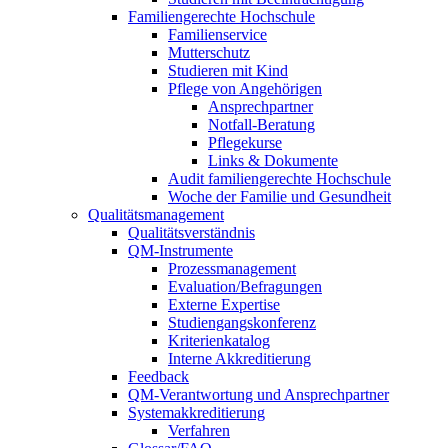
Familiengerechte Hochschule
Familienservice
Mutterschutz
Studieren mit Kind
Pflege von Angehörigen
Ansprechpartner
Notfall-Beratung
Pflegekurse
Links & Dokumente
Audit familiengerechte Hochschule
Woche der Familie und Gesundheit
Qualitätsmanagement
Qualitätsverständnis
QM-Instrumente
Prozessmanagement
Evaluation/Befragungen
Externe Expertise
Studiengangskonferenz
Kriterienkatalog
Interne Akkreditierung
Feedback
QM-Verantwortung und Ansprechpartner
Systemakkreditierung
Verfahren