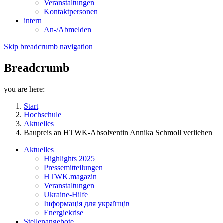
Veranstaltungen
Kontaktpersonen
intern
An-/Abmelden
Skip breadcrumb navigation
Breadcrumb
you are here:
Start
Hochschule
Aktuelles
Baupreis an HTWK-Absolventin Annika Schmoll verliehen
Aktuelles
Highlights 2025
Pressemitteilungen
HTWK.magazin
Veranstaltungen
Ukraine-Hilfe
Інформація для українців
Energiekrise
Stellenangebote