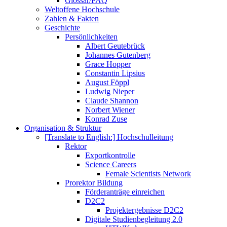
Glossar/FAQ
Weltoffene Hochschule
Zahlen & Fakten
Geschichte
Persönlichkeiten
Albert Geutebrück
Johannes Gutenberg
Grace Hopper
Constantin Lipsius
August Föppl
Ludwig Nieper
Claude Shannon
Norbert Wiener
Konrad Zuse
Organisation & Struktur
[Translate to English:] Hochschulleitung
Rektor
Exportkontrolle
Science Careers
Female Scientists Network
Prorektor Bildung
Förderanträge einreichen
D2C2
Projektergebnisse D2C2
Digitale Studienbegleitung 2.0