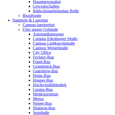
Hauptpersonalrat
Gewerkschaften
Bildschirmarbeitsplatz Brille
Beauftragte
Standorte & Lageplan
Campus barrierefrei
Über unsere Gebäude
Automatikmuseum
Campus Eilenburger Straße
Campus Liebknechtstraße
Campus Weigelstraße
City Office
Fechner-Bau
Föppl-Bau
Geutebrück-Bau
Gutenberg-Bau
Heine-Bau
Hopper-Bau
Hochschulbibliothek
Lipsius-Bau
Medienzentrum
Mensa
Nieper-Bau
Shannon-Bau
Sporthalle