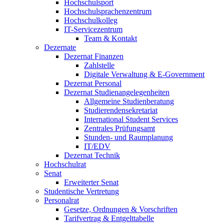
Hochschulsport
Hochschulsprachenzentrum
Hochschulkolleg
IT-Servicezentrum
Team & Kontakt
Dezernate
Dezernat Finanzen
Zahlstelle
Digitale Verwaltung & E-Government
Dezernat Personal
Dezernat Studienangelegenheiten
Allgemeine Studienberatung
Studierendensekretariat
International Student Services
Zentrales Prüfungsamt
Stunden- und Raumplanung
IT/EDV
Dezernat Technik
Hochschulrat
Senat
Erweiterter Senat
Studentische Vertretung
Personalrat
Gesetze, Ordnungen & Vorschriften
Tarifvertrag & Entgelttabelle