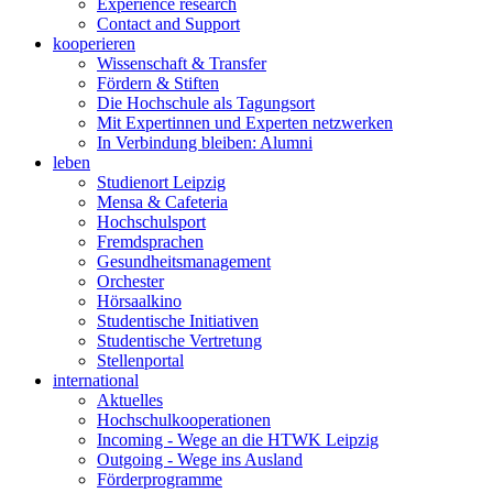
Experience research
Contact and Support
kooperieren
Wissenschaft & Transfer
Fördern & Stiften
Die Hochschule als Tagungsort
Mit Expertinnen und Experten netzwerken
In Verbindung bleiben: Alumni
leben
Studienort Leipzig
Mensa & Cafeteria
Hochschulsport
Fremdsprachen
Gesundheitsmanagement
Orchester
Hörsaalkino
Studentische Initiativen
Studentische Vertretung
Stellenportal
international
Aktuelles
Hochschulkooperationen
Incoming - Wege an die HTWK Leipzig
Outgoing - Wege ins Ausland
Förderprogramme