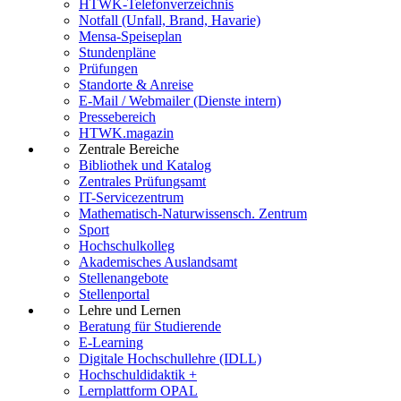
HTWK-Telefonverzeichnis
Notfall (Unfall, Brand, Havarie)
Mensa-Speiseplan
Stundenpläne
Prüfungen
Standorte & Anreise
E-Mail / Webmailer (Dienste intern)
Pressebereich
HTWK.magazin
Zentrale Bereiche
Bibliothek und Katalog
Zentrales Prüfungsamt
IT-Servicezentrum
Mathematisch-Naturwissensch. Zentrum
Sport
Hochschulkolleg
Akademisches Auslandsamt
Stellenangebote
Stellenportal
Lehre und Lernen
Beratung für Studierende
E-Learning
Digitale Hochschullehre (IDLL)
Hochschuldidaktik +
Lernplattform OPAL