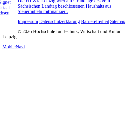
Die HTWK Leipzig wird auf Grundlage des vom
Sächsischen Landtag beschlossenen Haushalts aus
Steuermitteln mitfinanziert.
Impressum
Datenschutzerklärung
Barrierefreiheit
Sitemap
© 2026 Hochschule für Technik, Wirtschaft und Kultur
Leipzig
MobileNavi