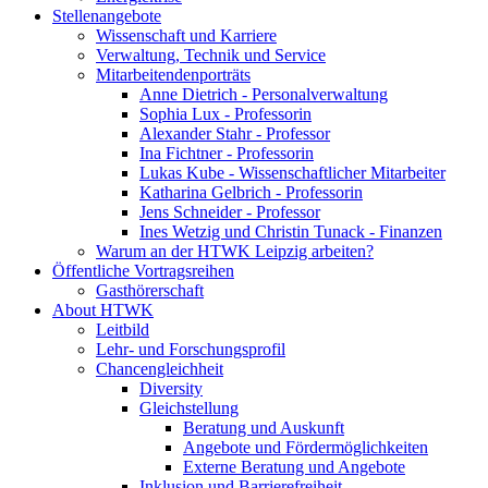
Stellenangebote
Wissenschaft und Karriere
Verwaltung, Technik und Service
Mitarbeitendenporträts
Anne Dietrich - Personalverwaltung
Sophia Lux - Professorin
Alexander Stahr - Professor
Ina Fichtner - Professorin
Lukas Kube - Wissenschaftlicher Mitarbeiter
Katharina Gelbrich - Professorin
Jens Schneider - Professor
Ines Wetzig und Christin Tunack - Finanzen
Warum an der HTWK Leipzig arbeiten?
Öffentliche Vortragsreihen
Gasthörerschaft
About HTWK
Leitbild
Lehr- und Forschungsprofil
Chancengleichheit
Diversity
Gleichstellung
Beratung und Auskunft
Angebote und Fördermöglichkeiten
Externe Beratung und Angebote
Inklusion und Barrierefreiheit