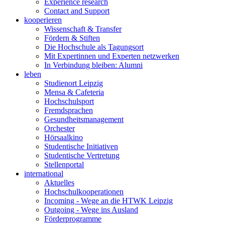
Experience research
Contact and Support
kooperieren
Wissenschaft & Transfer
Fördern & Stiften
Die Hochschule als Tagungsort
Mit Expertinnen und Experten netzwerken
In Verbindung bleiben: Alumni
leben
Studienort Leipzig
Mensa & Cafeteria
Hochschulsport
Fremdsprachen
Gesundheitsmanagement
Orchester
Hörsaalkino
Studentische Initiativen
Studentische Vertretung
Stellenportal
international
Aktuelles
Hochschulkooperationen
Incoming - Wege an die HTWK Leipzig
Outgoing - Wege ins Ausland
Förderprogramme