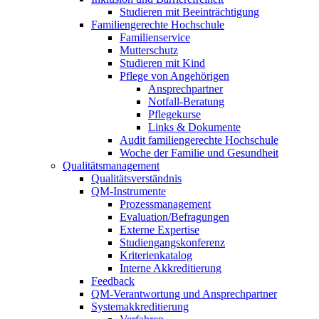
Studieren mit Beeinträchtigung
Familiengerechte Hochschule
Familienservice
Mutterschutz
Studieren mit Kind
Pflege von Angehörigen
Ansprechpartner
Notfall-Beratung
Pflegekurse
Links & Dokumente
Audit familiengerechte Hochschule
Woche der Familie und Gesundheit
Qualitätsmanagement
Qualitätsverständnis
QM-Instrumente
Prozessmanagement
Evaluation/Befragungen
Externe Expertise
Studiengangskonferenz
Kriterienkatalog
Interne Akkreditierung
Feedback
QM-Verantwortung und Ansprechpartner
Systemakkreditierung