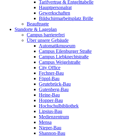
Tarifvertrag & Entgelttabelle
Hauptpersonalrat
Gewerkschaften
Bildschirmarbeitsplatz Brille
Beauftragte
Standorte & Lageplan
Campus barrierefrei
Über unsere Gebäude
Automatikmuseum
Campus Eilenburger Straße
Campus Liebknechtstraße
Campus Weigelstraße
City Office
Fechner-Bau
Föppl-Bau
Geutebrück-Bau
Gutenberg-Bau
Heine-Bau
Hopper-Bau
Hochschulbibliothek
Lipsius-Bau
Medienzentrum
Mensa
Nieper-Bau
Shannon-Bau