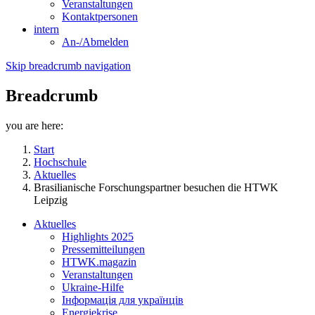
Veranstaltungen
Kontaktpersonen
intern
An-/Abmelden
Skip breadcrumb navigation
Breadcrumb
you are here:
Start
Hochschule
Aktuelles
Brasilianische Forschungspartner besuchen die HTWK
Leipzig
Aktuelles
Highlights 2025
Pressemitteilungen
HTWK.magazin
Veranstaltungen
Ukraine-Hilfe
Інформація для українців
Energiekrise