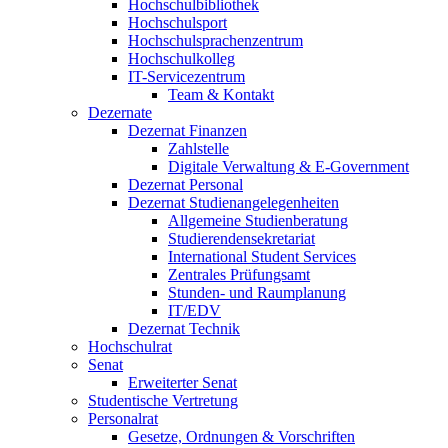
Hochschulbibliothek
Hochschulsport
Hochschulsprachenzentrum
Hochschulkolleg
IT-Servicezentrum
Team & Kontakt
Dezernate
Dezernat Finanzen
Zahlstelle
Digitale Verwaltung & E-Government
Dezernat Personal
Dezernat Studienangelegenheiten
Allgemeine Studienberatung
Studierendensekretariat
International Student Services
Zentrales Prüfungsamt
Stunden- und Raumplanung
IT/EDV
Dezernat Technik
Hochschulrat
Senat
Erweiterter Senat
Studentische Vertretung
Personalrat
Gesetze, Ordnungen & Vorschriften