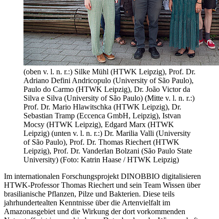
(oben v. l. n. r.:) Silke Mühl (HTWK Leipzig), Prof. Dr.
Adriano Defini Andricopulo (University of São Paulo),
Paulo do Carmo (HTWK Leipzig), Dr. João Victor da
Silva e Silva (University of São Paulo) (Mitte v. l. n. r.:)
Prof. Dr. Mario Hlawitschka (HTWK Leipzig), Dr.
Sebastian Tramp (Eccenca GmbH, Leipzig), Istvan
Mocsy (HTWK Leipzig), Edgard Marx (HTWK
Leipzig) (unten v. l. n. r.:) Dr. Marilia Valli (University
of São Paulo), Prof. Dr. Thomas Riechert (HTWK
Leipzig), Prof. Dr. Vanderlan Bolzani (São Paulo State
University) (Foto: Katrin Haase / HTWK Leipzig)
Im internationalen Forschungsprojekt DINOBBIO digitalisieren
HTWK-Professor Thomas Riechert und sein Team Wissen über
brasilianische Pflanzen, Pilze und Bakterien. Diese teils
jahrhundertealten Kenntnisse über die Artenvielfalt im
Amazonasgebiet und die Wirkung der dort vorkommenden