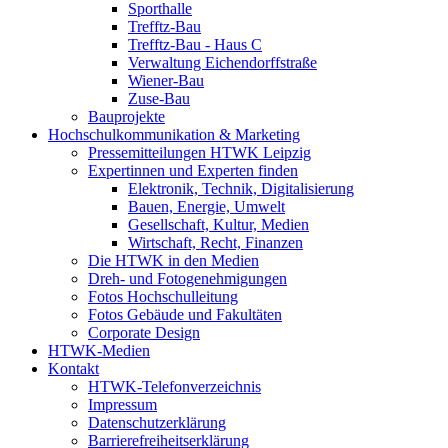
Sporthalle
Trefftz-Bau
Trefftz-Bau - Haus C
Verwaltung Eichendorffstraße
Wiener-Bau
Zuse-Bau
Bauprojekte
Hochschulkommunikation & Marketing
Pressemitteilungen HTWK Leipzig
Expertinnen und Experten finden
Elektronik, Technik, Digitalisierung
Bauen, Energie, Umwelt
Gesellschaft, Kultur, Medien
Wirtschaft, Recht, Finanzen
Die HTWK in den Medien
Dreh- und Fotogenehmigungen
Fotos Hochschulleitung
Fotos Gebäude und Fakultäten
Corporate Design
HTWK-Medien
Kontakt
HTWK-Telefonverzeichnis
Impressum
Datenschutzerklärung
Barrierefreiheitserklärung