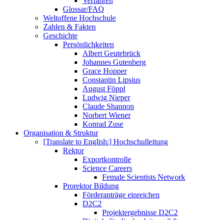
Verfahren
Glossar/FAQ
Weltoffene Hochschule
Zahlen & Fakten
Geschichte
Persönlichkeiten
Albert Geutebrück
Johannes Gutenberg
Grace Hopper
Constantin Lipsius
August Föppl
Ludwig Nieper
Claude Shannon
Norbert Wiener
Konrad Zuse
Organisation & Struktur
[Translate to English:] Hochschulleitung
Rektor
Exportkontrolle
Science Careers
Female Scientists Network
Prorektor Bildung
Förderanträge einreichen
D2C2
Projektergebnisse D2C2