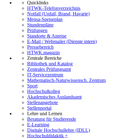
Quicklinks
HTWK-Telefonverzeichnis
Notfall (Unfall, Brand, Havarie)
Mensa-Speiseplan
Stundenpläne
Prüfungen
Standorte & Anreise
E-Mail / Webmailer (Dienste intern)
Pressebereich
HTWK.magazin
Zentrale Bereiche
Bibliothek und Katalog
Zentrales Prüfungsamt
IT-Servicezentrum
Mathematisch-Naturwissensch. Zentrum
Sport
Hochschulkolleg
Akademisches Auslandsamt
Stellenangebote
Stellenportal
Lehre und Lernen
Beratung für Studierende
E-Learning
Digitale Hochschullehre (IDLL)
Hochschuldidaktik +