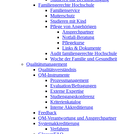
Familiengerechte Hochschule
Familienservice
Mutterschutz
Studieren mit Kind
Pflege von Angehörigen
Ansprechpartner
Notfall-Beratung
Pflegekurse
Links & Dokumente
Audit familiengerechte Hochschule
Woche der Familie und Gesundheit
Qualitätsmanagement
Qualitätsverständnis
QM-Instrumente
Prozessmanagement
Evaluation/Befragungen
Externe Expertise
Studiengangskonferenz
Kriterienkatalog
Interne Akkreditierung
Feedback
QM-Verantwortung und Ansprechpartner
Systemakkreditierung
Verfahren