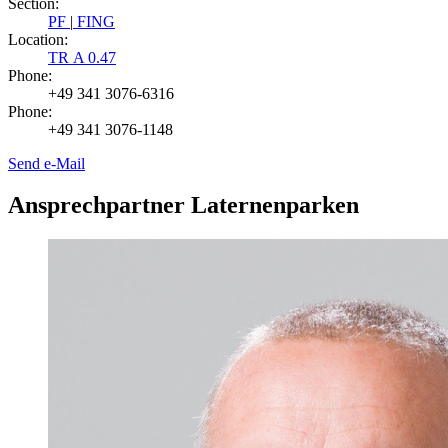
Section:
PF
|
FING
Location:
TR A 0.47
Phone:
+49 341 3076-6316
Phone:
+49 341 3076-1148
Send e-Mail
Ansprechpartner Laternenparken