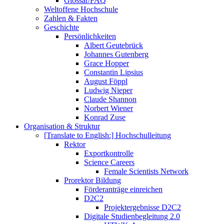
Glossar/FAQ
Weltoffene Hochschule
Zahlen & Fakten
Geschichte
Persönlichkeiten
Albert Geutebrück
Johannes Gutenberg
Grace Hopper
Constantin Lipsius
August Föppl
Ludwig Nieper
Claude Shannon
Norbert Wiener
Konrad Zuse
Organisation & Struktur
[Translate to English:] Hochschulleitung
Rektor
Exportkontrolle
Science Careers
Female Scientists Network
Prorektor Bildung
Förderanträge einreichen
D2C2
Projektergebnisse D2C2
Digitale Studienbegleitung 2.0