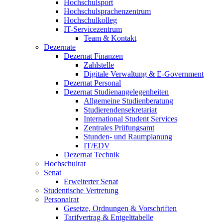
Hochschulsport
Hochschulsprachenzentrum
Hochschulkolleg
IT-Servicezentrum
Team & Kontakt
Dezernate
Dezernat Finanzen
Zahlstelle
Digitale Verwaltung & E-Government
Dezernat Personal
Dezernat Studienangelegenheiten
Allgemeine Studienberatung
Studierendensekretariat
International Student Services
Zentrales Prüfungsamt
Stunden- und Raumplanung
IT/EDV
Dezernat Technik
Hochschulrat
Senat
Erweiterter Senat
Studentische Vertretung
Personalrat
Gesetze, Ordnungen & Vorschriften
Tarifvertrag & Entgelttabelle