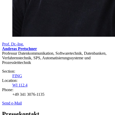
Prof. Dr.-Ing.
Andreas Pretschner
Professur Datenkommunikation, Softwaretechnik, Datenbanken,
Verfahrenstechnik, SPS, Automatisierungssysteme und
Prozessleittechnik
Section:
FING
Location:
WI 112.4
Phone:
+49 341 3076-1135
Send e-Mail
Pressekontakt