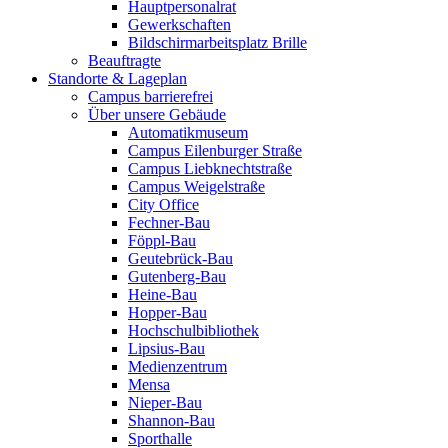
Hauptpersonalrat
Gewerkschaften
Bildschirmarbeitsplatz Brille
Beauftragte
Standorte & Lageplan
Campus barrierefrei
Über unsere Gebäude
Automatikmuseum
Campus Eilenburger Straße
Campus Liebknechtstraße
Campus Weigelstraße
City Office
Fechner-Bau
Föppl-Bau
Geutebrück-Bau
Gutenberg-Bau
Heine-Bau
Hopper-Bau
Hochschulbibliothek
Lipsius-Bau
Medienzentrum
Mensa
Nieper-Bau
Shannon-Bau
Sporthalle