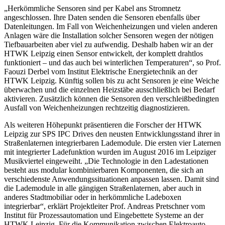
„Herkömmliche Sensoren sind per Kabel ans Stromnetz
angeschlossen. Ihre Daten senden die Sensoren ebenfalls über
Datenleitungen. Im Fall von Weichenheizungen und vielen anderen
Anlagen wäre die Installation solcher Sensoren wegen der nötigen
Tiefbauarbeiten aber viel zu aufwendig. Deshalb haben wir an der
HTWK Leipzig einen Sensor entwickelt, der komplett drahtlos
funktioniert – und das auch bei winterlichen Temperaturen“, so Prof.
Faouzi Derbel vom Institut Elektrische Energietechnik an der
HTWK Leipzig. Künftig sollen bis zu acht Sensoren je eine Weiche
überwachen und die einzelnen Heizstäbe ausschließlich bei Bedarf
aktivieren. Zusätzlich können die Sensoren den verschleißbedingten
Ausfall von Weichenheizungen rechtzeitig diagnostizieren.
Als weiteren Höhepunkt präsentieren die Forscher der HTWK
Leipzig zur SPS IPC Drives den neusten Entwicklungsstand ihrer in
Straßenlaternen integrierbaren Lademodule. Die ersten vier Laternen
mit integrierter Ladefunktion wurden im August 2016 im Leipziger
Musikviertel eingeweiht. „Die Technologie in den Ladestationen
besteht aus modular kombinierbaren Komponenten, die sich an
verschiedenste Anwendungssituationen anpassen lassen. Damit sind
die Lademodule in alle gängigen Straßenlaternen, aber auch in
anderes Stadtmobiliar oder in herkömmliche Ladeboxen
integrierbar“, erklärt Projektleiter Prof. Andreas Pretschner vom
Institut für Prozessautomation und Eingebettete Systeme an der
HTWK Leipzig. Für die Kommunikation zwischen Elektroauto,