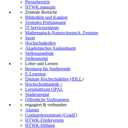
Pressebereich
HTWK.magazin
Zentrale Bereiche
Bibliothek und Katalog
Zentrales Prüfungsamt
IT-Servicezentrum
Mathematisch-Naturwissensch. Zentrum
Sport
Hochschulkolleg
Akademisches Auslandsamt
Stellenangebote
Stellenportal
Lehre und Lernen
Beratung für Studierende
E-Learning
Digitale Hochschullehre (IDLL)
Hochschuldidaktik +
Lernplattform OPAL
Studienportal
Öffentliche Vorlesungen
engagiert & verbunden
Alumni
Graduiertenzentrum (GradZ)
HTWK-Förderverein
HTWK-Stiftung