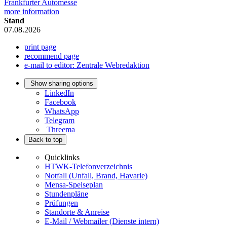
Frankfurter Automesse
more information
Stand
07.08.2026
print page
recommend page
e-mail to editor: Zentrale Webredaktion
Show sharing options
LinkedIn
Facebook
WhatsApp
Telegram
Threema
Back to top
Quicklinks
HTWK-Telefonverzeichnis
Notfall (Unfall, Brand, Havarie)
Mensa-Speiseplan
Stundenpläne
Prüfungen
Standorte & Anreise
E-Mail / Webmailer (Dienste intern)