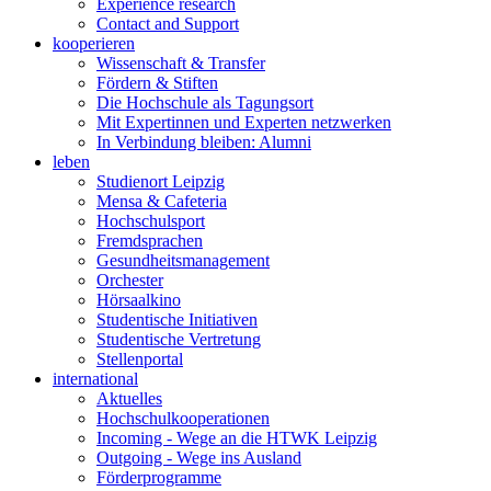
Experience research
Contact and Support
kooperieren
Wissenschaft & Transfer
Fördern & Stiften
Die Hochschule als Tagungsort
Mit Expertinnen und Experten netzwerken
In Verbindung bleiben: Alumni
leben
Studienort Leipzig
Mensa & Cafeteria
Hochschulsport
Fremdsprachen
Gesundheitsmanagement
Orchester
Hörsaalkino
Studentische Initiativen
Studentische Vertretung
Stellenportal
international
Aktuelles
Hochschulkooperationen
Incoming - Wege an die HTWK Leipzig
Outgoing - Wege ins Ausland
Förderprogramme