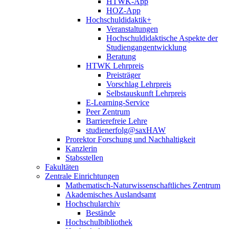
HTWK-App
HOZ-App
Hochschuldidaktik+
Veranstaltungen
Hochschuldidaktische Aspekte der
Studiengangentwicklung
Beratung
HTWK Lehrpreis
Preisträger
Vorschlag Lehrpreis
Selbstauskunft Lehrpreis
E-Learning-Service
Peer Zentrum
Barrierefreie Lehre
studienerfolg@saxHAW
Prorektor Forschung und Nachhaltigkeit
Kanzlerin
Stabsstellen
Fakultäten
Zentrale Einrichtungen
Mathematisch-Naturwissenschaftliches Zentrum
Akademisches Auslandsamt
Hochschularchiv
Bestände
Hochschulbibliothek