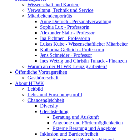
Wissenschaft und Karriere
Verwaltung, Technik und Service
Mitarbeitendenporträts
Anne Dietrich - Personalverwaltung
Sophia Lux - Professorin
Alexander Stahr - Professor
Ina Fichtner - Professorin
Lukas Kube - Wissenschaftlicher Mitarbeiter
Katharina Gelbrich - Professorin
Jens Schneider - Professor
Ines Wetzig und Christin Tunack - Finanzen
Warum an der HTWK Leipzig arbeiten?
Öffentliche Vortragsreihen
Gasthörerschaft
About HTWK
Leitbild
Lehr- und Forschungsprofil
Chancengleichheit
Diversity
Gleichstellung
Beratung und Auskunft
Angebote und Fördermöglichkeiten
Externe Beratung und Angebote
Inklusion und Barrierefreiheit
Studieren mit Beeinträchtigung