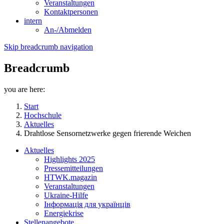
Veranstaltungen
Kontaktpersonen
intern
An-/Abmelden
Skip breadcrumb navigation
Breadcrumb
you are here:
Start
Hochschule
Aktuelles
Drahtlose Sensornetzwerke gegen frierende Weichen
Aktuelles
Highlights 2025
Pressemitteilungen
HTWK.magazin
Veranstaltungen
Ukraine-Hilfe
Інформація для українців
Energiekrise
Stellenangebote