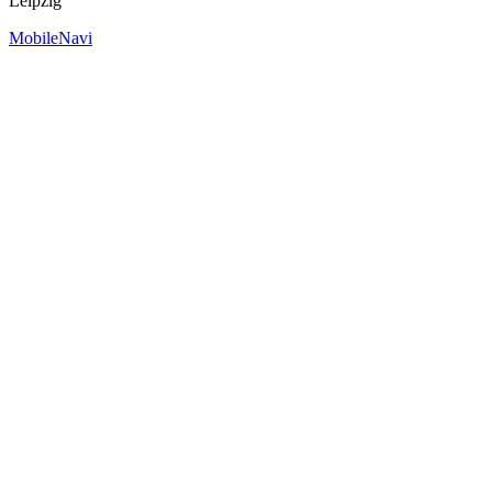
Leipzig
MobileNavi