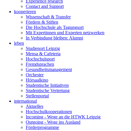
Experience research
Contact and Support
kooperieren
Wissenschaft & Transfer
Fördern & Stiften
Die Hochschule als Tagungsort
Mit Expertinnen und Experten netzwerken
In Verbindung bleiben: Alumni
leben
Studienort Leipzig
Mensa & Cafeteria
Hochschulsport
Fremdsprachen
Gesundheitsmanagement
Orchester
Hörsaalkino
Studentische Initiativen
Studentische Vertretung
Stellenportal
international
Aktuelles
Hochschulkooperationen
Incoming - Wege an die HTWK Leipzig
Outgoing - Wege ins Ausland
Förderprogramme