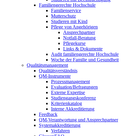
Familiengerechte Hochschule
Familienservice
Mutterschutz
Studieren mit Kind
Pflege von Angehörigen
Ansprechpartner
Notfall-Beratung
Pflegekurse
Links & Dokumente
Audit familiengerechte Hochschule
Woche der Familie und Gesundheit
Qualitätsmanagement
Qualitätsverständnis
QM-Instrumente
Prozessmanagement
Evaluation/Befragungen
Externe Expertise
Studiengangskonferenz
Kriterienkatalog
Interne Akkreditierung
Feedback
QM-Verantwortung und Ansprechpartner
Systemakkreditierung
Verfahren