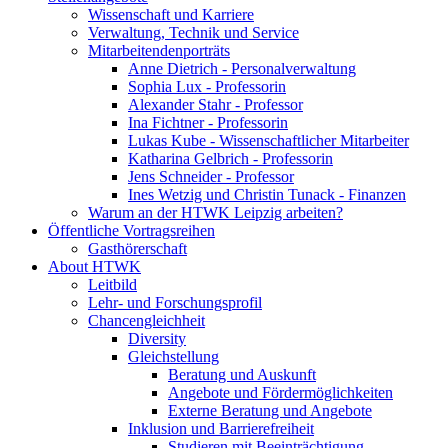
Wissenschaft und Karriere
Verwaltung, Technik und Service
Mitarbeitendenporträts
Anne Dietrich - Personalverwaltung
Sophia Lux - Professorin
Alexander Stahr - Professor
Ina Fichtner - Professorin
Lukas Kube - Wissenschaftlicher Mitarbeiter
Katharina Gelbrich - Professorin
Jens Schneider - Professor
Ines Wetzig und Christin Tunack - Finanzen
Warum an der HTWK Leipzig arbeiten?
Öffentliche Vortragsreihen
Gasthörerschaft
About HTWK
Leitbild
Lehr- und Forschungsprofil
Chancengleichheit
Diversity
Gleichstellung
Beratung und Auskunft
Angebote und Fördermöglichkeiten
Externe Beratung und Angebote
Inklusion und Barrierefreiheit
Studieren mit Beeinträchtigung