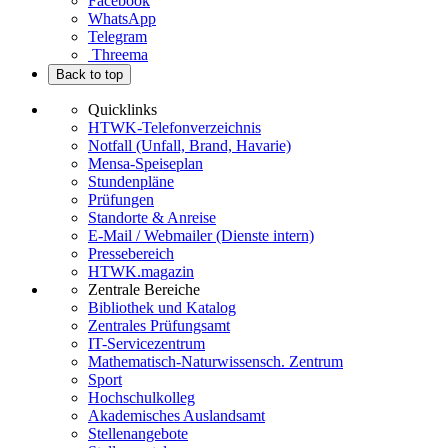
Facebook
WhatsApp
Telegram
Threema
Back to top
Quicklinks
HTWK-Telefonverzeichnis
Notfall (Unfall, Brand, Havarie)
Mensa-Speiseplan
Stundenpläne
Prüfungen
Standorte & Anreise
E-Mail / Webmailer (Dienste intern)
Pressebereich
HTWK.magazin
Zentrale Bereiche
Bibliothek und Katalog
Zentrales Prüfungsamt
IT-Servicezentrum
Mathematisch-Naturwissensch. Zentrum
Sport
Hochschulkolleg
Akademisches Auslandsamt
Stellenangebote