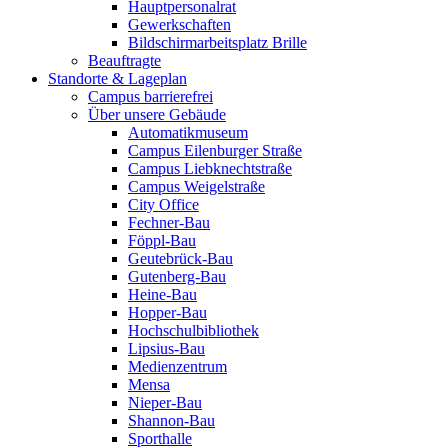
Hauptpersonalrat
Gewerkschaften
Bildschirmarbeitsplatz Brille
Beauftragte
Standorte & Lageplan
Campus barrierefrei
Über unsere Gebäude
Automatikmuseum
Campus Eilenburger Straße
Campus Liebknechtstraße
Campus Weigelstraße
City Office
Fechner-Bau
Föppl-Bau
Geutebrück-Bau
Gutenberg-Bau
Heine-Bau
Hopper-Bau
Hochschulbibliothek
Lipsius-Bau
Medienzentrum
Mensa
Nieper-Bau
Shannon-Bau
Sporthalle