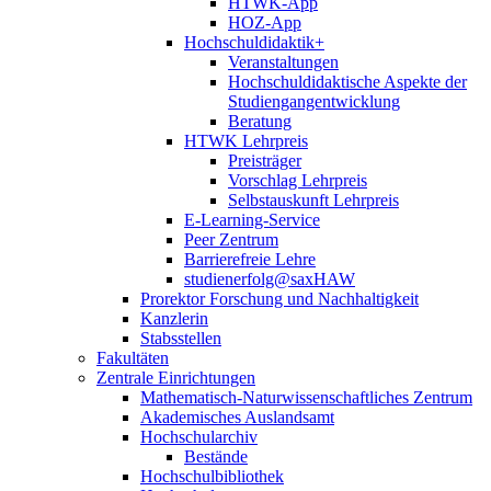
HTWK-App
HOZ-App
Hochschuldidaktik+
Veranstaltungen
Hochschuldidaktische Aspekte der
Studiengangentwicklung
Beratung
HTWK Lehrpreis
Preisträger
Vorschlag Lehrpreis
Selbstauskunft Lehrpreis
E-Learning-Service
Peer Zentrum
Barrierefreie Lehre
studienerfolg@saxHAW
Prorektor Forschung und Nachhaltigkeit
Kanzlerin
Stabsstellen
Fakultäten
Zentrale Einrichtungen
Mathematisch-Naturwissenschaftliches Zentrum
Akademisches Auslandsamt
Hochschularchiv
Bestände
Hochschulbibliothek