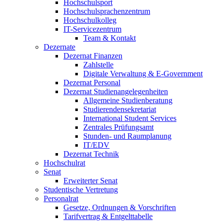
Hochschulsport
Hochschulsprachenzentrum
Hochschulkolleg
IT-Servicezentrum
Team & Kontakt
Dezernate
Dezernat Finanzen
Zahlstelle
Digitale Verwaltung & E-Government
Dezernat Personal
Dezernat Studienangelegenheiten
Allgemeine Studienberatung
Studierendensekretariat
International Student Services
Zentrales Prüfungsamt
Stunden- und Raumplanung
IT/EDV
Dezernat Technik
Hochschulrat
Senat
Erweiterter Senat
Studentische Vertretung
Personalrat
Gesetze, Ordnungen & Vorschriften
Tarifvertrag & Entgelttabelle