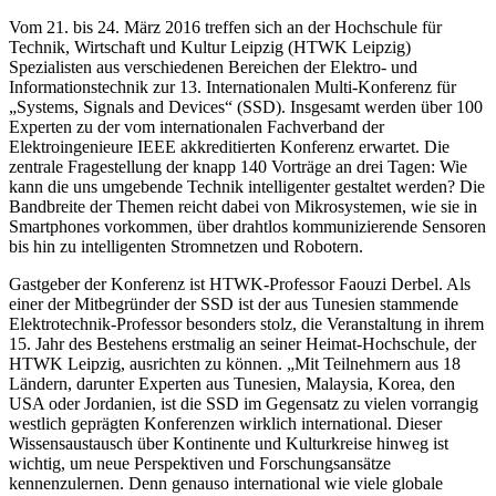
Vom 21. bis 24. März 2016 treffen sich an der Hochschule für
Technik, Wirtschaft und Kultur Leipzig (HTWK Leipzig)
Spezialisten aus verschiedenen Bereichen der Elektro- und
Informationstechnik zur 13. Internationalen Multi-Konferenz für
„Systems, Signals and Devices“ (SSD). Insgesamt werden über 100
Experten zu der vom internationalen Fachverband der
Elektroingenieure IEEE akkreditierten Konferenz erwartet. Die
zentrale Fragestellung der knapp 140 Vorträge an drei Tagen: Wie
kann die uns umgebende Technik intelligenter gestaltet werden? Die
Bandbreite der Themen reicht dabei von Mikrosystemen, wie sie in
Smartphones vorkommen, über drahtlos kommunizierende Sensoren
bis hin zu intelligenten Stromnetzen und Robotern.
Gastgeber der Konferenz ist HTWK-Professor Faouzi Derbel. Als
einer der Mitbegründer der SSD ist der aus Tunesien stammende
Elektrotechnik-Professor besonders stolz, die Veranstaltung in ihrem
15. Jahr des Bestehens erstmalig an seiner Heimat-Hochschule, der
HTWK Leipzig, ausrichten zu können. „Mit Teilnehmern aus 18
Ländern, darunter Experten aus Tunesien, Malaysia, Korea, den
USA oder Jordanien, ist die SSD im Gegensatz zu vielen vorrangig
westlich geprägten Konferenzen wirklich international. Dieser
Wissensaustausch über Kontinente und Kulturkreise hinweg ist
wichtig, um neue Perspektiven und Forschungsansätze
kennenzulernen. Denn genauso international wie viele globale