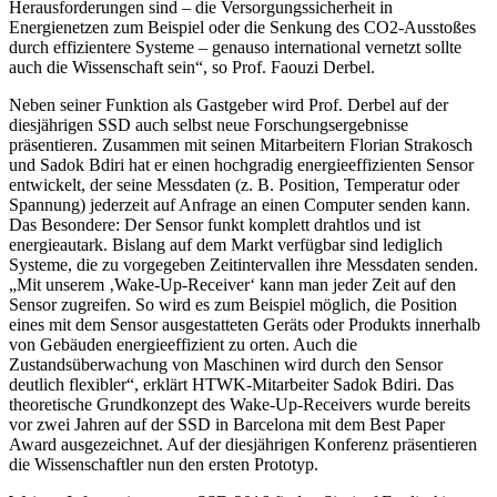
Herausforderungen sind – die Versorgungssicherheit in
Energienetzen zum Beispiel oder die Senkung des CO2-Ausstoßes
durch effizientere Systeme – genauso international vernetzt sollte
auch die Wissenschaft sein“, so Prof. Faouzi Derbel.
Neben seiner Funktion als Gastgeber wird Prof. Derbel auf der
diesjährigen SSD auch selbst neue Forschungsergebnisse
präsentieren. Zusammen mit seinen Mitarbeitern Florian Strakosch
und Sadok Bdiri hat er einen hochgradig energieeffizienten Sensor
entwickelt, der seine Messdaten (z. B. Position, Temperatur oder
Spannung) jederzeit auf Anfrage an einen Computer senden kann.
Das Besondere: Der Sensor funkt komplett drahtlos und ist
energieautark. Bislang auf dem Markt verfügbar sind lediglich
Systeme, die zu vorgegeben Zeitintervallen ihre Messdaten senden.
„Mit unserem ‚Wake-Up-Receiver‘ kann man jeder Zeit auf den
Sensor zugreifen. So wird es zum Beispiel möglich, die Position
eines mit dem Sensor ausgestatteten Geräts oder Produkts innerhalb
von Gebäuden energieeffizient zu orten. Auch die
Zustandsüberwachung von Maschinen wird durch den Sensor
deutlich flexibler“, erklärt HTWK-Mitarbeiter Sadok Bdiri. Das
theoretische Grundkonzept des Wake-Up-Receivers wurde bereits
vor zwei Jahren auf der SSD in Barcelona mit dem Best Paper
Award ausgezeichnet. Auf der diesjährigen Konferenz präsentieren
die Wissenschaftler nun den ersten Prototyp.