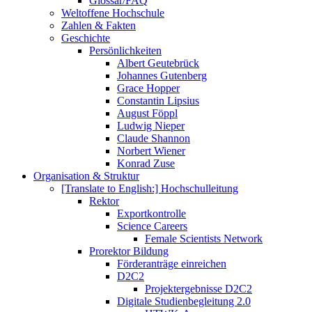
Glossar/FAQ
Weltoffene Hochschule
Zahlen & Fakten
Geschichte
Persönlichkeiten
Albert Geutebrück
Johannes Gutenberg
Grace Hopper
Constantin Lipsius
August Föppl
Ludwig Nieper
Claude Shannon
Norbert Wiener
Konrad Zuse
Organisation & Struktur
[Translate to English:] Hochschulleitung
Rektor
Exportkontrolle
Science Careers
Female Scientists Network
Prorektor Bildung
Förderanträge einreichen
D2C2
Projektergebnisse D2C2
Digitale Studienbegleitung 2.0