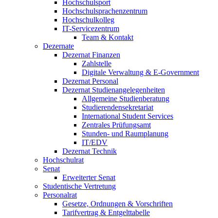
Hochschulsport
Hochschulsprachenzentrum
Hochschulkolleg
IT-Servicezentrum
Team & Kontakt
Dezernate
Dezernat Finanzen
Zahlstelle
Digitale Verwaltung & E-Government
Dezernat Personal
Dezernat Studienangelegenheiten
Allgemeine Studienberatung
Studierendensekretariat
International Student Services
Zentrales Prüfungsamt
Stunden- und Raumplanung
IT/EDV
Dezernat Technik
Hochschulrat
Senat
Erweiterter Senat
Studentische Vertretung
Personalrat
Gesetze, Ordnungen & Vorschriften
Tarifvertrag & Entgelttabelle