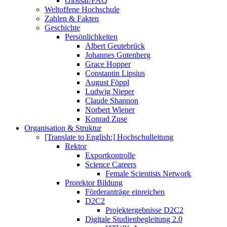
Glossar/FAQ
Weltoffene Hochschule
Zahlen & Fakten
Geschichte
Persönlichkeiten
Albert Geutebrück
Johannes Gutenberg
Grace Hopper
Constantin Lipsius
August Föppl
Ludwig Nieper
Claude Shannon
Norbert Wiener
Konrad Zuse
Organisation & Struktur
[Translate to English:] Hochschulleitung
Rektor
Exportkontrolle
Science Careers
Female Scientists Network
Prorektor Bildung
Förderanträge einreichen
D2C2
Projektergebnisse D2C2
Digitale Studienbegleitung 2.0