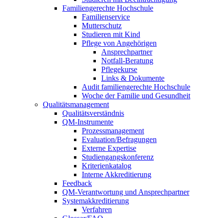
Familiengerechte Hochschule
Familienservice
Mutterschutz
Studieren mit Kind
Pflege von Angehörigen
Ansprechpartner
Notfall-Beratung
Pflegekurse
Links & Dokumente
Audit familiengerechte Hochschule
Woche der Familie und Gesundheit
Qualitätsmanagement
Qualitätsverständnis
QM-Instrumente
Prozessmanagement
Evaluation/Befragungen
Externe Expertise
Studiengangskonferenz
Kriterienkatalog
Interne Akkreditierung
Feedback
QM-Verantwortung und Ansprechpartner
Systemakkreditierung
Verfahren