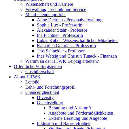
Wissenschaft und Karriere
Verwaltung, Technik und Service
Mitarbeitendenporträts
Anne Dietrich - Personalverwaltung
Sophia Lux - Professorin
Alexander Stahr - Professor
Ina Fichtner - Professorin
Lukas Kube - Wissenschaftlicher Mitarbeiter
Katharina Gelbrich - Professorin
Jens Schneider - Professor
Ines Wetzig und Christin Tunack - Finanzen
Warum an der HTWK Leipzig arbeiten?
Öffentliche Vortragsreihen
Gasthörerschaft
About HTWK
Leitbild
Lehr- und Forschungsprofil
Chancengleichheit
Diversity
Gleichstellung
Beratung und Auskunft
Angebote und Fördermöglichkeiten
Externe Beratung und Angebote
Inklusion und Barrierefreiheit
Studieren mit Beeinträchtigung