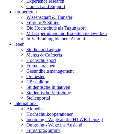
Experience research
Contact and Support
kooperieren
Wissenschaft & Transfer
Fördern & Stiften
Die Hochschule als Tagungsort
Mit Expertinnen und Experten netzwerken
In Verbindung bleiben: Alumni
leben
Studienort Leipzig
Mensa & Cafeteria
Hochschulsport
Fremdsprachen
Gesundheitsmanagement
Orchester
Hörsaalkino
Studentische Initiativen
Studentische Vertretung
Stellenportal
international
Aktuelles
Hochschulkooperationen
Incoming - Wege an die HTWK Leipzig
Outgoing - Wege ins Ausland
Förderprogramme