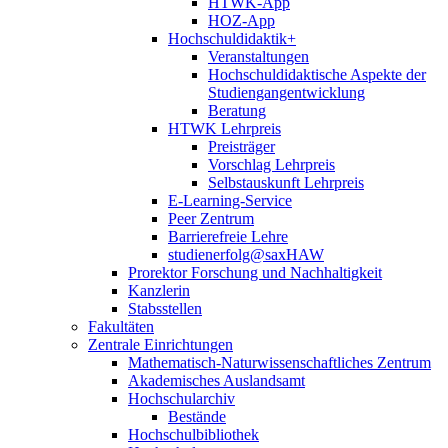
HTWK-App
HOZ-App
Hochschuldidaktik+
Veranstaltungen
Hochschuldidaktische Aspekte der
Studiengangentwicklung
Beratung
HTWK Lehrpreis
Preisträger
Vorschlag Lehrpreis
Selbstauskunft Lehrpreis
E-Learning-Service
Peer Zentrum
Barrierefreie Lehre
studienerfolg@saxHAW
Prorektor Forschung und Nachhaltigkeit
Kanzlerin
Stabsstellen
Fakultäten
Zentrale Einrichtungen
Mathematisch-Naturwissenschaftliches Zentrum
Akademisches Auslandsamt
Hochschularchiv
Bestände
Hochschulbibliothek