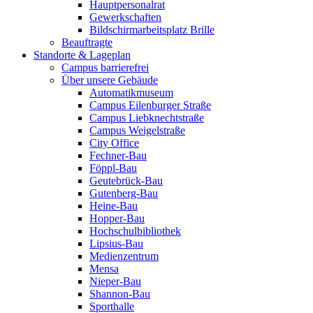
Hauptpersonalrat
Gewerkschaften
Bildschirmarbeitsplatz Brille
Beauftragte
Standorte & Lageplan
Campus barrierefrei
Über unsere Gebäude
Automatikmuseum
Campus Eilenburger Straße
Campus Liebknechtstraße
Campus Weigelstraße
City Office
Fechner-Bau
Föppl-Bau
Geutebrück-Bau
Gutenberg-Bau
Heine-Bau
Hopper-Bau
Hochschulbibliothek
Lipsius-Bau
Medienzentrum
Mensa
Nieper-Bau
Shannon-Bau
Sporthalle