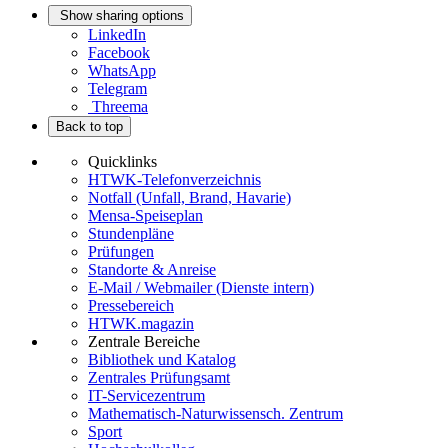
Show sharing options
LinkedIn
Facebook
WhatsApp
Telegram
Threema
Back to top
Quicklinks
HTWK-Telefonverzeichnis
Notfall (Unfall, Brand, Havarie)
Mensa-Speiseplan
Stundenpläne
Prüfungen
Standorte & Anreise
E-Mail / Webmailer (Dienste intern)
Pressebereich
HTWK.magazin
Zentrale Bereiche
Bibliothek und Katalog
Zentrales Prüfungsamt
IT-Servicezentrum
Mathematisch-Naturwissensch. Zentrum
Sport