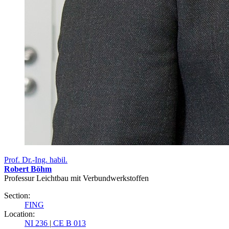
Prof. Dr.-Ing. habil.
Robert Böhm
Professur Leichtbau mit Verbundwerkstoffen
Section:
FING
Location:
NI 236
|
CE B 013