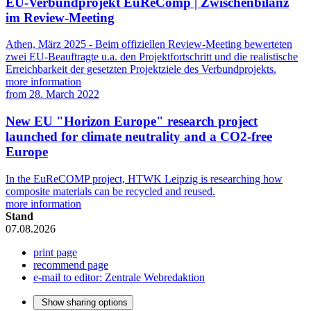
EU-Verbundprojekt EuReComp | Zwischenbilanz
im Review-Meeting
Athen, März 2025 - Beim offiziellen Review-Meeting bewerteten
zwei EU-Beauftragte u.a. den Projektfortschritt und die realistische
Erreichbarkeit der gesetzten Projektziele des Verbundprojekts.
more information
from
28. March 2022
New EU "Horizon Europe" research project
launched for climate neutrality and a CO2-free
Europe
In the EuReCOMP project, HTWK Leipzig is researching how
composite materials can be recycled and reused.
more information
Stand
07.08.2026
print page
recommend page
e-mail to editor: Zentrale Webredaktion
Show sharing options