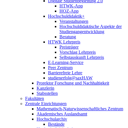
Digitale Studienbegleitung 2.0
HTWK-App
HOZ-App
Hochschuldidaktik+
Veranstaltungen
Hochschuldidaktische Aspekte der
Studiengangentwicklung
Beratung
HTWK Lehrpreis
Preisträger
Vorschlag Lehrpreis
Selbstauskunft Lehrpreis
E-Learning-Service
Peer Zentrum
Barrierefreie Lehre
studienerfolg@saxHAW
Prorektor Forschung und Nachhaltigkeit
Kanzlerin
Stabsstellen
Fakultäten
Zentrale Einrichtungen
Mathematisch-Naturwissenschaftliches Zentrum
Akademisches Auslandsamt
Hochschularchiv
Bestände