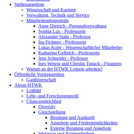
Stellenangebote
Wissenschaft und Karriere
Verwaltung, Technik und Service
Mitarbeitendenporträts
Anne Dietrich - Personalverwaltung
Sophia Lux - Professorin
Alexander Stahr - Professor
Ina Fichtner - Professorin
Lukas Kube - Wissenschaftlicher Mitarbeiter
Katharina Gelbrich - Professorin
Jens Schneider - Professor
Ines Wetzig und Christin Tunack - Finanzen
Warum an der HTWK Leipzig arbeiten?
Öffentliche Vortragsreihen
Gasthörerschaft
About HTWK
Leitbild
Lehr- und Forschungsprofil
Chancengleichheit
Diversity
Gleichstellung
Beratung und Auskunft
Angebote und Fördermöglichkeiten
Externe Beratung und Angebote
Inklusion und Barrierefreiheit