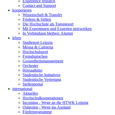
Experience research
Contact and Support
kooperieren
Wissenschaft & Transfer
Fördern & Stiften
Die Hochschule als Tagungsort
Mit Expertinnen und Experten netzwerken
In Verbindung bleiben: Alumni
leben
Studienort Leipzig
Mensa & Cafeteria
Hochschulsport
Fremdsprachen
Gesundheitsmanagement
Orchester
Hörsaalkino
Studentische Initiativen
Studentische Vertretung
Stellenportal
international
Aktuelles
Hochschulkooperationen
Incoming - Wege an die HTWK Leipzig
Outgoing - Wege ins Ausland
Förderprogramme