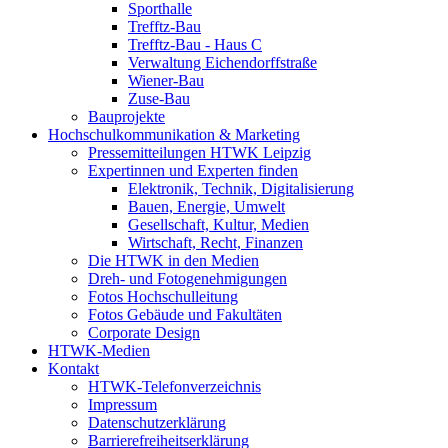
Sporthalle
Trefftz-Bau
Trefftz-Bau - Haus C
Verwaltung Eichendorffstraße
Wiener-Bau
Zuse-Bau
Bauprojekte
Hochschulkommunikation & Marketing
Pressemitteilungen HTWK Leipzig
Expertinnen und Experten finden
Elektronik, Technik, Digitalisierung
Bauen, Energie, Umwelt
Gesellschaft, Kultur, Medien
Wirtschaft, Recht, Finanzen
Die HTWK in den Medien
Dreh- und Fotogenehmigungen
Fotos Hochschulleitung
Fotos Gebäude und Fakultäten
Corporate Design
HTWK-Medien
Kontakt
HTWK-Telefonverzeichnis
Impressum
Datenschutzerklärung
Barrierefreiheitserklärung