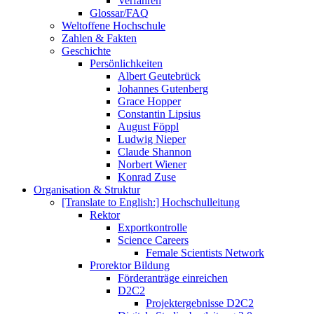
Verfahren
Glossar/FAQ
Weltoffene Hochschule
Zahlen & Fakten
Geschichte
Persönlichkeiten
Albert Geutebrück
Johannes Gutenberg
Grace Hopper
Constantin Lipsius
August Föppl
Ludwig Nieper
Claude Shannon
Norbert Wiener
Konrad Zuse
Organisation & Struktur
[Translate to English:] Hochschulleitung
Rektor
Exportkontrolle
Science Careers
Female Scientists Network
Prorektor Bildung
Förderanträge einreichen
D2C2
Projektergebnisse D2C2