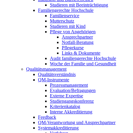
Studieren mit Beeinträchtigung
Familiengerechte Hochschule
Familienservice
Mutterschutz
Studieren mit Kind
Pflege von Angehörigen
Ansprechpartner
Notfall-Beratung
Pflegekurse
Links & Dokumente
Audit familiengerechte Hochschule
Woche der Familie und Gesundheit
Qualitätsmanagement
Qualitätsverständnis
QM-Instrumente
Prozessmanagement
Evaluation/Befragungen
Externe Expertise
Studiengangskonferenz
Kriterienkatalog
Interne Akkreditierung
Feedback
QM-Verantwortung und Ansprechpartner
Systemakkreditierung