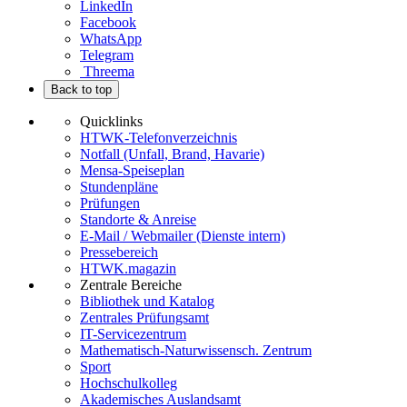
LinkedIn
Facebook
WhatsApp
Telegram
Threema
Back to top
Quicklinks
HTWK-Telefonverzeichnis
Notfall (Unfall, Brand, Havarie)
Mensa-Speiseplan
Stundenpläne
Prüfungen
Standorte & Anreise
E-Mail / Webmailer (Dienste intern)
Pressebereich
HTWK.magazin
Zentrale Bereiche
Bibliothek und Katalog
Zentrales Prüfungsamt
IT-Servicezentrum
Mathematisch-Naturwissensch. Zentrum
Sport
Hochschulkolleg
Akademisches Auslandsamt