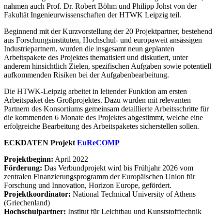
nahmen auch Prof. Dr. Robert Böhm und Philipp Johst von der
Fakultät Ingenieurwissenschaften der HTWK Leipzig teil.
Beginnend mit der Kurzvorstellung der 20 Projektpartner, bestehend
aus Forschungsinstituten, Hochschul- und europaweit ansässigen
Industriepartnern, wurden die insgesamt neun geplanten
Arbeitspakete des Projektes thematisiert und diskutiert, unter
anderem hinsichtlich Zielen, spezifischen Aufgaben sowie potentiell
aufkommenden Risiken bei der Aufgabenbearbeitung.
Die HTWK-Leipzig arbeitet in leitender Funktion am ersten
Arbeitspaket des Großprojektes. Dazu wurden mit relevanten
Partnern des Konsortiums gemeinsam detaillierte Arbeitsschritte für
die kommenden 6 Monate des Projektes abgestimmt, welche eine
erfolgreiche Bearbeitung des Arbeitspaketes sicherstellen sollen.
ECKDATEN Projekt
EuReCOMP
Projektbeginn:
April 2022
Förderung:
Das Verbundprojekt wird bis Frühjahr 2026 vom
zentralen Finanzierungsprogramm der Europäischen Union für
Forschung und Innovation, Horizon Europe, gefördert.
Projektkoordinator:
National Technical University of Athens
(Griechenland)
Hochschulpartner:
Institut für Leichtbau und Kunststofftechnik