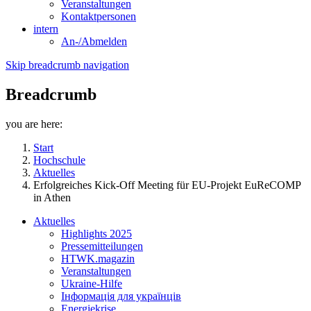
Veranstaltungen
Kontaktpersonen
intern
An-/Abmelden
Skip breadcrumb navigation
Breadcrumb
you are here:
Start
Hochschule
Aktuelles
Erfolgreiches Kick-Off Meeting für EU-Projekt EuReCOMP
in Athen
Aktuelles
Highlights 2025
Pressemitteilungen
HTWK.magazin
Veranstaltungen
Ukraine-Hilfe
Інформація для українців
Energiekrise