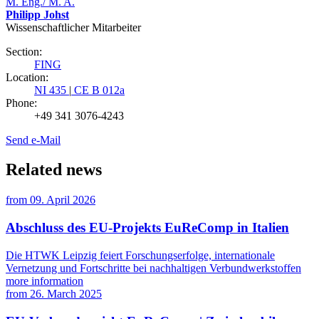
M. Eng./ M. A.
Philipp Johst
Wissenschaftlicher Mitarbeiter
Section:
FING
Location:
NI 435
|
CE B 012a
Phone:
+49 341 3076-4243
Send e-Mail
Related news
from
09. April 2026
Abschluss des EU-Projekts EuReComp in Italien
Die HTWK Leipzig feiert Forschungserfolge, internationale
Vernetzung und Fortschritte bei nachhaltigen Verbundwerkstoffen
more information
from
26. March 2025