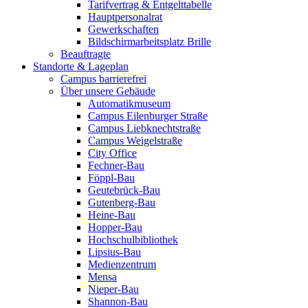
Tarifvertrag & Entgelttabelle
Hauptpersonalrat
Gewerkschaften
Bildschirmarbeitsplatz Brille
Beauftragte
Standorte & Lageplan
Campus barrierefrei
Über unsere Gebäude
Automatikmuseum
Campus Eilenburger Straße
Campus Liebknechtstraße
Campus Weigelstraße
City Office
Fechner-Bau
Föppl-Bau
Geutebrück-Bau
Gutenberg-Bau
Heine-Bau
Hopper-Bau
Hochschulbibliothek
Lipsius-Bau
Medienzentrum
Mensa
Nieper-Bau
Shannon-Bau