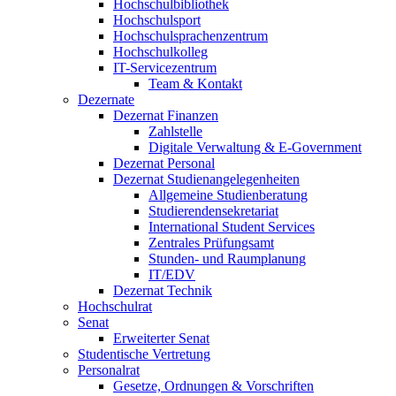
Hochschulbibliothek
Hochschulsport
Hochschulsprachenzentrum
Hochschulkolleg
IT-Servicezentrum
Team & Kontakt
Dezernate
Dezernat Finanzen
Zahlstelle
Digitale Verwaltung & E-Government
Dezernat Personal
Dezernat Studienangelegenheiten
Allgemeine Studienberatung
Studierendensekretariat
International Student Services
Zentrales Prüfungsamt
Stunden- und Raumplanung
IT/EDV
Dezernat Technik
Hochschulrat
Senat
Erweiterter Senat
Studentische Vertretung
Personalrat
Gesetze, Ordnungen & Vorschriften