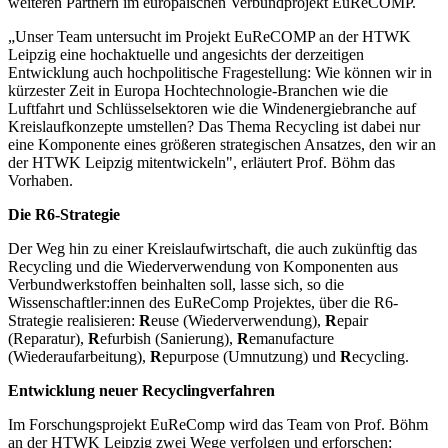
weiteren Partnern im europäischen Verbundprojekt EuReCOMP.
„Unser Team untersucht im Projekt EuReCOMP an der HTWK
Leipzig eine hochaktuelle und angesichts der derzeitigen
Entwicklung auch hochpolitische Fragestellung: Wie können wir in
kürzester Zeit in Europa Hochtechnologie-Branchen wie die
Luftfahrt und Schlüsselsektoren wie die Windenergiebranche auf
Kreislaufkonzepte umstellen? Das Thema Recycling ist dabei nur
eine Komponente eines größeren strategischen Ansatzes, den wir an
der HTWK Leipzig mitentwickeln", erläutert Prof. Böhm das
Vorhaben.
Die R6-Strategie
Der Weg hin zu einer Kreislaufwirtschaft, die auch zukünftig das
Recycling und die Wiederverwendung von Komponenten aus
Verbundwerkstoffen beinhalten soll, lasse sich, so die
Wissenschaftler:innen des EuReComp Projektes, über die R6-
Strategie realisieren:
R
euse (Wiederverwendung),
R
epair
(Reparatur),
R
efurbish (Sanierung),
R
emanufacture
(Wiederaufarbeitung),
R
epurpose (Umnutzung) und
R
ecycling.
Entwicklung neuer Recyclingverfahren
Im Forschungsprojekt EuReComp wird das Team von Prof. Böhm
an der HTWK Leipzig zwei Wege verfolgen und erforschen: