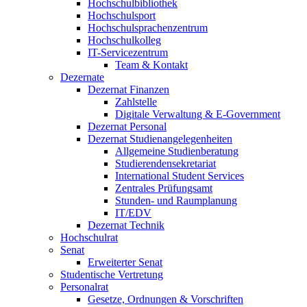
Hochschulbibliothek
Hochschulsport
Hochschulsprachenzentrum
Hochschulkolleg
IT-Servicezentrum
Team & Kontakt
Dezernate
Dezernat Finanzen
Zahlstelle
Digitale Verwaltung & E-Government
Dezernat Personal
Dezernat Studienangelegenheiten
Allgemeine Studienberatung
Studierendensekretariat
International Student Services
Zentrales Prüfungsamt
Stunden- und Raumplanung
IT/EDV
Dezernat Technik
Hochschulrat
Senat
Erweiterter Senat
Studentische Vertretung
Personalrat
Gesetze, Ordnungen & Vorschriften