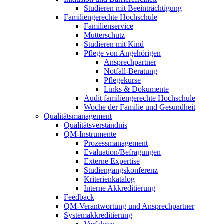
Studieren mit Beeinträchtigung
Familiengerechte Hochschule
Familienservice
Mutterschutz
Studieren mit Kind
Pflege von Angehörigen
Ansprechpartner
Notfall-Beratung
Pflegekurse
Links & Dokumente
Audit familiengerechte Hochschule
Woche der Familie und Gesundheit
Qualitätsmanagement
Qualitätsverständnis
QM-Instrumente
Prozessmanagement
Evaluation/Befragungen
Externe Expertise
Studiengangskonferenz
Kriterienkatalog
Interne Akkreditierung
Feedback
QM-Verantwortung und Ansprechpartner
Systemakkreditierung