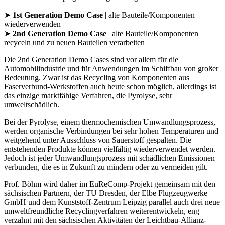
➤
1st Generation Demo Case
| alte Bauteile/Komponenten
wiederverwenden
➤
2nd Generation Demo Case
| alte Bauteile/Komponenten
recyceln und zu neuen Bauteilen verarbeiten
Die 2nd Generation Demo Cases sind vor allem für die
Automobilindustrie und für Anwendungen im Schiffbau von großer
Bedeutung. Zwar ist das Recycling von Komponenten aus
Faserverbund-Werkstoffen auch heute schon möglich, allerdings ist
das einzige marktfähige Verfahren, die Pyrolyse, sehr
umweltschädlich.
Bei der Pyrolyse, einem thermochemischen Umwandlungsprozess,
werden organische Verbindungen bei sehr hohen Temperaturen und
weitgehend unter Ausschluss von Sauerstoff gespalten. Die
entstehenden Produkte können vielfältig wiederverwendet werden.
Jedoch ist jeder Umwandlungsprozess mit schädlichen Emissionen
verbunden, die es in Zukunft zu mindern oder zu vermeiden gilt.
Prof. Böhm wird daher im EuReComp-Projekt gemeinsam mit den
sächsischen Partnern, der TU Dresden, der Elbe Flugzeugwerke
GmbH und dem Kunststoff-Zentrum Leipzig parallel auch drei neue
umweltfreundliche Recyclingverfahren weiterentwickeln, eng
verzahnt mit den sächsischen Aktivitäten der Leichtbau-Allianz-