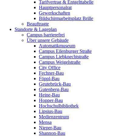
Tarifvertrag & Entgelttabelle
Hauptpersonalrat
Gewerkschaften
Bildschirmarbeitsplatz Brille
Beauftragte
Standorte & Lageplan
Campus barrierefrei
Über unsere Gebäude
Automatikmuseum
Campus Eilenburger Straße
Campus Liebknechtstraße
Campus Weigelstraße
City Office
Fechner-Bau
Föppl-Bau
Geutebrück-Bau
Gutenberg-Bau
Heine-Bau
Hopper-Bau
Hochschulbibliothek
Lipsius-Bau
Medienzentrum
Mensa
Nieper-Bau
Shannon-Bau