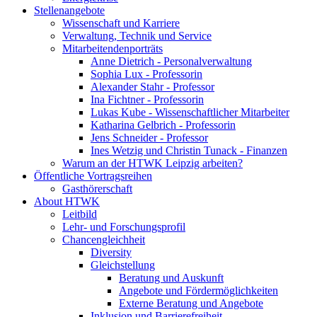
Stellenangebote
Wissenschaft und Karriere
Verwaltung, Technik und Service
Mitarbeitendenporträts
Anne Dietrich - Personalverwaltung
Sophia Lux - Professorin
Alexander Stahr - Professor
Ina Fichtner - Professorin
Lukas Kube - Wissenschaftlicher Mitarbeiter
Katharina Gelbrich - Professorin
Jens Schneider - Professor
Ines Wetzig und Christin Tunack - Finanzen
Warum an der HTWK Leipzig arbeiten?
Öffentliche Vortragsreihen
Gasthörerschaft
About HTWK
Leitbild
Lehr- und Forschungsprofil
Chancengleichheit
Diversity
Gleichstellung
Beratung und Auskunft
Angebote und Fördermöglichkeiten
Externe Beratung und Angebote
Inklusion und Barrierefreiheit