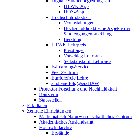
Digitale Studienbegleitung 2.0
HTWK-App
HOZ-App
Hochschuldidaktik+
Veranstaltungen
Hochschuldidaktische Aspekte der
Studiengangentwicklung
Beratung
HTWK Lehrpreis
Preisträger
Vorschlag Lehrpreis
Selbstauskunft Lehrpreis
E-Learning-Service
Peer Zentrum
Barrierefreie Lehre
studienerfolg@saxHAW
Prorektor Forschung und Nachhaltigkeit
Kanzlerin
Stabsstellen
Fakultäten
Zentrale Einrichtungen
Mathematisch-Naturwissenschaftliches Zentrum
Akademisches Auslandsamt
Hochschularchiv
Bestände