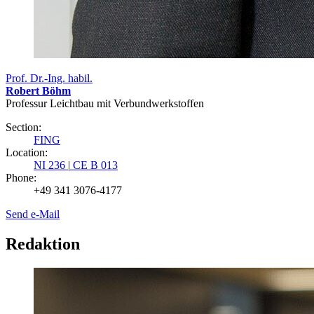
Prof. Dr.-Ing. habil.
Robert Böhm
Professur Leichtbau mit Verbundwerkstoffen
Section:
FING
Location:
NI 236
|
CE B 013
Phone:
+49 341 3076-4177
Send e-Mail
Redaktion