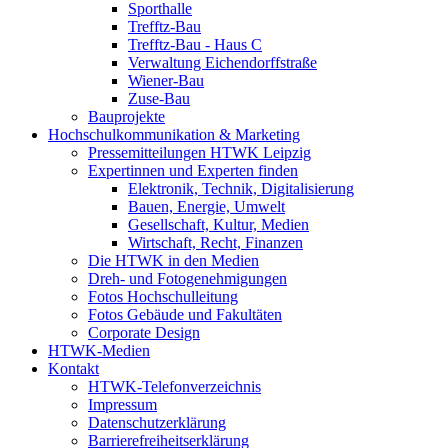
Sporthalle
Trefftz-Bau
Trefftz-Bau - Haus C
Verwaltung Eichendorffstraße
Wiener-Bau
Zuse-Bau
Bauprojekte
Hochschulkommunikation & Marketing
Pressemitteilungen HTWK Leipzig
Expertinnen und Experten finden
Elektronik, Technik, Digitalisierung
Bauen, Energie, Umwelt
Gesellschaft, Kultur, Medien
Wirtschaft, Recht, Finanzen
Die HTWK in den Medien
Dreh- und Fotogenehmigungen
Fotos Hochschulleitung
Fotos Gebäude und Fakultäten
Corporate Design
HTWK-Medien
Kontakt
HTWK-Telefonverzeichnis
Impressum
Datenschutzerklärung
Barrierefreiheitserklärung