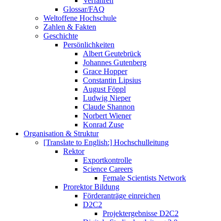
Verfahren
Glossar/FAQ
Weltoffene Hochschule
Zahlen & Fakten
Geschichte
Persönlichkeiten
Albert Geutebrück
Johannes Gutenberg
Grace Hopper
Constantin Lipsius
August Föppl
Ludwig Nieper
Claude Shannon
Norbert Wiener
Konrad Zuse
Organisation & Struktur
[Translate to English:] Hochschulleitung
Rektor
Exportkontrolle
Science Careers
Female Scientists Network
Prorektor Bildung
Förderanträge einreichen
D2C2
Projektergebnisse D2C2