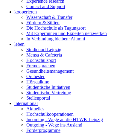
Experience research
Contact and Support
kooperieren
Wissenschaft & Transfer
Fördern & Stiften
Die Hochschule als Tagungsort
Mit Expertinnen und Experten netzwerken
In Verbindung bleiben: Alumni
leben
Studienort Leipzig
Mensa & Cafeteria
Hochschulsport
Fremdsprachen
Gesundheitsmanagement
Orchester
Hörsaalkino
Studentische Initiativen
Studentische Vertretung
Stellenportal
international
Aktuelles
Hochschulkooperationen
Incoming - Wege an die HTWK Leipzig
Outgoing - Wege ins Ausland
Förderprogramme