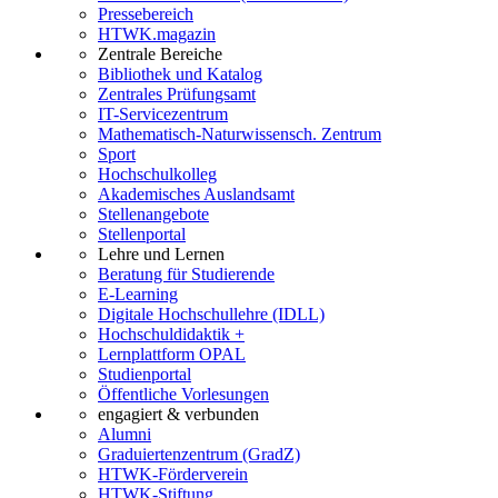
Pressebereich
HTWK.magazin
Zentrale Bereiche
Bibliothek und Katalog
Zentrales Prüfungsamt
IT-Servicezentrum
Mathematisch-Naturwissensch. Zentrum
Sport
Hochschulkolleg
Akademisches Auslandsamt
Stellenangebote
Stellenportal
Lehre und Lernen
Beratung für Studierende
E-Learning
Digitale Hochschullehre (IDLL)
Hochschuldidaktik +
Lernplattform OPAL
Studienportal
Öffentliche Vorlesungen
engagiert & verbunden
Alumni
Graduiertenzentrum (GradZ)
HTWK-Förderverein
HTWK-Stiftung