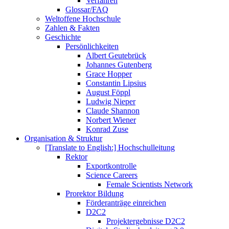
Verfahren
Glossar/FAQ
Weltoffene Hochschule
Zahlen & Fakten
Geschichte
Persönlichkeiten
Albert Geutebrück
Johannes Gutenberg
Grace Hopper
Constantin Lipsius
August Föppl
Ludwig Nieper
Claude Shannon
Norbert Wiener
Konrad Zuse
Organisation & Struktur
[Translate to English:] Hochschulleitung
Rektor
Exportkontrolle
Science Careers
Female Scientists Network
Prorektor Bildung
Förderanträge einreichen
D2C2
Projektergebnisse D2C2