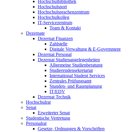
Hochschulbibliothek
Hochschulsport
Hochschulsprachenzentrum
Hochschulkolleg
IT-Servicezentrum
Team & Kontakt
Dezernate
Dezernat Finanzen
Zahlstelle
Digitale Verwaltung & E-Government
Dezernat Personal
Dezernat Studienangelegenheiten
Allgemeine Studienberatung
Studierendensekretariat
International Student Services
Zentrales Prüfungsamt
Stunden- und Raumplanung
IT/EDV
Dezernat Technik
Hochschulrat
Senat
Erweiterter Senat
Studentische Vertretung
Personalrat
Gesetze, Ordnungen & Vorschriften