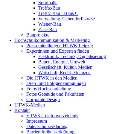
Sporthalle
Trefftz-Bau
Trefftz-Bau - Haus C
Verwaltung Eichendorffstraße
Wiener-Bau
Zuse-Bau
Bauprojekte
Hochschulkommunikation & Marketing
Pressemitteilungen HTWK Leipzig
Expertinnen und Experten finden
Elektronik, Technik, Digitalisierung
Bauen, Energie, Umwelt
Gesellschaft, Kultur, Medien
Wirtschaft, Recht, Finanzen
Die HTWK in den Medien
Dreh- und Fotogenehmigungen
Fotos Hochschulleitung
Fotos Gebäude und Fakultäten
Corporate Design
HTWK-Medien
Kontakt
HTWK-Telefonverzeichnis
Impressum
Datenschutzerklärung
Barrierefreiheitserklärung