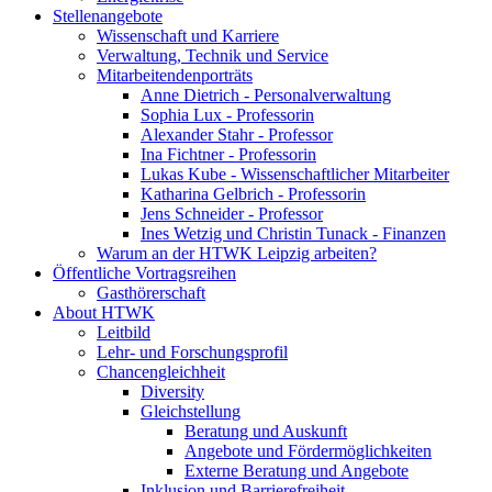
Stellenangebote
Wissenschaft und Karriere
Verwaltung, Technik und Service
Mitarbeitendenporträts
Anne Dietrich - Personalverwaltung
Sophia Lux - Professorin
Alexander Stahr - Professor
Ina Fichtner - Professorin
Lukas Kube - Wissenschaftlicher Mitarbeiter
Katharina Gelbrich - Professorin
Jens Schneider - Professor
Ines Wetzig und Christin Tunack - Finanzen
Warum an der HTWK Leipzig arbeiten?
Öffentliche Vortragsreihen
Gasthörerschaft
About HTWK
Leitbild
Lehr- und Forschungsprofil
Chancengleichheit
Diversity
Gleichstellung
Beratung und Auskunft
Angebote und Fördermöglichkeiten
Externe Beratung und Angebote
Inklusion und Barrierefreiheit