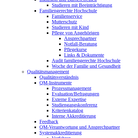
Studieren mit Beeinträchtigung
Familiengerechte Hochschule
Familienservice
Mutterschutz
Studieren mit Kind
Pflege von Angehörigen
Ansprechpartner
Notfall-Beratung
Pflegekurse
Links & Dokumente
Audit familiengerechte Hochschule
Woche der Familie und Gesundheit
Qualitätsmanagement
Qualitätsverständnis
QM-Instrumente
Prozessmanagement
Evaluation/Befragungen
Externe Expertise
Studiengangskonferenz
Kriterienkatalog
Interne Akkreditierung
Feedback
QM-Verantwortung und Ansprechpartner
Systemakkreditierung