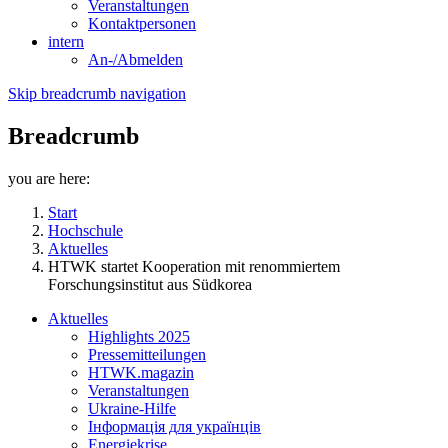
Veranstaltungen
Kontaktpersonen
intern
An-/Abmelden
Skip breadcrumb navigation
Breadcrumb
you are here:
Start
Hochschule
Aktuelles
HTWK startet Kooperation mit renommiertem
Forschungsinstitut aus Südkorea
Aktuelles
Highlights 2025
Pressemitteilungen
HTWK.magazin
Veranstaltungen
Ukraine-Hilfe
Інформація для українців
Energiekrise