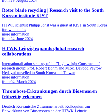
from
29. August 2024
Rotor blade recycling | Research visit to the South
Korean institute KIST
HTWK scientist Philipp Johst was a guest at KIST in South Korea
for two months
more information
from
24. June 2024
HTWK Leipzig expands global research
collaborations
Internationalisation strategy of the "Lightweight Construction"
research group: Prof. Robert Böhm and M.Sc. Davood Peyrow
Hedayati travelled to South Korea and Taiwan
more information
from
04. March 2024
Thrombose-Erkrankungen durch Biosensoren
frühzeitig erkennen
Deutsch-Koreanische Zusammenarbeit: Kolloquium zur
Entwicklung von Biosensoren an der HTWK Leipzig