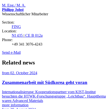
M. Eng./ M. A.
Philipp Johst
Wissenschaftlicher Mitarbeiter
Section:
FING
Location:
NI 435
|
CE B 012a
Phone:
+49 341 3076-4243
Send e-Mail
Related news
from
02. October 2024
Zusammenarbeit mit Südkorea geht voran
Internationalisierung: Kooperationspartner vom KIST-Institut
besuchten die HTWK-Forschungsgruppe „Leichtbau“. Hauptthema
waren Advanced Materials
more information