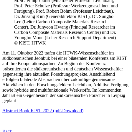
M.Sc. Philipp Johst (Mitarbeiter Professur Leichtbau),
Prof. Peter Schulze (Professur Werkzeugmaschinen und
Fertigung), Prof. Robert Böhm (Professur Leichtbau),
Dr. Jinsang Kim (Generaldirektor KIST), Dr. Sungho
Lee (Leiter Carbon Composite Materials Research
Center), Dr. Junyeon Hwang (Principal Researcher im
Carbon Composite Materials Research Center) und Dr.
Youngho Moon (Leiter Research Support Department)
© KIST, HTWK
Am 11. Oktober 2022 trafen die HTWK-Wissenschaftler im
südkoreanischen Jeonbuk bei einer bilateralen Konferenz am KIST
auf ihre Kooperationspartner. Zu Beginn der Konferenz
präsentierten die südkoreanischen und deut­schen Wissenschaftler
gegenseitig ihre aktuellen Forschungsprojekte. Anschließend
erfolgten bilaterale Absprachen über zukünftige gemeinsame
Aktivitäten in den Forschungs­feldern Leichtbau, Additive Fertigung
sowie hybride und multifunktionale Werkstoffe. Im kommen­den
Jahr ist ein Gegenbesuch der südkoreanischen Forscher in Leipzig
geplant.
Abstract Book KIST 2022 (pdf-Download)
Back