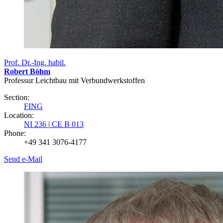
Prof. Dr.-Ing. habil.
Robert Böhm
Professur Leichtbau mit Verbundwerkstoffen
Section:
FING
Location:
NI 236
|
CE B 013
Phone:
+49 341 3076-4177
Send e-Mail