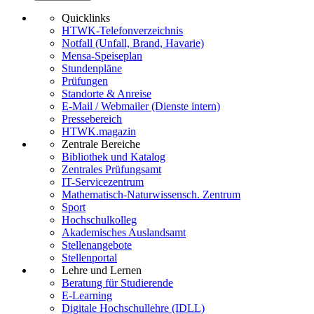
Quicklinks
HTWK-Telefonverzeichnis
Notfall (Unfall, Brand, Havarie)
Mensa-Speiseplan
Stundenpläne
Prüfungen
Standorte & Anreise
E-Mail / Webmailer (Dienste intern)
Pressebereich
HTWK.magazin
Zentrale Bereiche
Bibliothek und Katalog
Zentrales Prüfungsamt
IT-Servicezentrum
Mathematisch-Naturwissensch. Zentrum
Sport
Hochschulkolleg
Akademisches Auslandsamt
Stellenangebote
Stellenportal
Lehre und Lernen
Beratung für Studierende
E-Learning
Digitale Hochschullehre (IDLL)