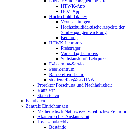
Digitale Studienbegleitung 2.0
HTWK-App
HOZ-App
Hochschuldidaktik+
Veranstaltungen
Hochschuldidaktische Aspekte der
Studiengangentwicklung
Beratung
HTWK Lehrpreis
Preisträger
Vorschlag Lehrpreis
Selbstauskunft Lehrpreis
E-Learning-Service
Peer Zentrum
Barrierefreie Lehre
studienerfolg@saxHAW
Prorektor Forschung und Nachhaltigkeit
Kanzlerin
Stabsstellen
Fakultäten
Zentrale Einrichtungen
Mathematisch-Naturwissenschaftliches Zentrum
Akademisches Auslandsamt
Hochschularchiv
Bestände