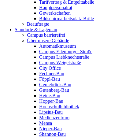
Tarifvertrag & Entgelttabelle
Hauptpersonalrat
Gewerkschaften
Bildschirmarbeitsplatz Brille
Beauftragte
Standorte & Lageplan
Campus barrierefrei
Über unsere Gebäude
Automatikmuseum
Campus Eilenburger Straße
Campus Liebknechtstraße
Campus Weigelstraße
City Office
Fechner-Bau
Föppl-Bau
Geutebrück-Bau
Gutenberg-Bau
Heine-Bau
Hopper-Bau
Hochschulbibliothek
Lipsius-Bau
Medienzentrum
Mensa
Nieper-Bau
Shannon-Bau