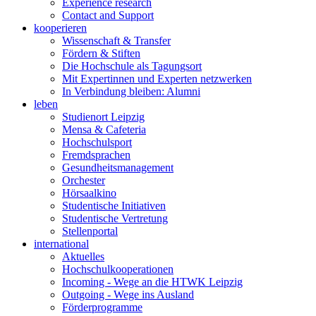
Experience research
Contact and Support
kooperieren
Wissenschaft & Transfer
Fördern & Stiften
Die Hochschule als Tagungsort
Mit Expertinnen und Experten netzwerken
In Verbindung bleiben: Alumni
leben
Studienort Leipzig
Mensa & Cafeteria
Hochschulsport
Fremdsprachen
Gesundheitsmanagement
Orchester
Hörsaalkino
Studentische Initiativen
Studentische Vertretung
Stellenportal
international
Aktuelles
Hochschulkooperationen
Incoming - Wege an die HTWK Leipzig
Outgoing - Wege ins Ausland
Förderprogramme