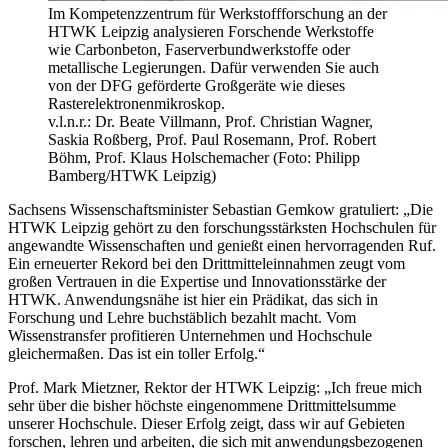
Im Kompetenzzentrum für Werkstoffforschung an der
HTWK Leipzig analysieren Forschende Werkstoffe
wie Carbonbeton, Faserverbundwerkstoffe oder
metallische Legierungen. Dafür verwenden Sie auch
von der DFG geförderte Großgeräte wie dieses
Rasterelektronenmikroskop.
v.l.n.r.: Dr. Beate Villmann, Prof. Christian Wagner,
Saskia Roßberg, Prof. Paul Rosemann, Prof. Robert
Böhm, Prof. Klaus Holschemacher (Foto: Philipp
Bamberg/HTWK Leipzig)
Sachsens Wissenschaftsminister Sebastian Gemkow gratuliert: „Die
HTWK Leipzig gehört zu den forschungsstärksten Hochschulen für
angewandte Wissenschaften und genießt einen hervorragenden Ruf.
Ein erneuerter Rekord bei den Drittmitteleinnahmen zeugt vom
großen Vertrauen in die Expertise und Innovationsstärke der
HTWK. Anwendungsnähe ist hier ein Prädikat, das sich in
Forschung und Lehre buchstäblich bezahlt macht. Vom
Wissenstransfer profitieren Unternehmen und Hochschule
gleichermaßen. Das ist ein toller Erfolg.“
Prof. Mark Mietzner, Rektor der HTWK Leipzig: „Ich freue mich
sehr über die bisher höchste eingenommene Drittmittelsumme
unserer Hochschule. Dieser Erfolg zeigt, dass wir auf Gebieten
forschen, lehren und arbeiten, die sich mit anwendungsbezogenen