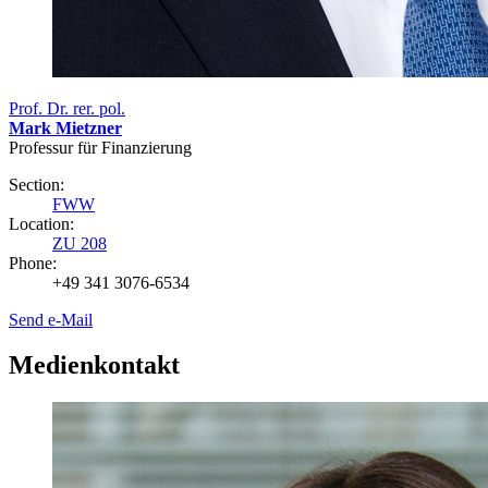
Prof. Dr. rer. pol.
Mark Mietzner
Professur für Finanzierung
Section:
FWW
Location:
ZU 208
Phone:
+49 341 3076-6534
Send e-Mail
Medienkontakt