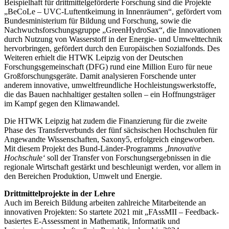
Beispielhaft für drittmittelgeförderte Forschung sind die Projekte
„BeCoLe – UVC-Luftentkeimung in Innenräumen“, gefördert vom
Bundesministerium für Bildung und Forschung, sowie die
Nachwuchsforschungsgruppe „GreenHydroSax“, die Innovationen
durch Nutzung von Wasserstoff in der Energie- und Umwelttechnik
hervorbringen, gefördert durch den Europäischen Sozialfonds. Des
Weiteren erhielt die HTWK Leipzig von der Deutschen
Forschungsgemeinschaft (DFG) rund eine Million Euro für neue
Großforschungsgeräte. Damit analysieren Forschende unter
anderem innovative, umweltfreundliche Hochleistungswerkstoffe,
die das Bauen nachhaltiger gestalten sollen – ein Hoffnungsträger
im Kampf gegen den Klimawandel.
Die HTWK Leipzig hat zudem die Finanzierung für die zweite
Phase des Transferverbunds der fünf sächsischen Hochschulen für
Angewandte Wissenschaften, Saxony5, erfolgreich eingeworben.
Mit diesem Projekt des Bund-Länder-Programms
‚Innovative
Hochschul
e
‘
soll der Transfer von Forschungsergebnissen in die
regionale Wirtschaft gestärkt und beschleunigt werden, vor allem in
den Bereichen Produktion, Umwelt und Energie.
Drittmittelprojekte in der Lehre
Auch im Bereich Bildung arbeiten zahlreiche Mitarbeitende an
innovativen Projekten: So startete 2021 mit „FAssMII – Feedback-
basiertes E-Assessment in Mathematik, Informatik und