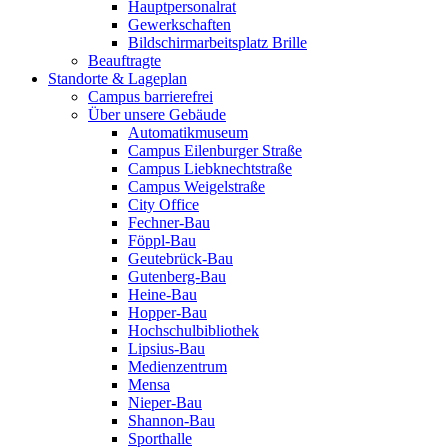
Hauptpersonalrat
Gewerkschaften
Bildschirmarbeitsplatz Brille
Beauftragte
Standorte & Lageplan
Campus barrierefrei
Über unsere Gebäude
Automatikmuseum
Campus Eilenburger Straße
Campus Liebknechtstraße
Campus Weigelstraße
City Office
Fechner-Bau
Föppl-Bau
Geutebrück-Bau
Gutenberg-Bau
Heine-Bau
Hopper-Bau
Hochschulbibliothek
Lipsius-Bau
Medienzentrum
Mensa
Nieper-Bau
Shannon-Bau
Sporthalle