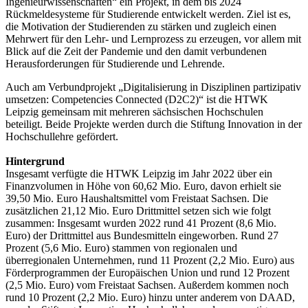
Ingenieurwissenschaften“ ein Projekt, in dem bis 2024
Rückmeldesysteme für Studierende entwickelt werden. Ziel ist es,
die Motivation der Studierenden zu stärken und zugleich einen
Mehrwert für den Lehr- und Lernprozess zu erzeugen, vor allem mit
Blick auf die Zeit der Pandemie und den damit verbundenen
Herausforderungen für Studierende und Lehrende.
Auch am Verbundprojekt „Digitalisierung in Disziplinen partizipativ
umsetzen: Competencies Connected (D2C2)“ ist die HTWK
Leipzig gemeinsam mit mehreren sächsischen Hochschulen
beteiligt. Beide Projekte werden durch die Stiftung Innovation in der
Hochschullehre gefördert.
Hintergrund
Insgesamt verfügte die HTWK Leipzig im Jahr 2022 über ein
Finanzvolumen in Höhe von 60,62 Mio. Euro, davon erhielt sie
39,50 Mio. Euro Haushaltsmittel vom Freistaat Sachsen. Die
zusätzlichen 21,12 Mio. Euro Drittmittel setzen sich wie folgt
zusammen: Insgesamt wurden 2022 rund 41 Prozent (8,6 Mio.
Euro) der Drittmittel aus Bundesmitteln eingeworben. Rund 27
Prozent (5,6 Mio. Euro) stammen von regionalen und
überregionalen Unternehmen, rund 11 Prozent (2,2 Mio. Euro) aus
Förderprogrammen der Europäischen Union und rund 12 Prozent
(2,5 Mio. Euro) vom Freistaat Sachsen. Außerdem kommen noch
rund 10 Prozent (2,2 Mio. Euro) hinzu unter anderem von DAAD,