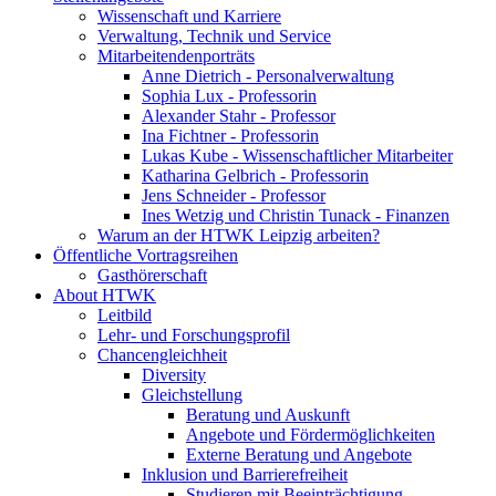
Wissenschaft und Karriere
Verwaltung, Technik und Service
Mitarbeitendenporträts
Anne Dietrich - Personalverwaltung
Sophia Lux - Professorin
Alexander Stahr - Professor
Ina Fichtner - Professorin
Lukas Kube - Wissenschaftlicher Mitarbeiter
Katharina Gelbrich - Professorin
Jens Schneider - Professor
Ines Wetzig und Christin Tunack - Finanzen
Warum an der HTWK Leipzig arbeiten?
Öffentliche Vortragsreihen
Gasthörerschaft
About HTWK
Leitbild
Lehr- und Forschungsprofil
Chancengleichheit
Diversity
Gleichstellung
Beratung und Auskunft
Angebote und Fördermöglichkeiten
Externe Beratung und Angebote
Inklusion und Barrierefreiheit
Studieren mit Beeinträchtigung