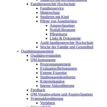
Familiengerechte Hochschule
Familienservice
Mutterschutz
Studieren mit Kind
Pflege von Angehörigen
Ansprechpartner
Notfall-Beratung
Pflegekurse
Links & Dokumente
Audit familiengerechte Hochschule
Woche der Familie und Gesundheit
Qualitätsmanagement
Qualitätsverständnis
QM-Instrumente
Prozessmanagement
Evaluation/Befragungen
Externe Expertise
Studiengangskonferenz
Kriterienkatalog
Interne Akkreditierung
Feedback
QM-Verantwortung und Ansprechpartner
Systemakkreditierung
Verfahren