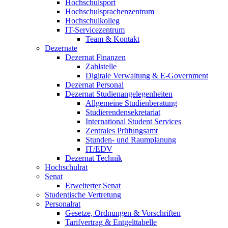
Hochschulsport
Hochschulsprachenzentrum
Hochschulkolleg
IT-Servicezentrum
Team & Kontakt
Dezernate
Dezernat Finanzen
Zahlstelle
Digitale Verwaltung & E-Government
Dezernat Personal
Dezernat Studienangelegenheiten
Allgemeine Studienberatung
Studierendensekretariat
International Student Services
Zentrales Prüfungsamt
Stunden- und Raumplanung
IT/EDV
Dezernat Technik
Hochschulrat
Senat
Erweiterter Senat
Studentische Vertretung
Personalrat
Gesetze, Ordnungen & Vorschriften
Tarifvertrag & Entgelttabelle