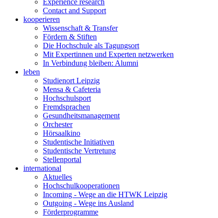
Experience research
Contact and Support
kooperieren
Wissenschaft & Transfer
Fördern & Stiften
Die Hochschule als Tagungsort
Mit Expertinnen und Experten netzwerken
In Verbindung bleiben: Alumni
leben
Studienort Leipzig
Mensa & Cafeteria
Hochschulsport
Fremdsprachen
Gesundheitsmanagement
Orchester
Hörsaalkino
Studentische Initiativen
Studentische Vertretung
Stellenportal
international
Aktuelles
Hochschulkooperationen
Incoming - Wege an die HTWK Leipzig
Outgoing - Wege ins Ausland
Förderprogramme