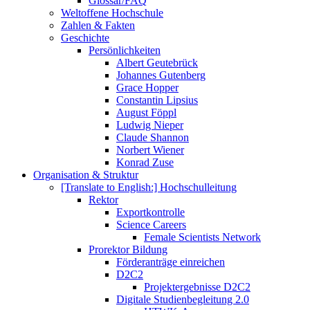
Glossar/FAQ
Weltoffene Hochschule
Zahlen & Fakten
Geschichte
Persönlichkeiten
Albert Geutebrück
Johannes Gutenberg
Grace Hopper
Constantin Lipsius
August Föppl
Ludwig Nieper
Claude Shannon
Norbert Wiener
Konrad Zuse
Organisation & Struktur
[Translate to English:] Hochschulleitung
Rektor
Exportkontrolle
Science Careers
Female Scientists Network
Prorektor Bildung
Förderanträge einreichen
D2C2
Projektergebnisse D2C2
Digitale Studienbegleitung 2.0