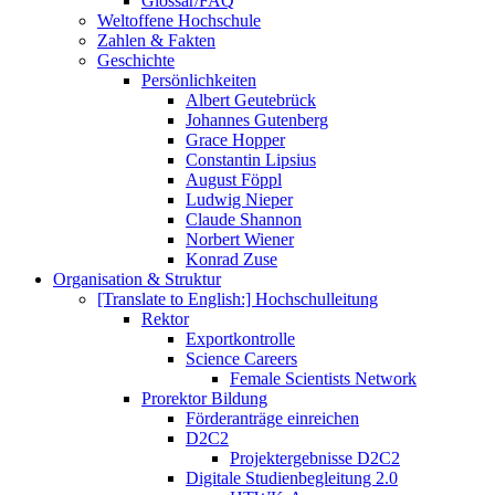
Glossar/FAQ
Weltoffene Hochschule
Zahlen & Fakten
Geschichte
Persönlichkeiten
Albert Geutebrück
Johannes Gutenberg
Grace Hopper
Constantin Lipsius
August Föppl
Ludwig Nieper
Claude Shannon
Norbert Wiener
Konrad Zuse
Organisation & Struktur
[Translate to English:] Hochschulleitung
Rektor
Exportkontrolle
Science Careers
Female Scientists Network
Prorektor Bildung
Förderanträge einreichen
D2C2
Projektergebnisse D2C2
Digitale Studienbegleitung 2.0