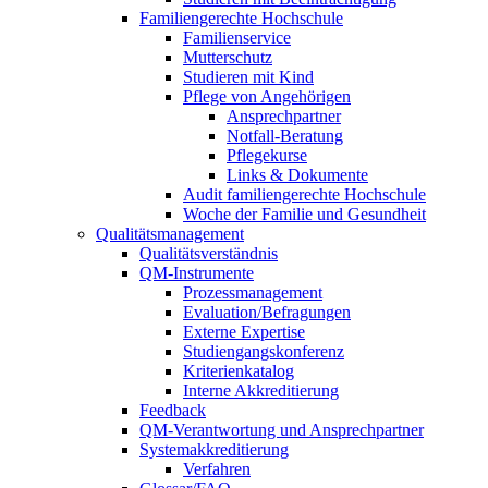
Familiengerechte Hochschule
Familienservice
Mutterschutz
Studieren mit Kind
Pflege von Angehörigen
Ansprechpartner
Notfall-Beratung
Pflegekurse
Links & Dokumente
Audit familiengerechte Hochschule
Woche der Familie und Gesundheit
Qualitätsmanagement
Qualitätsverständnis
QM-Instrumente
Prozessmanagement
Evaluation/Befragungen
Externe Expertise
Studiengangskonferenz
Kriterienkatalog
Interne Akkreditierung
Feedback
QM-Verantwortung und Ansprechpartner
Systemakkreditierung
Verfahren