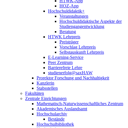
HTWK-App
HOZ-App
Hochschuldidaktik+
Veranstaltungen
Hochschuldidaktische Aspekte der
Studiengangentwicklung
Beratung
HTWK Lehrpreis
Preisträger
Vorschlag Lehrpreis
Selbstauskunft Lehrpreis
E-Learning-Service
Peer Zentrum
Barrierefreie Lehre
studienerfolg@saxHAW
Prorektor Forschung und Nachhaltigkeit
Kanzlerin
Stabsstellen
Fakultäten
Zentrale Einrichtungen
Mathematisch-Naturwissenschaftliches Zentrum
Akademisches Auslandsamt
Hochschularchiv
Bestände
Hochschulbibliothek