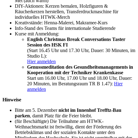
Met (auch warm)
DIY-Aktionen: Kerzen bemalen, Holzfiguren &
Räucherkerzen herstellen, Transferdruckmaschine für
individuelles HTWK-Merch
Kreativstände: Henna-Malerei, Makramee-Kurs
Info-Stand des Teams für internationale Studierende
Kurse mit Anmeldung:
English Christmas Break Conversations Taster
Session des HSK FI
(Start 16.45 Uhr und 17.30 Uhr, Dauer: 30 Minuten, im
Studio L):
Hier anmelden
Genussmeditation des Gesundheitsmanagements in
Kooperation mit der Techniker Krankenkasse
Start um 16.00 Uhr, 17.00 Uhr und 18.00 Uhr, Dauer:
20 Minuten, im Beratungsraum TR B 1.47):
Hier
anmelden
Hinweise
Bitte am 5. Dezember
nicht im Innenhof Trefftz-Bau
parken
, damit Platz für die Feier bleibt.
(für Beschäftigte) Die Teilnahme am HTWK-
Weihnachtsmarkt ist freiwillig, dient der Förderung des
Betriebsklimas und der sozialen Kontakte unter den
Mitgliedern der Hochschule. Sie ist nicht unmittelbar mit der