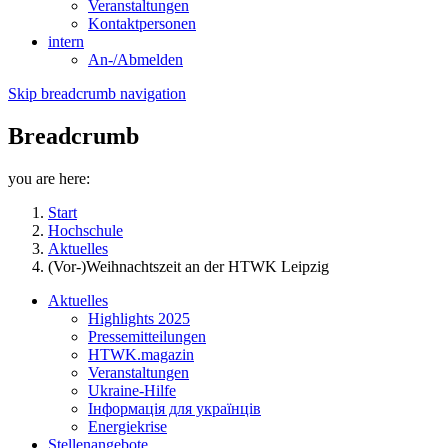
Veranstaltungen
Kontaktpersonen
intern
An-/Abmelden
Skip breadcrumb navigation
Breadcrumb
you are here:
Start
Hochschule
Aktuelles
(Vor-)Weihnachtszeit an der HTWK Leipzig
Aktuelles
Highlights 2025
Pressemitteilungen
HTWK.magazin
Veranstaltungen
Ukraine-Hilfe
Інформація для українців
Energiekrise
Stellenangebote