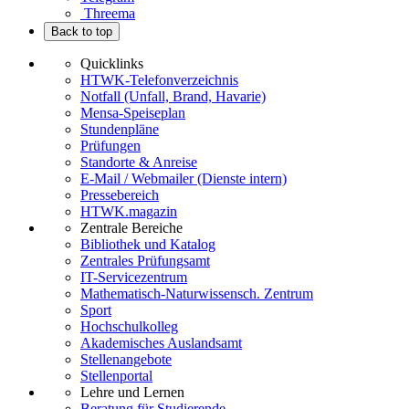
Threema
Back to top
Quicklinks
HTWK-Telefonverzeichnis
Notfall (Unfall, Brand, Havarie)
Mensa-Speiseplan
Stundenpläne
Prüfungen
Standorte & Anreise
E-Mail / Webmailer (Dienste intern)
Pressebereich
HTWK.magazin
Zentrale Bereiche
Bibliothek und Katalog
Zentrales Prüfungsamt
IT-Servicezentrum
Mathematisch-Naturwissensch. Zentrum
Sport
Hochschulkolleg
Akademisches Auslandsamt
Stellenangebote
Stellenportal
Lehre und Lernen
Beratung für Studierende