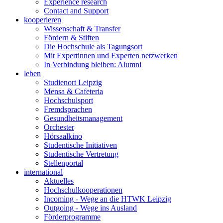
Experience research
Contact and Support
kooperieren
Wissenschaft & Transfer
Fördern & Stiften
Die Hochschule als Tagungsort
Mit Expertinnen und Experten netzwerken
In Verbindung bleiben: Alumni
leben
Studienort Leipzig
Mensa & Cafeteria
Hochschulsport
Fremdsprachen
Gesundheitsmanagement
Orchester
Hörsaalkino
Studentische Initiativen
Studentische Vertretung
Stellenportal
international
Aktuelles
Hochschulkooperationen
Incoming - Wege an die HTWK Leipzig
Outgoing - Wege ins Ausland
Förderprogramme