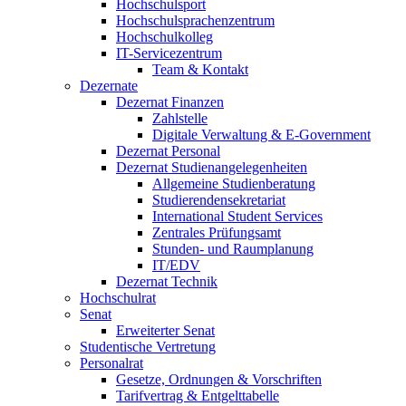
Hochschulsport
Hochschulsprachenzentrum
Hochschulkolleg
IT-Servicezentrum
Team & Kontakt
Dezernate
Dezernat Finanzen
Zahlstelle
Digitale Verwaltung & E-Government
Dezernat Personal
Dezernat Studienangelegenheiten
Allgemeine Studienberatung
Studierendensekretariat
International Student Services
Zentrales Prüfungsamt
Stunden- und Raumplanung
IT/EDV
Dezernat Technik
Hochschulrat
Senat
Erweiterter Senat
Studentische Vertretung
Personalrat
Gesetze, Ordnungen & Vorschriften
Tarifvertrag & Entgelttabelle