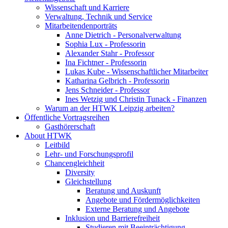
Wissenschaft und Karriere
Verwaltung, Technik und Service
Mitarbeitendenporträts
Anne Dietrich - Personalverwaltung
Sophia Lux - Professorin
Alexander Stahr - Professor
Ina Fichtner - Professorin
Lukas Kube - Wissenschaftlicher Mitarbeiter
Katharina Gelbrich - Professorin
Jens Schneider - Professor
Ines Wetzig und Christin Tunack - Finanzen
Warum an der HTWK Leipzig arbeiten?
Öffentliche Vortragsreihen
Gasthörerschaft
About HTWK
Leitbild
Lehr- und Forschungsprofil
Chancengleichheit
Diversity
Gleichstellung
Beratung und Auskunft
Angebote und Fördermöglichkeiten
Externe Beratung und Angebote
Inklusion und Barrierefreiheit
Studieren mit Beeinträchtigung