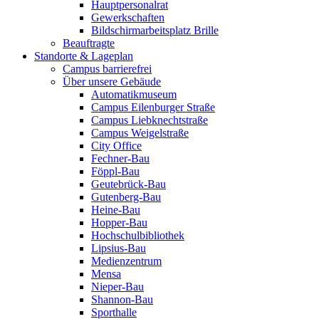
Hauptpersonalrat
Gewerkschaften
Bildschirmarbeitsplatz Brille
Beauftragte
Standorte & Lageplan
Campus barrierefrei
Über unsere Gebäude
Automatikmuseum
Campus Eilenburger Straße
Campus Liebknechtstraße
Campus Weigelstraße
City Office
Fechner-Bau
Föppl-Bau
Geutebrück-Bau
Gutenberg-Bau
Heine-Bau
Hopper-Bau
Hochschulbibliothek
Lipsius-Bau
Medienzentrum
Mensa
Nieper-Bau
Shannon-Bau
Sporthalle