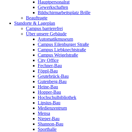
Hauptpersonalrat
Gewerkschaften
Bildschirmarbeitsplatz Brille
Beauftragte
Standorte & Lageplan
Campus barrierefrei
Über unsere Gebäude
Automatikmuseum
Campus Eilenburger Straße
Campus Liebknechtstraße
Campus Weigelstraße
City Office
Fechner-Bau
Föppl-Bau
Geutebrück-Bau
Gutenberg-Bau
Heine-Bau
Hopper-Bau
Hochschulbibliothek
Lipsius-Bau
Medienzentrum
Mensa
Nieper-Bau
Shannon-Bau
Sporthalle