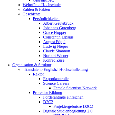
Glossar/FAQ
Weltoffene Hochschule
Zahlen & Fakten
Geschichte
Persönlichkeiten
Albert Geutebrück
Johannes Gutenberg
Grace Hopper
Constantin Lipsius
August Föppl
Ludwig Nieper
Claude Shannon
Norbert Wiener
Konrad Zuse
Organisation & Struktur
[Translate to English:] Hochschulleitung
Rektor
Exportkontrolle
Science Careers
Female Scientists Network
Prorektor Bildung
Förderanträge einreichen
D2C2
Projektergebnisse D2C2
Digitale Studienbegleitung 2.0