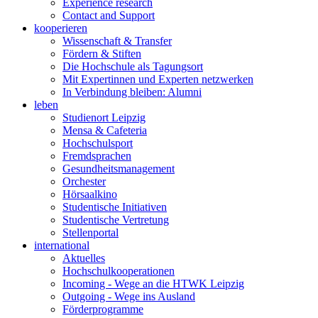
Experience research
Contact and Support
kooperieren
Wissenschaft & Transfer
Fördern & Stiften
Die Hochschule als Tagungsort
Mit Expertinnen und Experten netzwerken
In Verbindung bleiben: Alumni
leben
Studienort Leipzig
Mensa & Cafeteria
Hochschulsport
Fremdsprachen
Gesundheitsmanagement
Orchester
Hörsaalkino
Studentische Initiativen
Studentische Vertretung
Stellenportal
international
Aktuelles
Hochschulkooperationen
Incoming - Wege an die HTWK Leipzig
Outgoing - Wege ins Ausland
Förderprogramme