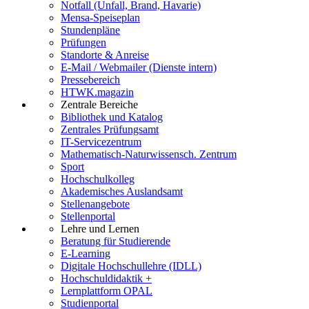
Notfall (Unfall, Brand, Havarie)
Mensa-Speiseplan
Stundenpläne
Prüfungen
Standorte & Anreise
E-Mail / Webmailer (Dienste intern)
Pressebereich
HTWK.magazin
Zentrale Bereiche
Bibliothek und Katalog
Zentrales Prüfungsamt
IT-Servicezentrum
Mathematisch-Naturwissensch. Zentrum
Sport
Hochschulkolleg
Akademisches Auslandsamt
Stellenangebote
Stellenportal
Lehre und Lernen
Beratung für Studierende
E-Learning
Digitale Hochschullehre (IDLL)
Hochschuldidaktik +
Lernplattform OPAL
Studienportal