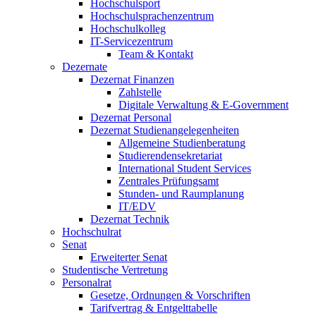
Hochschulsport
Hochschulsprachenzentrum
Hochschulkolleg
IT-Servicezentrum
Team & Kontakt
Dezernate
Dezernat Finanzen
Zahlstelle
Digitale Verwaltung & E-Government
Dezernat Personal
Dezernat Studienangelegenheiten
Allgemeine Studienberatung
Studierendensekretariat
International Student Services
Zentrales Prüfungsamt
Stunden- und Raumplanung
IT/EDV
Dezernat Technik
Hochschulrat
Senat
Erweiterter Senat
Studentische Vertretung
Personalrat
Gesetze, Ordnungen & Vorschriften
Tarifvertrag & Entgelttabelle