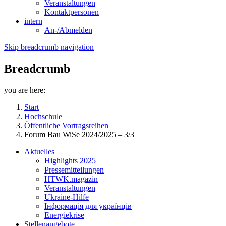
Veranstaltungen
Kontaktpersonen
intern
An-/Abmelden
Skip breadcrumb navigation
Breadcrumb
you are here:
Start
Hochschule
Öffentliche Vortragsreihen
Forum Bau WiSe 2024/2025 – 3/3
Aktuelles
Highlights 2025
Pressemitteilungen
HTWK.magazin
Veranstaltungen
Ukraine-Hilfe
Інформація для українців
Energiekrise
Stellenangebote