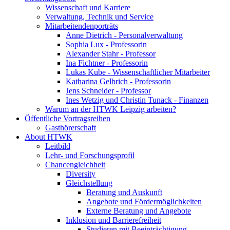
Wissenschaft und Karriere
Verwaltung, Technik und Service
Mitarbeitendenporträts
Anne Dietrich - Personalverwaltung
Sophia Lux - Professorin
Alexander Stahr - Professor
Ina Fichtner - Professorin
Lukas Kube - Wissenschaftlicher Mitarbeiter
Katharina Gelbrich - Professorin
Jens Schneider - Professor
Ines Wetzig und Christin Tunack - Finanzen
Warum an der HTWK Leipzig arbeiten?
Öffentliche Vortragsreihen
Gasthörerschaft
About HTWK
Leitbild
Lehr- und Forschungsprofil
Chancengleichheit
Diversity
Gleichstellung
Beratung und Auskunft
Angebote und Fördermöglichkeiten
Externe Beratung und Angebote
Inklusion und Barrierefreiheit
Studieren mit Beeinträchtigung