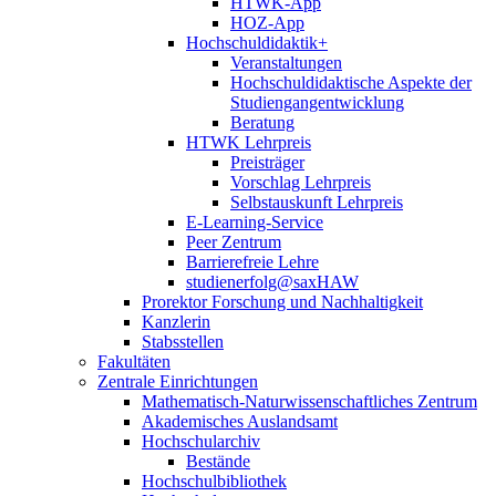
HTWK-App
HOZ-App
Hochschuldidaktik+
Veranstaltungen
Hochschuldidaktische Aspekte der
Studiengangentwicklung
Beratung
HTWK Lehrpreis
Preisträger
Vorschlag Lehrpreis
Selbstauskunft Lehrpreis
E-Learning-Service
Peer Zentrum
Barrierefreie Lehre
studienerfolg@saxHAW
Prorektor Forschung und Nachhaltigkeit
Kanzlerin
Stabsstellen
Fakultäten
Zentrale Einrichtungen
Mathematisch-Naturwissenschaftliches Zentrum
Akademisches Auslandsamt
Hochschularchiv
Bestände
Hochschulbibliothek