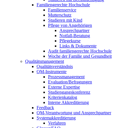
Familiengerechte Hochschule
Familienservice
Mutterschutz
Studieren mit Kind
Pflege von Angehörigen
Ansprechpartner
Notfall-Beratung
Pflegekurse
Links & Dokumente
Audit familiengerechte Hochschule
Woche der Familie und Gesundheit
Qualitätsmanagement
Qualitätsverständnis
QM-Instrumente
Prozessmanagement
Evaluation/Befragungen
Externe Expertise
Studiengangskonferenz
Kriterienkatalog
Interne Akkreditierung
Feedback
QM-Verantwortung und Ansprechpartner
Systemakkreditierung
Verfahren