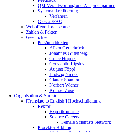
Feedback
QM-Verantwortung und Ansprechpartner
Systemakkreditierung
Verfahren
Glossar/FAQ
Weltoffene Hochschule
Zahlen & Fakten
Geschichte
Persönlichkeiten
Albert Geutebrück
Johannes Gutenberg
Grace Hopper
Constantin Lipsius
August Föppl
Ludwig Nieper
Claude Shannon
Norbert Wiener
Konrad Zuse
Organisation & Struktur
[Translate to English:] Hochschulleitung
Rektor
Exportkontrolle
Science Careers
Female Scientists Network
Prorektor Bildung