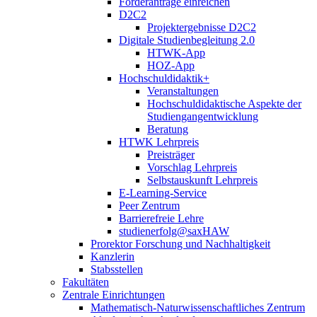
Förderanträge einreichen
D2C2
Projektergebnisse D2C2
Digitale Studienbegleitung 2.0
HTWK-App
HOZ-App
Hochschuldidaktik+
Veranstaltungen
Hochschuldidaktische Aspekte der
Studiengangentwicklung
Beratung
HTWK Lehrpreis
Preisträger
Vorschlag Lehrpreis
Selbstauskunft Lehrpreis
E-Learning-Service
Peer Zentrum
Barrierefreie Lehre
studienerfolg@saxHAW
Prorektor Forschung und Nachhaltigkeit
Kanzlerin
Stabsstellen
Fakultäten
Zentrale Einrichtungen
Mathematisch-Naturwissenschaftliches Zentrum