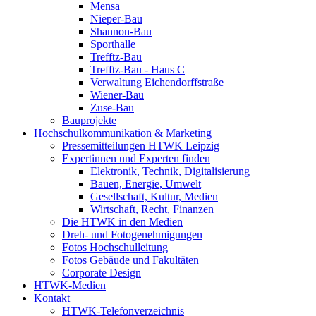
Mensa
Nieper-Bau
Shannon-Bau
Sporthalle
Trefftz-Bau
Trefftz-Bau - Haus C
Verwaltung Eichendorffstraße
Wiener-Bau
Zuse-Bau
Bauprojekte
Hochschulkommunikation & Marketing
Pressemitteilungen HTWK Leipzig
Expertinnen und Experten finden
Elektronik, Technik, Digitalisierung
Bauen, Energie, Umwelt
Gesellschaft, Kultur, Medien
Wirtschaft, Recht, Finanzen
Die HTWK in den Medien
Dreh- und Fotogenehmigungen
Fotos Hochschulleitung
Fotos Gebäude und Fakultäten
Corporate Design
HTWK-Medien
Kontakt
HTWK-Telefonverzeichnis