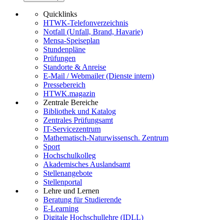
Quicklinks
HTWK-Telefonverzeichnis
Notfall (Unfall, Brand, Havarie)
Mensa-Speiseplan
Stundenpläne
Prüfungen
Standorte & Anreise
E-Mail / Webmailer (Dienste intern)
Pressebereich
HTWK.magazin
Zentrale Bereiche
Bibliothek und Katalog
Zentrales Prüfungsamt
IT-Servicezentrum
Mathematisch-Naturwissensch. Zentrum
Sport
Hochschulkolleg
Akademisches Auslandsamt
Stellenangebote
Stellenportal
Lehre und Lernen
Beratung für Studierende
E-Learning
Digitale Hochschullehre (IDLL)