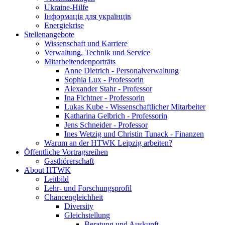
Ukraine-Hilfe
Інформація для українців
Energiekrise
Stellenangebote
Wissenschaft und Karriere
Verwaltung, Technik und Service
Mitarbeitendenporträts
Anne Dietrich - Personalverwaltung
Sophia Lux - Professorin
Alexander Stahr - Professor
Ina Fichtner - Professorin
Lukas Kube - Wissenschaftlicher Mitarbeiter
Katharina Gelbrich - Professorin
Jens Schneider - Professor
Ines Wetzig und Christin Tunack - Finanzen
Warum an der HTWK Leipzig arbeiten?
Öffentliche Vortragsreihen
Gasthörerschaft
About HTWK
Leitbild
Lehr- und Forschungsprofil
Chancengleichheit
Diversity
Gleichstellung
Beratung und Auskunft