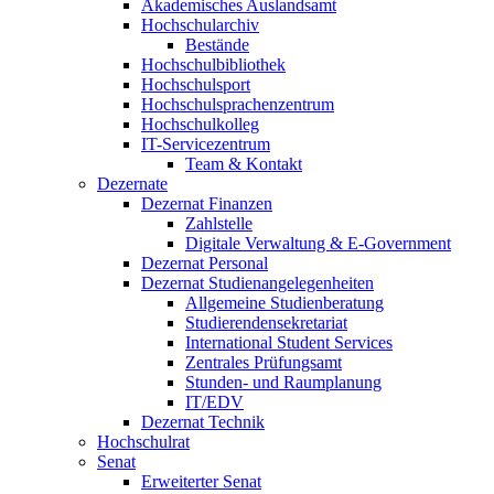
Akademisches Auslandsamt
Hochschularchiv
Bestände
Hochschulbibliothek
Hochschulsport
Hochschulsprachenzentrum
Hochschulkolleg
IT-Servicezentrum
Team & Kontakt
Dezernate
Dezernat Finanzen
Zahlstelle
Digitale Verwaltung & E-Government
Dezernat Personal
Dezernat Studienangelegenheiten
Allgemeine Studienberatung
Studierendensekretariat
International Student Services
Zentrales Prüfungsamt
Stunden- und Raumplanung
IT/EDV
Dezernat Technik
Hochschulrat
Senat
Erweiterter Senat