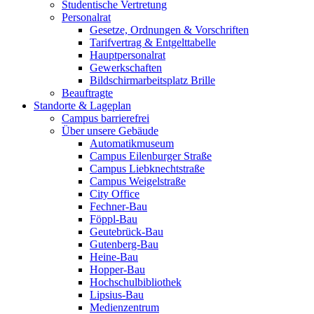
Studentische Vertretung
Personalrat
Gesetze, Ordnungen & Vorschriften
Tarifvertrag & Entgelttabelle
Hauptpersonalrat
Gewerkschaften
Bildschirmarbeitsplatz Brille
Beauftragte
Standorte & Lageplan
Campus barrierefrei
Über unsere Gebäude
Automatikmuseum
Campus Eilenburger Straße
Campus Liebknechtstraße
Campus Weigelstraße
City Office
Fechner-Bau
Föppl-Bau
Geutebrück-Bau
Gutenberg-Bau
Heine-Bau
Hopper-Bau
Hochschulbibliothek
Lipsius-Bau
Medienzentrum