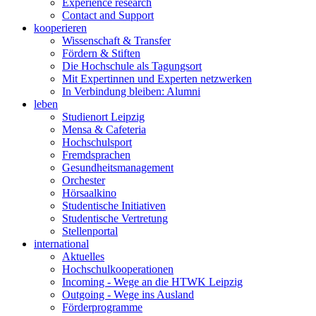
Experience research
Contact and Support
kooperieren
Wissenschaft & Transfer
Fördern & Stiften
Die Hochschule als Tagungsort
Mit Expertinnen und Experten netzwerken
In Verbindung bleiben: Alumni
leben
Studienort Leipzig
Mensa & Cafeteria
Hochschulsport
Fremdsprachen
Gesundheitsmanagement
Orchester
Hörsaalkino
Studentische Initiativen
Studentische Vertretung
Stellenportal
international
Aktuelles
Hochschulkooperationen
Incoming - Wege an die HTWK Leipzig
Outgoing - Wege ins Ausland
Förderprogramme