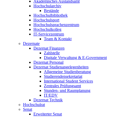
Akademisches Auslandsamt
Hochschularchiv
Bestände
Hochschulbibliothek
Hochschulsport
Hochschulsprachenzentrum
Hochschulkolleg
IT-Servicezentrum
Team & Kontakt
Dezernate
Dezernat Finanzen
Zahlstelle
Digitale Verwaltung & E-Government
Dezernat Personal
Dezernat Studienangelegenheiten
Allgemeine Studienberatung
Studierendensekretariat
International Student Services
Zentrales Prüfungsamt
Stunden- und Raumplanung
IT/EDV
Dezernat Technik
Hochschulrat
Senat
Erweiterter Senat