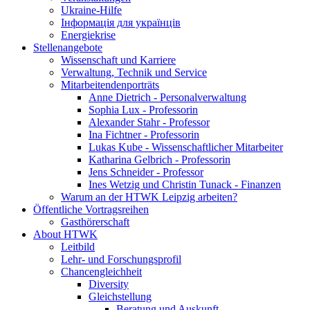
Ukraine-Hilfe
Інформація для українців
Energiekrise
Stellenangebote
Wissenschaft und Karriere
Verwaltung, Technik und Service
Mitarbeitendenporträts
Anne Dietrich - Personalverwaltung
Sophia Lux - Professorin
Alexander Stahr - Professor
Ina Fichtner - Professorin
Lukas Kube - Wissenschaftlicher Mitarbeiter
Katharina Gelbrich - Professorin
Jens Schneider - Professor
Ines Wetzig und Christin Tunack - Finanzen
Warum an der HTWK Leipzig arbeiten?
Öffentliche Vortragsreihen
Gasthörerschaft
About HTWK
Leitbild
Lehr- und Forschungsprofil
Chancengleichheit
Diversity
Gleichstellung
Beratung und Auskunft