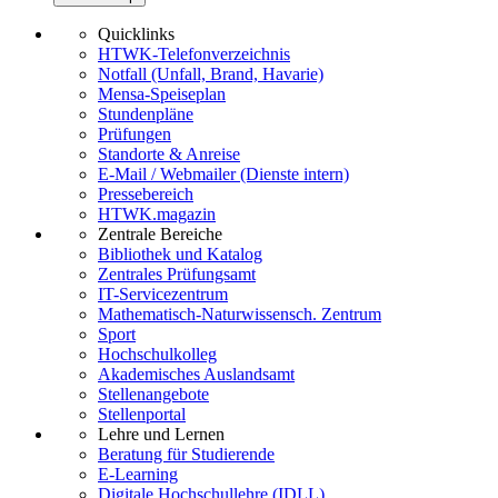
Quicklinks
HTWK-Telefonverzeichnis
Notfall (Unfall, Brand, Havarie)
Mensa-Speiseplan
Stundenpläne
Prüfungen
Standorte & Anreise
E-Mail / Webmailer (Dienste intern)
Pressebereich
HTWK.magazin
Zentrale Bereiche
Bibliothek und Katalog
Zentrales Prüfungsamt
IT-Servicezentrum
Mathematisch-Naturwissensch. Zentrum
Sport
Hochschulkolleg
Akademisches Auslandsamt
Stellenangebote
Stellenportal
Lehre und Lernen
Beratung für Studierende
E-Learning
Digitale Hochschullehre (IDLL)