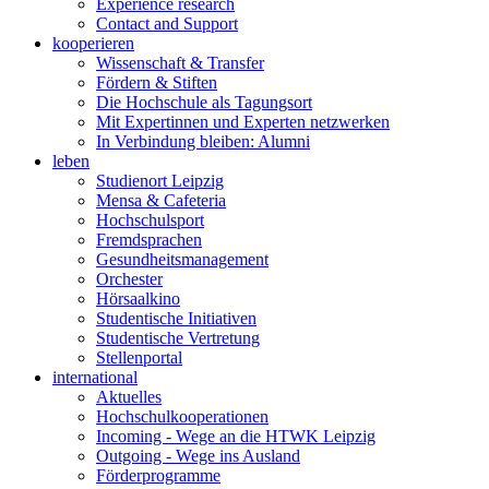
Experience research
Contact and Support
kooperieren
Wissenschaft & Transfer
Fördern & Stiften
Die Hochschule als Tagungsort
Mit Expertinnen und Experten netzwerken
In Verbindung bleiben: Alumni
leben
Studienort Leipzig
Mensa & Cafeteria
Hochschulsport
Fremdsprachen
Gesundheitsmanagement
Orchester
Hörsaalkino
Studentische Initiativen
Studentische Vertretung
Stellenportal
international
Aktuelles
Hochschulkooperationen
Incoming - Wege an die HTWK Leipzig
Outgoing - Wege ins Ausland
Förderprogramme