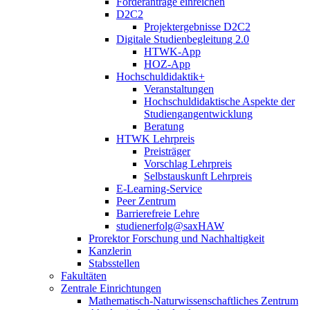
Förderanträge einreichen
D2C2
Projektergebnisse D2C2
Digitale Studienbegleitung 2.0
HTWK-App
HOZ-App
Hochschuldidaktik+
Veranstaltungen
Hochschuldidaktische Aspekte der
Studiengangentwicklung
Beratung
HTWK Lehrpreis
Preisträger
Vorschlag Lehrpreis
Selbstauskunft Lehrpreis
E-Learning-Service
Peer Zentrum
Barrierefreie Lehre
studienerfolg@saxHAW
Prorektor Forschung und Nachhaltigkeit
Kanzlerin
Stabsstellen
Fakultäten
Zentrale Einrichtungen
Mathematisch-Naturwissenschaftliches Zentrum