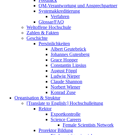
Feedback
QM-Verantwortung und Ansprechpartner
Systemakkreditierung
Verfahren
Glossar/FAQ
Weltoffene Hochschule
Zahlen & Fakten
Geschichte
Persönlichkeiten
Albert Geutebrück
Johannes Gutenberg
Grace Hopper
Constantin Lipsius
August Föppl
Ludwig Nieper
Claude Shannon
Norbert Wiener
Konrad Zuse
Organisation & Struktur
[Translate to English:] Hochschulleitung
Rektor
Exportkontrolle
Science Careers
Female Scientists Network
Prorektor Bildung