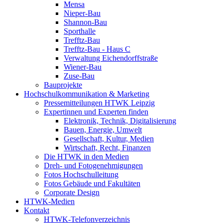
Mensa
Nieper-Bau
Shannon-Bau
Sporthalle
Trefftz-Bau
Trefftz-Bau - Haus C
Verwaltung Eichendorffstraße
Wiener-Bau
Zuse-Bau
Bauprojekte
Hochschulkommunikation & Marketing
Pressemitteilungen HTWK Leipzig
Expertinnen und Experten finden
Elektronik, Technik, Digitalisierung
Bauen, Energie, Umwelt
Gesellschaft, Kultur, Medien
Wirtschaft, Recht, Finanzen
Die HTWK in den Medien
Dreh- und Fotogenehmigungen
Fotos Hochschulleitung
Fotos Gebäude und Fakultäten
Corporate Design
HTWK-Medien
Kontakt
HTWK-Telefonverzeichnis