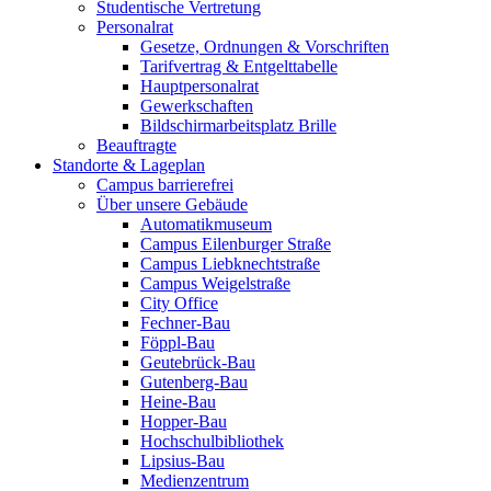
Studentische Vertretung
Personalrat
Gesetze, Ordnungen & Vorschriften
Tarifvertrag & Entgelttabelle
Hauptpersonalrat
Gewerkschaften
Bildschirmarbeitsplatz Brille
Beauftragte
Standorte & Lageplan
Campus barrierefrei
Über unsere Gebäude
Automatikmuseum
Campus Eilenburger Straße
Campus Liebknechtstraße
Campus Weigelstraße
City Office
Fechner-Bau
Föppl-Bau
Geutebrück-Bau
Gutenberg-Bau
Heine-Bau
Hopper-Bau
Hochschulbibliothek
Lipsius-Bau
Medienzentrum