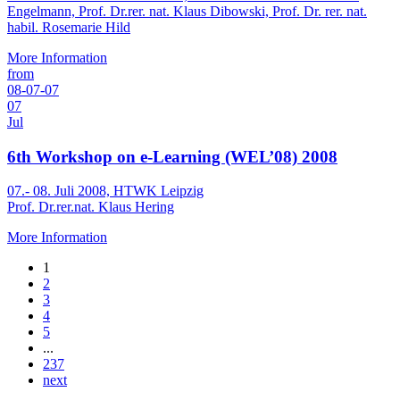
Engelmann, Prof. Dr.rer. nat. Klaus Dibowski, Prof. Dr. rer. nat.
habil. Rosemarie Hild
More Information
from
08-07-07
07
Jul
6th Workshop on e-Learning (WEL’08) 2008
07.- 08. Juli 2008, HTWK Leipzig
Prof. Dr.rer.nat. Klaus Hering
More Information
1
2
3
4
5
...
237
next