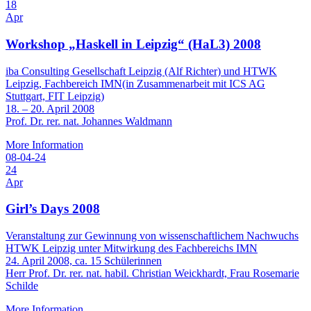
18
Apr
Workshop „Haskell in Leipzig“ (HaL3) 2008
iba Consulting Gesellschaft Leipzig (Alf Richter) und HTWK
Leipzig, Fachbereich IMN(in Zusammenarbeit mit ICS AG
Stuttgart, FIT Leipzig)
18. – 20. April 2008
Prof. Dr. rer. nat. Johannes Waldmann
More Information
08-04-24
24
Apr
Girl’s Days 2008
Veranstaltung zur Gewinnung von wissenschaftlichem Nachwuchs
HTWK Leipzig unter Mitwirkung des Fachbereichs IMN
24. April 2008, ca. 15 Schülerinnen
Herr Prof. Dr. rer. nat. habil. Christian Weickhardt, Frau Rosemarie
Schilde
More Information