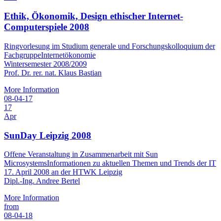
Ethik, Ökonomik, Design ethischer Internet-
Computerspiele 2008
Ringvorlesung im Studium generale und Forschungskolloquium der
FachgruppeInternetökonomie
Wintersemester 2008/2009
Prof. Dr. rer. nat. Klaus Bastian
More Information
08-04-17
17
Apr
SunDay Leipzig 2008
Offene Veranstaltung in Zusammenarbeit mit Sun
MicrosystemsInformationen zu aktuellen Themen und Trends der IT
17. April 2008 an der HTWK Leipzig
Dipl.-Ing. Andree Bertel
More Information
from
08-04-18