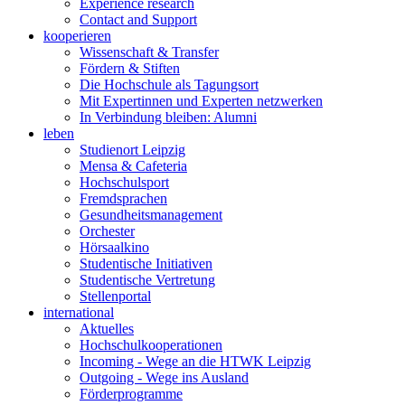
Experience research
Contact and Support
kooperieren
Wissenschaft & Transfer
Fördern & Stiften
Die Hochschule als Tagungsort
Mit Expertinnen und Experten netzwerken
In Verbindung bleiben: Alumni
leben
Studienort Leipzig
Mensa & Cafeteria
Hochschulsport
Fremdsprachen
Gesundheitsmanagement
Orchester
Hörsaalkino
Studentische Initiativen
Studentische Vertretung
Stellenportal
international
Aktuelles
Hochschulkooperationen
Incoming - Wege an die HTWK Leipzig
Outgoing - Wege ins Ausland
Förderprogramme