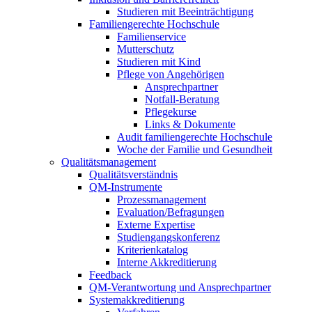
Studieren mit Beeinträchtigung
Familiengerechte Hochschule
Familienservice
Mutterschutz
Studieren mit Kind
Pflege von Angehörigen
Ansprechpartner
Notfall-Beratung
Pflegekurse
Links & Dokumente
Audit familiengerechte Hochschule
Woche der Familie und Gesundheit
Qualitätsmanagement
Qualitätsverständnis
QM-Instrumente
Prozessmanagement
Evaluation/Befragungen
Externe Expertise
Studiengangskonferenz
Kriterienkatalog
Interne Akkreditierung
Feedback
QM-Verantwortung und Ansprechpartner
Systemakkreditierung