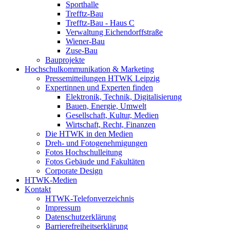
Sporthalle
Trefftz-Bau
Trefftz-Bau - Haus C
Verwaltung Eichendorffstraße
Wiener-Bau
Zuse-Bau
Bauprojekte
Hochschulkommunikation & Marketing
Pressemitteilungen HTWK Leipzig
Expertinnen und Experten finden
Elektronik, Technik, Digitalisierung
Bauen, Energie, Umwelt
Gesellschaft, Kultur, Medien
Wirtschaft, Recht, Finanzen
Die HTWK in den Medien
Dreh- und Fotogenehmigungen
Fotos Hochschulleitung
Fotos Gebäude und Fakultäten
Corporate Design
HTWK-Medien
Kontakt
HTWK-Telefonverzeichnis
Impressum
Datenschutzerklärung
Barrierefreiheitserklärung