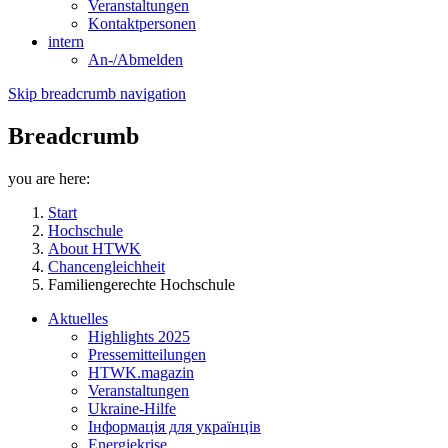
Veranstaltungen
Kontaktpersonen
intern
An-/Abmelden
Skip breadcrumb navigation
Breadcrumb
you are here:
Start
Hochschule
About HTWK
Chancengleichheit
Familiengerechte Hochschule
Aktuelles
Highlights 2025
Pressemitteilungen
HTWK.magazin
Veranstaltungen
Ukraine-Hilfe
Інформація для українців
Energiekrise