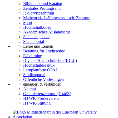
Bibliothek und Katalog
Zentrales Prüfungsamt
IT-Servicezentrum
Mathematisch-Naturwissensch. Zentrum
Sport
Hochschulkolleg
Akademisches Auslandsamt
Stellenangebote
Stellenportal
Lehre und Lernen
Beratung für Studierende
E-Learning
Digitale Hochschullehre (IDLL)
Hochschuldidaktik +
Lernplattform OPAL
Studienportal
Öffentliche Vorlesungen
engagiert & verbunden
Alumni
Graduiertenzentrum (GradZ)
HTWK-Förderverein
HTWK-Stiftung