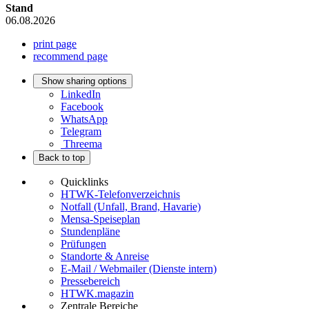
Stand
06.08.2026
print page
recommend page
Show sharing options
LinkedIn
Facebook
WhatsApp
Telegram
Threema
Back to top
Quicklinks
HTWK-Telefonverzeichnis
Notfall (Unfall, Brand, Havarie)
Mensa-Speiseplan
Stundenpläne
Prüfungen
Standorte & Anreise
E-Mail / Webmailer (Dienste intern)
Pressebereich
HTWK.magazin
Zentrale Bereiche