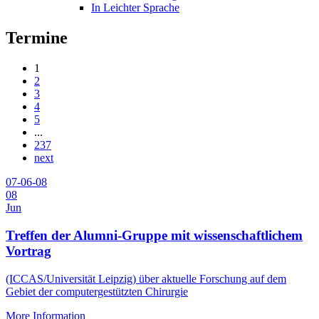
In Leichter Sprache
Termine
1
2
3
4
5
...
237
next
07-06-08
08
Jun
Treffen der Alumni-Gruppe mit wissenschaftlichem
Vortrag
(ICCAS/Universität Leipzig) über aktuelle Forschung auf dem
Gebiet der computergestützten Chirurgie
More Information