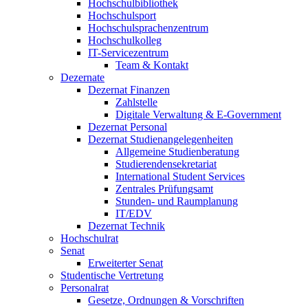
Hochschulbibliothek
Hochschulsport
Hochschulsprachenzentrum
Hochschulkolleg
IT-Servicezentrum
Team & Kontakt
Dezernate
Dezernat Finanzen
Zahlstelle
Digitale Verwaltung & E-Government
Dezernat Personal
Dezernat Studienangelegenheiten
Allgemeine Studienberatung
Studierendensekretariat
International Student Services
Zentrales Prüfungsamt
Stunden- und Raumplanung
IT/EDV
Dezernat Technik
Hochschulrat
Senat
Erweiterter Senat
Studentische Vertretung
Personalrat
Gesetze, Ordnungen & Vorschriften