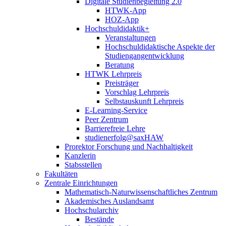
Digitale Studienbegleitung 2.0
HTWK-App
HOZ-App
Hochschuldidaktik+
Veranstaltungen
Hochschuldidaktische Aspekte der
Studiengangentwicklung
Beratung
HTWK Lehrpreis
Preisträger
Vorschlag Lehrpreis
Selbstauskunft Lehrpreis
E-Learning-Service
Peer Zentrum
Barrierefreie Lehre
studienerfolg@saxHAW
Prorektor Forschung und Nachhaltigkeit
Kanzlerin
Stabsstellen
Fakultäten
Zentrale Einrichtungen
Mathematisch-Naturwissenschaftliches Zentrum
Akademisches Auslandsamt
Hochschularchiv
Bestände