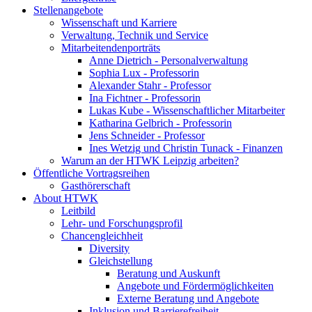
Stellenangebote
Wissenschaft und Karriere
Verwaltung, Technik und Service
Mitarbeitendenporträts
Anne Dietrich - Personalverwaltung
Sophia Lux - Professorin
Alexander Stahr - Professor
Ina Fichtner - Professorin
Lukas Kube - Wissenschaftlicher Mitarbeiter
Katharina Gelbrich - Professorin
Jens Schneider - Professor
Ines Wetzig und Christin Tunack - Finanzen
Warum an der HTWK Leipzig arbeiten?
Öffentliche Vortragsreihen
Gasthörerschaft
About HTWK
Leitbild
Lehr- und Forschungsprofil
Chancengleichheit
Diversity
Gleichstellung
Beratung und Auskunft
Angebote und Fördermöglichkeiten
Externe Beratung und Angebote
Inklusion und Barrierefreiheit