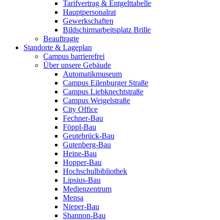
Tarifvertrag & Entgelttabelle
Hauptpersonalrat
Gewerkschaften
Bildschirmarbeitsplatz Brille
Beauftragte
Standorte & Lageplan
Campus barrierefrei
Über unsere Gebäude
Automatikmuseum
Campus Eilenburger Straße
Campus Liebknechtstraße
Campus Weigelstraße
City Office
Fechner-Bau
Föppl-Bau
Geutebrück-Bau
Gutenberg-Bau
Heine-Bau
Hopper-Bau
Hochschulbibliothek
Lipsius-Bau
Medienzentrum
Mensa
Nieper-Bau
Shannon-Bau