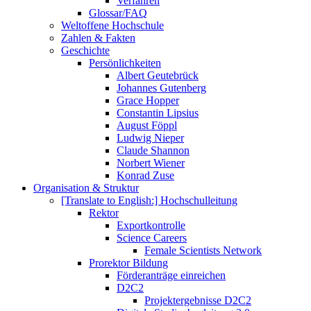
Verfahren
Glossar/FAQ
Weltoffene Hochschule
Zahlen & Fakten
Geschichte
Persönlichkeiten
Albert Geutebrück
Johannes Gutenberg
Grace Hopper
Constantin Lipsius
August Föppl
Ludwig Nieper
Claude Shannon
Norbert Wiener
Konrad Zuse
Organisation & Struktur
[Translate to English:] Hochschulleitung
Rektor
Exportkontrolle
Science Careers
Female Scientists Network
Prorektor Bildung
Förderanträge einreichen
D2C2
Projektergebnisse D2C2