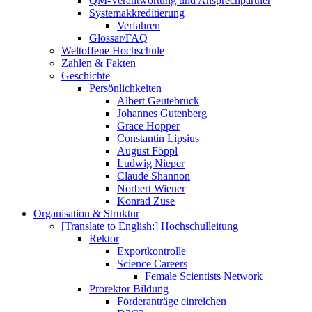
QM-Verantwortung und Ansprechpartner
Systemakkreditierung
Verfahren
Glossar/FAQ
Weltoffene Hochschule
Zahlen & Fakten
Geschichte
Persönlichkeiten
Albert Geutebrück
Johannes Gutenberg
Grace Hopper
Constantin Lipsius
August Föppl
Ludwig Nieper
Claude Shannon
Norbert Wiener
Konrad Zuse
Organisation & Struktur
[Translate to English:] Hochschulleitung
Rektor
Exportkontrolle
Science Careers
Female Scientists Network
Prorektor Bildung
Förderanträge einreichen