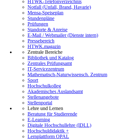
HTWK-Telefonverzeichnis
Notfall (Unfall, Brand, Havarie)
Mensa-Speiseplan
Stundenpläne
Prüfungen
Standorte & Anreise
E-Mail / Webmailer (Dienste intern)
Pressebereich
HTWK.magazin
Zentrale Bereiche
Bibliothek und Katalog
Zentrales Prüfungsamt
IT-Servicezentrum
Mathematisch-Naturwissensch. Zentrum
Sport
Hochschulkolleg
Akademisches Auslandsamt
Stellenangebote
Stellenportal
Lehre und Lernen
Beratung für Studierende
E-Learning
Digitale Hochschullehre (IDLL)
Hochschuldidaktik +
Lernplattform OPAL