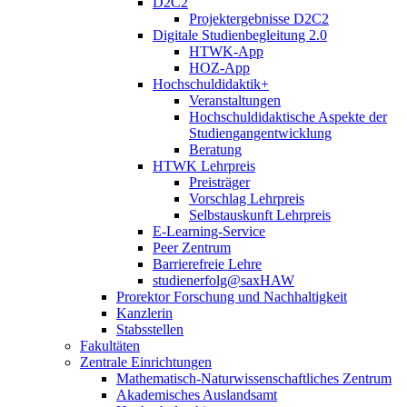
D2C2
Projektergebnisse D2C2
Digitale Studienbegleitung 2.0
HTWK-App
HOZ-App
Hochschuldidaktik+
Veranstaltungen
Hochschuldidaktische Aspekte der
Studiengangentwicklung
Beratung
HTWK Lehrpreis
Preisträger
Vorschlag Lehrpreis
Selbstauskunft Lehrpreis
E-Learning-Service
Peer Zentrum
Barrierefreie Lehre
studienerfolg@saxHAW
Prorektor Forschung und Nachhaltigkeit
Kanzlerin
Stabsstellen
Fakultäten
Zentrale Einrichtungen
Mathematisch-Naturwissenschaftliches Zentrum
Akademisches Auslandsamt