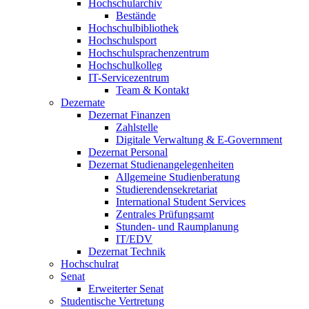
Hochschularchiv
Bestände
Hochschulbibliothek
Hochschulsport
Hochschulsprachenzentrum
Hochschulkolleg
IT-Servicezentrum
Team & Kontakt
Dezernate
Dezernat Finanzen
Zahlstelle
Digitale Verwaltung & E-Government
Dezernat Personal
Dezernat Studienangelegenheiten
Allgemeine Studienberatung
Studierendensekretariat
International Student Services
Zentrales Prüfungsamt
Stunden- und Raumplanung
IT/EDV
Dezernat Technik
Hochschulrat
Senat
Erweiterter Senat
Studentische Vertretung