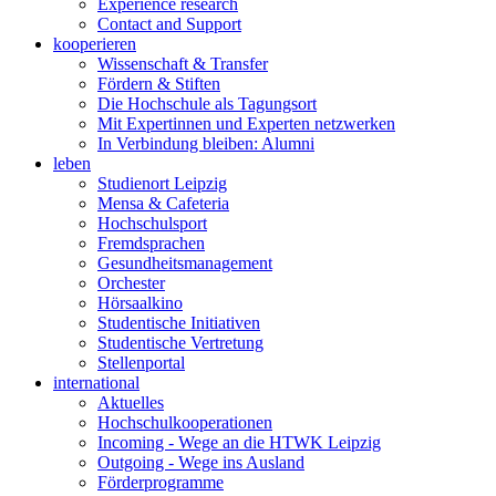
Experience research
Contact and Support
kooperieren
Wissenschaft & Transfer
Fördern & Stiften
Die Hochschule als Tagungsort
Mit Expertinnen und Experten netzwerken
In Verbindung bleiben: Alumni
leben
Studienort Leipzig
Mensa & Cafeteria
Hochschulsport
Fremdsprachen
Gesundheitsmanagement
Orchester
Hörsaalkino
Studentische Initiativen
Studentische Vertretung
Stellenportal
international
Aktuelles
Hochschulkooperationen
Incoming - Wege an die HTWK Leipzig
Outgoing - Wege ins Ausland
Förderprogramme