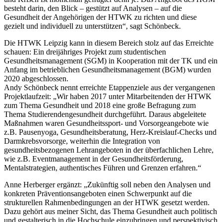
besteht darin, den Blick – gestützt auf Analysen – auf die
Gesundheit der Angehörigen der HTWK zu richten und diese
gezielt und individuell zu unterstützen“, sagt Schönbeck.
Die HTWK Leipzig kann in diesem Bereich stolz auf das Erreichte
schauen: Ein dreijähriges Projekt zum studentischen
Gesundheitsmanagement (SGM) in Kooperation mit der TK und ein
Anfang im betrieblichen Gesundheitsmanagement (BGM) wurden
2020 abgeschlossen.
Andy Schönbeck nennt erreichte Etappenziele aus der vergangenen
Projektlaufzeit: „Wir haben 2017 unter Mitarbeitenden der HTWK
zum Thema Gesundheit und 2018 eine große Befragung zum
Thema Studierendengesundheit durchgeführt. Daraus abgeleitete
Maßnahmen waren Gesundheitssport- und Vorsorgeangebote wie
z.B. Pausenyoga, Gesundheitsberatung, Herz-Kreislauf-Checks und
Darmkrebsvorsorge, weiterhin die Integration von
gesundheitsbezogenen Lehrangeboten in der überfachlichen Lehre,
wie z.B. Eventmanagement in der Gesundheitsförderung,
Mentalstrategien, authentisches Führen und Grenzen erfahren.“
Anne Herberger ergänzt: „Zukünftig soll neben den Analysen und
konkreten Präventionsangeboten einen Schwerpunkt auf die
strukturellen Rahmenbedingungen an der HTWK gesetzt werden.
Dazu gehört aus meiner Sicht, das Thema Gesundheit auch politisch
und gestalterisch in die Hochschule einzubringen und perspektivisch