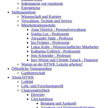
Інформація для українців
Energiekrise
Stellenangebote
Wissenschaft und Karriere
Verwaltung, Technik und Service
Mitarbeitendenporträts
Anne Dietrich - Personalverwaltung
Sophia Lux - Professorin
Alexander Stahr - Professor
Ina Fichtner - Professorin
Lukas Kube - Wissenschaftlicher Mitarbeiter
Katharina Gelbrich - Professorin
Jens Schneider - Professor
Ines Wetzig und Christin Tunack - Finanzen
Warum an der HTWK Leipzig arbeiten?
Öffentliche Vortragsreihen
Gasthörerschaft
About HTWK
Leitbild
Lehr- und Forschungsprofil
Chancengleichheit
Diversity
Gleichstellung
Beratung und Auskunft
Angebote und Fördermöglichkeiten