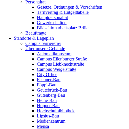
Personalrat
Gesetze, Ordnungen & Vorschriften
Tarifvertrag & Entgelttabelle
Hauptpersonalrat
Gewerkschaften
Bildschirmarbeitsplatz Brille
Beauftragte
Standorte & Lageplan
Campus barrierefrei
Über unsere Gebäude
Automatikmuseum
Campus Eilenburger Straße
Campus Liebknechtstraße
Campus Weigelstraße
City Office
Fechner-Bau
Föppl-Bau
Geutebrück-Bau
Gutenberg-Bau
Heine-Bau
Hopper-Bau
Hochschulbibliothek
Lipsius-Bau
Medienzentrum
Mensa