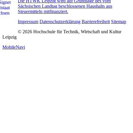
Die HTWK Leipzig wird auf Grundlage des vom
Sächsischen Landtag beschlossenen Haushalts aus
Steuermitteln mitfinanziert.
Impressum
Datenschutzerklärung
Barrierefreiheit
Sitemap
© 2026 Hochschule für Technik, Wirtschaft und Kultur
Leipzig
MobileNavi