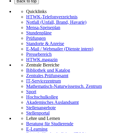
Back to top
Quicklinks
HTWK-Telefonverzeichnis
Notfall (Unfall, Brand, Havarie)
Mensa-Speiseplan
Stundenpläne
Prüfungen
Standorte & Anreise
E-Mail / Webmailer (Dienste intern)
Pressebereich
HTWK.magazin
Zentrale Bereiche
Bibliothek und Katalog
Zentrales Prüfungsamt
IT-Servicezentrum
Mathematisch-Naturwissensch. Zentrum
Sport
Hochschulkolleg
Akademisches Auslandsamt
Stellenangebote
Stellenportal
Lehre und Lernen
Beratung für Studierende
E-Learning