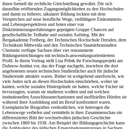
ihnen formell die rechtliche Gleichstellung gewährt. Die sich
daraufhin eröffnenden Zugangsmöglichkeiten zu den Hochschulen
und damit zu höherer, säkularer Bildung lockten mit dem
Versprechen auf neue berufliche Wege, vielfältigere Einkommens-
und Lebensperspektiven und boten einer von
Diskriminierungserfahrungen geprägten Gruppe Chancen auf
gesellschaftliche Teilhabe und sozialen Aufstieg. Mit der
Bergakademie Freiberg, der Technischen Hochschule Dresden, dem
Technikum Mittweida und den Technischen Staatslehranstalten
Chemnitz verfügte Sachsen über vier renommierte
Bildungseinrichtungen mit technisch-anwendungsorientiertem
Profil. In ihrem Vortrag stellt Lisa Pribik ihr Forschungsprojekt am
Dubnow-Institut vor, das der Frage nachgeht, inwiefern die dort
angebotenen neuen technischen Studienfächer auch für jüdische
Studierende attraktiv waren. Bisher ist weitgehend unerforscht, wie
viele Juden sich an diesen Hochschulen einschrieben, woher sie
kamen, welche sozialen Hintergründe sie hatten, welche Fächer sie
bevorzugten, warum sie studieren wollten und mit welchen
institutionellen Ausschlussmechanismen und inoffiziellen Hürden sie
während ihrer Ausbildung und im Beruf konfrontiert waren.
Exemplarische Biografien verdeutlichen, wie heterogen die
Lebenswege verliefen und vermitteln in ihrer Zusammenschau ein
differenziertes Bild der wechselvollen jüdischen Geschichte
zwischen 1869 bis 1938. Am Beispiel der Bildungsgeschichte kann
die Ambivalenz des jüdischen Emanzipationsprozesses in Sachsen