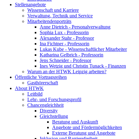
Stellenangebote
Wissenschaft und Karriere
Verwaltung, Technik und Service
Mitarbeitendenporträts
Anne Dietrich - Personalverwaltung
Sophia Lux - Professorin
Alexander Stahr - Professor
Ina Fichtner - Professorin
Lukas Kube - Wissenschaftlicher Mitarbeiter
Katharina Gelbrich - Professorin
Jens Schneider - Professor
Ines Wetzig und Christin Tunack - Finanzen
Warum an der HTWK Leipzig arbeiten?
Öffentliche Vortragsreihen
Gasthörerschaft
About HTWK
Leitbild
Lehr- und Forschungsprofil
Chancengleichheit
Diversity
Gleichstellung
Beratung und Auskunft
Angebote und Fördermöglichkeiten
Externe Beratung und Angebote
Inklusion und Barrierefreiheit