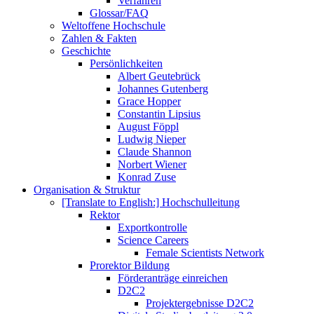
Verfahren
Glossar/FAQ
Weltoffene Hochschule
Zahlen & Fakten
Geschichte
Persönlichkeiten
Albert Geutebrück
Johannes Gutenberg
Grace Hopper
Constantin Lipsius
August Föppl
Ludwig Nieper
Claude Shannon
Norbert Wiener
Konrad Zuse
Organisation & Struktur
[Translate to English:] Hochschulleitung
Rektor
Exportkontrolle
Science Careers
Female Scientists Network
Prorektor Bildung
Förderanträge einreichen
D2C2
Projektergebnisse D2C2