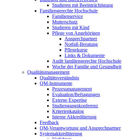
Studieren mit Beeinträchtigung
Familiengerechte Hochschule
Familienservice
Mutterschutz
Studieren mit Kind
Pflege von Angehörigen
Ansprechpartner
Notfall-Beratung
Pflegekurse
Links & Dokumente
Audit familiengerechte Hochschule
Woche der Familie und Gesundheit
Qualitätsmanagement
Qualitätsverständnis
QM-Instrumente
Prozessmanagement
Evaluation/Befragungen
Externe Expertise
Studiengangskonferenz
Kriterienkatalog
Interne Akkreditierung
Feedback
QM-Verantwortung und Ansprechpartner
Systemakkreditierung