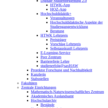
Digitale Studienbegleitung 2.0
HTWK-App
HOZ-App
Hochschuldidaktik+
Veranstaltungen
Hochschuldidaktische Aspekte der
Studiengangentwicklung
Beratung
HTWK Lehrpreis
Preisträger
Vorschlag Lehrpreis
Selbstauskunft Lehrpreis
E-Learning-Service
Peer Zentrum
Barrierefreie Lehre
studienerfolg@saxHAW
Prorektor Forschung und Nachhaltigkeit
Kanzlerin
Stabsstellen
Fakultäten
Zentrale Einrichtungen
Mathematisch-Naturwissenschaftliches Zentrum
Akademisches Auslandsamt
Hochschularchiv
Bestände