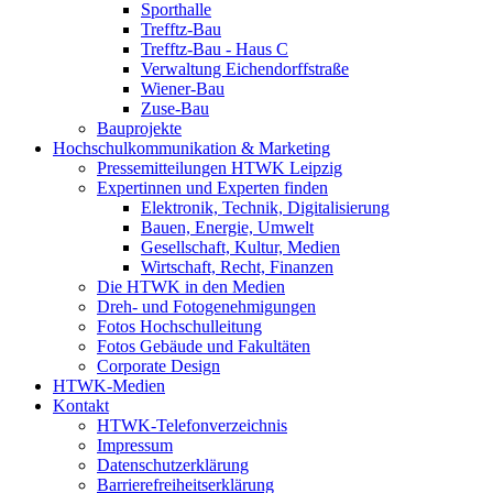
Sporthalle
Trefftz-Bau
Trefftz-Bau - Haus C
Verwaltung Eichendorffstraße
Wiener-Bau
Zuse-Bau
Bauprojekte
Hochschulkommunikation & Marketing
Pressemitteilungen HTWK Leipzig
Expertinnen und Experten finden
Elektronik, Technik, Digitalisierung
Bauen, Energie, Umwelt
Gesellschaft, Kultur, Medien
Wirtschaft, Recht, Finanzen
Die HTWK in den Medien
Dreh- und Fotogenehmigungen
Fotos Hochschulleitung
Fotos Gebäude und Fakultäten
Corporate Design
HTWK-Medien
Kontakt
HTWK-Telefonverzeichnis
Impressum
Datenschutzerklärung
Barrierefreiheitserklärung