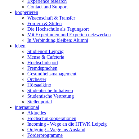
Experience research
Contact and Support
kooperieren
Wissenschaft & Transfer
Fördern & Stiften
Die Hochschule als Tagungsort
Mit Expertinnen und Experten netzwerken
In Verbindung bleiben: Alumni
leben
Studienort Leipzig
Mensa & Cafeteria
Hochschulsport
Fremdsprachen
Gesundheitsmanagement
Orchester
Hörsaalkino
Studentische Initiativen
Studentische Vertretung
Stellenportal
international
Aktuelles
Hochschulkooperationen
Incoming - Wege an die HTWK Leipzig
Outgoing - Wege ins Ausland
Förderprogramme