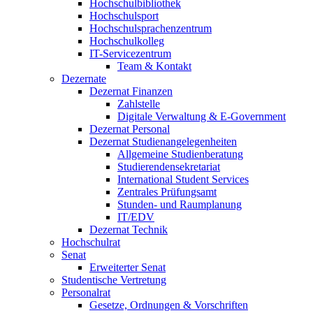
Hochschulbibliothek
Hochschulsport
Hochschulsprachenzentrum
Hochschulkolleg
IT-Servicezentrum
Team & Kontakt
Dezernate
Dezernat Finanzen
Zahlstelle
Digitale Verwaltung & E-Government
Dezernat Personal
Dezernat Studienangelegenheiten
Allgemeine Studienberatung
Studierendensekretariat
International Student Services
Zentrales Prüfungsamt
Stunden- und Raumplanung
IT/EDV
Dezernat Technik
Hochschulrat
Senat
Erweiterter Senat
Studentische Vertretung
Personalrat
Gesetze, Ordnungen & Vorschriften