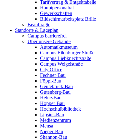
Tarifvertrag & Entgelttabelle
Hauptpersonalrat
Gewerkschaften
Bildschirmarbeitsplatz Brille
Beauftragte
Standorte & Lageplan
Campus barrierefrei
Über unsere Gebäude
Automatikmuseum
Campus Eilenburger Straße
Campus Liebknechtstraße
Campus Weigelstraße
City Office
Fechner-Bau
Föppl-Bau
Geutebrück-Bau
Gutenberg-Bau
Heine-Bau
Hopper-Bau
Hochschulbibliothek
Lipsius-Bau
Medienzentrum
Mensa
Nieper-Bau
Shannon-Bau