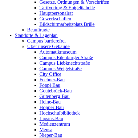
Gesetze, Ordnungen & Vorschriften
Tarifvertrag & Entgelttabelle
Hauptpersonalrat
Gewerkschaften
Bildschirmarbeitsplatz Brille
Beauftragte
Standorte & Lageplan
Campus barrierefrei
Über unsere Gebäude
Automatikmuseum
Campus Eilenburger Straße
Campus Liebknechtstraße
Campus Weigelstraße
City Office
Fechner-Bau
Föppl-Bau
Geutebrück-Bau
Gutenberg-Bau
Heine-Bau
Hopper-Bau
Hochschulbibliothek
Lipsius-Bau
Medienzentrum
Mensa
Nieper-Bau