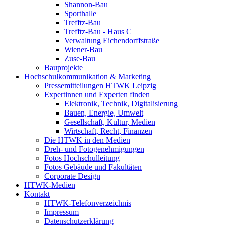
Shannon-Bau
Sporthalle
Trefftz-Bau
Trefftz-Bau - Haus C
Verwaltung Eichendorffstraße
Wiener-Bau
Zuse-Bau
Bauprojekte
Hochschulkommunikation & Marketing
Pressemitteilungen HTWK Leipzig
Expertinnen und Experten finden
Elektronik, Technik, Digitalisierung
Bauen, Energie, Umwelt
Gesellschaft, Kultur, Medien
Wirtschaft, Recht, Finanzen
Die HTWK in den Medien
Dreh- und Fotogenehmigungen
Fotos Hochschulleitung
Fotos Gebäude und Fakultäten
Corporate Design
HTWK-Medien
Kontakt
HTWK-Telefonverzeichnis
Impressum
Datenschutzerklärung