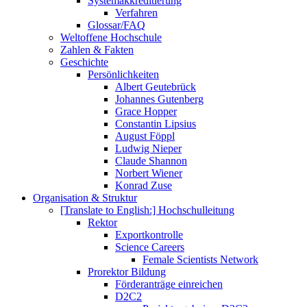
Systemakkreditierung
Verfahren
Glossar/FAQ
Weltoffene Hochschule
Zahlen & Fakten
Geschichte
Persönlichkeiten
Albert Geutebrück
Johannes Gutenberg
Grace Hopper
Constantin Lipsius
August Föppl
Ludwig Nieper
Claude Shannon
Norbert Wiener
Konrad Zuse
Organisation & Struktur
[Translate to English:] Hochschulleitung
Rektor
Exportkontrolle
Science Careers
Female Scientists Network
Prorektor Bildung
Förderanträge einreichen
D2C2