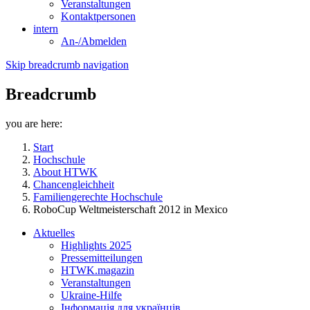
Veranstaltungen
Kontaktpersonen
intern
An-/Abmelden
Skip breadcrumb navigation
Breadcrumb
you are here:
Start
Hochschule
About HTWK
Chancengleichheit
Familiengerechte Hochschule
RoboCup Weltmeisterschaft 2012 in Mexico
Aktuelles
Highlights 2025
Pressemitteilungen
HTWK.magazin
Veranstaltungen
Ukraine-Hilfe
Інформація для українців