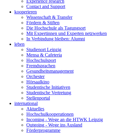
Experience research
Contact and Support
kooperieren
Wissenschaft & Transfer
Fördern & Stiften
Die Hochschule als Tagungsort
Mit Expertinnen und Experten netzwerken
In Verbindung bleiben: Alumni
leben
Studienort Leipzig
Mensa & Cafeteria
Hochschulsport
Fremdsprachen
Gesundheitsmanagement
Orchester
Hörsaalkino
Studentische Initiativen
Studentische Vertretung
Stellenportal
international
Aktuelles
Hochschulkooperationen
Incoming - Wege an die HTWK Leipzig
Outgoing - Wege ins Ausland
Förderprogramme