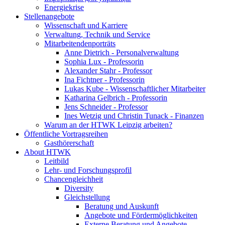
Energiekrise
Stellenangebote
Wissenschaft und Karriere
Verwaltung, Technik und Service
Mitarbeitendenporträts
Anne Dietrich - Personalverwaltung
Sophia Lux - Professorin
Alexander Stahr - Professor
Ina Fichtner - Professorin
Lukas Kube - Wissenschaftlicher Mitarbeiter
Katharina Gelbrich - Professorin
Jens Schneider - Professor
Ines Wetzig und Christin Tunack - Finanzen
Warum an der HTWK Leipzig arbeiten?
Öffentliche Vortragsreihen
Gasthörerschaft
About HTWK
Leitbild
Lehr- und Forschungsprofil
Chancengleichheit
Diversity
Gleichstellung
Beratung und Auskunft
Angebote und Fördermöglichkeiten
Externe Beratung und Angebote