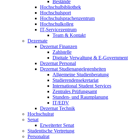
Bestände
Hochschulbibliothek
Hochschulsport
Hochschulsprachenzentrum
Hochschulkolleg
IT-Servicezentrum
Team & Kontakt
Dezernate
Dezernat Finanzen
Zahlstelle
Digitale Verwaltung & E-Government
Dezernat Personal
Dezernat Studienangelegenheiten
Allgemeine Studienberatung
Studierendensekretariat
International Student Services
Zentrales Prüfungsamt
Stunden- und Raumplanung
IT/EDV
Dezernat Technik
Hochschulrat
Senat
Erweiterter Senat
Studentische Vertretung
Personalrat