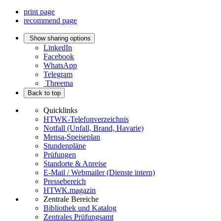
print page
recommend page
Show sharing options
LinkedIn
Facebook
WhatsApp
Telegram
Threema
Back to top
Quicklinks
HTWK-Telefonverzeichnis
Notfall (Unfall, Brand, Havarie)
Mensa-Speiseplan
Stundenpläne
Prüfungen
Standorte & Anreise
E-Mail / Webmailer (Dienste intern)
Pressebereich
HTWK.magazin
Zentrale Bereiche
Bibliothek und Katalog
Zentrales Prüfungsamt