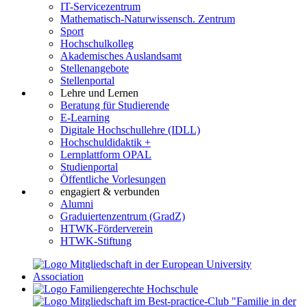
IT-Servicezentrum
Mathematisch-Naturwissensch. Zentrum
Sport
Hochschulkolleg
Akademisches Auslandsamt
Stellenangebote
Stellenportal
Lehre und Lernen
Beratung für Studierende
E-Learning
Digitale Hochschullehre (IDLL)
Hochschuldidaktik +
Lernplattform OPAL
Studienportal
Öffentliche Vorlesungen
engagiert & verbunden
Alumni
Graduiertenzentrum (GradZ)
HTWK-Förderverein
HTWK-Stiftung