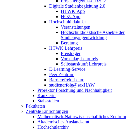
Projektergebnisse D2C2
Digitale Studienbegleitung 2.0
HTWK-App
HOZ-App
Hochschuldidaktik+
Veranstaltungen
Hochschuldidaktische Aspekte der
Studiengangentwicklung
Beratung
HTWK Lehrpreis
Preisträger
Vorschlag Lehrpreis
Selbstauskunft Lehrpreis
E-Learning-Service
Peer Zentrum
Barrierefreie Lehre
studienerfolg@saxHAW
Prorektor Forschung und Nachhaltigkeit
Kanzlerin
Stabsstellen
Fakultäten
Zentrale Einrichtungen
Mathematisch-Naturwissenschaftliches Zentrum
Akademisches Auslandsamt
Hochschularchiv