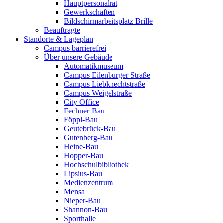
Hauptpersonalrat
Gewerkschaften
Bildschirmarbeitsplatz Brille
Beauftragte
Standorte & Lageplan
Campus barrierefrei
Über unsere Gebäude
Automatikmuseum
Campus Eilenburger Straße
Campus Liebknechtstraße
Campus Weigelstraße
City Office
Fechner-Bau
Föppl-Bau
Geutebrück-Bau
Gutenberg-Bau
Heine-Bau
Hopper-Bau
Hochschulbibliothek
Lipsius-Bau
Medienzentrum
Mensa
Nieper-Bau
Shannon-Bau
Sporthalle