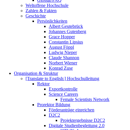
Glossar/FAQ
Weltoffene Hochschule
Zahlen & Fakten
Geschichte
Persönlichkeiten
Albert Geutebrück
Johannes Gutenberg
Grace Hopper
Constantin Lipsius
August Föppl
Ludwig Nieper
Claude Shannon
Norbert Wiener
Konrad Zuse
Organisation & Struktur
[Translate to English:] Hochschulleitung
Rektor
Exportkontrolle
Science Careers
Female Scientists Network
Prorektor Bildung
Förderanträge einreichen
D2C2
Projektergebnisse D2C2
Digitale Studienbegleitung 2.0