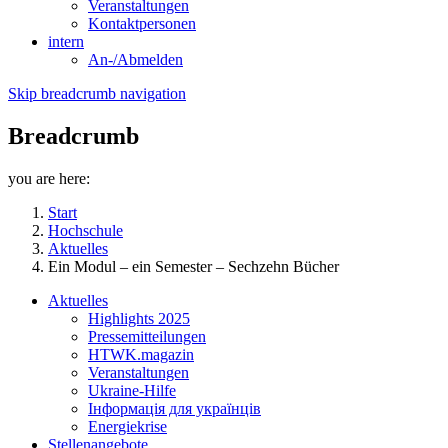
Veranstaltungen
Kontaktpersonen
intern
An-/Abmelden
Skip breadcrumb navigation
Breadcrumb
you are here:
Start
Hochschule
Aktuelles
Ein Modul – ein Semester – Sechzehn Bücher
Aktuelles
Highlights 2025
Pressemitteilungen
HTWK.magazin
Veranstaltungen
Ukraine-Hilfe
Інформація для українців
Energiekrise
Stellenangebote