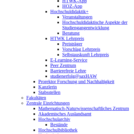
HTWK-App
HOZ-App
Hochschuldidaktik+
Veranstaltungen
Hochschuldidaktische Aspekte der
Studiengangentwicklung
Beratung
HTWK Lehrpreis
Preisträger
Vorschlag Lehrpreis
Selbstauskunft Lehrpreis
E-Learning-Service
Peer Zentrum
Barrierefreie Lehre
studienerfolg@saxHAW
Prorektor Forschung und Nachhaltigkeit
Kanzlerin
Stabsstellen
Fakultäten
Zentrale Einrichtungen
Mathematisch-Naturwissenschaftliches Zentrum
Akademisches Auslandsamt
Hochschularchiv
Bestände
Hochschulbibliothek