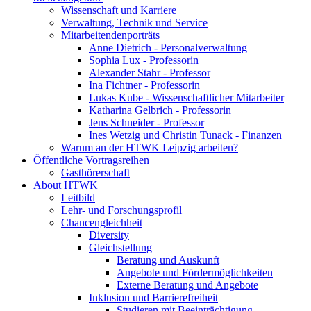
Wissenschaft und Karriere
Verwaltung, Technik und Service
Mitarbeitendenporträts
Anne Dietrich - Personalverwaltung
Sophia Lux - Professorin
Alexander Stahr - Professor
Ina Fichtner - Professorin
Lukas Kube - Wissenschaftlicher Mitarbeiter
Katharina Gelbrich - Professorin
Jens Schneider - Professor
Ines Wetzig und Christin Tunack - Finanzen
Warum an der HTWK Leipzig arbeiten?
Öffentliche Vortragsreihen
Gasthörerschaft
About HTWK
Leitbild
Lehr- und Forschungsprofil
Chancengleichheit
Diversity
Gleichstellung
Beratung und Auskunft
Angebote und Fördermöglichkeiten
Externe Beratung und Angebote
Inklusion und Barrierefreiheit
Studieren mit Beeinträchtigung