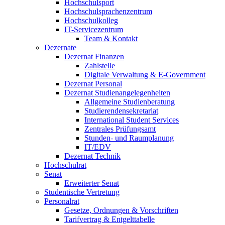
Hochschulsport
Hochschulsprachenzentrum
Hochschulkolleg
IT-Servicezentrum
Team & Kontakt
Dezernate
Dezernat Finanzen
Zahlstelle
Digitale Verwaltung & E-Government
Dezernat Personal
Dezernat Studienangelegenheiten
Allgemeine Studienberatung
Studierendensekretariat
International Student Services
Zentrales Prüfungsamt
Stunden- und Raumplanung
IT/EDV
Dezernat Technik
Hochschulrat
Senat
Erweiterter Senat
Studentische Vertretung
Personalrat
Gesetze, Ordnungen & Vorschriften
Tarifvertrag & Entgelttabelle