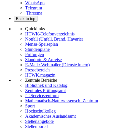
WhatsApp
Telegram
Threema
Back to top
Quicklinks
HTWK-Telefonverzeichnis
Notfall (Unfall, Brand, Havarie)
Mensa-Speiseplan
Stundenpläne
Prüfungen
Standorte & Anreise
E-Mail / Webmailer (Dienste intern)
Pressebereich
HTWK.magazin
Zentrale Bereiche
Bibliothek und Katalog
Zentrales Prüfungsamt
IT-Servicezentrum
Mathematisch-Naturwissensch. Zentrum
Sport
Hochschulkolleg
Akademisches Auslandsamt
Stellenangebote
Stellenportal