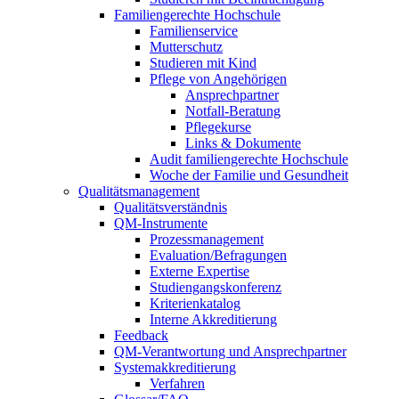
Familiengerechte Hochschule
Familienservice
Mutterschutz
Studieren mit Kind
Pflege von Angehörigen
Ansprechpartner
Notfall-Beratung
Pflegekurse
Links & Dokumente
Audit familiengerechte Hochschule
Woche der Familie und Gesundheit
Qualitätsmanagement
Qualitätsverständnis
QM-Instrumente
Prozessmanagement
Evaluation/Befragungen
Externe Expertise
Studiengangskonferenz
Kriterienkatalog
Interne Akkreditierung
Feedback
QM-Verantwortung und Ansprechpartner
Systemakkreditierung
Verfahren