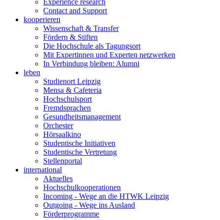
Experience research
Contact and Support
kooperieren
Wissenschaft & Transfer
Fördern & Stiften
Die Hochschule als Tagungsort
Mit Expertinnen und Experten netzwerken
In Verbindung bleiben: Alumni
leben
Studienort Leipzig
Mensa & Cafeteria
Hochschulsport
Fremdsprachen
Gesundheitsmanagement
Orchester
Hörsaalkino
Studentische Initiativen
Studentische Vertretung
Stellenportal
international
Aktuelles
Hochschulkooperationen
Incoming - Wege an die HTWK Leipzig
Outgoing - Wege ins Ausland
Förderprogramme