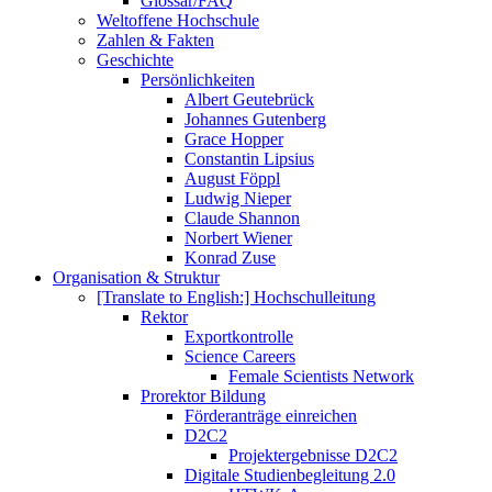
Glossar/FAQ
Weltoffene Hochschule
Zahlen & Fakten
Geschichte
Persönlichkeiten
Albert Geutebrück
Johannes Gutenberg
Grace Hopper
Constantin Lipsius
August Föppl
Ludwig Nieper
Claude Shannon
Norbert Wiener
Konrad Zuse
Organisation & Struktur
[Translate to English:] Hochschulleitung
Rektor
Exportkontrolle
Science Careers
Female Scientists Network
Prorektor Bildung
Förderanträge einreichen
D2C2
Projektergebnisse D2C2
Digitale Studienbegleitung 2.0