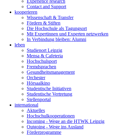
Experience research
Contact and Support
kooperieren
Wissenschaft & Transfer
Fördern & Stiften
Die Hochschule als Tagungsort
Mit Expertinnen und Experten netzwerken
In Verbindung bleiben: Alumni
leben
Studienort Leipzig
Mensa & Cafeteria
Hochschulsport
Fremdsprachen
Gesundheitsmanagement
Orchester
Hörsaalkino
Studentische Initiativen
Studentische Vertretung
Stellenportal
international
Aktuelles
Hochschulkooperationen
Incoming - Wege an die HTWK Leipzig
Outgoing - Wege ins Ausland
Förderprogramme