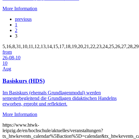
More Information
previous
1
2
3
5,16,8,31,10,11,12,13,14,15,17,18,19,20,21,22,23,24,25,26,27,28,29
from
26-08-10
10
Aug
Basiskurs (HDS)
Im Basiskurs (ehemals Grundlagenmodul) werden
semesterbegleitend die Grundlagen didaktischen Handelns
erworben, erprobt und reflektiert.
More Information
https://www.htwk-
leipzig.de/en/hochschule/aktuelles/veranstaltungen?
tx_htwkevents_calendar%5Baction%5D=calendar&tx_htwkevents