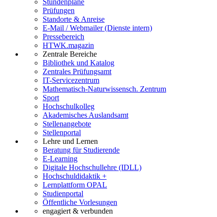
Stundenpläne
Prüfungen
Standorte & Anreise
E-Mail / Webmailer (Dienste intern)
Pressebereich
HTWK.magazin
Zentrale Bereiche
Bibliothek und Katalog
Zentrales Prüfungsamt
IT-Servicezentrum
Mathematisch-Naturwissensch. Zentrum
Sport
Hochschulkolleg
Akademisches Auslandsamt
Stellenangebote
Stellenportal
Lehre und Lernen
Beratung für Studierende
E-Learning
Digitale Hochschullehre (IDLL)
Hochschuldidaktik +
Lernplattform OPAL
Studienportal
Öffentliche Vorlesungen
engagiert & verbunden