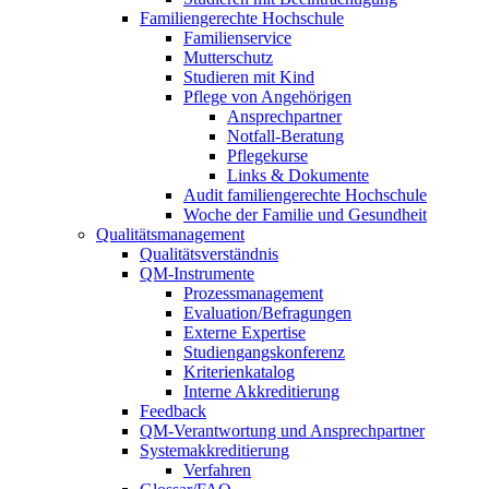
Familiengerechte Hochschule
Familienservice
Mutterschutz
Studieren mit Kind
Pflege von Angehörigen
Ansprechpartner
Notfall-Beratung
Pflegekurse
Links & Dokumente
Audit familiengerechte Hochschule
Woche der Familie und Gesundheit
Qualitätsmanagement
Qualitätsverständnis
QM-Instrumente
Prozessmanagement
Evaluation/Befragungen
Externe Expertise
Studiengangskonferenz
Kriterienkatalog
Interne Akkreditierung
Feedback
QM-Verantwortung und Ansprechpartner
Systemakkreditierung
Verfahren