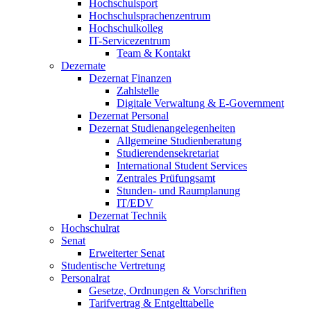
Hochschulsport
Hochschulsprachenzentrum
Hochschulkolleg
IT-Servicezentrum
Team & Kontakt
Dezernate
Dezernat Finanzen
Zahlstelle
Digitale Verwaltung & E-Government
Dezernat Personal
Dezernat Studienangelegenheiten
Allgemeine Studienberatung
Studierendensekretariat
International Student Services
Zentrales Prüfungsamt
Stunden- und Raumplanung
IT/EDV
Dezernat Technik
Hochschulrat
Senat
Erweiterter Senat
Studentische Vertretung
Personalrat
Gesetze, Ordnungen & Vorschriften
Tarifvertrag & Entgelttabelle