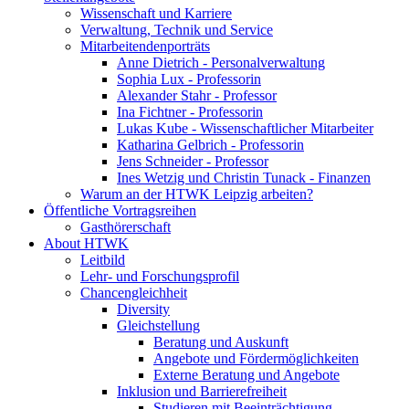
Wissenschaft und Karriere
Verwaltung, Technik und Service
Mitarbeitendenporträts
Anne Dietrich - Personalverwaltung
Sophia Lux - Professorin
Alexander Stahr - Professor
Ina Fichtner - Professorin
Lukas Kube - Wissenschaftlicher Mitarbeiter
Katharina Gelbrich - Professorin
Jens Schneider - Professor
Ines Wetzig und Christin Tunack - Finanzen
Warum an der HTWK Leipzig arbeiten?
Öffentliche Vortragsreihen
Gasthörerschaft
About HTWK
Leitbild
Lehr- und Forschungsprofil
Chancengleichheit
Diversity
Gleichstellung
Beratung und Auskunft
Angebote und Fördermöglichkeiten
Externe Beratung und Angebote
Inklusion und Barrierefreiheit
Studieren mit Beeinträchtigung