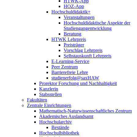
HTWK-App
HOZ-App
Hochschuldidaktik+
Veranstaltungen
Hochschuldidaktische Aspekte der
Studiengangentwicklung
Beratung
HTWK Lehrpreis
Preisträger
Vorschlag Lehrpreis
Selbstauskunft Lehrpreis
E-Learning-Service
Peer Zentrum
Barrierefreie Lehre
studienerfolg@saxHAW
Prorektor Forschung und Nachhaltigkeit
Kanzlerin
Stabsstellen
Fakultäten
Zentrale Einrichtungen
Mathematisch-Naturwissenschaftliches Zentrum
Akademisches Auslandsamt
Hochschularchiv
Bestände
Hochschulbibliothek