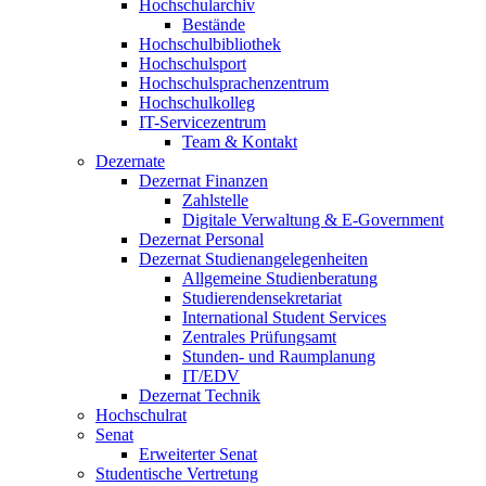
Hochschularchiv
Bestände
Hochschulbibliothek
Hochschulsport
Hochschulsprachenzentrum
Hochschulkolleg
IT-Servicezentrum
Team & Kontakt
Dezernate
Dezernat Finanzen
Zahlstelle
Digitale Verwaltung & E-Government
Dezernat Personal
Dezernat Studienangelegenheiten
Allgemeine Studienberatung
Studierendensekretariat
International Student Services
Zentrales Prüfungsamt
Stunden- und Raumplanung
IT/EDV
Dezernat Technik
Hochschulrat
Senat
Erweiterter Senat
Studentische Vertretung