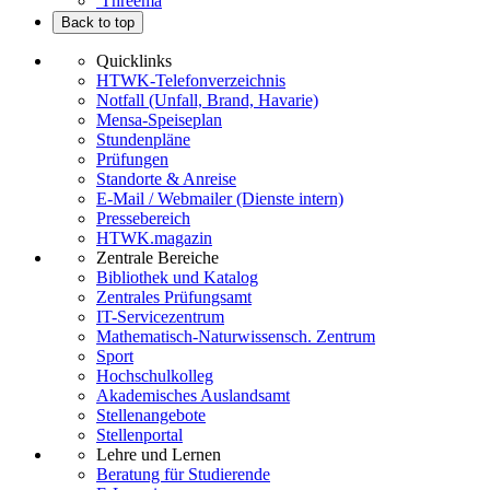
Threema
Back to top
Quicklinks
HTWK-Telefonverzeichnis
Notfall (Unfall, Brand, Havarie)
Mensa-Speiseplan
Stundenpläne
Prüfungen
Standorte & Anreise
E-Mail / Webmailer (Dienste intern)
Pressebereich
HTWK.magazin
Zentrale Bereiche
Bibliothek und Katalog
Zentrales Prüfungsamt
IT-Servicezentrum
Mathematisch-Naturwissensch. Zentrum
Sport
Hochschulkolleg
Akademisches Auslandsamt
Stellenangebote
Stellenportal
Lehre und Lernen
Beratung für Studierende