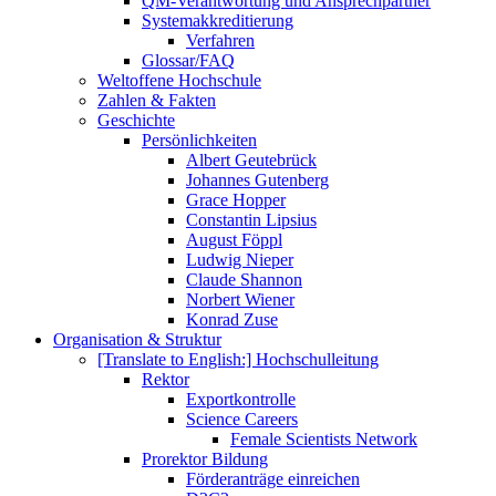
QM-Verantwortung und Ansprechpartner
Systemakkreditierung
Verfahren
Glossar/FAQ
Weltoffene Hochschule
Zahlen & Fakten
Geschichte
Persönlichkeiten
Albert Geutebrück
Johannes Gutenberg
Grace Hopper
Constantin Lipsius
August Föppl
Ludwig Nieper
Claude Shannon
Norbert Wiener
Konrad Zuse
Organisation & Struktur
[Translate to English:] Hochschulleitung
Rektor
Exportkontrolle
Science Careers
Female Scientists Network
Prorektor Bildung
Förderanträge einreichen