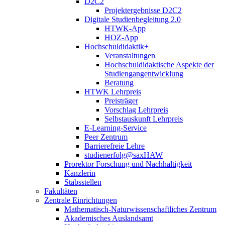
D2C2
Projektergebnisse D2C2
Digitale Studienbegleitung 2.0
HTWK-App
HOZ-App
Hochschuldidaktik+
Veranstaltungen
Hochschuldidaktische Aspekte der
Studiengangentwicklung
Beratung
HTWK Lehrpreis
Preisträger
Vorschlag Lehrpreis
Selbstauskunft Lehrpreis
E-Learning-Service
Peer Zentrum
Barrierefreie Lehre
studienerfolg@saxHAW
Prorektor Forschung und Nachhaltigkeit
Kanzlerin
Stabsstellen
Fakultäten
Zentrale Einrichtungen
Mathematisch-Naturwissenschaftliches Zentrum
Akademisches Auslandsamt