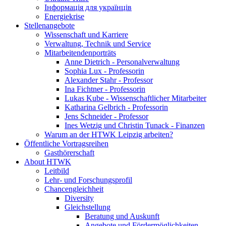
Інформація для українців
Energiekrise
Stellenangebote
Wissenschaft und Karriere
Verwaltung, Technik und Service
Mitarbeitendenporträts
Anne Dietrich - Personalverwaltung
Sophia Lux - Professorin
Alexander Stahr - Professor
Ina Fichtner - Professorin
Lukas Kube - Wissenschaftlicher Mitarbeiter
Katharina Gelbrich - Professorin
Jens Schneider - Professor
Ines Wetzig und Christin Tunack - Finanzen
Warum an der HTWK Leipzig arbeiten?
Öffentliche Vortragsreihen
Gasthörerschaft
About HTWK
Leitbild
Lehr- und Forschungsprofil
Chancengleichheit
Diversity
Gleichstellung
Beratung und Auskunft
Angebote und Fördermöglichkeiten