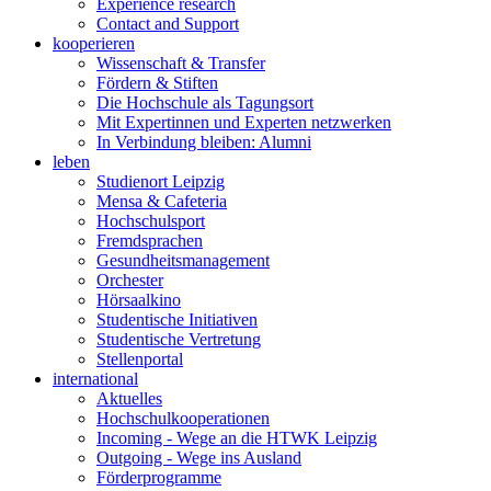
Experience research
Contact and Support
kooperieren
Wissenschaft & Transfer
Fördern & Stiften
Die Hochschule als Tagungsort
Mit Expertinnen und Experten netzwerken
In Verbindung bleiben: Alumni
leben
Studienort Leipzig
Mensa & Cafeteria
Hochschulsport
Fremdsprachen
Gesundheitsmanagement
Orchester
Hörsaalkino
Studentische Initiativen
Studentische Vertretung
Stellenportal
international
Aktuelles
Hochschulkooperationen
Incoming - Wege an die HTWK Leipzig
Outgoing - Wege ins Ausland
Förderprogramme