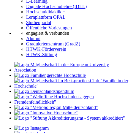
E-Learning
Digitale Hochschullehre (IDLL)
Hochschuldidaktik +
Lernplattform OPAL
Studienportal
Öffentliche Vorlesungen
engagiert & verbunden
Alumni
Graduiertenzentrum (GradZ)
HTWK-Förderverein
HTWK-Stiftung