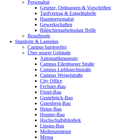
Personalrat
Gesetze, Ordnungen & Vorschriften
Tarifvertrag & Entgelttabelle
Hauptpersonalrat
Gewerkschaften
Bildschirmarbeitsplatz Brille
Beauftragte
Standorte & Lageplan
Campus barrierefrei
Über unsere Gebäude
Automatikmuseum
Campus Eilenburger Straße
Campus Liebknechtstraße
Campus Weigelstraße
City Office
Fechner-Bau
Föppl-Bau
Geutebrück-Bau
Gutenberg-Bau
Heine-Bau
Hopper-Bau
Hochschulbibliothek
Lipsius-Bau
Medienzentrum
Mensa