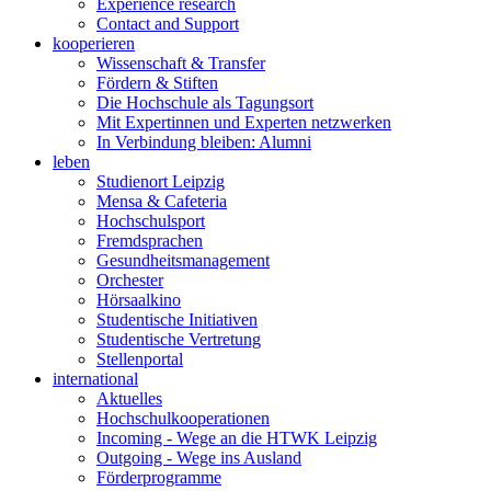
Experience research
Contact and Support
kooperieren
Wissenschaft & Transfer
Fördern & Stiften
Die Hochschule als Tagungsort
Mit Expertinnen und Experten netzwerken
In Verbindung bleiben: Alumni
leben
Studienort Leipzig
Mensa & Cafeteria
Hochschulsport
Fremdsprachen
Gesundheitsmanagement
Orchester
Hörsaalkino
Studentische Initiativen
Studentische Vertretung
Stellenportal
international
Aktuelles
Hochschulkooperationen
Incoming - Wege an die HTWK Leipzig
Outgoing - Wege ins Ausland
Förderprogramme