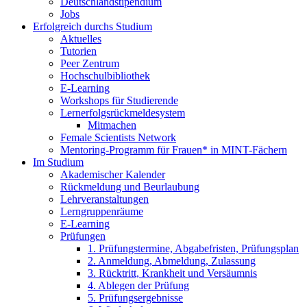
Deutschlandstipendium
Jobs
Erfolgreich durchs Studium
Aktuelles
Tutorien
Peer Zentrum
Hochschulbibliothek
E-Learning
Workshops für Studierende
Lernerfolgsrückmeldesystem
Mitmachen
Female Scientists Network
Mentoring-Programm für Frauen* in MINT-Fächern
Im Studium
Akademischer Kalender
Rückmeldung und Beurlaubung
Lehrveranstaltungen
Lerngruppenräume
E-Learning
Prüfungen
1. Prüfungstermine, Abgabefristen, Prüfungsplan
2. Anmeldung, Abmeldung, Zulassung
3. Rücktritt, Krankheit und Versäumnis
4. Ablegen der Prüfung
5. Prüfungsergebnisse