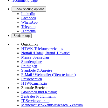
recommend page
Show sharing options
LinkedIn
Facebook
WhatsApp
Telegram
Threema
Back to top
Quicklinks
HTWK-Telefonverzeichnis
Notfall (Unfall, Brand, Havarie)
Mensa-Speiseplan
Stundenpläne
Prüfungen
Standorte & Anreise
E-Mail / Webmailer (Dienste intern)
Pressebereich
HTWK.magazin
Zentrale Bereiche
Bibliothek und Katalog
Zentrales Prüfungsamt
IT-Servicezentrum
Mathematisch-Naturwissensch. Zentrum