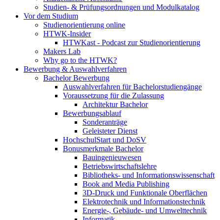
Studien- & Prüfungsordnungen und Modulkatalog
Vor dem Studium
Studienorientierung online
HTWK-Insider
HTWKast - Podcast zur Studienorientierung
Makers Lab
Why go to the HTWK?
Bewerbung & Auswahlverfahren
Bachelor Bewerbung
Auswahlverfahren für Bachelorstudiengänge
Voraussetzung für die Zulassung
Architektur Bachelor
Bewerbungsablauf
Sonderanträge
Geleisteter Dienst
HochschulStart und DoSV
Bonusmerkmale Bachelor
Bauingenieuwesen
Betriebswirtschaftslehre
Bibliotheks- und Informationswissenschaft
Book and Media Publishing
3D-Druck und Funktionale Oberflächen
Elektrotechnik und Informationstechnik
Energie-, Gebäude- und Umwelttechnik
Informatik