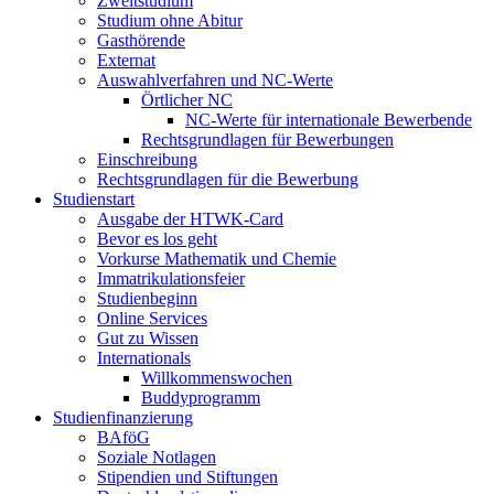
Zweitstudium
Studium ohne Abitur
Gasthörende
Externat
Auswahlverfahren und NC-Werte
Örtlicher NC
NC-Werte für internationale Bewerbende
Rechtsgrundlagen für Bewerbungen
Einschreibung
Rechtsgrundlagen für die Bewerbung
Studienstart
Ausgabe der HTWK-Card
Bevor es los geht
Vorkurse Mathematik und Chemie
Immatrikulationsfeier
Studienbeginn
Online Services
Gut zu Wissen
Internationals
Willkommenswochen
Buddyprogramm
Studienfinanzierung
BAföG
Soziale Notlagen
Stipendien und Stiftungen