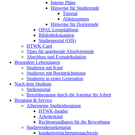
Interne Pläne
Hinweise für Studierende
Tutorial
Abkürzungen
Hinweise für Dozierende
OPAL Lernplattform
Bibliothekskatalog
Studienportal (QIS)
HTWK-Card
Tipps für angehende Absolvierende
Abschluss und Exmatrikulation
Besondere Lebenslagen
Studieren mit Kind
Studieren mit Beeinträchtigung
Studieren in erster Generation
Nach dem Studium
Stellenportal
Berufsberatung durch die Agentur für Arbeit
Beratung & Service
Allgemeine Studienberatung
HTWK-Insider
Arbeiterkind
Rechtsgrundlagen für die Bewerbung
Studierendensekretariat
krankenversicherungsnachweis