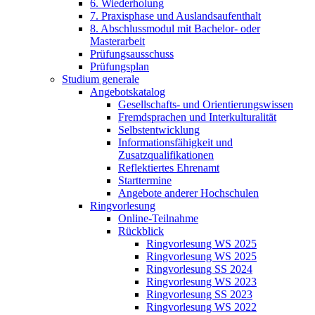
6. Wiederholung
7. Praxisphase und Auslandsaufenthalt
8. Abschlussmodul mit Bachelor- oder
Masterarbeit
Prüfungsausschuss
Prüfungsplan
Studium generale
Angebotskatalog
Gesellschafts- und Orientierungswissen
Fremdsprachen und Interkulturalität
Selbstentwicklung
Informationsfähigkeit und
Zusatzqualifikationen
Reflektiertes Ehrenamt
Starttermine
Angebote anderer Hochschulen
Ringvorlesung
Online-Teilnahme
Rückblick
Ringvorlesung WS 2025
Ringvorlesung WS 2025
Ringvorlesung SS 2024
Ringvorlesung WS 2023
Ringvorlesung SS 2023
Ringvorlesung WS 2022