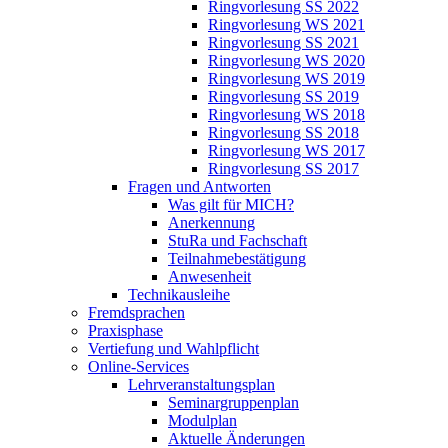
Ringvorlesung SS 2022
Ringvorlesung WS 2021
Ringvorlesung SS 2021
Ringvorlesung WS 2020
Ringvorlesung WS 2019
Ringvorlesung SS 2019
Ringvorlesung WS 2018
Ringvorlesung SS 2018
Ringvorlesung WS 2017
Ringvorlesung SS 2017
Fragen und Antworten
Was gilt für MICH?
Anerkennung
StuRa und Fachschaft
Teilnahmebestätigung
Anwesenheit
Technikausleihe
Fremdsprachen
Praxisphase
Vertiefung und Wahlpflicht
Online-Services
Lehrveranstaltungsplan
Seminargruppenplan
Modulplan
Aktuelle Änderungen