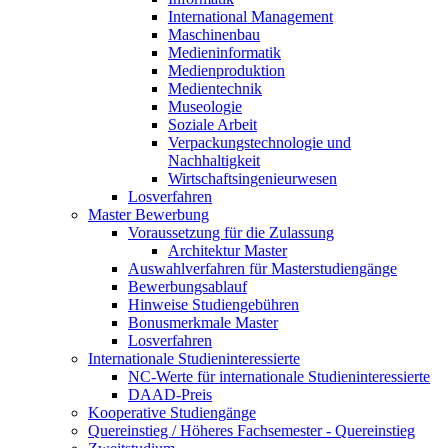
International Management
Maschinenbau
Medieninformatik
Medienproduktion
Medientechnik
Museologie
Soziale Arbeit
Verpackungstechnologie und
Nachhaltigkeit
Wirtschaftsingenieurwesen
Losverfahren
Master Bewerbung
Voraussetzung für die Zulassung
Architektur Master
Auswahlverfahren für Masterstudiengänge
Bewerbungsablauf
Hinweise Studiengebühren
Bonusmerkmale Master
Losverfahren
Internationale Studieninteressierte
NC-Werte für internationale Studieninteressierte
DAAD-Preis
Kooperative Studiengänge
Quereinstieg / Höheres Fachsemester - Quereinstieg