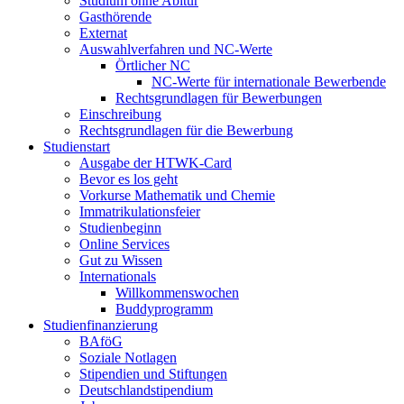
Studium ohne Abitur
Gasthörende
Externat
Auswahlverfahren und NC-Werte
Örtlicher NC
NC-Werte für internationale Bewerbende
Rechtsgrundlagen für Bewerbungen
Einschreibung
Rechtsgrundlagen für die Bewerbung
Studienstart
Ausgabe der HTWK-Card
Bevor es los geht
Vorkurse Mathematik und Chemie
Immatrikulationsfeier
Studienbeginn
Online Services
Gut zu Wissen
Internationals
Willkommenswochen
Buddyprogramm
Studienfinanzierung
BAföG
Soziale Notlagen
Stipendien und Stiftungen
Deutschlandstipendium