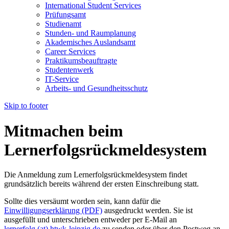
International Student Services
Prüfungsamt
Studienamt
Stunden- und Raumplanung
Akademisches Auslandsamt
Career Services
Praktikumsbeauftragte
Studentenwerk
IT-Service
Arbeits- und Gesundheitsschutz
Skip to footer
Mitmachen beim
Lernerfolgsrückmeldesystem
Die Anmeldung zum Lernerfolgsrückmeldesystem findet
grundsätzlich bereits während der ersten Einschreibung statt.
Sollte dies versäumt worden sein, kann dafür die
Einwilligungserklärung (PDF)
ausgedruckt werden. Sie ist
ausgefüllt und unterschrieben entweder per E-Mail an
lernerfolg (at) htwk-leipzig.de
zu senden oder über den Postweg an