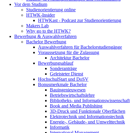
Vor dem Studium
Studienorientierung online
HTWK-Insider
HTWKast - Podcast zur Studienorientierung
Makers Lab
Why go to the HTWK?
Bewerbung & Auswahlverfahren
Bachelor Bewerbung
Auswahlverfahren für Bachelorstudiengänge
Voraussetzung für die Zulassung
Architektur Bachelor
Bewerbungsablauf
Sonderanträge
Geleisteter Dienst
HochschulStart und DoSV
Bonusmerkmale Bachelor
Bauingenieuwesen
Betriebswirtschaftslehre
Bibliotheks- und Informationswissenschaft
Book and Media Publishing
3D-Druck und Funktionale Oberflächen
Elektrotechnik und Informationstechnik
Energie-, Gebäude- und Umwelttechnik
Informatik
International Management