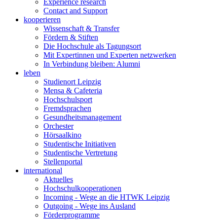
Experience research
Contact and Support
kooperieren
Wissenschaft & Transfer
Fördern & Stiften
Die Hochschule als Tagungsort
Mit Expertinnen und Experten netzwerken
In Verbindung bleiben: Alumni
leben
Studienort Leipzig
Mensa & Cafeteria
Hochschulsport
Fremdsprachen
Gesundheitsmanagement
Orchester
Hörsaalkino
Studentische Initiativen
Studentische Vertretung
Stellenportal
international
Aktuelles
Hochschulkooperationen
Incoming - Wege an die HTWK Leipzig
Outgoing - Wege ins Ausland
Förderprogramme