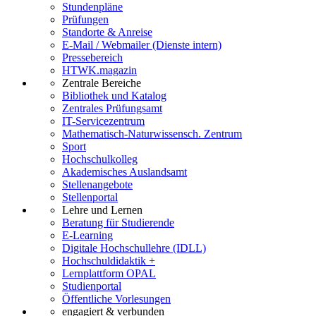
Stundenpläne
Prüfungen
Standorte & Anreise
E-Mail / Webmailer (Dienste intern)
Pressebereich
HTWK.magazin
Zentrale Bereiche
Bibliothek und Katalog
Zentrales Prüfungsamt
IT-Servicezentrum
Mathematisch-Naturwissensch. Zentrum
Sport
Hochschulkolleg
Akademisches Auslandsamt
Stellenangebote
Stellenportal
Lehre und Lernen
Beratung für Studierende
E-Learning
Digitale Hochschullehre (IDLL)
Hochschuldidaktik +
Lernplattform OPAL
Studienportal
Öffentliche Vorlesungen
engagiert & verbunden