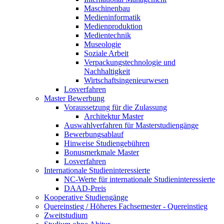
Maschinenbau
Medieninformatik
Medienproduktion
Medientechnik
Museologie
Soziale Arbeit
Verpackungstechnologie und
Nachhaltigkeit
Wirtschaftsingenieurwesen
Losverfahren
Master Bewerbung
Voraussetzung für die Zulassung
Architektur Master
Auswahlverfahren für Masterstudiengänge
Bewerbungsablauf
Hinweise Studiengebühren
Bonusmerkmale Master
Losverfahren
Internationale Studieninteressierte
NC-Werte für internationale Studieninteressierte
DAAD-Preis
Kooperative Studiengänge
Quereinstieg / Höheres Fachsemester - Quereinstieg
Zweitstudium