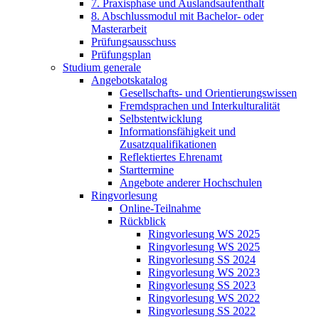
7. Praxisphase und Auslandsaufenthalt
8. Abschlussmodul mit Bachelor- oder
Masterarbeit
Prüfungsausschuss
Prüfungsplan
Studium generale
Angebotskatalog
Gesellschafts- und Orientierungswissen
Fremdsprachen und Interkulturalität
Selbstentwicklung
Informationsfähigkeit und
Zusatzqualifikationen
Reflektiertes Ehrenamt
Starttermine
Angebote anderer Hochschulen
Ringvorlesung
Online-Teilnahme
Rückblick
Ringvorlesung WS 2025
Ringvorlesung WS 2025
Ringvorlesung SS 2024
Ringvorlesung WS 2023
Ringvorlesung SS 2023
Ringvorlesung WS 2022
Ringvorlesung SS 2022