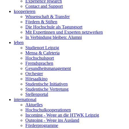
Experience research
Contact and Support
kooperieren
Wissenschaft & Transfer
Fördern & Stiften
Die Hochschule als Tagungsort
Mit Expertinnen und Experten netzwerken
In Verbindung bleiben: Alumni
leben
Studienort Leipzig
Mensa & Cafeteria
Hochschulsport
Fremdsprachen
Gesundheitsmanagement
Orchester
Hörsaalkino
Studentische Initiativen
Studentische Vertretung
Stellenportal
international
Aktuelles
Hochschulkooperationen
Incoming - Wege an die HTWK Leipzig
Outgoing - Wege ins Ausland
Förderprogramme