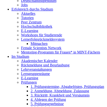
Deutschlandstipendium
Jobs
Erfolgreich durchs Studium
Aktuelles
Tutorien
Peer Zentrum
Hochschulbibliothek
E-Learning
Workshops für Studierende
Lernerfolgsrückmeldesystem
Mitmachen
Female Scientists Network
Mentoring-Programm für Frauen* in MINT-Fächern
Im Studium
Akademischer Kalender
Rückmeldung und Beurlaubung
Lehrveranstaltungen
Lerngruppenräume
E-Learning
Prüfungen
1. Prüfungstermine, Abgabefristen, Prüfungsplan
2. Anmeldung, Abmeldung, Zulassung
3. Rücktritt, Krankheit und Versäumnis
4. Ablegen der Prüfung
5. Prüfungsergebnisse