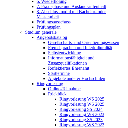
6. Wiederholung
7. Praxisphase und Auslandsaufenthalt
8. Abschlussmodul mit Bachelor- oder
Masterarbeit
Prüfungsausschuss
Prüfungsplan
Studium generale
Angebotskatalog
Gesellschafts- und Orientierungswissen
Fremdsprachen und Interkulturalität
Selbstentwicklung
Informationsfähigkeit und
Zusatzqualifikationen
Reflektiertes Ehrenamt
Starttermine
Angebote anderer Hochschulen
Ringvorlesung
Online-Teilnahme
Rückblick
Ringvorlesung WS 2025
Ringvorlesung WS 2025
Ringvorlesung SS 2024
Ringvorlesung WS 2023
Ringvorlesung SS 2023
Ringvorlesung WS 2022