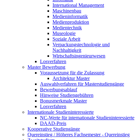
International Management
Maschinenbau
Medieninformatik
Medienproduktion
Medientechnik
Museologie
Soziale Arbeit
Verpackungstechnologie und
Nachhaltigkeit
Wirtschaftsingenieurwesen
Losverfahren
Master Bewerbung
Voraussetzung für die Zulassung
Architektur Master
Auswahlverfahren für Masterstudiengänge
Bewerbungsablauf
Hinweise Studiengebühren
Bonusmerkmale Master
Losverfahren
Internationale Studieninteressierte
NC-Werte für internationale Studieninteressierte
DAAD-Preis
Kooperative Studiengänge
Quereinstieg / Höheres Fachsemester - Quereinstieg