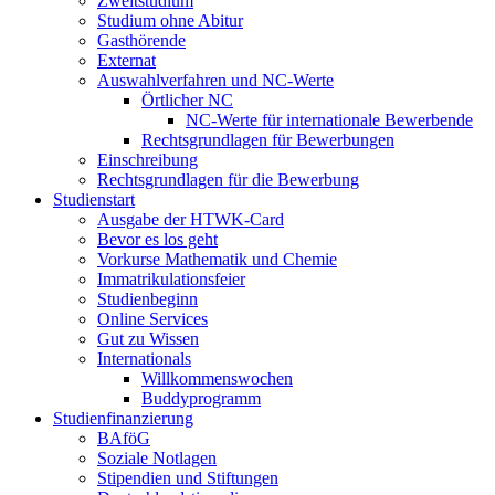
Zweitstudium
Studium ohne Abitur
Gasthörende
Externat
Auswahlverfahren und NC-Werte
Örtlicher NC
NC-Werte für internationale Bewerbende
Rechtsgrundlagen für Bewerbungen
Einschreibung
Rechtsgrundlagen für die Bewerbung
Studienstart
Ausgabe der HTWK-Card
Bevor es los geht
Vorkurse Mathematik und Chemie
Immatrikulationsfeier
Studienbeginn
Online Services
Gut zu Wissen
Internationals
Willkommenswochen
Buddyprogramm
Studienfinanzierung
BAföG
Soziale Notlagen
Stipendien und Stiftungen