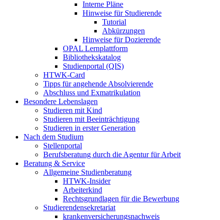
Interne Pläne
Hinweise für Studierende
Tutorial
Abkürzungen
Hinweise für Dozierende
OPAL Lernplattform
Bibliothekskatalog
Studienportal (QIS)
HTWK-Card
Tipps für angehende Absolvierende
Abschluss und Exmatrikulation
Besondere Lebenslagen
Studieren mit Kind
Studieren mit Beeinträchtigung
Studieren in erster Generation
Nach dem Studium
Stellenportal
Berufsberatung durch die Agentur für Arbeit
Beratung & Service
Allgemeine Studienberatung
HTWK-Insider
Arbeiterkind
Rechtsgrundlagen für die Bewerbung
Studierendensekretariat
krankenversicherungsnachweis