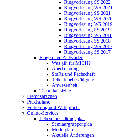
Ringvorlesung SS 2022
Ringvorlesung WS 2021
Ringvorlesung SS 2021
Ringvorlesung WS 2020
Ringvorlesung WS 2019
Ringvorlesung SS 2019
Ringvorlesung WS 2018
Ringvorlesung SS 2018
Ringvorlesung WS 2017
Ringvorlesung SS 2017
Fragen und Antworten
Was gilt für MICH?
Anerkennung
StuRa und Fachschaft
Teilnahmebestätigung
Anwesenheit
Technikausleihe
Fremdsprachen
Praxisphase
Vertiefung und Wahlpflicht
Online-Services
Lehrveranstaltungsplan
Seminargruppenplan
Modulplan
Aktuelle Änderungen