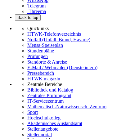
WhatsApp
Telegram
Threema
Back to top
Quicklinks
HTWK-Telefonverzeichnis
Notfall (Unfall, Brand, Havarie)
Mensa-Speiseplan
Stundenpläne
Prüfungen
Standorte & Anreise
E-Mail / Webmailer (Dienste intern)
Pressebereich
HTWK.magazin
Zentrale Bereiche
Bibliothek und Katalog
Zentrales Prüfungsamt
IT-Servicezentrum
Mathematisch-Naturwissensch. Zentrum
Sport
Hochschulkolleg
Akademisches Auslandsamt
Stellenangebote
Stellenportal