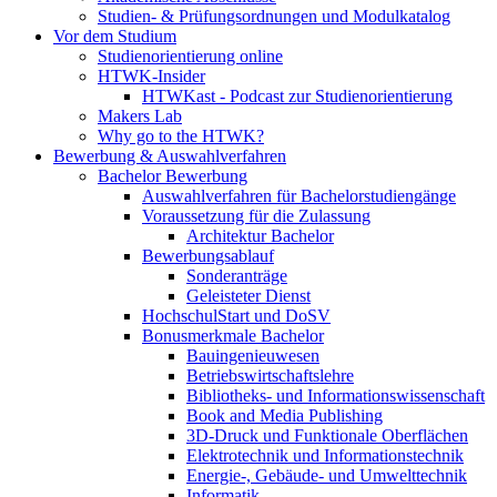
Studien- & Prüfungsordnungen und Modulkatalog
Vor dem Studium
Studienorientierung online
HTWK-Insider
HTWKast - Podcast zur Studienorientierung
Makers Lab
Why go to the HTWK?
Bewerbung & Auswahlverfahren
Bachelor Bewerbung
Auswahlverfahren für Bachelorstudiengänge
Voraussetzung für die Zulassung
Architektur Bachelor
Bewerbungsablauf
Sonderanträge
Geleisteter Dienst
HochschulStart und DoSV
Bonusmerkmale Bachelor
Bauingenieuwesen
Betriebswirtschaftslehre
Bibliotheks- und Informationswissenschaft
Book and Media Publishing
3D-Druck und Funktionale Oberflächen
Elektrotechnik und Informationstechnik
Energie-, Gebäude- und Umwelttechnik
Informatik