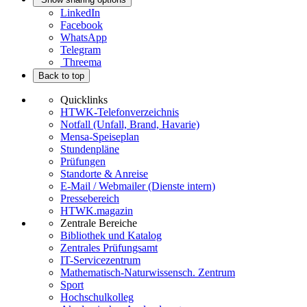
LinkedIn
Facebook
WhatsApp
Telegram
Threema
Back to top
Quicklinks
HTWK-Telefonverzeichnis
Notfall (Unfall, Brand, Havarie)
Mensa-Speiseplan
Stundenpläne
Prüfungen
Standorte & Anreise
E-Mail / Webmailer (Dienste intern)
Pressebereich
HTWK.magazin
Zentrale Bereiche
Bibliothek und Katalog
Zentrales Prüfungsamt
IT-Servicezentrum
Mathematisch-Naturwissensch. Zentrum
Sport
Hochschulkolleg