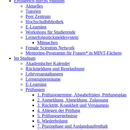
Erfolgreich durchs Studium
Aktuelles
Tutorien
Peer Zentrum
Hochschulbibliothek
E-Learning
Workshops für Studierende
Lernerfolgsrückmeldesystem
Mitmachen
Female Scientists Network
Mentoring-Programm für Frauen* in MINT-Fächern
Im Studium
Akademischer Kalender
Rückmeldung und Beurlaubung
Lehrveranstaltungen
Lerngruppenräume
E-Learning
Prüfungen
1. Prüfungstermine, Abgabefristen, Prüfungsplan
2. Anmeldung, Abmeldung, Zulassung
3. Rücktritt, Krankheit und Versäumnis
4. Ablegen der Prüfung
5. Prüfungsergebnisse
6. Wiederholung
7. Praxisphase und Auslandsaufenthalt