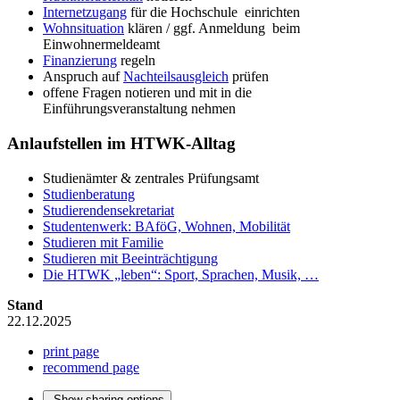
Internetzugang
für die Hochschule einrichten
Wohnsituation
klären / ggf. Anmeldung beim
Einwohnermeldeamt
Finanzierung
regeln
Anspruch auf
Nachteilsausgleich
prüfen
offene Fragen notieren und mit in die
Einführungsveranstaltung nehmen
Anlaufstellen im HTWK-Alltag
Studienämter & zentrales Prüfungsamt
Studienberatung
Studierendensekretariat
Studentenwerk: BAföG, Wohnen, Mobilität
Studieren mit Familie
Studieren mit Beeinträchtigung
Die HTWK „leben“: Sport, Sprachen, Musik, …
Stand
22.12.2025
print page
recommend page
Show sharing options