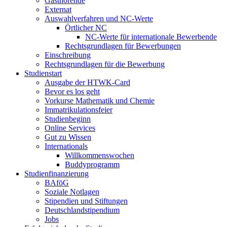
Gasthörende
Externat
Auswahlverfahren und NC-Werte
Örtlicher NC
NC-Werte für internationale Bewerbende
Rechtsgrundlagen für Bewerbungen
Einschreibung
Rechtsgrundlagen für die Bewerbung
Studienstart
Ausgabe der HTWK-Card
Bevor es los geht
Vorkurse Mathematik und Chemie
Immatrikulationsfeier
Studienbeginn
Online Services
Gut zu Wissen
Internationals
Willkommenswochen
Buddyprogramm
Studienfinanzierung
BAföG
Soziale Notlagen
Stipendien und Stiftungen
Deutschlandstipendium
Jobs