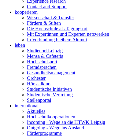
Experience research
Contact and Support
kooperieren
Wissenschaft & Transfer
Fördern & Stiften
Die Hochschule als Tagungsort
Mit Expertinnen und Experten netzwerken
In Verbindung bleiben: Alumni
leben
Studienort Leipzig
Mensa & Cafeteria
Hochschulsport
Fremdsprachen
Gesundheitsmanagement
Orchester
Hörsaalkino
Studentische Initiativen
Studentische Vertretung
Stellenportal
international
Aktuelles
Hochschulkooperationen
Incoming - Wege an die HTWK Leipzig
Outgoing - Wege ins Ausland
Förderprogramme