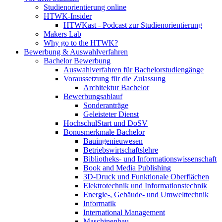
Studienorientierung online
HTWK-Insider
HTWKast - Podcast zur Studienorientierung
Makers Lab
Why go to the HTWK?
Bewerbung & Auswahlverfahren
Bachelor Bewerbung
Auswahlverfahren für Bachelorstudiengänge
Voraussetzung für die Zulassung
Architektur Bachelor
Bewerbungsablauf
Sonderanträge
Geleisteter Dienst
HochschulStart und DoSV
Bonusmerkmale Bachelor
Bauingenieuwesen
Betriebswirtschaftslehre
Bibliotheks- und Informationswissenschaft
Book and Media Publishing
3D-Druck und Funktionale Oberflächen
Elektrotechnik und Informationstechnik
Energie-, Gebäude- und Umwelttechnik
Informatik
International Management
Maschinenbau