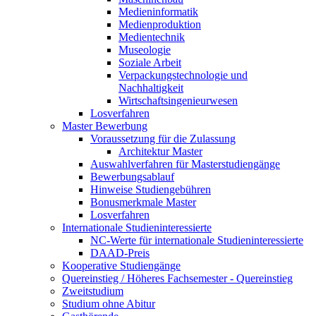
Medieninformatik
Medienproduktion
Medientechnik
Museologie
Soziale Arbeit
Verpackungstechnologie und
Nachhaltigkeit
Wirtschaftsingenieurwesen
Losverfahren
Master Bewerbung
Voraussetzung für die Zulassung
Architektur Master
Auswahlverfahren für Masterstudiengänge
Bewerbungsablauf
Hinweise Studiengebühren
Bonusmerkmale Master
Losverfahren
Internationale Studieninteressierte
NC-Werte für internationale Studieninteressierte
DAAD-Preis
Kooperative Studiengänge
Quereinstieg / Höheres Fachsemester - Quereinstieg
Zweitstudium
Studium ohne Abitur