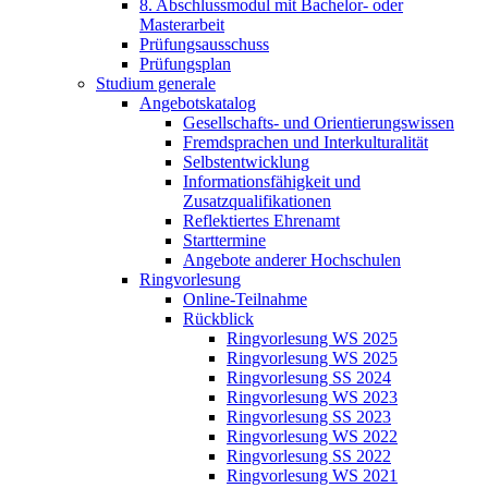
8. Abschlussmodul mit Bachelor- oder
Masterarbeit
Prüfungsausschuss
Prüfungsplan
Studium generale
Angebotskatalog
Gesellschafts- und Orientierungswissen
Fremdsprachen und Interkulturalität
Selbstentwicklung
Informationsfähigkeit und
Zusatzqualifikationen
Reflektiertes Ehrenamt
Starttermine
Angebote anderer Hochschulen
Ringvorlesung
Online-Teilnahme
Rückblick
Ringvorlesung WS 2025
Ringvorlesung WS 2025
Ringvorlesung SS 2024
Ringvorlesung WS 2023
Ringvorlesung SS 2023
Ringvorlesung WS 2022
Ringvorlesung SS 2022
Ringvorlesung WS 2021