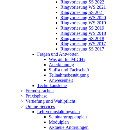
Ringvorlesung SS 2022
Ringvorlesung WS 2021
Ringvorlesung SS 2021
Ringvorlesung WS 2020
Ringvorlesung WS 2019
Ringvorlesung SS 2019
Ringvorlesung WS 2018
Ringvorlesung SS 2018
Ringvorlesung WS 2017
Ringvorlesung SS 2017
Fragen und Antworten
Was gilt für MICH?
Anerkennung
StuRa und Fachschaft
Teilnahmebestätigung
Anwesenheit
Technikausleihe
Fremdsprachen
Praxisphase
Vertiefung und Wahlpflicht
Online-Services
Lehrveranstaltungsplan
Seminargruppenplan
Modulplan
Aktuelle Änderungen