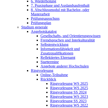
6. Wiederholung
7. Praxisphase und Auslandsaufenthalt
8. Abschlussmodul mit Bachelor- oder
Masterarbeit
Prüfungsausschuss
Prüfungsplan
Studium generale
Angebotskatalog
Gesellschafts- und Orientierungswissen
Fremdsprachen und Interkulturalität
Selbstentwicklung
Informationsfähigkeit und
Zusatzqualifikationen
Reflektiertes Ehrenamt
Starttermine
Angebote anderer Hochschulen
Ringvorlesung
Online-Teilnahme
Rückblick
Ringvorlesung WS 2025
Ringvorlesung WS 2025
Ringvorlesung SS 2024
Ringvorlesung WS 2023
Ringvorlesung SS 2023
Ringvorlesung WS 2022