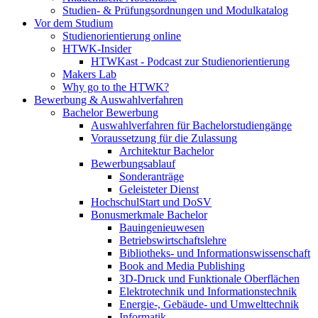
Studien- & Prüfungsordnungen und Modulkatalog
Vor dem Studium
Studienorientierung online
HTWK-Insider
HTWKast - Podcast zur Studienorientierung
Makers Lab
Why go to the HTWK?
Bewerbung & Auswahlverfahren
Bachelor Bewerbung
Auswahlverfahren für Bachelorstudiengänge
Voraussetzung für die Zulassung
Architektur Bachelor
Bewerbungsablauf
Sonderanträge
Geleisteter Dienst
HochschulStart und DoSV
Bonusmerkmale Bachelor
Bauingenieuwesen
Betriebswirtschaftslehre
Bibliotheks- und Informationswissenschaft
Book and Media Publishing
3D-Druck und Funktionale Oberflächen
Elektrotechnik und Informationstechnik
Energie-, Gebäude- und Umwelttechnik
Informatik