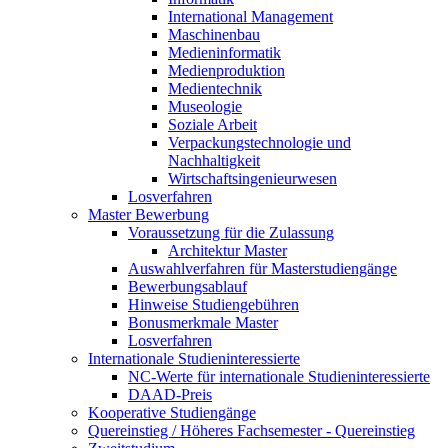
International Management
Maschinenbau
Medieninformatik
Medienproduktion
Medientechnik
Museologie
Soziale Arbeit
Verpackungstechnologie und
Nachhaltigkeit
Wirtschaftsingenieurwesen
Losverfahren
Master Bewerbung
Voraussetzung für die Zulassung
Architektur Master
Auswahlverfahren für Masterstudiengänge
Bewerbungsablauf
Hinweise Studiengebühren
Bonusmerkmale Master
Losverfahren
Internationale Studieninteressierte
NC-Werte für internationale Studieninteressierte
DAAD-Preis
Kooperative Studiengänge
Quereinstieg / Höheres Fachsemester - Quereinstieg