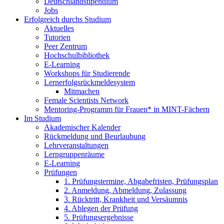
Deutschlandstipendium
Jobs
Erfolgreich durchs Studium
Aktuelles
Tutorien
Peer Zentrum
Hochschulbibliothek
E-Learning
Workshops für Studierende
Lernerfolgsrückmeldesystem
Mitmachen
Female Scientists Network
Mentoring-Programm für Frauen* in MINT-Fächern
Im Studium
Akademischer Kalender
Rückmeldung und Beurlaubung
Lehrveranstaltungen
Lerngruppenräume
E-Learning
Prüfungen
1. Prüfungstermine, Abgabefristen, Prüfungsplan
2. Anmeldung, Abmeldung, Zulassung
3. Rücktritt, Krankheit und Versäumnis
4. Ablegen der Prüfung
5. Prüfungsergebnisse