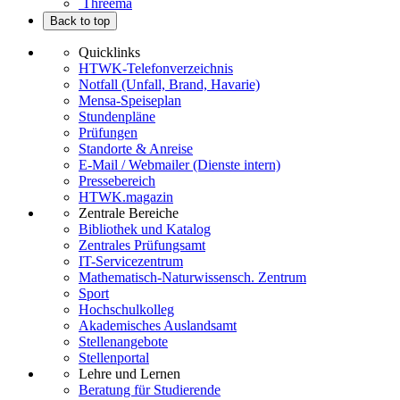
Threema
Back to top
Quicklinks
HTWK-Telefonverzeichnis
Notfall (Unfall, Brand, Havarie)
Mensa-Speiseplan
Stundenpläne
Prüfungen
Standorte & Anreise
E-Mail / Webmailer (Dienste intern)
Pressebereich
HTWK.magazin
Zentrale Bereiche
Bibliothek und Katalog
Zentrales Prüfungsamt
IT-Servicezentrum
Mathematisch-Naturwissensch. Zentrum
Sport
Hochschulkolleg
Akademisches Auslandsamt
Stellenangebote
Stellenportal
Lehre und Lernen
Beratung für Studierende