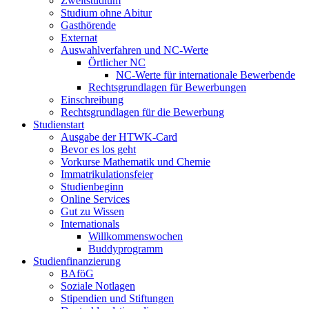
Zweitstudium
Studium ohne Abitur
Gasthörende
Externat
Auswahlverfahren und NC-Werte
Örtlicher NC
NC-Werte für internationale Bewerbende
Rechtsgrundlagen für Bewerbungen
Einschreibung
Rechtsgrundlagen für die Bewerbung
Studienstart
Ausgabe der HTWK-Card
Bevor es los geht
Vorkurse Mathematik und Chemie
Immatrikulationsfeier
Studienbeginn
Online Services
Gut zu Wissen
Internationals
Willkommenswochen
Buddyprogramm
Studienfinanzierung
BAföG
Soziale Notlagen
Stipendien und Stiftungen