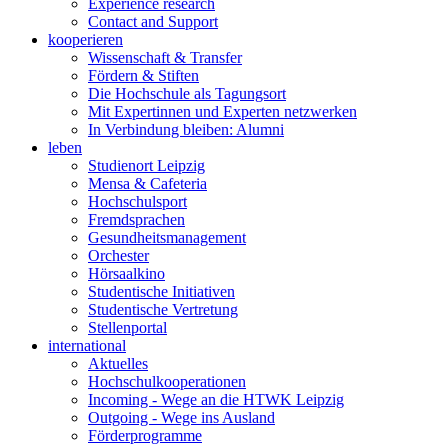
Experience research
Contact and Support
kooperieren
Wissenschaft & Transfer
Fördern & Stiften
Die Hochschule als Tagungsort
Mit Expertinnen und Experten netzwerken
In Verbindung bleiben: Alumni
leben
Studienort Leipzig
Mensa & Cafeteria
Hochschulsport
Fremdsprachen
Gesundheitsmanagement
Orchester
Hörsaalkino
Studentische Initiativen
Studentische Vertretung
Stellenportal
international
Aktuelles
Hochschulkooperationen
Incoming - Wege an die HTWK Leipzig
Outgoing - Wege ins Ausland
Förderprogramme