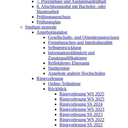
7. Praxisphase und Auslandsaufenthalt
8. Abschlussmodul mit Bachelor- oder
Masterarbeit
Prüfungsausschuss
Prüfungsplan
Studium generale
Angebotskatalog
Gesellschafts- und Orientierungswissen
Fremdsprachen und Interkulturalität
Selbstentwicklung
Informationsfähigkeit und
Zusatzqualifikationen
Reflektiertes Ehrenamt
Starttermine
Angebote anderer Hochschulen
Ringvorlesung
Online-Teilnahme
Rückblick
Ringvorlesung WS 2025
Ringvorlesung WS 2025
Ringvorlesung SS 2024
Ringvorlesung WS 2023
Ringvorlesung SS 2023
Ringvorlesung WS 2022
Ringvorlesung SS 2022