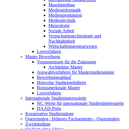
Maschinenbau
Medieninformatik
Medienproduktion
Medientechnik
Museologie
Soziale Arbeit
Verpackungstechnologie und
Nachhaltigkeit
Wirtschaftsingenieurwesen
Losverfahren
Master Bewerbung
Voraussetzung für die Zulassung
Architektur Master
Auswahlverfahren für Masterstudiengänge
Bewerbungsablauf
Hinweise Studiengebühren
Bonusmerkmale Master
Losverfahren
Internationale Studieninteressierte
NC-Werte für internationale Studieninteressierte
DAAD-Preis
Kooperative Studiengänge
Quereinstieg / Höheres Fachsemester - Quereinstieg
Zweitstudium