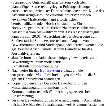
(Stempel und Unterschrift) aller bis zum vorletzten
planmäßigen Semester abgelegten Prüfungsleistungen mit
errechneter ungewichteter Durchschnittsnote* bzw. Kopie des
Abschlusszeugnisses und -urkunde des ersten für den
jeweiligen Masterstudiengang erforderlichen
berufsqualifizierenden Hochschulstudiums. Ein
Nichtvorliegen des erforderlichen Nachweises führt zum
Ausschluss vom Auswahlverfahren. Das Abschlusszeugnis
kann bis zum 20.01. (Ausschlussfrist für Bewerbung zum
Studienstart im Sommersemester) unter Angabe von
Bewerbernummer und Studiengang nachgereicht werden, die
ggf. bessere Abschlussnote ist dann Grundlage für das
Auswahlverfahren.
aktuelle Immatrikulationsbescheinigung bzw. bereits zum
Bewerbungszeitraum vorliegende
Exmatrikulationsbescheinigung
Nachweise für das
Bonussystem
ergänzt um die
entsprechenden Modulbeschreibungen der Module die Sie
ggf. im Bonussystem beantragen
Kopie Studienvertrag bei einer Bewerbung für den
Masterstudiengang Informations- und
Kommunikationstechnik (Einreichung spätestens bei
Einschreibung)
bei einer Bewerbung für den Masterstudiengang Architektur
reichen Sie bitte den Teilnahmenachweis Eignungsfeststellung