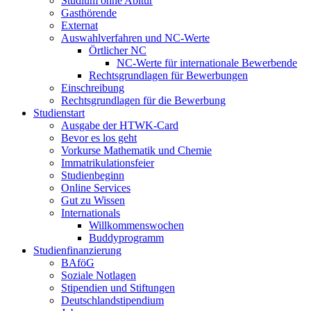
Studium ohne Abitur
Gasthörende
Externat
Auswahlverfahren und NC-Werte
Örtlicher NC
NC-Werte für internationale Bewerbende
Rechtsgrundlagen für Bewerbungen
Einschreibung
Rechtsgrundlagen für die Bewerbung
Studienstart
Ausgabe der HTWK-Card
Bevor es los geht
Vorkurse Mathematik und Chemie
Immatrikulationsfeier
Studienbeginn
Online Services
Gut zu Wissen
Internationals
Willkommenswochen
Buddyprogramm
Studienfinanzierung
BAföG
Soziale Notlagen
Stipendien und Stiftungen
Deutschlandstipendium