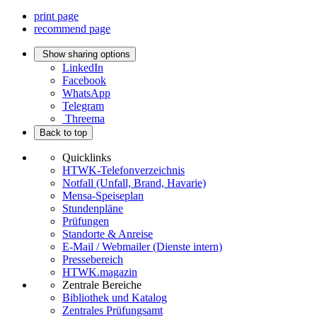
print page
recommend page
Show sharing options
LinkedIn
Facebook
WhatsApp
Telegram
Threema
Back to top
Quicklinks
HTWK-Telefonverzeichnis
Notfall (Unfall, Brand, Havarie)
Mensa-Speiseplan
Stundenpläne
Prüfungen
Standorte & Anreise
E-Mail / Webmailer (Dienste intern)
Pressebereich
HTWK.magazin
Zentrale Bereiche
Bibliothek und Katalog
Zentrales Prüfungsamt