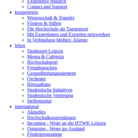
Experience research
Contact and Support
kooperieren
Wissenschaft & Transfer
Fördern & Stiften
Die Hochschule als Tagungsort
Mit Expertinnen und Experten netzwerken
In Verbindung bleiben: Alumni
leben
Studienort Leipzig
Mensa & Cafeteria
Hochschulsport
Fremdsprachen
Gesundheitsmanagement
Orchester
Hörsaalkino
Studentische Initiativen
Studentische Vertretung
Stellenportal
international
Aktuelles
Hochschulkooperationen
Incoming - Wege an die HTWK Leipzig
Outgoing - Wege ins Ausland
Förderprogramme