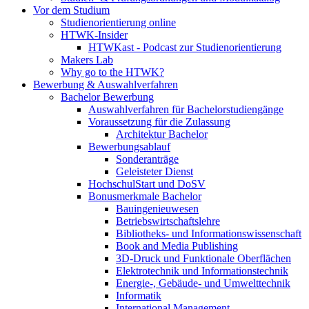
Vor dem Studium
Studienorientierung online
HTWK-Insider
HTWKast - Podcast zur Studienorientierung
Makers Lab
Why go to the HTWK?
Bewerbung & Auswahlverfahren
Bachelor Bewerbung
Auswahlverfahren für Bachelorstudiengänge
Voraussetzung für die Zulassung
Architektur Bachelor
Bewerbungsablauf
Sonderanträge
Geleisteter Dienst
HochschulStart und DoSV
Bonusmerkmale Bachelor
Bauingenieuwesen
Betriebswirtschaftslehre
Bibliotheks- und Informationswissenschaft
Book and Media Publishing
3D-Druck und Funktionale Oberflächen
Elektrotechnik und Informationstechnik
Energie-, Gebäude- und Umwelttechnik
Informatik
International Management