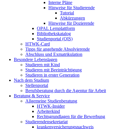
Interne Pläne
Hinweise für Studierende
Tutorial
Abkürzungen
Hinweise für Dozierende
OPAL Lernplattform
Bibliothekskatalog
Studienportal (QIS)
HTWK-Card
Tipps für angehende Absolvierende
Abschluss und Exmatrikulation
Besondere Lebenslagen
Studieren mit Kind
Studieren mit Beeinträchtigung
Studieren in erster Generation
Nach dem Studium
Stellenportal
Berufsberatung durch die Agentur für Arbeit
Beratung & Service
Allgemeine Studienberatung
HTWK-Insider
Arbeiterkind
Rechtsgrundlagen für die Bewerbung
Studierendensekretariat
krankenversicherungsnachweis