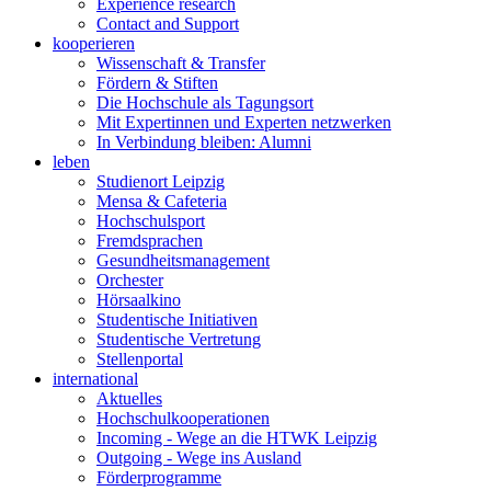
Experience research
Contact and Support
kooperieren
Wissenschaft & Transfer
Fördern & Stiften
Die Hochschule als Tagungsort
Mit Expertinnen und Experten netzwerken
In Verbindung bleiben: Alumni
leben
Studienort Leipzig
Mensa & Cafeteria
Hochschulsport
Fremdsprachen
Gesundheitsmanagement
Orchester
Hörsaalkino
Studentische Initiativen
Studentische Vertretung
Stellenportal
international
Aktuelles
Hochschulkooperationen
Incoming - Wege an die HTWK Leipzig
Outgoing - Wege ins Ausland
Förderprogramme