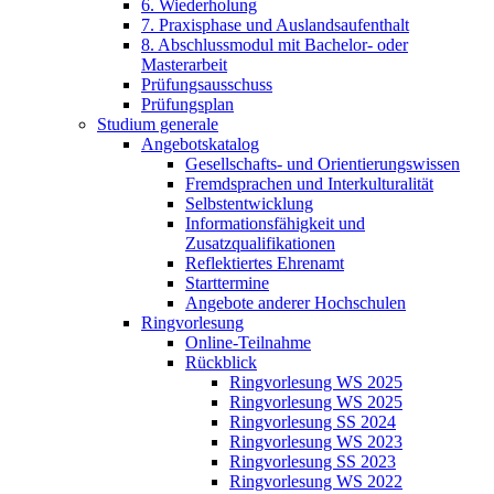
6. Wiederholung
7. Praxisphase und Auslandsaufenthalt
8. Abschlussmodul mit Bachelor- oder
Masterarbeit
Prüfungsausschuss
Prüfungsplan
Studium generale
Angebotskatalog
Gesellschafts- und Orientierungswissen
Fremdsprachen und Interkulturalität
Selbstentwicklung
Informationsfähigkeit und
Zusatzqualifikationen
Reflektiertes Ehrenamt
Starttermine
Angebote anderer Hochschulen
Ringvorlesung
Online-Teilnahme
Rückblick
Ringvorlesung WS 2025
Ringvorlesung WS 2025
Ringvorlesung SS 2024
Ringvorlesung WS 2023
Ringvorlesung SS 2023
Ringvorlesung WS 2022