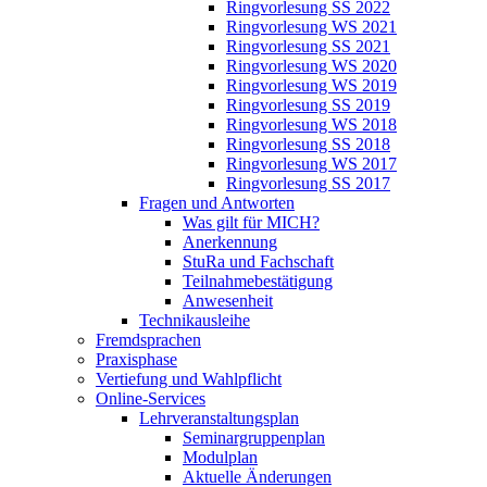
Ringvorlesung SS 2022
Ringvorlesung WS 2021
Ringvorlesung SS 2021
Ringvorlesung WS 2020
Ringvorlesung WS 2019
Ringvorlesung SS 2019
Ringvorlesung WS 2018
Ringvorlesung SS 2018
Ringvorlesung WS 2017
Ringvorlesung SS 2017
Fragen und Antworten
Was gilt für MICH?
Anerkennung
StuRa und Fachschaft
Teilnahmebestätigung
Anwesenheit
Technikausleihe
Fremdsprachen
Praxisphase
Vertiefung und Wahlpflicht
Online-Services
Lehrveranstaltungsplan
Seminargruppenplan
Modulplan
Aktuelle Änderungen