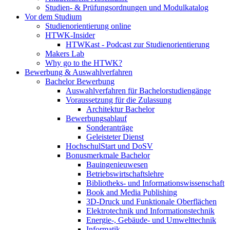
Studien- & Prüfungsordnungen und Modulkatalog
Vor dem Studium
Studienorientierung online
HTWK-Insider
HTWKast - Podcast zur Studienorientierung
Makers Lab
Why go to the HTWK?
Bewerbung & Auswahlverfahren
Bachelor Bewerbung
Auswahlverfahren für Bachelorstudiengänge
Voraussetzung für die Zulassung
Architektur Bachelor
Bewerbungsablauf
Sonderanträge
Geleisteter Dienst
HochschulStart und DoSV
Bonusmerkmale Bachelor
Bauingenieuwesen
Betriebswirtschaftslehre
Bibliotheks- und Informationswissenschaft
Book and Media Publishing
3D-Druck und Funktionale Oberflächen
Elektrotechnik und Informationstechnik
Energie-, Gebäude- und Umwelttechnik
Informatik