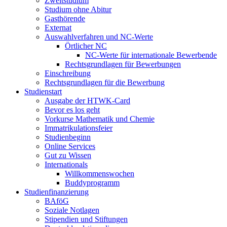
Zweitstudium
Studium ohne Abitur
Gasthörende
Externat
Auswahlverfahren und NC-Werte
Örtlicher NC
NC-Werte für internationale Bewerbende
Rechtsgrundlagen für Bewerbungen
Einschreibung
Rechtsgrundlagen für die Bewerbung
Studienstart
Ausgabe der HTWK-Card
Bevor es los geht
Vorkurse Mathematik und Chemie
Immatrikulationsfeier
Studienbeginn
Online Services
Gut zu Wissen
Internationals
Willkommenswochen
Buddyprogramm
Studienfinanzierung
BAföG
Soziale Notlagen
Stipendien und Stiftungen