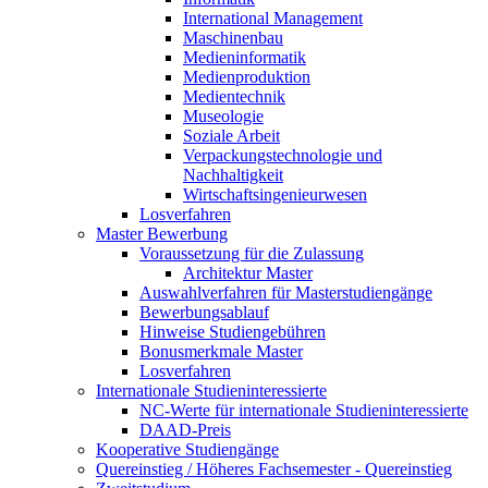
International Management
Maschinenbau
Medieninformatik
Medienproduktion
Medientechnik
Museologie
Soziale Arbeit
Verpackungstechnologie und
Nachhaltigkeit
Wirtschaftsingenieurwesen
Losverfahren
Master Bewerbung
Voraussetzung für die Zulassung
Architektur Master
Auswahlverfahren für Masterstudiengänge
Bewerbungsablauf
Hinweise Studiengebühren
Bonusmerkmale Master
Losverfahren
Internationale Studieninteressierte
NC-Werte für internationale Studieninteressierte
DAAD-Preis
Kooperative Studiengänge
Quereinstieg / Höheres Fachsemester - Quereinstieg