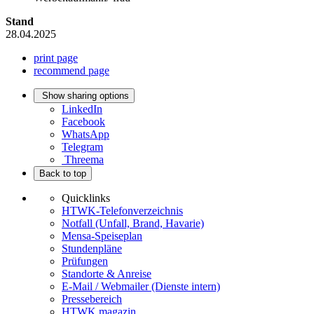
Stand
28.04.2025
print page
recommend page
Show sharing options
LinkedIn
Facebook
WhatsApp
Telegram
Threema
Back to top
Quicklinks
HTWK-Telefonverzeichnis
Notfall (Unfall, Brand, Havarie)
Mensa-Speiseplan
Stundenpläne
Prüfungen
Standorte & Anreise
E-Mail / Webmailer (Dienste intern)
Pressebereich
HTWK.magazin