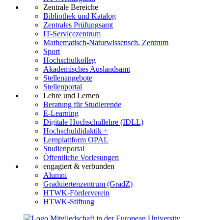
Zentrale Bereiche
Bibliothek und Katalog
Zentrales Prüfungsamt
IT-Servicezentrum
Mathematisch-Naturwissensch. Zentrum
Sport
Hochschulkolleg
Akademisches Auslandsamt
Stellenangebote
Stellenportal
Lehre und Lernen
Beratung für Studierende
E-Learning
Digitale Hochschullehre (IDLL)
Hochschuldidaktik +
Lernplattform OPAL
Studienportal
Öffentliche Vorlesungen
engagiert & verbunden
Alumni
Graduiertenzentrum (GradZ)
HTWK-Förderverein
HTWK-Stiftung