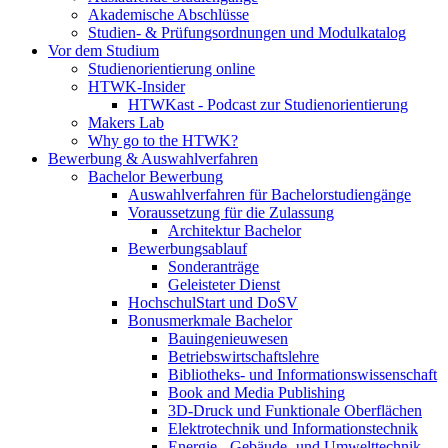
Akademische Abschlüsse
Studien- & Prüfungsordnungen und Modulkatalog
Vor dem Studium
Studienorientierung online
HTWK-Insider
HTWKast - Podcast zur Studienorientierung
Makers Lab
Why go to the HTWK?
Bewerbung & Auswahlverfahren
Bachelor Bewerbung
Auswahlverfahren für Bachelorstudiengänge
Voraussetzung für die Zulassung
Architektur Bachelor
Bewerbungsablauf
Sonderanträge
Geleisteter Dienst
HochschulStart und DoSV
Bonusmerkmale Bachelor
Bauingenieuwesen
Betriebswirtschaftslehre
Bibliotheks- und Informationswissenschaft
Book and Media Publishing
3D-Druck und Funktionale Oberflächen
Elektrotechnik und Informationstechnik
Energie-, Gebäude- und Umwelttechnik