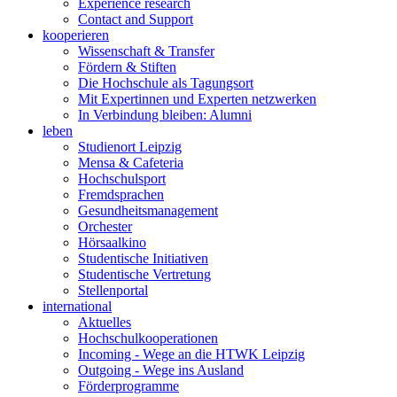
Experience research
Contact and Support
kooperieren
Wissenschaft & Transfer
Fördern & Stiften
Die Hochschule als Tagungsort
Mit Expertinnen und Experten netzwerken
In Verbindung bleiben: Alumni
leben
Studienort Leipzig
Mensa & Cafeteria
Hochschulsport
Fremdsprachen
Gesundheitsmanagement
Orchester
Hörsaalkino
Studentische Initiativen
Studentische Vertretung
Stellenportal
international
Aktuelles
Hochschulkooperationen
Incoming - Wege an die HTWK Leipzig
Outgoing - Wege ins Ausland
Förderprogramme