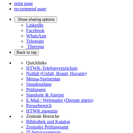
print page
recommend page
Show sharing options
LinkedIn
Facebook
WhatsApp
Telegram
Threema
Back to top
Quicklinks
HTWK-Telefonverzeichnis
Notfall (Unfall, Brand, Havarie)
Mensa-Speiseplan
Stundenpläne
Prüfungen
Standorte & Anreise
E-Mail / Webmailer (Dienste intern)
Pressebereich
HTWK.magazin
Zentrale Bereiche
Bibliothek und Katalog
Zentrales Prüfungsamt
IT-Servicezentrum