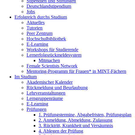
Stipendien und Stiftungen
Deutschlandstipendium
Jobs
Erfolgreich durchs Studium
Aktuelles
Tutorien
Peer Zentrum
Hochschulbibliothek
E-Learning
Workshops für Studierende
Lernerfolgsrückmeldesystem
Mitmachen
Female Scientists Network
Mentoring-Programm für Frauen* in MINT-Fächern
Im Studium
Akademischer Kalender
Rückmeldung und Beurlaubung
Lehrveranstaltungen
Lerngruppenräume
E-Learning
Prüfungen
1. Prüfungstermine, Abgabefristen, Prüfungsplan
2. Anmeldung, Abmeldung, Zulassung
3. Rücktritt, Krankheit und Versäumnis
4. Ablegen der Prüfung