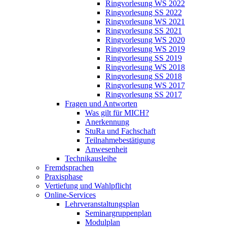
Ringvorlesung WS 2022
Ringvorlesung SS 2022
Ringvorlesung WS 2021
Ringvorlesung SS 2021
Ringvorlesung WS 2020
Ringvorlesung WS 2019
Ringvorlesung SS 2019
Ringvorlesung WS 2018
Ringvorlesung SS 2018
Ringvorlesung WS 2017
Ringvorlesung SS 2017
Fragen und Antworten
Was gilt für MICH?
Anerkennung
StuRa und Fachschaft
Teilnahmebestätigung
Anwesenheit
Technikausleihe
Fremdsprachen
Praxisphase
Vertiefung und Wahlpflicht
Online-Services
Lehrveranstaltungsplan
Seminargruppenplan
Modulplan