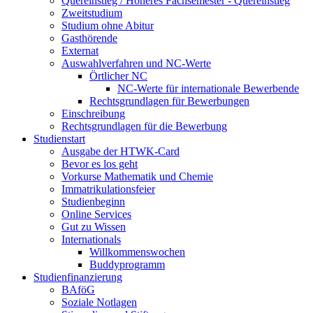
Quereinstieg / Höheres Fachsemester - Quereinstieg
Zweitstudium
Studium ohne Abitur
Gasthörende
Externat
Auswahlverfahren und NC-Werte
Örtlicher NC
NC-Werte für internationale Bewerbende
Rechtsgrundlagen für Bewerbungen
Einschreibung
Rechtsgrundlagen für die Bewerbung
Studienstart
Ausgabe der HTWK-Card
Bevor es los geht
Vorkurse Mathematik und Chemie
Immatrikulationsfeier
Studienbeginn
Online Services
Gut zu Wissen
Internationals
Willkommenswochen
Buddyprogramm
Studienfinanzierung
BAföG
Soziale Notlagen