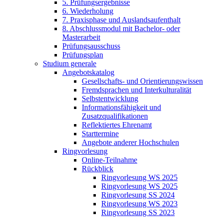
5. Prüfungsergebnisse
6. Wiederholung
7. Praxisphase und Auslandsaufenthalt
8. Abschlussmodul mit Bachelor- oder
Masterarbeit
Prüfungsausschuss
Prüfungsplan
Studium generale
Angebotskatalog
Gesellschafts- und Orientierungswissen
Fremdsprachen und Interkulturalität
Selbstentwicklung
Informationsfähigkeit und
Zusatzqualifikationen
Reflektiertes Ehrenamt
Starttermine
Angebote anderer Hochschulen
Ringvorlesung
Online-Teilnahme
Rückblick
Ringvorlesung WS 2025
Ringvorlesung WS 2025
Ringvorlesung SS 2024
Ringvorlesung WS 2023
Ringvorlesung SS 2023