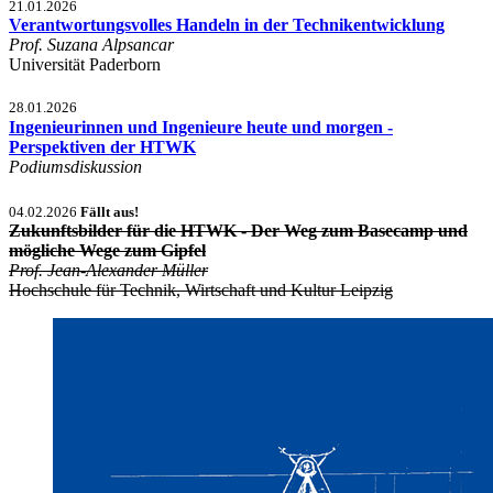
21.01.2026
Verantwortungsvolles Handeln in der Technikentwicklung
Prof. Suzana Alpsancar
Universität Paderborn
28.01.2026
Ingenieurinnen und Ingenieure heute und morgen -
Perspektiven der HTWK
Podiumsdiskussion
04.02.2026
Fällt aus!
Zukunftsbilder für die HTWK - Der Weg zum Basecamp und
mögliche Wege zum Gipfel
Prof. Jean-Alexander Müller
Hochschule für Technik, Wirtschaft und Kultur Leipzig