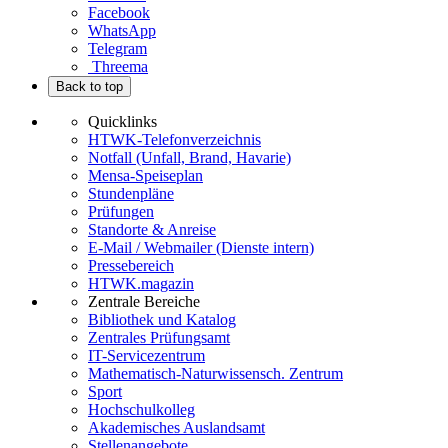
Facebook
WhatsApp
Telegram
Threema
Back to top
Quicklinks
HTWK-Telefonverzeichnis
Notfall (Unfall, Brand, Havarie)
Mensa-Speiseplan
Stundenpläne
Prüfungen
Standorte & Anreise
E-Mail / Webmailer (Dienste intern)
Pressebereich
HTWK.magazin
Zentrale Bereiche
Bibliothek und Katalog
Zentrales Prüfungsamt
IT-Servicezentrum
Mathematisch-Naturwissensch. Zentrum
Sport
Hochschulkolleg
Akademisches Auslandsamt
Stellenangebote