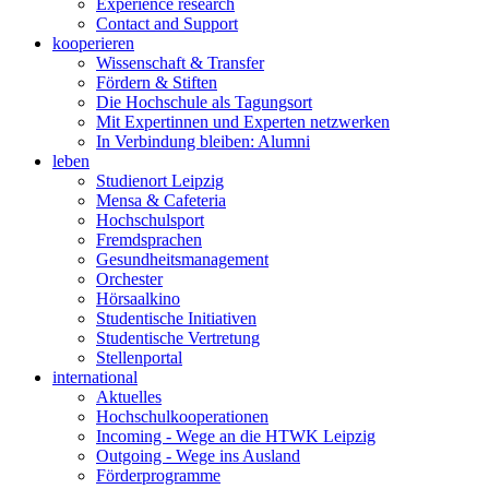
Experience research
Contact and Support
kooperieren
Wissenschaft & Transfer
Fördern & Stiften
Die Hochschule als Tagungsort
Mit Expertinnen und Experten netzwerken
In Verbindung bleiben: Alumni
leben
Studienort Leipzig
Mensa & Cafeteria
Hochschulsport
Fremdsprachen
Gesundheitsmanagement
Orchester
Hörsaalkino
Studentische Initiativen
Studentische Vertretung
Stellenportal
international
Aktuelles
Hochschulkooperationen
Incoming - Wege an die HTWK Leipzig
Outgoing - Wege ins Ausland
Förderprogramme