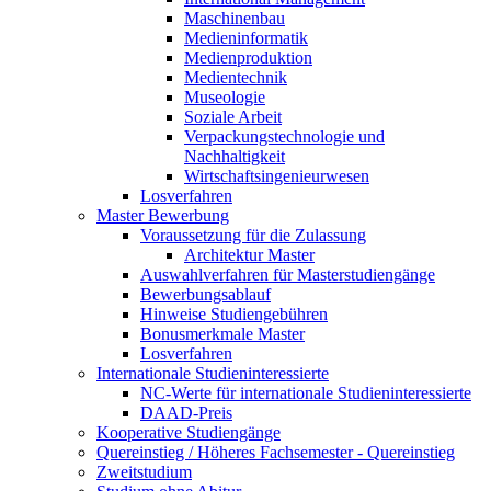
Maschinenbau
Medieninformatik
Medienproduktion
Medientechnik
Museologie
Soziale Arbeit
Verpackungstechnologie und
Nachhaltigkeit
Wirtschaftsingenieurwesen
Losverfahren
Master Bewerbung
Voraussetzung für die Zulassung
Architektur Master
Auswahlverfahren für Masterstudiengänge
Bewerbungsablauf
Hinweise Studiengebühren
Bonusmerkmale Master
Losverfahren
Internationale Studieninteressierte
NC-Werte für internationale Studieninteressierte
DAAD-Preis
Kooperative Studiengänge
Quereinstieg / Höheres Fachsemester - Quereinstieg
Zweitstudium