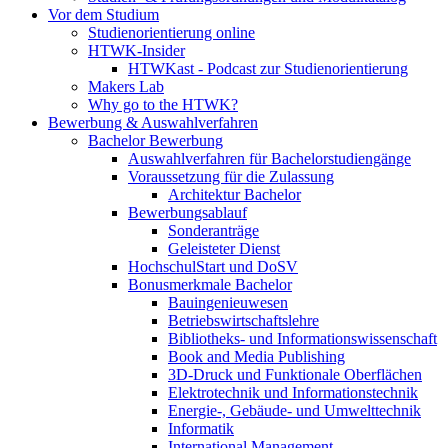
Vor dem Studium
Studienorientierung online
HTWK-Insider
HTWKast - Podcast zur Studienorientierung
Makers Lab
Why go to the HTWK?
Bewerbung & Auswahlverfahren
Bachelor Bewerbung
Auswahlverfahren für Bachelorstudiengänge
Voraussetzung für die Zulassung
Architektur Bachelor
Bewerbungsablauf
Sonderanträge
Geleisteter Dienst
HochschulStart und DoSV
Bonusmerkmale Bachelor
Bauingenieuwesen
Betriebswirtschaftslehre
Bibliotheks- und Informationswissenschaft
Book and Media Publishing
3D-Druck und Funktionale Oberflächen
Elektrotechnik und Informationstechnik
Energie-, Gebäude- und Umwelttechnik
Informatik
International Management