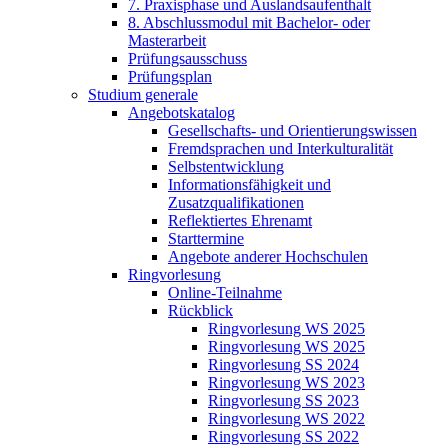
7. Praxisphase und Auslandsaufenthalt
8. Abschlussmodul mit Bachelor- oder
Masterarbeit
Prüfungsausschuss
Prüfungsplan
Studium generale
Angebotskatalog
Gesellschafts- und Orientierungswissen
Fremdsprachen und Interkulturalität
Selbstentwicklung
Informationsfähigkeit und
Zusatzqualifikationen
Reflektiertes Ehrenamt
Starttermine
Angebote anderer Hochschulen
Ringvorlesung
Online-Teilnahme
Rückblick
Ringvorlesung WS 2025
Ringvorlesung WS 2025
Ringvorlesung SS 2024
Ringvorlesung WS 2023
Ringvorlesung SS 2023
Ringvorlesung WS 2022
Ringvorlesung SS 2022