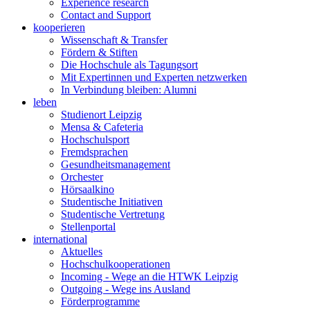
Experience research
Contact and Support
kooperieren
Wissenschaft & Transfer
Fördern & Stiften
Die Hochschule als Tagungsort
Mit Expertinnen und Experten netzwerken
In Verbindung bleiben: Alumni
leben
Studienort Leipzig
Mensa & Cafeteria
Hochschulsport
Fremdsprachen
Gesundheitsmanagement
Orchester
Hörsaalkino
Studentische Initiativen
Studentische Vertretung
Stellenportal
international
Aktuelles
Hochschulkooperationen
Incoming - Wege an die HTWK Leipzig
Outgoing - Wege ins Ausland
Förderprogramme