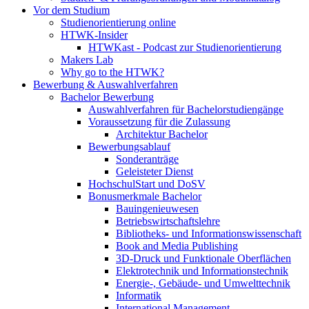
Vor dem Studium
Studienorientierung online
HTWK-Insider
HTWKast - Podcast zur Studienorientierung
Makers Lab
Why go to the HTWK?
Bewerbung & Auswahlverfahren
Bachelor Bewerbung
Auswahlverfahren für Bachelorstudiengänge
Voraussetzung für die Zulassung
Architektur Bachelor
Bewerbungsablauf
Sonderanträge
Geleisteter Dienst
HochschulStart und DoSV
Bonusmerkmale Bachelor
Bauingenieuwesen
Betriebswirtschaftslehre
Bibliotheks- und Informationswissenschaft
Book and Media Publishing
3D-Druck und Funktionale Oberflächen
Elektrotechnik und Informationstechnik
Energie-, Gebäude- und Umwelttechnik
Informatik
International Management