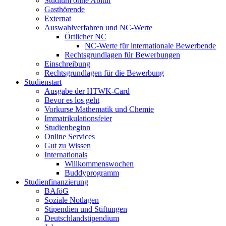
Studium ohne Abitur
Gasthörende
Externat
Auswahlverfahren und NC-Werte
Örtlicher NC
NC-Werte für internationale Bewerbende
Rechtsgrundlagen für Bewerbungen
Einschreibung
Rechtsgrundlagen für die Bewerbung
Studienstart
Ausgabe der HTWK-Card
Bevor es los geht
Vorkurse Mathematik und Chemie
Immatrikulationsfeier
Studienbeginn
Online Services
Gut zu Wissen
Internationals
Willkommenswochen
Buddyprogramm
Studienfinanzierung
BAföG
Soziale Notlagen
Stipendien und Stiftungen
Deutschlandstipendium