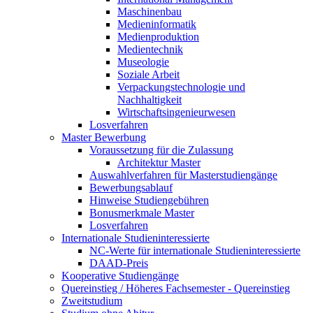
Maschinenbau
Medieninformatik
Medienproduktion
Medientechnik
Museologie
Soziale Arbeit
Verpackungstechnologie und
Nachhaltigkeit
Wirtschaftsingenieurwesen
Losverfahren
Master Bewerbung
Voraussetzung für die Zulassung
Architektur Master
Auswahlverfahren für Masterstudiengänge
Bewerbungsablauf
Hinweise Studiengebühren
Bonusmerkmale Master
Losverfahren
Internationale Studieninteressierte
NC-Werte für internationale Studieninteressierte
DAAD-Preis
Kooperative Studiengänge
Quereinstieg / Höheres Fachsemester - Quereinstieg
Zweitstudium