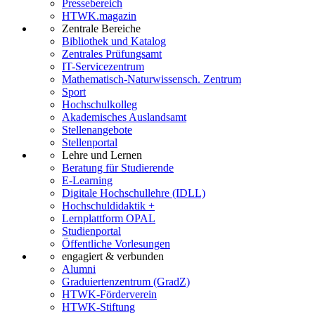
Pressebereich
HTWK.magazin
Zentrale Bereiche
Bibliothek und Katalog
Zentrales Prüfungsamt
IT-Servicezentrum
Mathematisch-Naturwissensch. Zentrum
Sport
Hochschulkolleg
Akademisches Auslandsamt
Stellenangebote
Stellenportal
Lehre und Lernen
Beratung für Studierende
E-Learning
Digitale Hochschullehre (IDLL)
Hochschuldidaktik +
Lernplattform OPAL
Studienportal
Öffentliche Vorlesungen
engagiert & verbunden
Alumni
Graduiertenzentrum (GradZ)
HTWK-Förderverein
HTWK-Stiftung