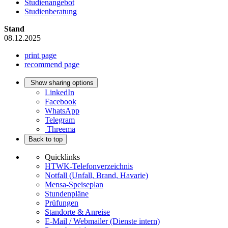
Studienangebot
Studienberatung
Stand
08.12.2025
print page
recommend page
Show sharing options
LinkedIn
Facebook
WhatsApp
Telegram
Threema
Back to top
Quicklinks
HTWK-Telefonverzeichnis
Notfall (Unfall, Brand, Havarie)
Mensa-Speiseplan
Stundenpläne
Prüfungen
Standorte & Anreise
E-Mail / Webmailer (Dienste intern)