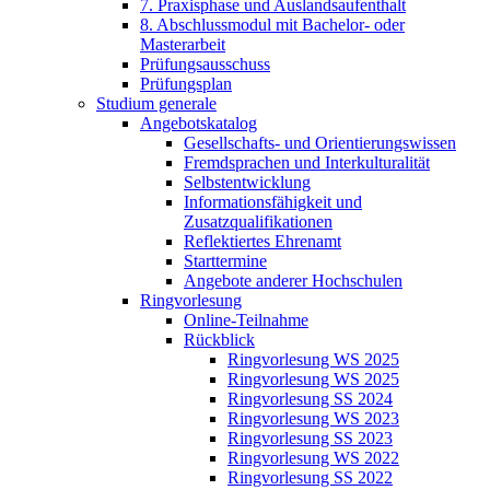
7. Praxisphase und Auslandsaufenthalt
8. Abschlussmodul mit Bachelor- oder
Masterarbeit
Prüfungsausschuss
Prüfungsplan
Studium generale
Angebotskatalog
Gesellschafts- und Orientierungswissen
Fremdsprachen und Interkulturalität
Selbstentwicklung
Informationsfähigkeit und
Zusatzqualifikationen
Reflektiertes Ehrenamt
Starttermine
Angebote anderer Hochschulen
Ringvorlesung
Online-Teilnahme
Rückblick
Ringvorlesung WS 2025
Ringvorlesung WS 2025
Ringvorlesung SS 2024
Ringvorlesung WS 2023
Ringvorlesung SS 2023
Ringvorlesung WS 2022
Ringvorlesung SS 2022