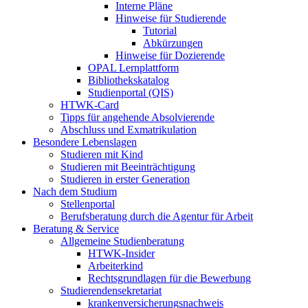
Interne Pläne
Hinweise für Studierende
Tutorial
Abkürzungen
Hinweise für Dozierende
OPAL Lernplattform
Bibliothekskatalog
Studienportal (QIS)
HTWK-Card
Tipps für angehende Absolvierende
Abschluss und Exmatrikulation
Besondere Lebenslagen
Studieren mit Kind
Studieren mit Beeinträchtigung
Studieren in erster Generation
Nach dem Studium
Stellenportal
Berufsberatung durch die Agentur für Arbeit
Beratung & Service
Allgemeine Studienberatung
HTWK-Insider
Arbeiterkind
Rechtsgrundlagen für die Bewerbung
Studierendensekretariat
krankenversicherungsnachweis