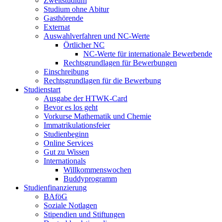
Zweitstudium
Studium ohne Abitur
Gasthörende
Externat
Auswahlverfahren und NC-Werte
Örtlicher NC
NC-Werte für internationale Bewerbende
Rechtsgrundlagen für Bewerbungen
Einschreibung
Rechtsgrundlagen für die Bewerbung
Studienstart
Ausgabe der HTWK-Card
Bevor es los geht
Vorkurse Mathematik und Chemie
Immatrikulationsfeier
Studienbeginn
Online Services
Gut zu Wissen
Internationals
Willkommenswochen
Buddyprogramm
Studienfinanzierung
BAföG
Soziale Notlagen
Stipendien und Stiftungen