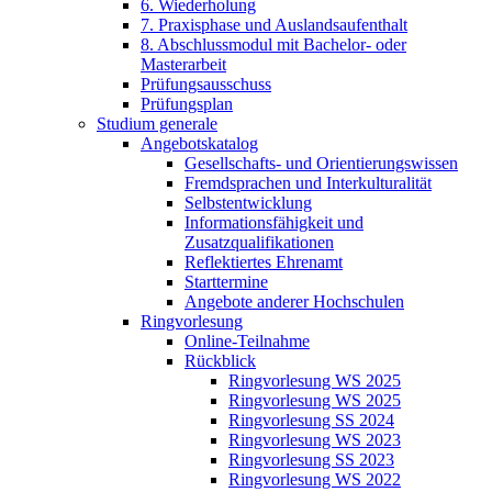
6. Wiederholung
7. Praxisphase und Auslandsaufenthalt
8. Abschlussmodul mit Bachelor- oder
Masterarbeit
Prüfungsausschuss
Prüfungsplan
Studium generale
Angebotskatalog
Gesellschafts- und Orientierungswissen
Fremdsprachen und Interkulturalität
Selbstentwicklung
Informationsfähigkeit und
Zusatzqualifikationen
Reflektiertes Ehrenamt
Starttermine
Angebote anderer Hochschulen
Ringvorlesung
Online-Teilnahme
Rückblick
Ringvorlesung WS 2025
Ringvorlesung WS 2025
Ringvorlesung SS 2024
Ringvorlesung WS 2023
Ringvorlesung SS 2023
Ringvorlesung WS 2022