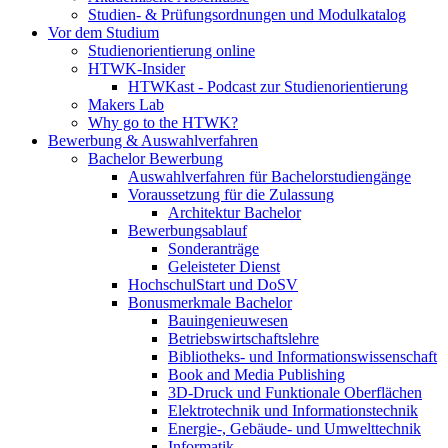
Studien- & Prüfungsordnungen und Modulkatalog
Vor dem Studium
Studienorientierung online
HTWK-Insider
HTWKast - Podcast zur Studienorientierung
Makers Lab
Why go to the HTWK?
Bewerbung & Auswahlverfahren
Bachelor Bewerbung
Auswahlverfahren für Bachelorstudiengänge
Voraussetzung für die Zulassung
Architektur Bachelor
Bewerbungsablauf
Sonderanträge
Geleisteter Dienst
HochschulStart und DoSV
Bonusmerkmale Bachelor
Bauingenieuwesen
Betriebswirtschaftslehre
Bibliotheks- und Informationswissenschaft
Book and Media Publishing
3D-Druck und Funktionale Oberflächen
Elektrotechnik und Informationstechnik
Energie-, Gebäude- und Umwelttechnik
Informatik