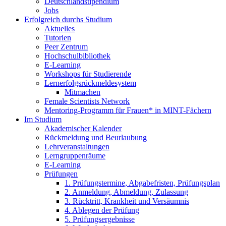
Deutschlandstipendium
Jobs
Erfolgreich durchs Studium
Aktuelles
Tutorien
Peer Zentrum
Hochschulbibliothek
E-Learning
Workshops für Studierende
Lernerfolgsrückmeldesystem
Mitmachen
Female Scientists Network
Mentoring-Programm für Frauen* in MINT-Fächern
Im Studium
Akademischer Kalender
Rückmeldung und Beurlaubung
Lehrveranstaltungen
Lerngruppenräume
E-Learning
Prüfungen
1. Prüfungstermine, Abgabefristen, Prüfungsplan
2. Anmeldung, Abmeldung, Zulassung
3. Rücktritt, Krankheit und Versäumnis
4. Ablegen der Prüfung
5. Prüfungsergebnisse