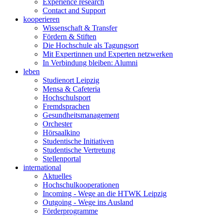
Experience research
Contact and Support
kooperieren
Wissenschaft & Transfer
Fördern & Stiften
Die Hochschule als Tagungsort
Mit Expertinnen und Experten netzwerken
In Verbindung bleiben: Alumni
leben
Studienort Leipzig
Mensa & Cafeteria
Hochschulsport
Fremdsprachen
Gesundheitsmanagement
Orchester
Hörsaalkino
Studentische Initiativen
Studentische Vertretung
Stellenportal
international
Aktuelles
Hochschulkooperationen
Incoming - Wege an die HTWK Leipzig
Outgoing - Wege ins Ausland
Förderprogramme