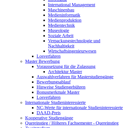
International Management
Maschinenbau
Medieninformatik
Medienproduktion
Medientechnik
Museologie
Soziale Arbeit
Verpackungstechnologie und
Nachhaltigkeit
Wirtschaftsingenieurwesen
Losverfahren
Master Bewerbung
Voraussetzung für die Zulassung
Architektur Master
Auswahlverfahren für Masterstudiengänge
Bewerbungsablauf
Hinweise Studiengebühren
Bonusmerkmale Master
Losverfahren
Internationale Studieninteressierte
NC-Werte für internationale Studieninteressierte
DAAD-Preis
Kooperative Studiengänge
Quereinstieg / Höheres Fachsemester - Quereinstieg