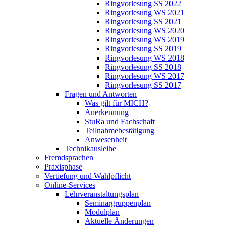
Ringvorlesung SS 2022
Ringvorlesung WS 2021
Ringvorlesung SS 2021
Ringvorlesung WS 2020
Ringvorlesung WS 2019
Ringvorlesung SS 2019
Ringvorlesung WS 2018
Ringvorlesung SS 2018
Ringvorlesung WS 2017
Ringvorlesung SS 2017
Fragen und Antworten
Was gilt für MICH?
Anerkennung
StuRa und Fachschaft
Teilnahmebestätigung
Anwesenheit
Technikausleihe
Fremdsprachen
Praxisphase
Vertiefung und Wahlpflicht
Online-Services
Lehrveranstaltungsplan
Seminargruppenplan
Modulplan
Aktuelle Änderungen