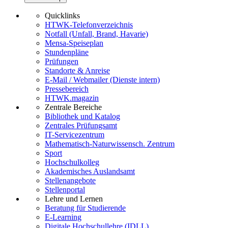
Quicklinks
HTWK-Telefonverzeichnis
Notfall (Unfall, Brand, Havarie)
Mensa-Speiseplan
Stundenpläne
Prüfungen
Standorte & Anreise
E-Mail / Webmailer (Dienste intern)
Pressebereich
HTWK.magazin
Zentrale Bereiche
Bibliothek und Katalog
Zentrales Prüfungsamt
IT-Servicezentrum
Mathematisch-Naturwissensch. Zentrum
Sport
Hochschulkolleg
Akademisches Auslandsamt
Stellenangebote
Stellenportal
Lehre und Lernen
Beratung für Studierende
E-Learning
Digitale Hochschullehre (IDLL)