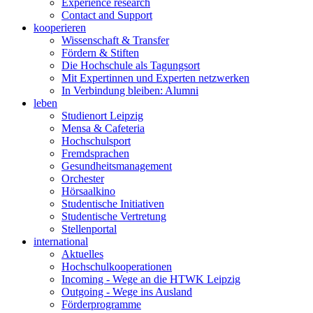
Experience research
Contact and Support
kooperieren
Wissenschaft & Transfer
Fördern & Stiften
Die Hochschule als Tagungsort
Mit Expertinnen und Experten netzwerken
In Verbindung bleiben: Alumni
leben
Studienort Leipzig
Mensa & Cafeteria
Hochschulsport
Fremdsprachen
Gesundheitsmanagement
Orchester
Hörsaalkino
Studentische Initiativen
Studentische Vertretung
Stellenportal
international
Aktuelles
Hochschulkooperationen
Incoming - Wege an die HTWK Leipzig
Outgoing - Wege ins Ausland
Förderprogramme