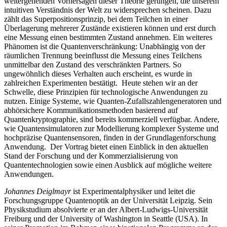
weitergehenden Vorhersagen dieser Theorie gerungen, die unserem
intuitiven Verständnis der Welt zu widersprechen scheinen. Dazu
zählt das Superpositionsprinzip, bei dem Teilchen in einer
Überlagerung mehrerer Zustände existieren können und erst durch
eine Messung einen bestimmten Zustand annehmen. Ein weiteres
Phänomen ist die Quantenverschränkung: Unabhängig von der
räumlichen Trennung beeinflusst die Messung eines Teilchens
unmittelbar den Zustand des verschränkten Partners. So
ungewöhnlich dieses Verhalten auch erscheint, es wurde in
zahlreichen Experimenten bestätigt. ​ Heute stehen wir an der
Schwelle, diese Prinzipien für technologische Anwendungen zu
nutzen. Einige Systeme, wie Quanten-Zufallszahlengeneratoren und
abhörsichere Kommunikationsmethoden basierend auf
Quantenkryptographie, sind bereits kommerziell verfügbar. Andere,
wie Quantensimulatoren zur Modellierung komplexer Systeme und
hochpräzise Quantensensoren, finden in der Grundlagenforschung
Anwendung. ​ Der Vortrag bietet einen Einblick in den aktuellen
Stand der Forschung und der Kommerzialisierung von
Quantentechnologien sowie einen Ausblick auf mögliche weitere
Anwendungen. ​
Johannes Deiglmayr
ist Experimentalphysiker und leitet die
Forschungsgruppe Quantenoptik an der Universität Leipzig. Sein
Physikstudium absolvierte er an der Albert-Ludwigs-Universität
Freiburg und der University of Washington in Seattle (USA). In