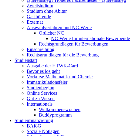
Quereinstieg / Höheres Fachsemester - Quereinstieg
Zweitstudium
Studium ohne Abitur
Gasthörende
Externat
Auswahlverfahren und NC-Werte
Örtlicher NC
NC-Werte für internationale Bewerbende
Rechtsgrundlagen für Bewerbungen
Einschreibung
Rechtsgrundlagen für die Bewerbung
Studienstart
Ausgabe der HTWK-Card
Bevor es los geht
Vorkurse Mathematik und Chemie
Immatrikulationsfeier
Studienbeginn
Online Services
Gut zu Wissen
Internationals
Willkommenswochen
Buddyprogramm
Studienfinanzierung
BAföG
Soziale Notlagen