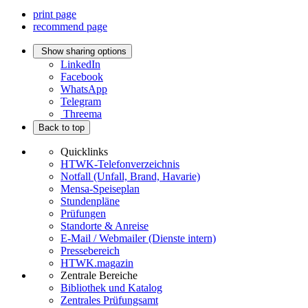
print page
recommend page
Show sharing options
LinkedIn
Facebook
WhatsApp
Telegram
Threema
Back to top
Quicklinks
HTWK-Telefonverzeichnis
Notfall (Unfall, Brand, Havarie)
Mensa-Speiseplan
Stundenpläne
Prüfungen
Standorte & Anreise
E-Mail / Webmailer (Dienste intern)
Pressebereich
HTWK.magazin
Zentrale Bereiche
Bibliothek und Katalog
Zentrales Prüfungsamt