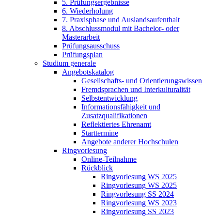
5. Prüfungsergebnisse
6. Wiederholung
7. Praxisphase und Auslandsaufenthalt
8. Abschlussmodul mit Bachelor- oder
Masterarbeit
Prüfungsausschuss
Prüfungsplan
Studium generale
Angebotskatalog
Gesellschafts- und Orientierungswissen
Fremdsprachen und Interkulturalität
Selbstentwicklung
Informationsfähigkeit und
Zusatzqualifikationen
Reflektiertes Ehrenamt
Starttermine
Angebote anderer Hochschulen
Ringvorlesung
Online-Teilnahme
Rückblick
Ringvorlesung WS 2025
Ringvorlesung WS 2025
Ringvorlesung SS 2024
Ringvorlesung WS 2023
Ringvorlesung SS 2023