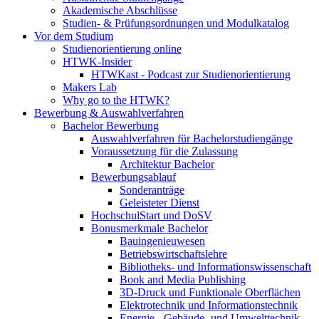
Akademische Abschlüsse
Studien- & Prüfungsordnungen und Modulkatalog
Vor dem Studium
Studienorientierung online
HTWK-Insider
HTWKast - Podcast zur Studienorientierung
Makers Lab
Why go to the HTWK?
Bewerbung & Auswahlverfahren
Bachelor Bewerbung
Auswahlverfahren für Bachelorstudiengänge
Voraussetzung für die Zulassung
Architektur Bachelor
Bewerbungsablauf
Sonderanträge
Geleisteter Dienst
HochschulStart und DoSV
Bonusmerkmale Bachelor
Bauingenieuwesen
Betriebswirtschaftslehre
Bibliotheks- und Informationswissenschaft
Book and Media Publishing
3D-Druck und Funktionale Oberflächen
Elektrotechnik und Informationstechnik
Energie-, Gebäude- und Umwelttechnik