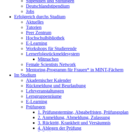
Stipendien und Stiftungen
Deutschlandstipendium
Jobs
Erfolgreich durchs Studium
Aktuelles
Tutorien
Peer Zentrum
Hochschulbibliothek
E-Learning
Workshops für Studierende
Lernerfolgsrückmeldesystem
Mitmachen
Female Scientists Network
Mentoring-Programm für Frauen* in MINT-Fächern
Im Studium
Akademischer Kalender
Rückmeldung und Beurlaubung
Lehrveranstaltungen
Lerngruppenräume
E-Learning
Prüfungen
1. Prüfungstermine, Abgabefristen, Prüfungsplan
2. Anmeldung, Abmeldung, Zulassung
3. Rücktritt, Krankheit und Versäumnis
4. Ablegen der Prüfung