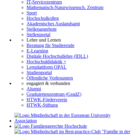
IT-Servicezentrum
Mathematisch-Naturwissensch. Zentrum
Sport
Hochschulkolleg
Akademisches Auslandsamt
Stellenangebote
Stellenportal
Lehre und Lernen
Beratung für Studierende
E-Learning
Digitale Hochschullehre (IDLL)
Hochschuldidaktik +
Lernplattform OPAL
Studienportal
Öffentliche Vorlesungen
engagiert & verbunden
Alumni
Graduiertenzentrum (GradZ)
HTWK-Förderverein
HTWK-Stiftung