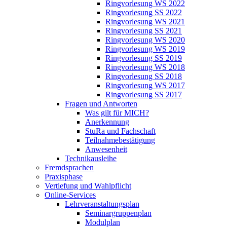
Ringvorlesung WS 2022
Ringvorlesung SS 2022
Ringvorlesung WS 2021
Ringvorlesung SS 2021
Ringvorlesung WS 2020
Ringvorlesung WS 2019
Ringvorlesung SS 2019
Ringvorlesung WS 2018
Ringvorlesung SS 2018
Ringvorlesung WS 2017
Ringvorlesung SS 2017
Fragen und Antworten
Was gilt für MICH?
Anerkennung
StuRa und Fachschaft
Teilnahmebestätigung
Anwesenheit
Technikausleihe
Fremdsprachen
Praxisphase
Vertiefung und Wahlpflicht
Online-Services
Lehrveranstaltungsplan
Seminargruppenplan
Modulplan