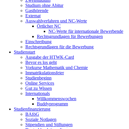
Zweitstudium
Studium ohne Abitur
Gasthörende
Externat
Auswahlverfahren und NC-Werte
Örtlicher NC
NC-Werte für internationale Bewerbende
Rechtsgrundlagen für Bewerbungen
Einschreibung
Rechtsgrundlagen für die Bewerbung
Studienstart
Ausgabe der HTWK-Card
Bevor es los geht
Vorkurse Mathematik und Chemie
Immatrikulationsfeier
Studienbeginn
Online Services
Gut zu Wissen
Internationals
Willkommenswochen
Buddyprogramm
Studienfinanzierung
BAföG
Soziale Notlagen
Stipendien und Stiftungen