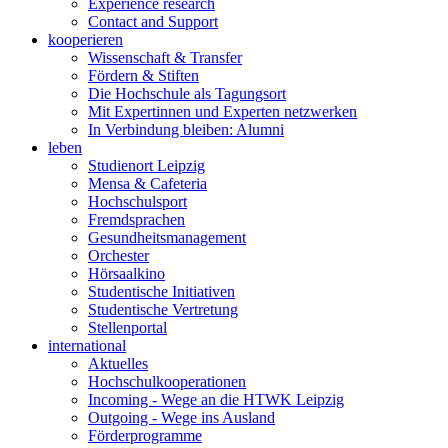
Experience research
Contact and Support
kooperieren
Wissenschaft & Transfer
Fördern & Stiften
Die Hochschule als Tagungsort
Mit Expertinnen und Experten netzwerken
In Verbindung bleiben: Alumni
leben
Studienort Leipzig
Mensa & Cafeteria
Hochschulsport
Fremdsprachen
Gesundheitsmanagement
Orchester
Hörsaalkino
Studentische Initiativen
Studentische Vertretung
Stellenportal
international
Aktuelles
Hochschulkooperationen
Incoming - Wege an die HTWK Leipzig
Outgoing - Wege ins Ausland
Förderprogramme