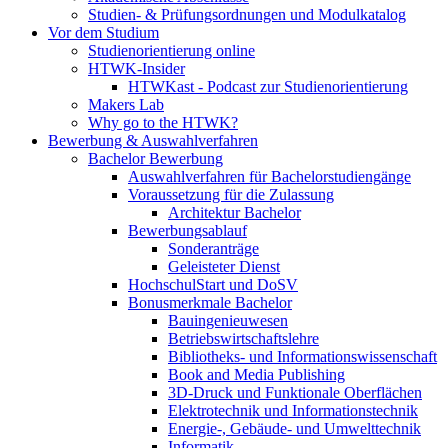
Studien- & Prüfungsordnungen und Modulkatalog
Vor dem Studium
Studienorientierung online
HTWK-Insider
HTWKast - Podcast zur Studienorientierung
Makers Lab
Why go to the HTWK?
Bewerbung & Auswahlverfahren
Bachelor Bewerbung
Auswahlverfahren für Bachelorstudiengänge
Voraussetzung für die Zulassung
Architektur Bachelor
Bewerbungsablauf
Sonderanträge
Geleisteter Dienst
HochschulStart und DoSV
Bonusmerkmale Bachelor
Bauingenieuwesen
Betriebswirtschaftslehre
Bibliotheks- und Informationswissenschaft
Book and Media Publishing
3D-Druck und Funktionale Oberflächen
Elektrotechnik und Informationstechnik
Energie-, Gebäude- und Umwelttechnik
Informatik