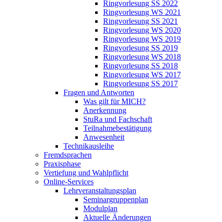
Ringvorlesung SS 2022
Ringvorlesung WS 2021
Ringvorlesung SS 2021
Ringvorlesung WS 2020
Ringvorlesung WS 2019
Ringvorlesung SS 2019
Ringvorlesung WS 2018
Ringvorlesung SS 2018
Ringvorlesung WS 2017
Ringvorlesung SS 2017
Fragen und Antworten
Was gilt für MICH?
Anerkennung
StuRa und Fachschaft
Teilnahmebestätigung
Anwesenheit
Technikausleihe
Fremdsprachen
Praxisphase
Vertiefung und Wahlpflicht
Online-Services
Lehrveranstaltungsplan
Seminargruppenplan
Modulplan
Aktuelle Änderungen