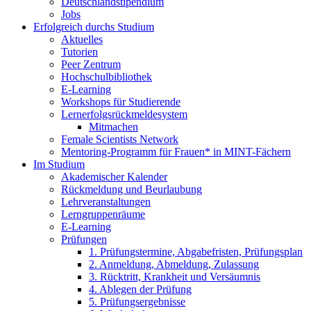
Deutschlandstipendium
Jobs
Erfolgreich durchs Studium
Aktuelles
Tutorien
Peer Zentrum
Hochschulbibliothek
E-Learning
Workshops für Studierende
Lernerfolgsrückmeldesystem
Mitmachen
Female Scientists Network
Mentoring-Programm für Frauen* in MINT-Fächern
Im Studium
Akademischer Kalender
Rückmeldung und Beurlaubung
Lehrveranstaltungen
Lerngruppenräume
E-Learning
Prüfungen
1. Prüfungstermine, Abgabefristen, Prüfungsplan
2. Anmeldung, Abmeldung, Zulassung
3. Rücktritt, Krankheit und Versäumnis
4. Ablegen der Prüfung
5. Prüfungsergebnisse