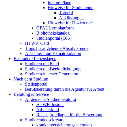
Interne Pläne
Hinweise für Studierende
Tutorial
Abkürzungen
Hinweise für Dozierende
OPAL Lernplattform
Bibliothekskatalog
Studienportal (QIS)
HTWK-Card
Tipps für angehende Absolvierende
Abschluss und Exmatrikulation
Besondere Lebenslagen
Studieren mit Kind
Studieren mit Beeinträchtigung
Studieren in erster Generation
Nach dem Studium
Stellenportal
Berufsberatung durch die Agentur für Arbeit
Beratung & Service
Allgemeine Studienberatung
HTWK-Insider
Arbeiterkind
Rechtsgrundlagen für die Bewerbung
Studierendensekretariat
krankenversicherungsnachweis