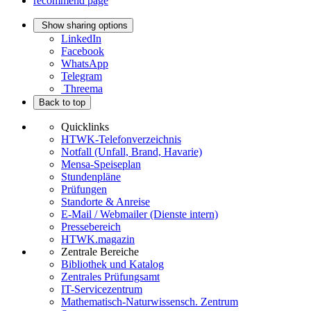
recommend page
Show sharing options
LinkedIn
Facebook
WhatsApp
Telegram
Threema
Back to top
Quicklinks
HTWK-Telefonverzeichnis
Notfall (Unfall, Brand, Havarie)
Mensa-Speiseplan
Stundenpläne
Prüfungen
Standorte & Anreise
E-Mail / Webmailer (Dienste intern)
Pressebereich
HTWK.magazin
Zentrale Bereiche
Bibliothek und Katalog
Zentrales Prüfungsamt
IT-Servicezentrum
Mathematisch-Naturwissensch. Zentrum