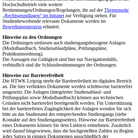
Hochschulbetrieb viele weitere
Bestimmungen/Ordnungen/Regelungen, die auf der
Themenseite
„Rechtsgrundlagen“ im Intranet
zur Verfügung stehen. Für
Studienbewerbende relevante Dokumente werden im
Bewerbungsprozess
erläutert.
Hinweise zu den Ordnungen
Die Ordnungen umfassen auch studiengangsbezogene Anlagen
(Modulhandbuch, Studienablaufpläne, Prüfungspläne,
Praktikumsordnung).
Die Aussagen zur Gültigkeit sind hier nur Navigationshilfe,
verbindlich sind die Schlussbestimmungen der Ordnungen.
Hinweise zur Barrierefreiheit
Die HTWK Leipzig strebt die Barrierefreiheit im digitalen Bereich
an. Die hier verlinkten Dokumente werden schrittweise barrierefrei
umgesetzt. Die Anlagen (integrierter Studienablauf- und
Prüfungsplan sowie Modulhandbuch) können aus technischen
Gründen nicht barrierefrei bereitgestellt werden. Für Unterstützung
bei der barrierefreien Zugänglichkeit der Anlagen wenden Sie sich
bitte an das Studienamt des entsprechenden Studiengangs (siehe
Kontakte auf den Studiengangsseiten). Hinweise zur Barrierefreiheit
eines Dokuments können Sie dem Linktext entnehmen. Zusätzlich
wird darauf hingewiesen, dass die hochgestellten Zahlen zu Beginn
jedes Satzes in einigen Dokumenten ausschließlich der