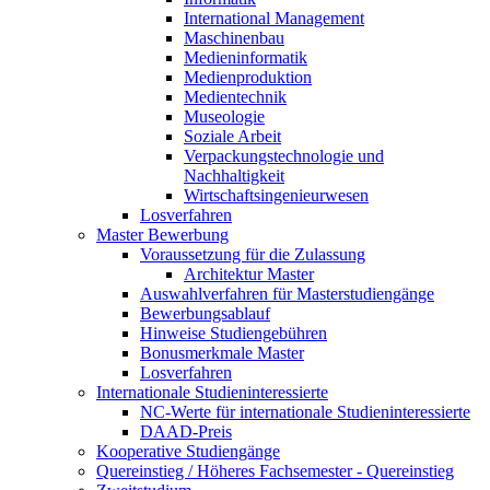
International Management
Maschinenbau
Medieninformatik
Medienproduktion
Medientechnik
Museologie
Soziale Arbeit
Verpackungstechnologie und
Nachhaltigkeit
Wirtschaftsingenieurwesen
Losverfahren
Master Bewerbung
Voraussetzung für die Zulassung
Architektur Master
Auswahlverfahren für Masterstudiengänge
Bewerbungsablauf
Hinweise Studiengebühren
Bonusmerkmale Master
Losverfahren
Internationale Studieninteressierte
NC-Werte für internationale Studieninteressierte
DAAD-Preis
Kooperative Studiengänge
Quereinstieg / Höheres Fachsemester - Quereinstieg