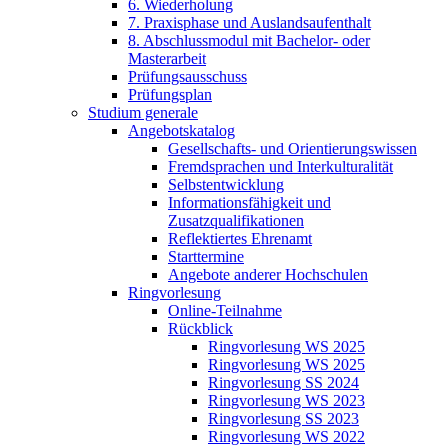
6. Wiederholung
7. Praxisphase und Auslandsaufenthalt
8. Abschlussmodul mit Bachelor- oder
Masterarbeit
Prüfungsausschuss
Prüfungsplan
Studium generale
Angebotskatalog
Gesellschafts- und Orientierungswissen
Fremdsprachen und Interkulturalität
Selbstentwicklung
Informationsfähigkeit und
Zusatzqualifikationen
Reflektiertes Ehrenamt
Starttermine
Angebote anderer Hochschulen
Ringvorlesung
Online-Teilnahme
Rückblick
Ringvorlesung WS 2025
Ringvorlesung WS 2025
Ringvorlesung SS 2024
Ringvorlesung WS 2023
Ringvorlesung SS 2023
Ringvorlesung WS 2022