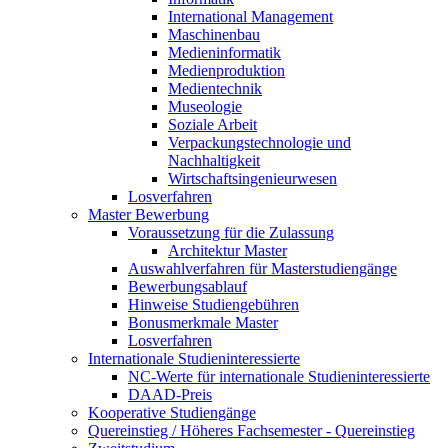
International Management
Maschinenbau
Medieninformatik
Medienproduktion
Medientechnik
Museologie
Soziale Arbeit
Verpackungstechnologie und
Nachhaltigkeit
Wirtschaftsingenieurwesen
Losverfahren
Master Bewerbung
Voraussetzung für die Zulassung
Architektur Master
Auswahlverfahren für Masterstudiengänge
Bewerbungsablauf
Hinweise Studiengebühren
Bonusmerkmale Master
Losverfahren
Internationale Studieninteressierte
NC-Werte für internationale Studieninteressierte
DAAD-Preis
Kooperative Studiengänge
Quereinstieg / Höheres Fachsemester - Quereinstieg