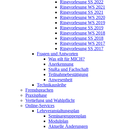
Ringvorlesung SS 2022
Ringvorlesung WS 2021
Ringvorlesung SS 2021
Ringvorlesung WS 2020
Ringvorlesung WS 2019
Ringvorlesung SS 2019
Ringvorlesung WS 2018
Ringvorlesung SS 2018
Ringvorlesung WS 2017
Ringvorlesung SS 2017
Fragen und Antworten
Was gilt für MICH?
Anerkennung
StuRa und Fachschaft
Teilnahmebestätigung
Anwesenheit
Technikausleihe
Fremdsprachen
Praxisphase
Vertiefung und Wahlpflicht
Online-Services
Lehrveranstaltungsplan
Seminargruppenplan
Modulplan
Aktuelle Änderungen