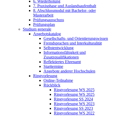
6. Wiederholung
7. Praxisphase und Auslandsaufenthalt
8. Abschlussmodul mit Bachelor- oder
Masterarbeit
Prüfungsausschuss
Prüfungsplan
Studium generale
Angebotskatalog
Gesellschafts- und Orientierungswissen
Fremdsprachen und Interkulturalität
Selbstentwicklung
Informationsfähigkeit und
Zusatzqualifikationen
Reflektiertes Ehrenamt
Starttermine
Angebote anderer Hochschulen
Ringvorlesung
Online-Teilnahme
Rückblick
Ringvorlesung WS 2025
Ringvorlesung WS 2025
Ringvorlesung SS 2024
Ringvorlesung WS 2023
Ringvorlesung SS 2023
Ringvorlesung WS 2022