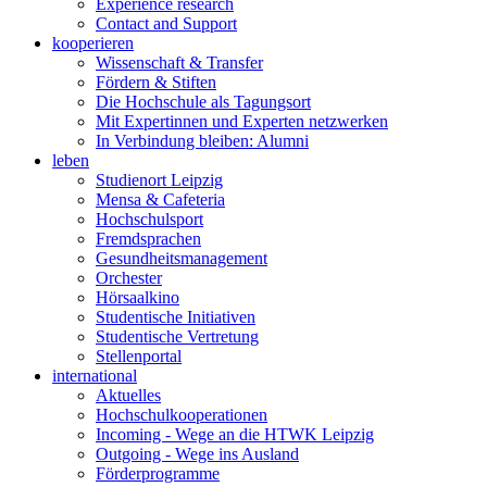
Experience research
Contact and Support
kooperieren
Wissenschaft & Transfer
Fördern & Stiften
Die Hochschule als Tagungsort
Mit Expertinnen und Experten netzwerken
In Verbindung bleiben: Alumni
leben
Studienort Leipzig
Mensa & Cafeteria
Hochschulsport
Fremdsprachen
Gesundheitsmanagement
Orchester
Hörsaalkino
Studentische Initiativen
Studentische Vertretung
Stellenportal
international
Aktuelles
Hochschulkooperationen
Incoming - Wege an die HTWK Leipzig
Outgoing - Wege ins Ausland
Förderprogramme