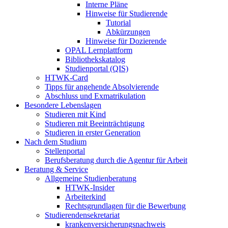
Interne Pläne
Hinweise für Studierende
Tutorial
Abkürzungen
Hinweise für Dozierende
OPAL Lernplattform
Bibliothekskatalog
Studienportal (QIS)
HTWK-Card
Tipps für angehende Absolvierende
Abschluss und Exmatrikulation
Besondere Lebenslagen
Studieren mit Kind
Studieren mit Beeinträchtigung
Studieren in erster Generation
Nach dem Studium
Stellenportal
Berufsberatung durch die Agentur für Arbeit
Beratung & Service
Allgemeine Studienberatung
HTWK-Insider
Arbeiterkind
Rechtsgrundlagen für die Bewerbung
Studierendensekretariat
krankenversicherungsnachweis