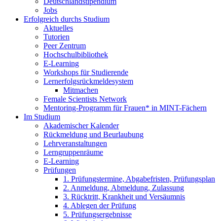
Deutschlandstipendium
Jobs
Erfolgreich durchs Studium
Aktuelles
Tutorien
Peer Zentrum
Hochschulbibliothek
E-Learning
Workshops für Studierende
Lernerfolgsrückmeldesystem
Mitmachen
Female Scientists Network
Mentoring-Programm für Frauen* in MINT-Fächern
Im Studium
Akademischer Kalender
Rückmeldung und Beurlaubung
Lehrveranstaltungen
Lerngruppenräume
E-Learning
Prüfungen
1. Prüfungstermine, Abgabefristen, Prüfungsplan
2. Anmeldung, Abmeldung, Zulassung
3. Rücktritt, Krankheit und Versäumnis
4. Ablegen der Prüfung
5. Prüfungsergebnisse