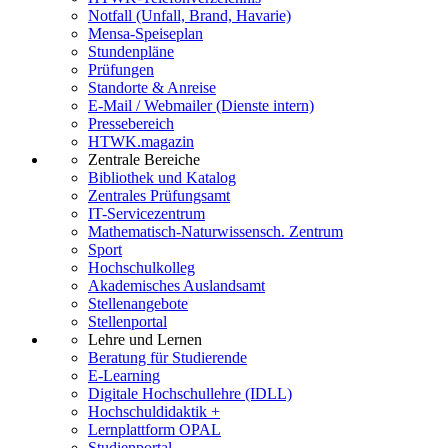
Notfall (Unfall, Brand, Havarie)
Mensa-Speiseplan
Stundenpläne
Prüfungen
Standorte & Anreise
E-Mail / Webmailer (Dienste intern)
Pressebereich
HTWK.magazin
Zentrale Bereiche
Bibliothek und Katalog
Zentrales Prüfungsamt
IT-Servicezentrum
Mathematisch-Naturwissensch. Zentrum
Sport
Hochschulkolleg
Akademisches Auslandsamt
Stellenangebote
Stellenportal
Lehre und Lernen
Beratung für Studierende
E-Learning
Digitale Hochschullehre (IDLL)
Hochschuldidaktik +
Lernplattform OPAL
Studienportal