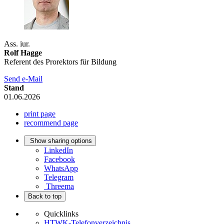
Ass. iur.
Rolf Hagge
Referent des Prorektors für Bildung
Send e-Mail
Stand
01.06.2026
print page
recommend page
Show sharing options
LinkedIn
Facebook
WhatsApp
Telegram
Threema
Back to top
Quicklinks
HTWK-Telefonverzeichnis