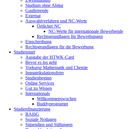
Zweitstudium
Studium ohne Abitur
Gasthörende
Externat
Auswahlverfahren und NC-Werte
Örtlicher NC
NC-Werte für internationale Bewerbende
Rechtsgrundlagen für Bewerbungen
Einschreibung
Rechtsgrundlagen für die Bewerbung
Studienstart
Ausgabe der HTWK-Card
Bevor es los geht
Vorkurse Mathematik und Chemie
Immatrikulationsfeier
Studienbeginn
Online Services
Gut zu Wissen
Internationals
Willkommenswochen
Buddyprogramm
Studienfinanzierung
BAföG
Soziale Notlagen
Stipendien und Stiftungen