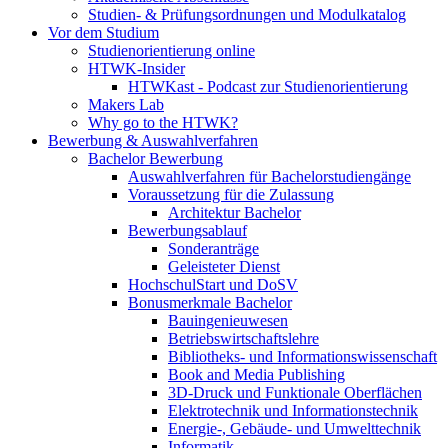
Studien- & Prüfungsordnungen und Modulkatalog
Vor dem Studium
Studienorientierung online
HTWK-Insider
HTWKast - Podcast zur Studienorientierung
Makers Lab
Why go to the HTWK?
Bewerbung & Auswahlverfahren
Bachelor Bewerbung
Auswahlverfahren für Bachelorstudiengänge
Voraussetzung für die Zulassung
Architektur Bachelor
Bewerbungsablauf
Sonderanträge
Geleisteter Dienst
HochschulStart und DoSV
Bonusmerkmale Bachelor
Bauingenieuwesen
Betriebswirtschaftslehre
Bibliotheks- und Informationswissenschaft
Book and Media Publishing
3D-Druck und Funktionale Oberflächen
Elektrotechnik und Informationstechnik
Energie-, Gebäude- und Umwelttechnik
Informatik