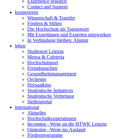
Experience research
Contact and Support
kooperieren
Wissenschaft & Transfer
Fördern & Stiften
Die Hochschule als Tagungsort
Mit Expertinnen und Experten netzwerken
In Verbindung bleiben: Alumni
leben
Studienort Leipzig
Mensa & Cafeteria
Hochschulsport
Fremdsprachen
Gesundheitsmanagement
Orchester
Hörsaalkino
Studentische Initiativen
Studentische Vertretung
Stellenportal
international
Aktuelles
Hochschulkooperationen
Incoming - Wege an die HTWK Leipzig
Outgoing - Wege ins Ausland
Förderprogramme