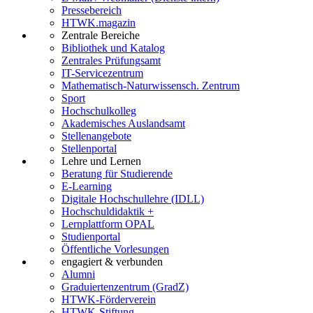
Pressebereich
HTWK.magazin
Zentrale Bereiche
Bibliothek und Katalog
Zentrales Prüfungsamt
IT-Servicezentrum
Mathematisch-Naturwissensch. Zentrum
Sport
Hochschulkolleg
Akademisches Auslandsamt
Stellenangebote
Stellenportal
Lehre und Lernen
Beratung für Studierende
E-Learning
Digitale Hochschullehre (IDLL)
Hochschuldidaktik +
Lernplattform OPAL
Studienportal
Öffentliche Vorlesungen
engagiert & verbunden
Alumni
Graduiertenzentrum (GradZ)
HTWK-Förderverein
HTWK-Stiftung