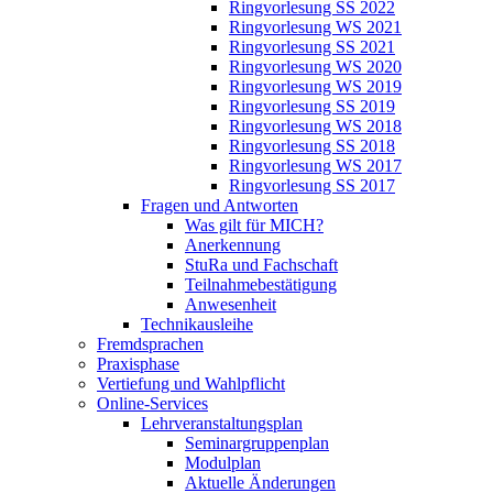
Ringvorlesung SS 2022
Ringvorlesung WS 2021
Ringvorlesung SS 2021
Ringvorlesung WS 2020
Ringvorlesung WS 2019
Ringvorlesung SS 2019
Ringvorlesung WS 2018
Ringvorlesung SS 2018
Ringvorlesung WS 2017
Ringvorlesung SS 2017
Fragen und Antworten
Was gilt für MICH?
Anerkennung
StuRa und Fachschaft
Teilnahmebestätigung
Anwesenheit
Technikausleihe
Fremdsprachen
Praxisphase
Vertiefung und Wahlpflicht
Online-Services
Lehrveranstaltungsplan
Seminargruppenplan
Modulplan
Aktuelle Änderungen