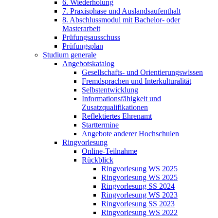
6. Wiederholung
7. Praxisphase und Auslandsaufenthalt
8. Abschlussmodul mit Bachelor- oder
Masterarbeit
Prüfungsausschuss
Prüfungsplan
Studium generale
Angebotskatalog
Gesellschafts- und Orientierungswissen
Fremdsprachen und Interkulturalität
Selbstentwicklung
Informationsfähigkeit und
Zusatzqualifikationen
Reflektiertes Ehrenamt
Starttermine
Angebote anderer Hochschulen
Ringvorlesung
Online-Teilnahme
Rückblick
Ringvorlesung WS 2025
Ringvorlesung WS 2025
Ringvorlesung SS 2024
Ringvorlesung WS 2023
Ringvorlesung SS 2023
Ringvorlesung WS 2022