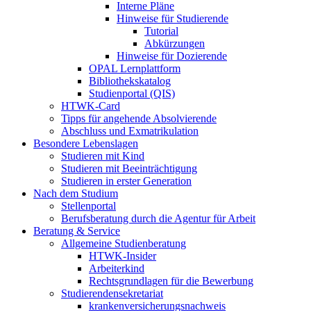
Interne Pläne
Hinweise für Studierende
Tutorial
Abkürzungen
Hinweise für Dozierende
OPAL Lernplattform
Bibliothekskatalog
Studienportal (QIS)
HTWK-Card
Tipps für angehende Absolvierende
Abschluss und Exmatrikulation
Besondere Lebenslagen
Studieren mit Kind
Studieren mit Beeinträchtigung
Studieren in erster Generation
Nach dem Studium
Stellenportal
Berufsberatung durch die Agentur für Arbeit
Beratung & Service
Allgemeine Studienberatung
HTWK-Insider
Arbeiterkind
Rechtsgrundlagen für die Bewerbung
Studierendensekretariat
krankenversicherungsnachweis