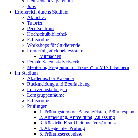
Deutschlandstipendium
Jobs
Erfolgreich durchs Studium
Aktuelles
Tutorien
Peer Zentrum
Hochschulbibliothek
E-Learning
Workshops für Studierende
Lernerfolgsrückmeldesystem
Mitmachen
Female Scientists Network
Mentoring-Programm für Frauen* in MINT-Fächern
Im Studium
Akademischer Kalender
Rückmeldung und Beurlaubung
Lehrveranstaltungen
Lerngruppenräume
E-Learning
Prüfungen
1. Prüfungstermine, Abgabefristen, Prüfungsplan
2. Anmeldung, Abmeldung, Zulassung
3. Rücktritt, Krankheit und Versäumnis
4. Ablegen der Prüfung
5. Prüfungsergebnisse