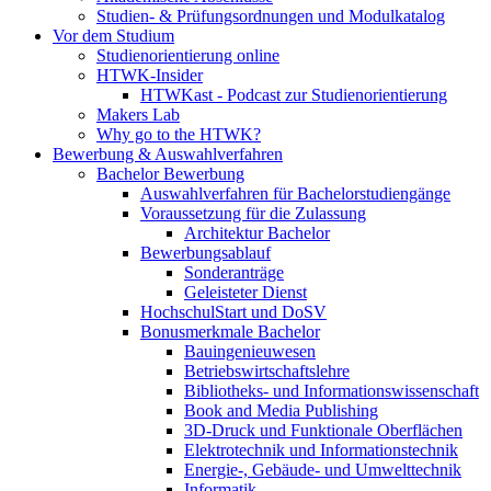
Studien- & Prüfungsordnungen und Modulkatalog
Vor dem Studium
Studienorientierung online
HTWK-Insider
HTWKast - Podcast zur Studienorientierung
Makers Lab
Why go to the HTWK?
Bewerbung & Auswahlverfahren
Bachelor Bewerbung
Auswahlverfahren für Bachelorstudiengänge
Voraussetzung für die Zulassung
Architektur Bachelor
Bewerbungsablauf
Sonderanträge
Geleisteter Dienst
HochschulStart und DoSV
Bonusmerkmale Bachelor
Bauingenieuwesen
Betriebswirtschaftslehre
Bibliotheks- und Informationswissenschaft
Book and Media Publishing
3D-Druck und Funktionale Oberflächen
Elektrotechnik und Informationstechnik
Energie-, Gebäude- und Umwelttechnik
Informatik