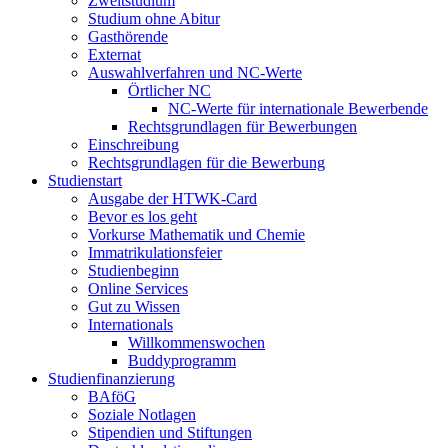
Zweitstudium
Studium ohne Abitur
Gasthörende
Externat
Auswahlverfahren und NC-Werte
Örtlicher NC
NC-Werte für internationale Bewerbende
Rechtsgrundlagen für Bewerbungen
Einschreibung
Rechtsgrundlagen für die Bewerbung
Studienstart
Ausgabe der HTWK-Card
Bevor es los geht
Vorkurse Mathematik und Chemie
Immatrikulationsfeier
Studienbeginn
Online Services
Gut zu Wissen
Internationals
Willkommenswochen
Buddyprogramm
Studienfinanzierung
BAföG
Soziale Notlagen
Stipendien und Stiftungen