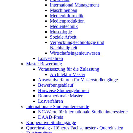
International Management
Maschinenbau
Medieninformatik
Medienproduktion
Medientechnik
Museologie
Soziale Arbeit
Verpackungstechnologie und
Nachhaltigkeit
Wirtschaftsingenieurwesen
Losverfahren
Master Bewerbung
Voraussetzung für die Zulassung
Architektur Master
Auswahlverfahren für Masterstudiengänge
Bewerbungsablauf
Hinweise Studiengebühren
Bonusmerkmale Master
Losverfahren
Internationale Studieninteressierte
NC-Werte für internationale Studieninteressierte
DAAD-Preis
Kooperative Studiengänge
Quereinstieg / Höheres Fachsemester - Quereinstieg