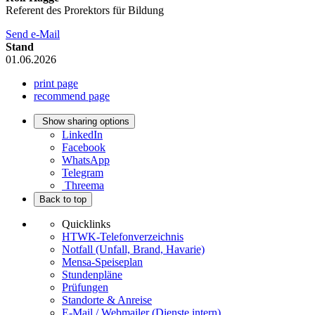
Referent des Prorektors für Bildung
Send e-Mail
Stand
01.06.2026
print page
recommend page
Show sharing options
LinkedIn
Facebook
WhatsApp
Telegram
Threema
Back to top
Quicklinks
HTWK-Telefonverzeichnis
Notfall (Unfall, Brand, Havarie)
Mensa-Speiseplan
Stundenpläne
Prüfungen
Standorte & Anreise
E-Mail / Webmailer (Dienste intern)