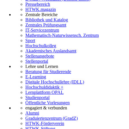
Pressebereich
HTWK.magazin
Zentrale Bereiche
Bibliothek und Katalog
Zentrales Prüfungsamt
IT-Servicezentrum
Mathematisch-Naturwissensch. Zentrum
Sport
Hochschulkolleg
Akademisches Auslandsamt
Stellenangebote
Stellenportal
Lehre und Lernen
Beratung für Studierende
E-Learning
Digitale Hochschullehre (IDLL)
Hochschuldidaktik +
Lernplattform OPAL
Studienportal
Öffentliche Vorlesungen
engagiert & verbunden
Alumni
Graduiertenzentrum (GradZ)
HTWK-Förderverein
HTWK-Stiftung