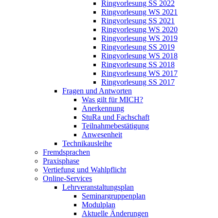
Ringvorlesung SS 2022
Ringvorlesung WS 2021
Ringvorlesung SS 2021
Ringvorlesung WS 2020
Ringvorlesung WS 2019
Ringvorlesung SS 2019
Ringvorlesung WS 2018
Ringvorlesung SS 2018
Ringvorlesung WS 2017
Ringvorlesung SS 2017
Fragen und Antworten
Was gilt für MICH?
Anerkennung
StuRa und Fachschaft
Teilnahmebestätigung
Anwesenheit
Technikausleihe
Fremdsprachen
Praxisphase
Vertiefung und Wahlpflicht
Online-Services
Lehrveranstaltungsplan
Seminargruppenplan
Modulplan
Aktuelle Änderungen