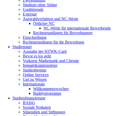
Zweitstudium
Studium ohne Abitur
Gasthörende
Externat
Auswahlverfahren und NC-Werte
Örtlicher NC
NC-Werte für internationale Bewerbende
Rechtsgrundlagen für Bewerbungen
Einschreibung
Rechtsgrundlagen für die Bewerbung
Studienstart
Ausgabe der HTWK-Card
Bevor es los geht
Vorkurse Mathematik und Chemie
Immatrikulationsfeier
Studienbeginn
Online Services
Gut zu Wissen
Internationals
Willkommenswochen
Buddyprogramm
Studienfinanzierung
BAföG
Soziale Notlagen
Stipendien und Stiftungen