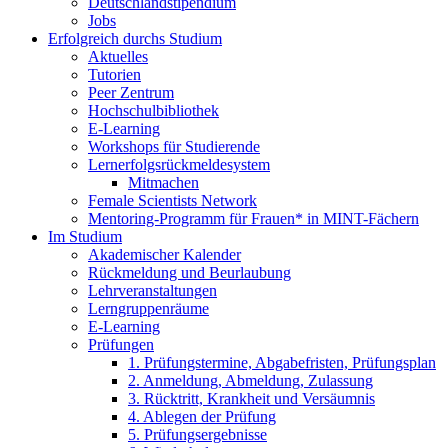
Deutschlandstipendium
Jobs
Erfolgreich durchs Studium
Aktuelles
Tutorien
Peer Zentrum
Hochschulbibliothek
E-Learning
Workshops für Studierende
Lernerfolgsrückmeldesystem
Mitmachen
Female Scientists Network
Mentoring-Programm für Frauen* in MINT-Fächern
Im Studium
Akademischer Kalender
Rückmeldung und Beurlaubung
Lehrveranstaltungen
Lerngruppenräume
E-Learning
Prüfungen
1. Prüfungstermine, Abgabefristen, Prüfungsplan
2. Anmeldung, Abmeldung, Zulassung
3. Rücktritt, Krankheit und Versäumnis
4. Ablegen der Prüfung
5. Prüfungsergebnisse