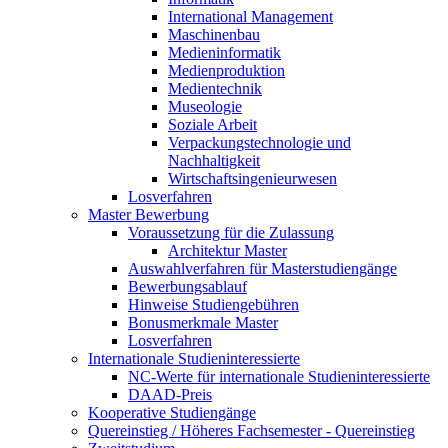
International Management
Maschinenbau
Medieninformatik
Medienproduktion
Medientechnik
Museologie
Soziale Arbeit
Verpackungstechnologie und
Nachhaltigkeit
Wirtschaftsingenieurwesen
Losverfahren
Master Bewerbung
Voraussetzung für die Zulassung
Architektur Master
Auswahlverfahren für Masterstudiengänge
Bewerbungsablauf
Hinweise Studiengebühren
Bonusmerkmale Master
Losverfahren
Internationale Studieninteressierte
NC-Werte für internationale Studieninteressierte
DAAD-Preis
Kooperative Studiengänge
Quereinstieg / Höheres Fachsemester - Quereinstieg