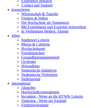
Experience research
Contact and Support
kooperieren
Wissenschaft & Transfer
Fördern & Stiften
Die Hochschule als Tagungsort
Mit Expertinnen und Experten netzwerken
In Verbindung bleiben: Alumni
leben
Studienort Leipzig
Mensa & Cafeteria
Hochschulsport
Fremdsprachen
Gesundheitsmanagement
Orchester
Hörsaalkino
Studentische Initiativen
Studentische Vertretung
Stellenportal
international
Aktuelles
Hochschulkooperationen
Incoming - Wege an die HTWK Leipzig
Outgoing - Wege ins Ausland
Förderprogramme