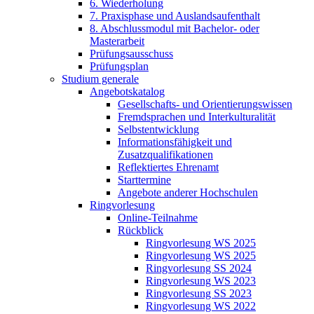
6. Wiederholung
7. Praxisphase und Auslandsaufenthalt
8. Abschlussmodul mit Bachelor- oder
Masterarbeit
Prüfungsausschuss
Prüfungsplan
Studium generale
Angebotskatalog
Gesellschafts- und Orientierungswissen
Fremdsprachen und Interkulturalität
Selbstentwicklung
Informationsfähigkeit und
Zusatzqualifikationen
Reflektiertes Ehrenamt
Starttermine
Angebote anderer Hochschulen
Ringvorlesung
Online-Teilnahme
Rückblick
Ringvorlesung WS 2025
Ringvorlesung WS 2025
Ringvorlesung SS 2024
Ringvorlesung WS 2023
Ringvorlesung SS 2023
Ringvorlesung WS 2022