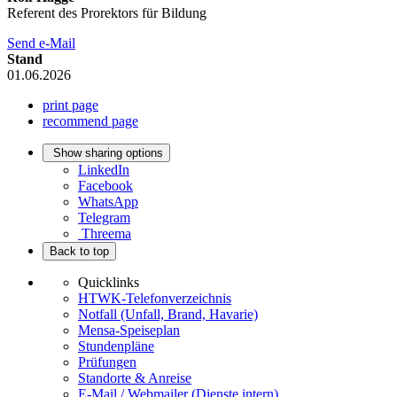
Referent des Prorektors für Bildung
Send e-Mail
Stand
01.06.2026
print page
recommend page
Show sharing options
LinkedIn
Facebook
WhatsApp
Telegram
Threema
Back to top
Quicklinks
HTWK-Telefonverzeichnis
Notfall (Unfall, Brand, Havarie)
Mensa-Speiseplan
Stundenpläne
Prüfungen
Standorte & Anreise
E-Mail / Webmailer (Dienste intern)