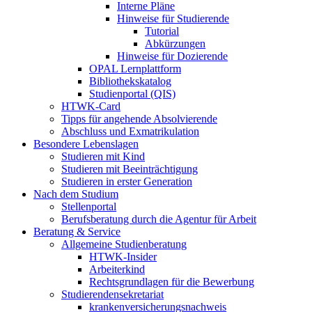
Interne Pläne
Hinweise für Studierende
Tutorial
Abkürzungen
Hinweise für Dozierende
OPAL Lernplattform
Bibliothekskatalog
Studienportal (QIS)
HTWK-Card
Tipps für angehende Absolvierende
Abschluss und Exmatrikulation
Besondere Lebenslagen
Studieren mit Kind
Studieren mit Beeinträchtigung
Studieren in erster Generation
Nach dem Studium
Stellenportal
Berufsberatung durch die Agentur für Arbeit
Beratung & Service
Allgemeine Studienberatung
HTWK-Insider
Arbeiterkind
Rechtsgrundlagen für die Bewerbung
Studierendensekretariat
krankenversicherungsnachweis