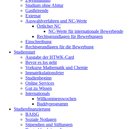
Zweitstudium
Studium ohne Abitur
Gasthörende
Externat
Auswahlverfahren und NC-Werte
Örtlicher NC
NC-Werte für internationale Bewerbende
Rechtsgrundlagen für Bewerbungen
Einschreibung
Rechtsgrundlagen für die Bewerbung
Studienstart
Ausgabe der HTWK-Card
Bevor es los geht
Vorkurse Mathematik und Chemie
Immatrikulationsfeier
Studienbeginn
Online Services
Gut zu Wissen
Internationals
Willkommenswochen
Buddyprogramm
Studienfinanzierung
BAföG
Soziale Notlagen
Stipendien und Stiftungen