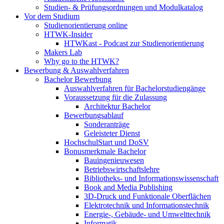
Studien- & Prüfungsordnungen und Modulkatalog
Vor dem Studium
Studienorientierung online
HTWK-Insider
HTWKast - Podcast zur Studienorientierung
Makers Lab
Why go to the HTWK?
Bewerbung & Auswahlverfahren
Bachelor Bewerbung
Auswahlverfahren für Bachelorstudiengänge
Voraussetzung für die Zulassung
Architektur Bachelor
Bewerbungsablauf
Sonderanträge
Geleisteter Dienst
HochschulStart und DoSV
Bonusmerkmale Bachelor
Bauingenieuwesen
Betriebswirtschaftslehre
Bibliotheks- und Informationswissenschaft
Book and Media Publishing
3D-Druck und Funktionale Oberflächen
Elektrotechnik und Informationstechnik
Energie-, Gebäude- und Umwelttechnik
Informatik