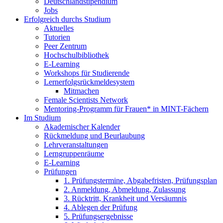
Deutschlandstipendium
Jobs
Erfolgreich durchs Studium
Aktuelles
Tutorien
Peer Zentrum
Hochschulbibliothek
E-Learning
Workshops für Studierende
Lernerfolgsrückmeldesystem
Mitmachen
Female Scientists Network
Mentoring-Programm für Frauen* in MINT-Fächern
Im Studium
Akademischer Kalender
Rückmeldung und Beurlaubung
Lehrveranstaltungen
Lerngruppenräume
E-Learning
Prüfungen
1. Prüfungstermine, Abgabefristen, Prüfungsplan
2. Anmeldung, Abmeldung, Zulassung
3. Rücktritt, Krankheit und Versäumnis
4. Ablegen der Prüfung
5. Prüfungsergebnisse