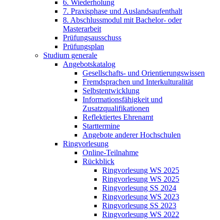
6. Wiederholung
7. Praxisphase und Auslandsaufenthalt
8. Abschlussmodul mit Bachelor- oder
Masterarbeit
Prüfungsausschuss
Prüfungsplan
Studium generale
Angebotskatalog
Gesellschafts- und Orientierungswissen
Fremdsprachen und Interkulturalität
Selbstentwicklung
Informationsfähigkeit und
Zusatzqualifikationen
Reflektiertes Ehrenamt
Starttermine
Angebote anderer Hochschulen
Ringvorlesung
Online-Teilnahme
Rückblick
Ringvorlesung WS 2025
Ringvorlesung WS 2025
Ringvorlesung SS 2024
Ringvorlesung WS 2023
Ringvorlesung SS 2023
Ringvorlesung WS 2022