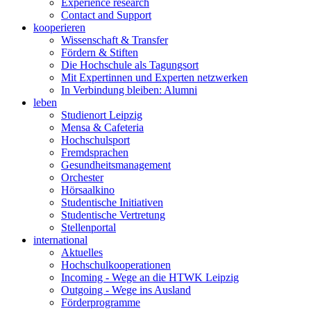
Experience research
Contact and Support
kooperieren
Wissenschaft & Transfer
Fördern & Stiften
Die Hochschule als Tagungsort
Mit Expertinnen und Experten netzwerken
In Verbindung bleiben: Alumni
leben
Studienort Leipzig
Mensa & Cafeteria
Hochschulsport
Fremdsprachen
Gesundheitsmanagement
Orchester
Hörsaalkino
Studentische Initiativen
Studentische Vertretung
Stellenportal
international
Aktuelles
Hochschulkooperationen
Incoming - Wege an die HTWK Leipzig
Outgoing - Wege ins Ausland
Förderprogramme