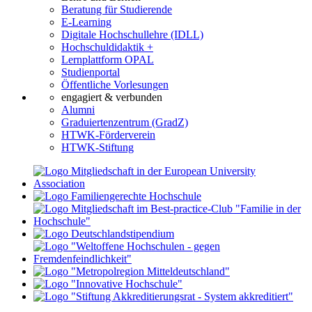
Beratung für Studierende
E-Learning
Digitale Hochschullehre (IDLL)
Hochschuldidaktik +
Lernplattform OPAL
Studienportal
Öffentliche Vorlesungen
engagiert & verbunden
Alumni
Graduiertenzentrum (GradZ)
HTWK-Förderverein
HTWK-Stiftung