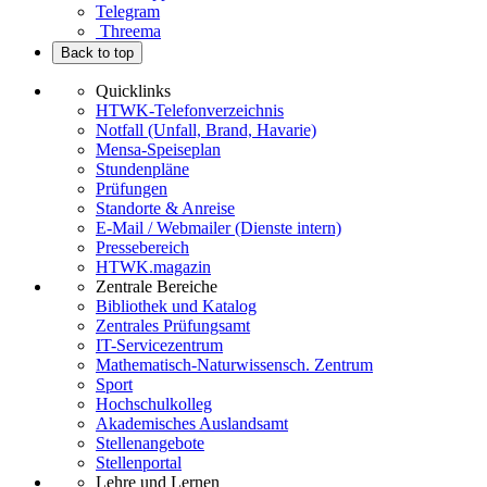
Telegram
Threema
Back to top
Quicklinks
HTWK-Telefonverzeichnis
Notfall (Unfall, Brand, Havarie)
Mensa-Speiseplan
Stundenpläne
Prüfungen
Standorte & Anreise
E-Mail / Webmailer (Dienste intern)
Pressebereich
HTWK.magazin
Zentrale Bereiche
Bibliothek und Katalog
Zentrales Prüfungsamt
IT-Servicezentrum
Mathematisch-Naturwissensch. Zentrum
Sport
Hochschulkolleg
Akademisches Auslandsamt
Stellenangebote
Stellenportal
Lehre und Lernen