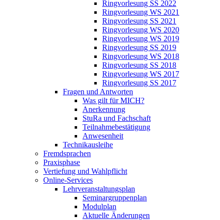
Ringvorlesung SS 2022
Ringvorlesung WS 2021
Ringvorlesung SS 2021
Ringvorlesung WS 2020
Ringvorlesung WS 2019
Ringvorlesung SS 2019
Ringvorlesung WS 2018
Ringvorlesung SS 2018
Ringvorlesung WS 2017
Ringvorlesung SS 2017
Fragen und Antworten
Was gilt für MICH?
Anerkennung
StuRa und Fachschaft
Teilnahmebestätigung
Anwesenheit
Technikausleihe
Fremdsprachen
Praxisphase
Vertiefung und Wahlpflicht
Online-Services
Lehrveranstaltungsplan
Seminargruppenplan
Modulplan
Aktuelle Änderungen