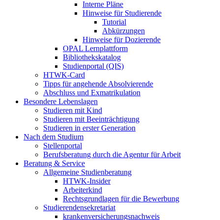
Interne Pläne
Hinweise für Studierende
Tutorial
Abkürzungen
Hinweise für Dozierende
OPAL Lernplattform
Bibliothekskatalog
Studienportal (QIS)
HTWK-Card
Tipps für angehende Absolvierende
Abschluss und Exmatrikulation
Besondere Lebenslagen
Studieren mit Kind
Studieren mit Beeinträchtigung
Studieren in erster Generation
Nach dem Studium
Stellenportal
Berufsberatung durch die Agentur für Arbeit
Beratung & Service
Allgemeine Studienberatung
HTWK-Insider
Arbeiterkind
Rechtsgrundlagen für die Bewerbung
Studierendensekretariat
krankenversicherungsnachweis