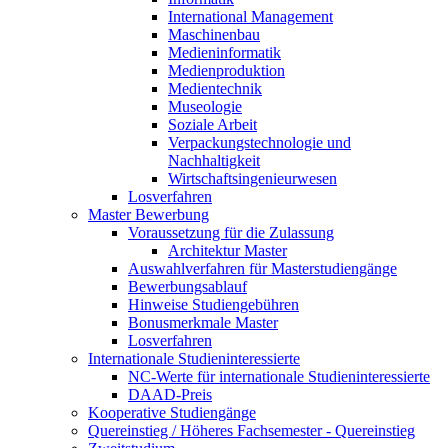
International Management
Maschinenbau
Medieninformatik
Medienproduktion
Medientechnik
Museologie
Soziale Arbeit
Verpackungstechnologie und
Nachhaltigkeit
Wirtschaftsingenieurwesen
Losverfahren
Master Bewerbung
Voraussetzung für die Zulassung
Architektur Master
Auswahlverfahren für Masterstudiengänge
Bewerbungsablauf
Hinweise Studiengebühren
Bonusmerkmale Master
Losverfahren
Internationale Studieninteressierte
NC-Werte für internationale Studieninteressierte
DAAD-Preis
Kooperative Studiengänge
Quereinstieg / Höheres Fachsemester - Quereinstieg