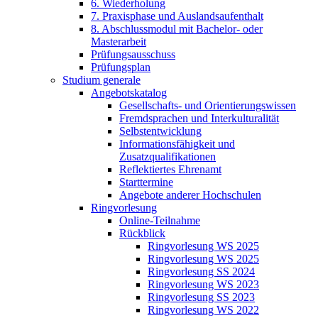
6. Wiederholung
7. Praxisphase und Auslandsaufenthalt
8. Abschlussmodul mit Bachelor- oder
Masterarbeit
Prüfungsausschuss
Prüfungsplan
Studium generale
Angebotskatalog
Gesellschafts- und Orientierungswissen
Fremdsprachen und Interkulturalität
Selbstentwicklung
Informationsfähigkeit und
Zusatzqualifikationen
Reflektiertes Ehrenamt
Starttermine
Angebote anderer Hochschulen
Ringvorlesung
Online-Teilnahme
Rückblick
Ringvorlesung WS 2025
Ringvorlesung WS 2025
Ringvorlesung SS 2024
Ringvorlesung WS 2023
Ringvorlesung SS 2023
Ringvorlesung WS 2022