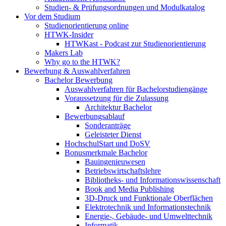
Studien- & Prüfungsordnungen und Modulkatalog
Vor dem Studium
Studienorientierung online
HTWK-Insider
HTWKast - Podcast zur Studienorientierung
Makers Lab
Why go to the HTWK?
Bewerbung & Auswahlverfahren
Bachelor Bewerbung
Auswahlverfahren für Bachelorstudiengänge
Voraussetzung für die Zulassung
Architektur Bachelor
Bewerbungsablauf
Sonderanträge
Geleisteter Dienst
HochschulStart und DoSV
Bonusmerkmale Bachelor
Bauingenieuwesen
Betriebswirtschaftslehre
Bibliotheks- und Informationswissenschaft
Book and Media Publishing
3D-Druck und Funktionale Oberflächen
Elektrotechnik und Informationstechnik
Energie-, Gebäude- und Umwelttechnik
Informatik