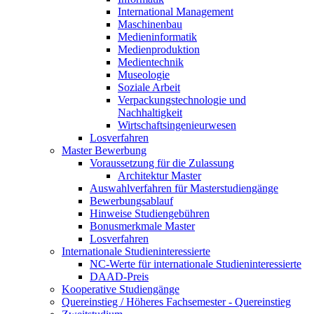
International Management
Maschinenbau
Medieninformatik
Medienproduktion
Medientechnik
Museologie
Soziale Arbeit
Verpackungstechnologie und
Nachhaltigkeit
Wirtschaftsingenieurwesen
Losverfahren
Master Bewerbung
Voraussetzung für die Zulassung
Architektur Master
Auswahlverfahren für Masterstudiengänge
Bewerbungsablauf
Hinweise Studiengebühren
Bonusmerkmale Master
Losverfahren
Internationale Studieninteressierte
NC-Werte für internationale Studieninteressierte
DAAD-Preis
Kooperative Studiengänge
Quereinstieg / Höheres Fachsemester - Quereinstieg