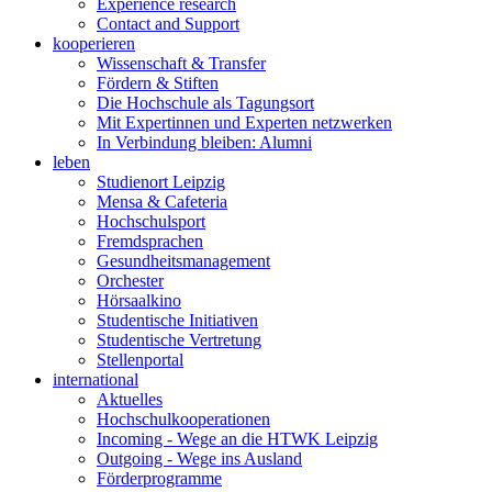
Experience research
Contact and Support
kooperieren
Wissenschaft & Transfer
Fördern & Stiften
Die Hochschule als Tagungsort
Mit Expertinnen und Experten netzwerken
In Verbindung bleiben: Alumni
leben
Studienort Leipzig
Mensa & Cafeteria
Hochschulsport
Fremdsprachen
Gesundheitsmanagement
Orchester
Hörsaalkino
Studentische Initiativen
Studentische Vertretung
Stellenportal
international
Aktuelles
Hochschulkooperationen
Incoming - Wege an die HTWK Leipzig
Outgoing - Wege ins Ausland
Förderprogramme