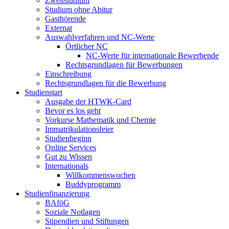
Zweitstudium
Studium ohne Abitur
Gasthörende
Externat
Auswahlverfahren und NC-Werte
Örtlicher NC
NC-Werte für internationale Bewerbende
Rechtsgrundlagen für Bewerbungen
Einschreibung
Rechtsgrundlagen für die Bewerbung
Studienstart
Ausgabe der HTWK-Card
Bevor es los geht
Vorkurse Mathematik und Chemie
Immatrikulationsfeier
Studienbeginn
Online Services
Gut zu Wissen
Internationals
Willkommenswochen
Buddyprogramm
Studienfinanzierung
BAföG
Soziale Notlagen
Stipendien und Stiftungen