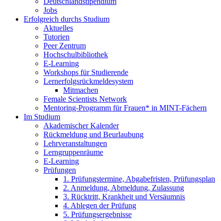
Deutschlandstipendium
Jobs
Erfolgreich durchs Studium
Aktuelles
Tutorien
Peer Zentrum
Hochschulbibliothek
E-Learning
Workshops für Studierende
Lernerfolgsrückmeldesystem
Mitmachen
Female Scientists Network
Mentoring-Programm für Frauen* in MINT-Fächern
Im Studium
Akademischer Kalender
Rückmeldung und Beurlaubung
Lehrveranstaltungen
Lerngruppenräume
E-Learning
Prüfungen
1. Prüfungstermine, Abgabefristen, Prüfungsplan
2. Anmeldung, Abmeldung, Zulassung
3. Rücktritt, Krankheit und Versäumnis
4. Ablegen der Prüfung
5. Prüfungsergebnisse