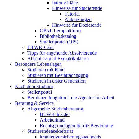
Interne Pläne
Hinweise für Studierende
Tutorial
Abkürzungen
Hinweise für Dozierende
OPAL Lernplattform
Bibliothekskatalog
Studienportal (QIS)
HTWK-Card
Tipps für angehende Absolvierende
Abschluss und Exmatrikulation
Besondere Lebenslagen
Studieren mit Kind
Studieren mit Beeinträchtigung
Studieren in erster Generation
Nach dem Studium
Stellenportal
Berufsberatung durch die Agentur für Arbeit
Beratung & Service
Allgemeine Studienberatung
HTWK-Insider
Arbeiterkind
Rechtsgrundlagen für die Bewerbung
Studierendensekretariat
krankenversicherungsnachweis