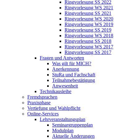
Ringvorlesung SS 2022
Ringvorlesung WS 2021
Ringvorlesung SS 2021
Ringvorlesung WS 2020
Ringvorlesung WS 2019
Ringvorlesung SS 2019
Ringvorlesung WS 2018
Ringvorlesung SS 2018
Ringvorlesung WS 2017
Ringvorlesung SS 2017
Fragen und Antworten
Was gilt für MICH?
Anerkennung
StuRa und Fachschaft
Teilnahmebestätigung
Anwesenheit
Technikausleihe
Fremdsprachen
Praxisphase
Vertiefung und Wahlpflicht
Online-Services
Lehrveranstaltungsplan
Seminargruppenplan
Modulplan
Aktuelle Änderungen