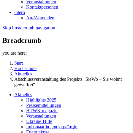
Veranstaltungen
Kontaktpersonen
intern
An-/Abmelden
Skip breadcrumb navigation
Breadcrumb
you are here:
Start
Hochschule
Aktuelles
Abschlussveranstaltung des Projekts „SieWo – Sie wohnt
gewaltfrei“
Aktuelles
Highlights 2025
Pressemitteilungen
HTWK.magazin
Veranstaltungen
Ukraine-Hilfe
Інформація для українців
Energiekrise