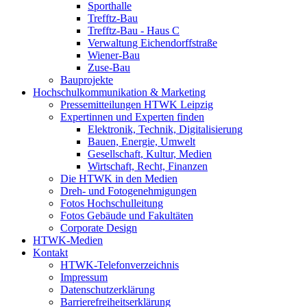
Sporthalle
Trefftz-Bau
Trefftz-Bau - Haus C
Verwaltung Eichendorffstraße
Wiener-Bau
Zuse-Bau
Bauprojekte
Hochschulkommunikation & Marketing
Pressemitteilungen HTWK Leipzig
Expertinnen und Experten finden
Elektronik, Technik, Digitalisierung
Bauen, Energie, Umwelt
Gesellschaft, Kultur, Medien
Wirtschaft, Recht, Finanzen
Die HTWK in den Medien
Dreh- und Fotogenehmigungen
Fotos Hochschulleitung
Fotos Gebäude und Fakultäten
Corporate Design
HTWK-Medien
Kontakt
HTWK-Telefonverzeichnis
Impressum
Datenschutzerklärung
Barrierefreiheitserklärung