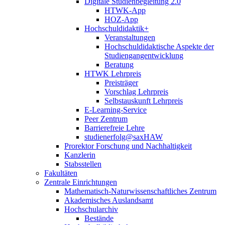
Digitale Studienbegleitung 2.0
HTWK-App
HOZ-App
Hochschuldidaktik+
Veranstaltungen
Hochschuldidaktische Aspekte der
Studiengangentwicklung
Beratung
HTWK Lehrpreis
Preisträger
Vorschlag Lehrpreis
Selbstauskunft Lehrpreis
E-Learning-Service
Peer Zentrum
Barrierefreie Lehre
studienerfolg@saxHAW
Prorektor Forschung und Nachhaltigkeit
Kanzlerin
Stabsstellen
Fakultäten
Zentrale Einrichtungen
Mathematisch-Naturwissenschaftliches Zentrum
Akademisches Auslandsamt
Hochschularchiv
Bestände