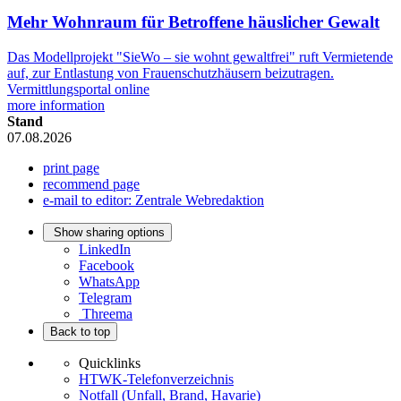
Mehr Wohnraum für Betroffene häuslicher Gewalt
Das Modellprojekt "SieWo – sie wohnt gewaltfrei" ruft Vermietende
auf, zur Entlastung von Frauenschutzhäusern beizutragen.
Vermittlungsportal online
more information
Stand
07.08.2026
print page
recommend page
e-mail to editor: Zentrale Webredaktion
Show sharing options
LinkedIn
Facebook
WhatsApp
Telegram
Threema
Back to top
Quicklinks
HTWK-Telefonverzeichnis
Notfall (Unfall, Brand, Havarie)