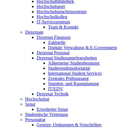
Hochschulbibliothek
Hochschulsport
Hochschulsprachenzentrum
Hochschulkolleg
IT-Servicezentrum
Team & Kontakt
Dezernate
Dezernat Finanzen
Zahlstelle
Digitale Verwaltung & E-Government
Dezernat Personal
Dezernat Studienangelegenheiten
Allgemeine Studienberatung
Studierendensekretariat
International Student Services
Zentrales Prüfungsamt
Stunden- und Raumplanung
IT/EDV
Dezernat Technik
Hochschulrat
Senat
Erweiterter Senat
Studentische Vertretung
Personalrat
Gesetze, Ordnungen & Vorschriften