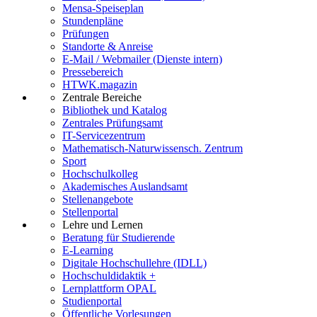
Mensa-Speiseplan
Stundenpläne
Prüfungen
Standorte & Anreise
E-Mail / Webmailer (Dienste intern)
Pressebereich
HTWK.magazin
Zentrale Bereiche
Bibliothek und Katalog
Zentrales Prüfungsamt
IT-Servicezentrum
Mathematisch-Naturwissensch. Zentrum
Sport
Hochschulkolleg
Akademisches Auslandsamt
Stellenangebote
Stellenportal
Lehre und Lernen
Beratung für Studierende
E-Learning
Digitale Hochschullehre (IDLL)
Hochschuldidaktik +
Lernplattform OPAL
Studienportal
Öffentliche Vorlesungen