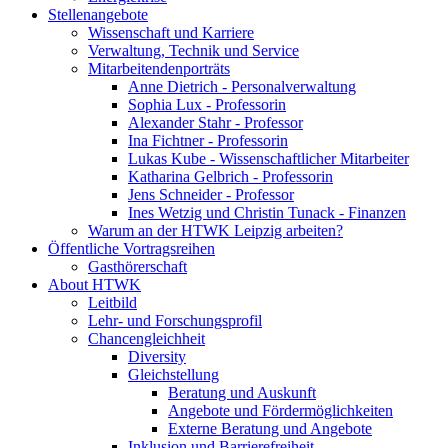
Stellenangebote
Wissenschaft und Karriere
Verwaltung, Technik und Service
Mitarbeitendenporträts
Anne Dietrich - Personalverwaltung
Sophia Lux - Professorin
Alexander Stahr - Professor
Ina Fichtner - Professorin
Lukas Kube - Wissenschaftlicher Mitarbeiter
Katharina Gelbrich - Professorin
Jens Schneider - Professor
Ines Wetzig und Christin Tunack - Finanzen
Warum an der HTWK Leipzig arbeiten?
Öffentliche Vortragsreihen
Gasthörerschaft
About HTWK
Leitbild
Lehr- und Forschungsprofil
Chancengleichheit
Diversity
Gleichstellung
Beratung und Auskunft
Angebote und Fördermöglichkeiten
Externe Beratung und Angebote
Inklusion und Barrierefreiheit