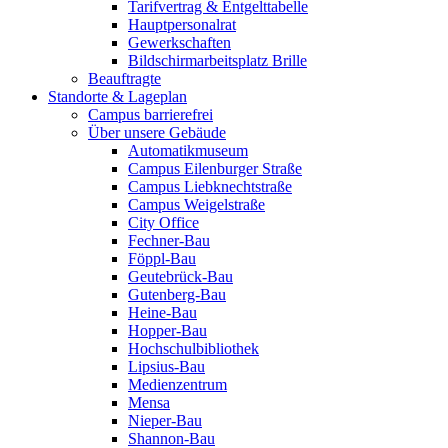
Tarifvertrag & Entgelttabelle
Hauptpersonalrat
Gewerkschaften
Bildschirmarbeitsplatz Brille
Beauftragte
Standorte & Lageplan
Campus barrierefrei
Über unsere Gebäude
Automatikmuseum
Campus Eilenburger Straße
Campus Liebknechtstraße
Campus Weigelstraße
City Office
Fechner-Bau
Föppl-Bau
Geutebrück-Bau
Gutenberg-Bau
Heine-Bau
Hopper-Bau
Hochschulbibliothek
Lipsius-Bau
Medienzentrum
Mensa
Nieper-Bau
Shannon-Bau