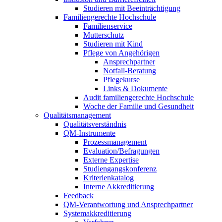
Studieren mit Beeinträchtigung
Familiengerechte Hochschule
Familienservice
Mutterschutz
Studieren mit Kind
Pflege von Angehörigen
Ansprechpartner
Notfall-Beratung
Pflegekurse
Links & Dokumente
Audit familiengerechte Hochschule
Woche der Familie und Gesundheit
Qualitätsmanagement
Qualitätsverständnis
QM-Instrumente
Prozessmanagement
Evaluation/Befragungen
Externe Expertise
Studiengangskonferenz
Kriterienkatalog
Interne Akkreditierung
Feedback
QM-Verantwortung und Ansprechpartner
Systemakkreditierung