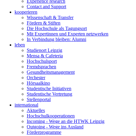
Experience research
Contact and Support
kooperieren
Wissenschaft & Transfer
Fördern & Stiften
Die Hochschule als Tagungsort
Mit Expertinnen und Experten netzwerken
In Verbindung bleiben: Alumni
leben
Studienort Leipzig
Mensa & Cafeteria
Hochschulsport
Fremdsprachen
Gesundheitsmanagement
Orchester
Hörsaalkino
Studentische Initiativen
Studentische Vertretung
Stellenportal
international
Aktuelles
Hochschulkooperationen
Incoming - Wege an die HTWK Leipzig
Outgoing - Wege ins Ausland
Förderprogramme