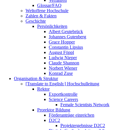
Verfahren
Glossar/FAQ
Weltoffene Hochschule
Zahlen & Fakten
Geschichte
Persönlichkeiten
Albert Geutebrück
Johannes Gutenberg
Grace Hopper
Constantin Lipsius
August Föppl
Ludwig Nieper
Claude Shannon
Norbert Wiener
Konrad Zuse
Organisation & Struktur
[Translate to English:] Hochschulleitung
Rektor
Exportkontrolle
Science Careers
Female Scientists Network
Prorektor Bildung
Förderanträge einreichen
D2C2
Projektergebnisse D2C2