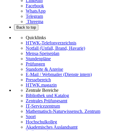
LinkedIn
Facebook
WhatsApp
Telegram
Threema
Back to top
Quicklinks
HTWK-Telefonverzeichnis
Notfall (Unfall, Brand, Havarie)
Mensa-Speiseplan
Stundenpläne
Prüfungen
Standorte & Anreise
E-Mail / Webmailer (Dienste intern)
Pressebereich
HTWK.magazin
Zentrale Bereiche
Bibliothek und Katalog
Zentrales Prüfungsamt
IT-Servicezentrum
Mathematisch-Naturwissensch. Zentrum
Sport
Hochschulkolleg
Akademisches Auslandsamt