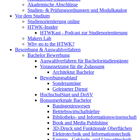
Akademische Abschlüsse
Studien- & Prüfungsordnungen und Modulkatalog
Vor dem Studium
Studienorientierung online
HTWK-Insider
HTWKast - Podcast zur Studienorientierung
Makers Lab
Why go to the HTWK?
Bewerbung & Auswahlverfahren
Bachelor Bewerbung
Auswahlverfahren für Bachelorstudiengänge
Voraussetzung für die Zulassung
Architektur Bachelor
Bewerbungsablauf
Sonderanträge
Geleisteter Dienst
HochschulStart und DoSV
Bonusmerkmale Bachelor
Bauingenieuwesen
Betriebswirtschaftslehre
Bibliotheks- und Informationswissenschaft
Book and Media Publishing
3D-Druck und Funktionale Oberflächen
Elektrotechnik und Informationstechnik
Energie-, Gebäude- und Umwelttechnik