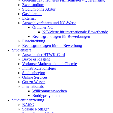
Quereinstieg / Höheres Fachsemester - Quereinstieg
Zweitstudium
Studium ohne Abitur
Gasthörende
Externat
Auswahlverfahren und NC-Werte
Örtlicher NC
NC-Werte für internationale Bewerbende
Rechtsgrundlagen für Bewerbungen
Einschreibung
Rechtsgrundlagen für die Bewerbung
Studienstart
Ausgabe der HTWK-Card
Bevor es los geht
Vorkurse Mathematik und Chemie
Immatrikulationsfeier
Studienbeginn
Online Services
Gut zu Wissen
Internationals
Willkommenswochen
Buddyprogramm
Studienfinanzierung
BAföG
Soziale Notlagen