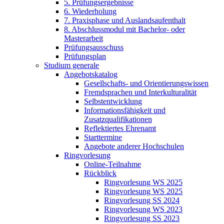
5. Prüfungsergebnisse
6. Wiederholung
7. Praxisphase und Auslandsaufenthalt
8. Abschlussmodul mit Bachelor- oder
Masterarbeit
Prüfungsausschuss
Prüfungsplan
Studium generale
Angebotskatalog
Gesellschafts- und Orientierungswissen
Fremdsprachen und Interkulturalität
Selbstentwicklung
Informationsfähigkeit und
Zusatzqualifikationen
Reflektiertes Ehrenamt
Starttermine
Angebote anderer Hochschulen
Ringvorlesung
Online-Teilnahme
Rückblick
Ringvorlesung WS 2025
Ringvorlesung WS 2025
Ringvorlesung SS 2024
Ringvorlesung WS 2023
Ringvorlesung SS 2023