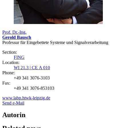
Prof. Dr.-Ing.
Gerold Bausch
Professur für Eingebettete Systeme und Signalverarbeitung
Section:
FING
Location:
WI 21.3
|
CE A 010
Phone:
+49 341 3076-3103
Fax:
+49 341 3076-853103
www.labp.htwk-leipzig.de
Send e-Mail
Autorin