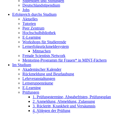
Stipendien und Stiftungen
Deutschlandstipendium
Jobs
Erfolgreich durchs Studium
Aktuelles
Tutorien
Peer Zentrum
Hochschulbibliothek
E-Learning
Workshops für Studierende
Lernerfolgsrückmeldesystem
Mitmachen
Female Scientists Network
Mentoring-Programm für Frauen* in MINT-Fächern
Im Studium
Akademischer Kalender
Rückmeldung und Beurlaubung
Lehrveranstaltungen
Lerngruppenräume
E-Learning
Prüfungen
1. Prüfungstermine, Abgabefristen, Prüfungsplan
2. Anmeldung, Abmeldung, Zulassung
3. Rücktritt, Krankheit und Versäumnis
4. Ablegen der Prüfung