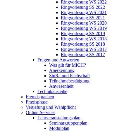
Ringvorlesung WS 2022
Ringvorlesung SS 2022
Ringvorlesung WS 2021
Ringvorlesung SS 2021
Ringvorlesung WS 2020
Ringvorlesung WS 2019
Ringvorlesung SS 2019
Ringvorlesung WS 2018
Ringvorlesung SS 2018
Ringvorlesung WS 2017
Ringvorlesung SS 2017
Fragen und Antworten
Was gilt für MICH?
Anerkennung
StuRa und Fachschaft
Teilnahmebestätigung
Anwesenheit
Technikausleihe
Fremdsprachen
Praxisphase
Vertiefung und Wahlpflicht
Online-Services
Lehrveranstaltungsplan
Seminargruppenplan
Modulplan