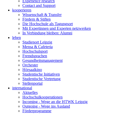
Experience research
Contact and Support
kooperieren
Wissenschaft & Transfer
Fördern & Stiften
Die Hochschule als Tagungsort
Mit Expertinnen und Experten netzwerken
In Verbindung bleiben: Alumni
leben
Studienort Leipzig
Mensa & Cafeteria
Hochschulsport
Fremdsprachen
Gesundheitsmanagement
Orchester
Hörsaalkino
Studentische Initiativen
Studentische Vertretung
Stellenportal
international
Aktuelles
Hochschulkooperationen
Incoming - Wege an die HTWK Leipzig
Outgoing - Wege ins Ausland
Förderprogramme